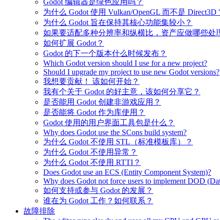
Godot 编辑器是绿色应用吗？
为什么 Godot 使用 Vulkan/OpenGL 而不是 Direct3D
为什么 Godot 旨在保持其核心功能集较小？
如果要适配多种分辨率和纵横比，资产应做哪些处
如何扩展 Godot？
Godot 的下一个版本什么时候发布？
Which Godot version should I use for a new project?
Should I upgrade my project to use new Godot versions?
我想要贡献！ 该如何开始？
我有个关于 Godot 的好主意，该如何分享它？
是否能用 Godot 创建非游戏应用？
是否能将 Godot 作为库使用？
Godot 使用的用户界面工具包是什么？
Why does Godot use the SCons build system?
为什么 Godot 不使用 STL（标准模板库）？
为什么 Godot 不使用异常？
为什么 Godot 不使用 RTTI？
Does Godot use an ECS (Entity Component System)?
Why does Godot not force users to implement DOD (Dat
如何支持或参与 Godot 的发展？
谁在为 Godot 工作？如何联系？
故障排除