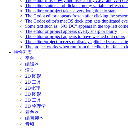
The editor runs slowly and uses all my CPU and GPU r
The editor stutters and flickers on my variable refresh r
The editor or project takes a very long time to start
The Godot editor appears frozen after clicking the syste
The Godot editor's macOS dock icon gets duplicated eve
Some text such as "NO DC" appears in the top-left corn
The editor or project appears overly sharp or blurry
The editor or project appears to have washed out colors
The editor/project freezes or displays glitched visuals a
The project works when run from the editor, but fails to
特性列表
平台
编辑器
渲染
2D 图形
2D 工具
2D物理
3D 图形
3D 工具
3D 物理学
着色器
编写脚本
音频