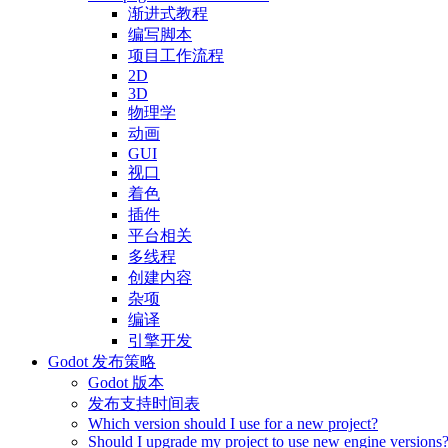
渐进式教程
编写脚本
项目工作流程
2D
3D
物理学
动画
GUI
视口
着色
插件
平台相关
多线程
创建内容
杂项
编译
引擎开发
Godot 发布策略
Godot 版本
发布支持时间表
Which version should I use for a new project?
Should I upgrade my project to use new engine versions