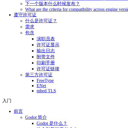
下一个版本什么时候发布？
What are the criteria for compatibility across engine vers
遵守许可证
什么是许可证？
需求
包含
演职员表
许可证显示
输出日志
附带文件
印刷手册
许可证链接
第三方许可证
FreeType
ENet
mbed TLS
入门
前言
Godot 简介
Godot 是什么？