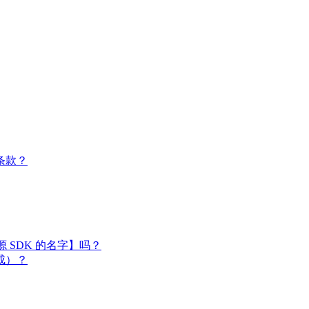
条款？
闭源 SDK 的名字】吗？
成）？