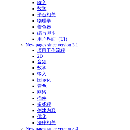
输入
数学
平台相关
物理学
着色器
编写脚本
用户界面（UI）
New pages since version 3.1
项目工作流程
2D
音频
数学
输入
国际化
着色
网络
插件
多线程
创建内容
优化
法律相关
New pages since version 3.0