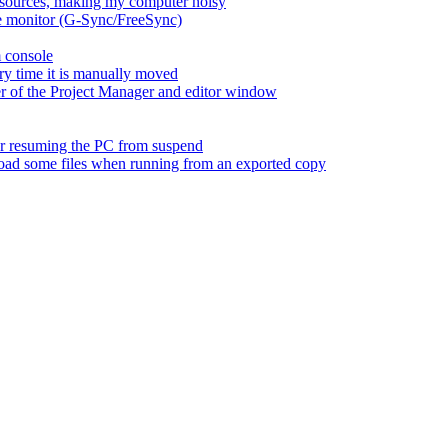
esources, making my computer noisy
ate monitor (G-Sync/FreeSync)
m console
ry time it is manually moved
er of the Project Manager and editor window
fter resuming the PC from suspend
 load some files when running from an exported copy