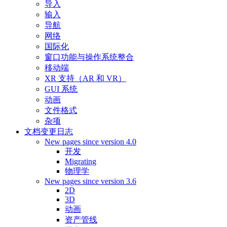
导入
输入
导航
网络
国际化
窗口功能与操作系统整合
移动端
XR 支持（AR 和 VR）
GUI 系统
动画
文件格式
杂项
文档变更日志
New pages since version 4.0
开发
Migrating
物理学
New pages since version 3.6
2D
3D
动画
资产管线