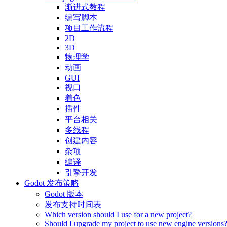
渐进式教程
编写脚本
项目工作流程
2D
3D
物理学
动画
GUI
视口
着色
插件
平台相关
多线程
创建内容
杂项
编译
引擎开发
Godot 发布策略
Godot 版本
发布支持时间表
Which version should I use for a new project?
Should I upgrade my project to use new engine versions