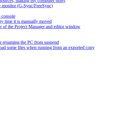
esources, making my computer noisy
ate monitor (G-Sync/FreeSync)
m console
ry time it is manually moved
er of the Project Manager and editor window
fter resuming the PC from suspend
 load some files when running from an exported copy