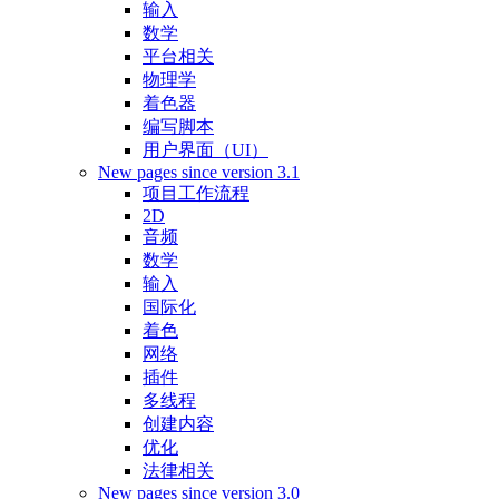
输入
数学
平台相关
物理学
着色器
编写脚本
用户界面（UI）
New pages since version 3.1
项目工作流程
2D
音频
数学
输入
国际化
着色
网络
插件
多线程
创建内容
优化
法律相关
New pages since version 3.0