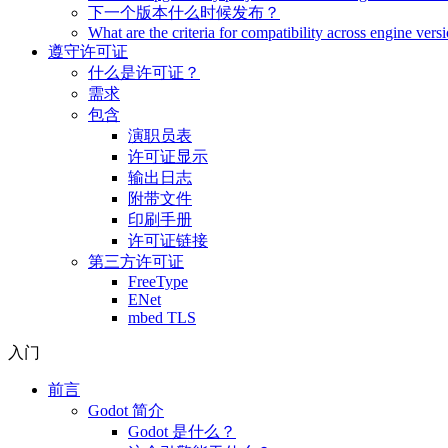
下一个版本什么时候发布？
What are the criteria for compatibility across engine vers
遵守许可证
什么是许可证？
需求
包含
演职员表
许可证显示
输出日志
附带文件
印刷手册
许可证链接
第三方许可证
FreeType
ENet
mbed TLS
入门
前言
Godot 简介
Godot 是什么？