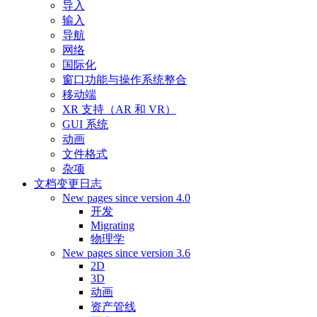
导入
输入
导航
网络
国际化
窗口功能与操作系统整合
移动端
XR 支持（AR 和 VR）
GUI 系统
动画
文件格式
杂项
文档变更日志
New pages since version 4.0
开发
Migrating
物理学
New pages since version 3.6
2D
3D
动画
资产管线