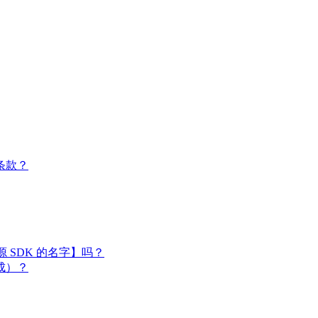
条款？
闭源 SDK 的名字】吗？
成）？