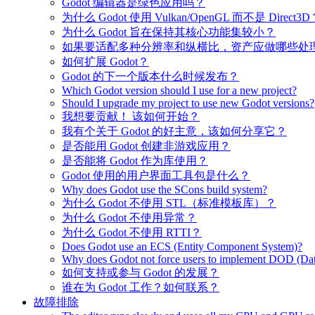
Godot 编辑器是绿色应用吗？
为什么 Godot 使用 Vulkan/OpenGL 而不是 Direct3D
为什么 Godot 旨在保持其核心功能集较小？
如果要适配多种分辨率和纵横比，资产应做哪些处
如何扩展 Godot？
Godot 的下一个版本什么时候发布？
Which Godot version should I use for a new project?
Should I upgrade my project to use new Godot versions?
我想要贡献！ 该如何开始？
我有个关于 Godot 的好主意，该如何分享它？
是否能用 Godot 创建非游戏应用？
是否能将 Godot 作为库使用？
Godot 使用的用户界面工具包是什么？
Why does Godot use the SCons build system?
为什么 Godot 不使用 STL（标准模板库）？
为什么 Godot 不使用异常？
为什么 Godot 不使用 RTTI？
Does Godot use an ECS (Entity Component System)?
Why does Godot not force users to implement DOD (Dat
如何支持或参与 Godot 的发展？
谁在为 Godot 工作？如何联系？
故障排除