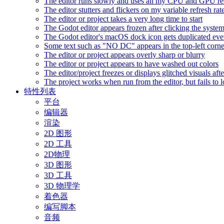
The editor runs slowly and uses all my CPU and GPU r
The editor stutters and flickers on my variable refresh r
The editor or project takes a very long time to start
The Godot editor appears frozen after clicking the syste
The Godot editor's macOS dock icon gets duplicated eve
Some text such as "NO DC" appears in the top-left corn
The editor or project appears overly sharp or blurry
The editor or project appears to have washed out colors
The editor/project freezes or displays glitched visuals a
The project works when run from the editor, but fails to
特性列表
平台
编辑器
渲染
2D 图形
2D 工具
2D物理
3D 图形
3D 工具
3D 物理学
着色器
编写脚本
音频