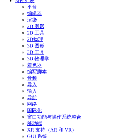
特性列表
平台
编辑器
渲染
2D 图形
2D 工具
2D物理
3D 图形
3D 工具
3D 物理学
着色器
编写脚本
音频
导入
输入
导航
网络
国际化
窗口功能与操作系统整合
移动端
XR 支持（AR 和 VR）
GUI 系统