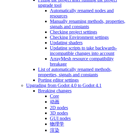
upgrade tool
Automatically renamed nodes and
resources
Manually renaming methods, properties,
signals and constants
Checking project settings
Checking Environment settings
Updating shaders
Updating scripts to take backwards-
incompatible changes into account
ArrayMesh resource compatibility
breakage
List of automatically renamed methods,
properties, signals and constants
Porting editor settings
Upgrading from Godot 4.0 to Godot 4.1
Breaking changes
Core
动画
2D nodes
3D nodes
GUI nodes
物理学
渲染