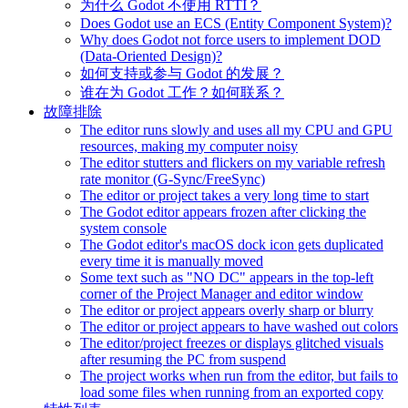
为什么 Godot 不使用 RTTI？
Does Godot use an ECS (Entity Component System)?
Why does Godot not force users to implement DOD
(Data-Oriented Design)?
如何支持或参与 Godot 的发展？
谁在为 Godot 工作？如何联系？
故障排除
The editor runs slowly and uses all my CPU and GPU
resources, making my computer noisy
The editor stutters and flickers on my variable refresh
rate monitor (G-Sync/FreeSync)
The editor or project takes a very long time to start
The Godot editor appears frozen after clicking the
system console
The Godot editor's macOS dock icon gets duplicated
every time it is manually moved
Some text such as "NO DC" appears in the top-left
corner of the Project Manager and editor window
The editor or project appears overly sharp or blurry
The editor or project appears to have washed out colors
The editor/project freezes or displays glitched visuals
after resuming the PC from suspend
The project works when run from the editor, but fails to
load some files when running from an exported copy