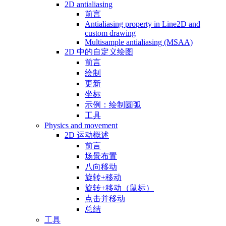
2D antialiasing
前言
Antialiasing property in Line2D and
custom drawing
Multisample antialiasing (MSAA)
2D 中的自定义绘图
前言
绘制
更新
坐标
示例：绘制圆弧
工具
Physics and movement
2D 运动概述
前言
场景布置
八向移动
旋转+移动
旋转+移动（鼠标）
点击并移动
总结
工具