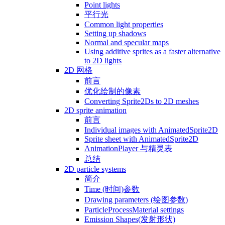
Point lights
平行光
Common light properties
Setting up shadows
Normal and specular maps
Using additive sprites as a faster alternative
to 2D lights
2D 网格
前言
优化绘制的像素
Converting Sprite2Ds to 2D meshes
2D sprite animation
前言
Individual images with AnimatedSprite2D
Sprite sheet with AnimatedSprite2D
AnimationPlayer 与精灵表
总结
2D particle systems
简介
Time (时间)参数
Drawing parameters (绘图参数)
ParticleProcessMaterial settings
Emission Shapes(发射形状)