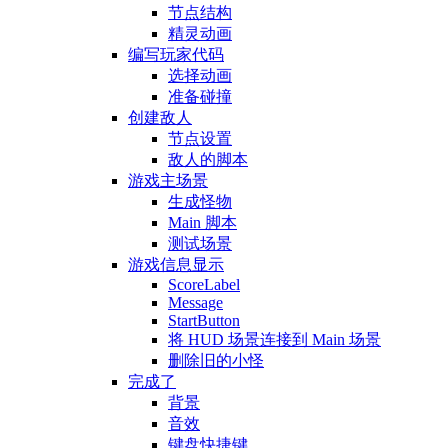
节点结构
精灵动画
编写玩家代码
选择动画
准备碰撞
创建敌人
节点设置
敌人的脚本
游戏主场景
生成怪物
Main 脚本
测试场景
游戏信息显示
ScoreLabel
Message
StartButton
将 HUD 场景连接到 Main 场景
删除旧的小怪
完成了
背景
音效
键盘快捷键