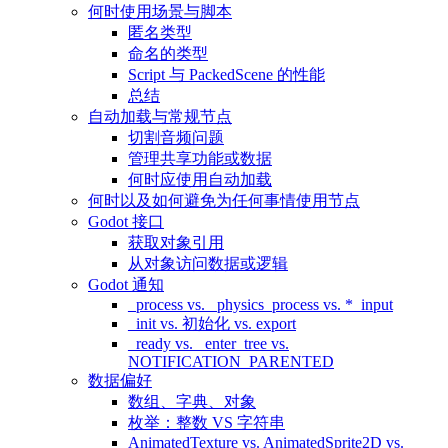
何时使用场景与脚本
匿名类型
命名的类型
Script 与 PackedScene 的性能
总结
自动加载与常规节点
切割音频问题
管理共享功能或数据
何时应使用自动加载
何时以及如何避免为任何事情使用节点
Godot 接口
获取对象引用
从对象访问数据或逻辑
Godot 通知
_process vs. _physics_process vs. *_input
_init vs. 初始化 vs. export
_ready vs. _enter_tree vs.
NOTIFICATION_PARENTED
数据偏好
数组、字典、对象
枚举：整数 VS 字符串
AnimatedTexture vs. AnimatedSprite2D vs.