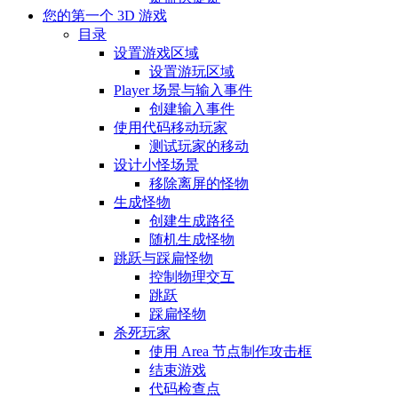
您的第一个 3D 游戏
目录
设置游戏区域
设置游玩区域
Player 场景与输入事件
创建输入事件
使用代码移动玩家
测试玩家的移动
设计小怪场景
移除离屏的怪物
生成怪物
创建生成路径
随机生成怪物
跳跃与踩扁怪物
控制物理交互
跳跃
踩扁怪物
杀死玩家
使用 Area 节点制作攻击框
结束游戏
代码检查点