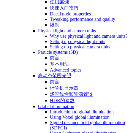
使用案例
快速入门指南
Decal node properties
Tweaking performance and quality
限制
Physical light and camera units
Why use physical light and camera units?
Setting up physical light units
Setting up physical camera units
Particle systems (3D)
前言
基本用法
Advanced topics
高动态范围光照
前言
计算机显示器
场景线性和资源管道
HDR的参数
Global illumination
Introduction to global illumination
Using Voxel global illumination
Signed distance field global illumination
(SDFGI)