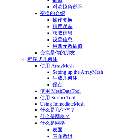
插值
对欧拉角说不
变换的介绍
操作变换
精度误差
获取信息
设置信息
用四元数插值
变换是你的朋友
程序式几何体
使用 ArrayMesh
Setting up the ArrayMesh
生成几何体
保存
使用 MeshDataTool
使用 SurfaceTool
Using ImmediateMesh
什么是几何体？
什么是网格？
什么是网格
表面
表面数组