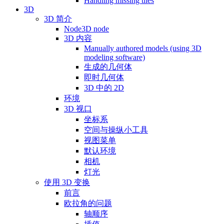
Handling missing tiles
3D
3D 简介
Node3D node
3D 内容
Manually authored models (using 3D
modeling software)
生成的几何体
即时几何体
3D 中的 2D
环境
3D 视口
坐标系
空间与操纵小工具
视图菜单
默认环境
相机
灯光
使用 3D 变换
前言
欧拉角的问题
轴顺序