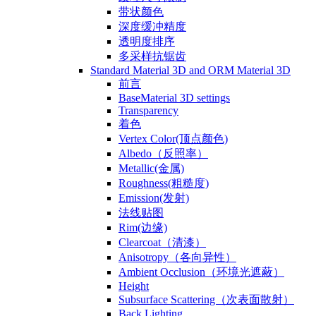
带状颜色
深度缓冲精度
透明度排序
多采样抗锯齿
Standard Material 3D and ORM Material 3D
前言
BaseMaterial 3D settings
Transparency
着色
Vertex Color(顶点颜色)
Albedo（反照率）
Metallic(金属)
Roughness(粗糙度)
Emission(发射)
法线贴图
Rim(边缘)
Clearcoat（清漆）
Anisotropy（各向异性）
Ambient Occlusion（环境光遮蔽）
Height
Subsurface Scattering（次表面散射）
Back Lighting