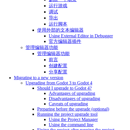
运行游戏
调试
导出
运行脚本
使用外部的文本编辑器
Using External Editor in Debugger
官方编辑器插件
管理编辑器功能
管理编辑器功能
前言
创建配置
分享配置
Migrating to a new version
Upgrading from Godot 3 to Godot 4
Should I upgrade to Godot 4?
Advantages of upgrading
Disadvantages of upgrading
Caveats of upgrading
Preparing before the upgrade (optional)
Running the project upgrade tool
Using the Project Manager
Using the command line
Fixing the project after running the project