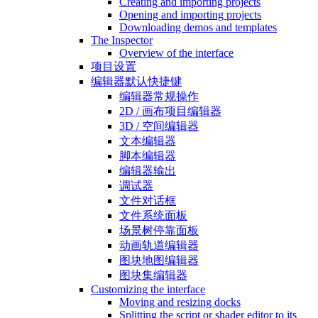
Creating and importing projects
Opening and importing projects
Downloading demos and templates
The Inspector
Overview of the interface
项目设置
编辑器默认快捷键
编辑器常规操作
2D / 画布项目编辑器
3D / 空间编辑器
文本编辑器
脚本编辑器
编辑器输出
调试器
文件对话框
文件系统面板
场景树停靠面板
动画轨道编辑器
图块地图编辑器
图块集编辑器
Customizing the interface
Moving and resizing docks
Splitting the script or shader editor to its