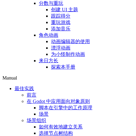
分数与重玩
创建 UI 主题
跟踪得分
重玩游戏
添加音乐
角色动画
动画编辑器的使用
漂浮动画
为小怪制作动画
来日方长
探索本手册
Manual
最佳实践
前言
在 Godot 中应用面向对象原则
脚本在引擎中的工作原理
场景
场景组织
如何有效地建立关系
选择节点树结构