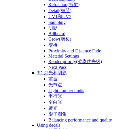
Refraction(折射)
Detail(细节)
UV1和UV2
Sampling
阴影
Billboard
Grow(增长)
变换
Proximity and Distance Fade
Material Settings
Render priority(渲染优先级)
Next Pass
3D 灯光和阴影
前言
光节点
Light number limits
平行光
全向光
聚光
影子图集
Balancing performance and quality
Using decals