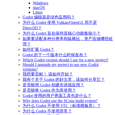
Windows
macOS
Linux
Godot 编辑器是绿色应用吗？
为什么 Godot 使用 Vulkan/OpenGL 而不是
Direct3D？
为什么 Godot 旨在保持其核心功能集较小？
如果要适配多种分辨率和纵横比，资产应做哪些处
理？
如何扩展 Godot？
Godot 的下一个版本什么时候发布？
Which Godot version should I use for a new project?
Should I upgrade my project to use new Godot
versions?
我想要贡献！ 该如何开始？
我有个关于 Godot 的好主意，该如何分享它？
是否能用 Godot 创建非游戏应用？
是否能将 Godot 作为库使用？
Godot 使用的用户界面工具包是什么？
Why does Godot use the SCons build system?
为什么 Godot 不使用 STL（标准模板库）？
为什么 Godot 不使用异常？