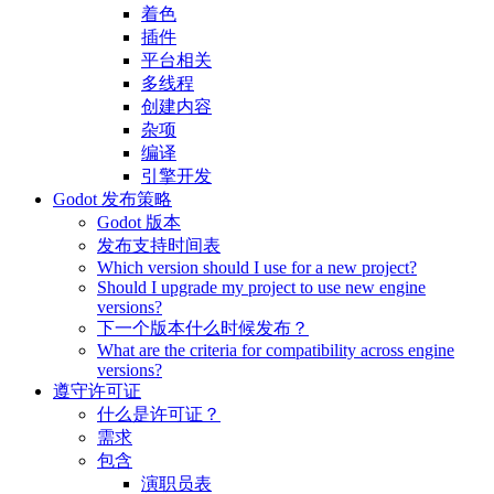
着色
插件
平台相关
多线程
创建内容
杂项
编译
引擎开发
Godot 发布策略
Godot 版本
发布支持时间表
Which version should I use for a new project?
Should I upgrade my project to use new engine
versions?
下一个版本什么时候发布？
What are the criteria for compatibility across engine
versions?
遵守许可证
什么是许可证？
需求
包含
演职员表