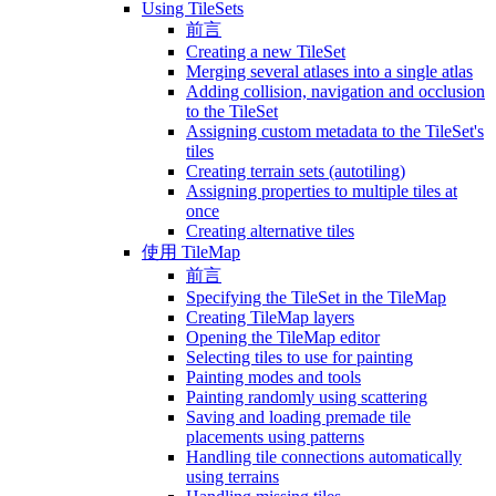
Using TileSets
前言
Creating a new TileSet
Merging several atlases into a single atlas
Adding collision, navigation and occlusion
to the TileSet
Assigning custom metadata to the TileSet's
tiles
Creating terrain sets (autotiling)
Assigning properties to multiple tiles at
once
Creating alternative tiles
使用 TileMap
前言
Specifying the TileSet in the TileMap
Creating TileMap layers
Opening the TileMap editor
Selecting tiles to use for painting
Painting modes and tools
Painting randomly using scattering
Saving and loading premade tile
placements using patterns
Handling tile connections automatically
using terrains