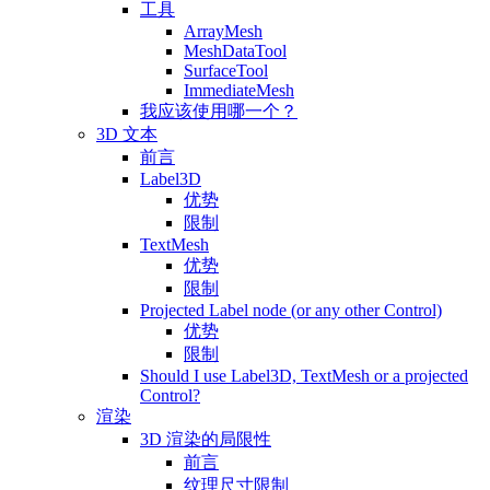
工具
ArrayMesh
MeshDataTool
SurfaceTool
ImmediateMesh
我应该使用哪一个？
3D 文本
前言
Label3D
优势
限制
TextMesh
优势
限制
Projected Label node (or any other Control)
优势
限制
Should I use Label3D, TextMesh or a projected
Control?
渲染
3D 渲染的局限性
前言
纹理尺寸限制