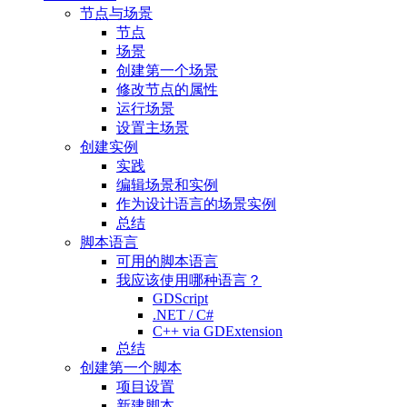
节点与场景
节点
场景
创建第一个场景
修改节点的属性
运行场景
设置主场景
创建实例
实践
编辑场景和实例
作为设计语言的场景实例
总结
脚本语言
可用的脚本语言
我应该使用哪种语言？
GDScript
.NET / C#
C++ via GDExtension
总结
创建第一个脚本
项目设置
新建脚本