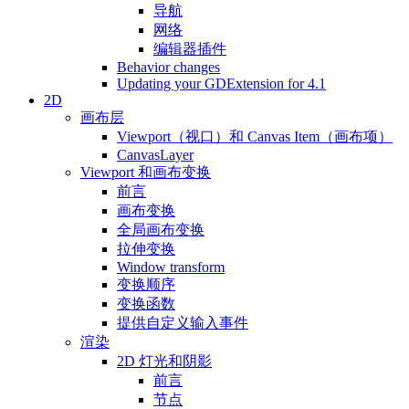
导航
网络
编辑器插件
Behavior changes
Updating your GDExtension for 4.1
2D
画布层
Viewport（视口）和 Canvas Item（画布项）
CanvasLayer
Viewport 和画布变换
前言
画布变换
全局画布变换
拉伸变换
Window transform
变换顺序
变换函数
提供自定义输入事件
渲染
2D 灯光和阴影
前言
节点