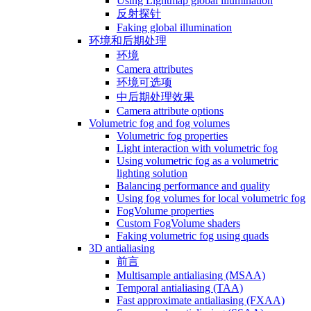
Using Lightmap global illumination
反射探针
Faking global illumination
环境和后期处理
环境
Camera attributes
环境可选项
中后期处理效果
Camera attribute options
Volumetric fog and fog volumes
Volumetric fog properties
Light interaction with volumetric fog
Using volumetric fog as a volumetric
lighting solution
Balancing performance and quality
Using fog volumes for local volumetric fog
FogVolume properties
Custom FogVolume shaders
Faking volumetric fog using quads
3D antialiasing
前言
Multisample antialiasing (MSAA)
Temporal antialiasing (TAA)
Fast approximate antialiasing (FXAA)