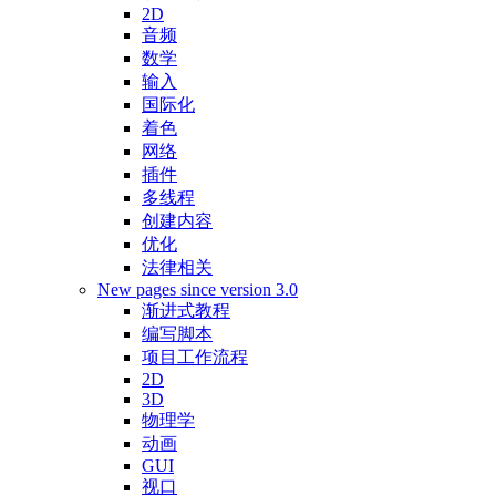
2D
音频
数学
输入
国际化
着色
网络
插件
多线程
创建内容
优化
法律相关
New pages since version 3.0
渐进式教程
编写脚本
项目工作流程
2D
3D
物理学
动画
GUI
视口