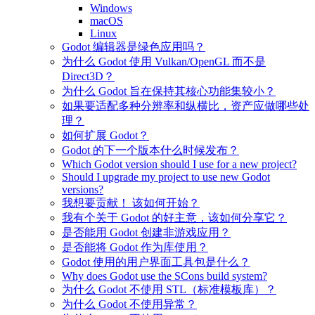
Windows
macOS
Linux
Godot 编辑器是绿色应用吗？
为什么 Godot 使用 Vulkan/OpenGL 而不是
Direct3D？
为什么 Godot 旨在保持其核心功能集较小？
如果要适配多种分辨率和纵横比，资产应做哪些处
理？
如何扩展 Godot？
Godot 的下一个版本什么时候发布？
Which Godot version should I use for a new project?
Should I upgrade my project to use new Godot
versions?
我想要贡献！ 该如何开始？
我有个关于 Godot 的好主意，该如何分享它？
是否能用 Godot 创建非游戏应用？
是否能将 Godot 作为库使用？
Godot 使用的用户界面工具包是什么？
Why does Godot use the SCons build system?
为什么 Godot 不使用 STL（标准模板库）？
为什么 Godot 不使用异常？