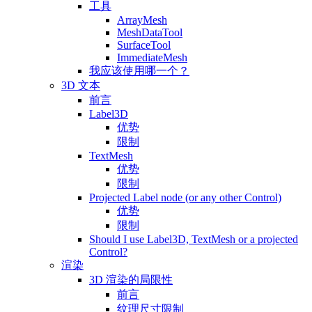
工具
ArrayMesh
MeshDataTool
SurfaceTool
ImmediateMesh
我应该使用哪一个？
3D 文本
前言
Label3D
优势
限制
TextMesh
优势
限制
Projected Label node (or any other Control)
优势
限制
Should I use Label3D, TextMesh or a projected
Control?
渲染
3D 渲染的局限性
前言
纹理尺寸限制