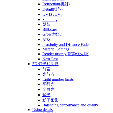
Refraction(折射)
Detail(细节)
UV1和UV2
Sampling
阴影
Billboard
Grow(增长)
变换
Proximity and Distance Fade
Material Settings
Render priority(渲染优先级)
Next Pass
3D 灯光和阴影
前言
光节点
Light number limits
平行光
全向光
聚光
影子图集
Balancing performance and quality
Using decals