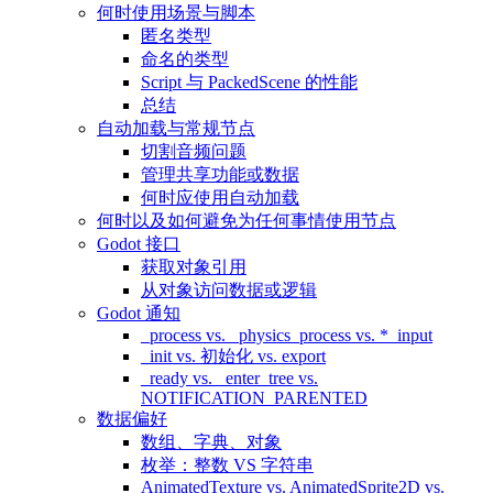
何时使用场景与脚本
匿名类型
命名的类型
Script 与 PackedScene 的性能
总结
自动加载与常规节点
切割音频问题
管理共享功能或数据
何时应使用自动加载
何时以及如何避免为任何事情使用节点
Godot 接口
获取对象引用
从对象访问数据或逻辑
Godot 通知
_process vs. _physics_process vs. *_input
_init vs. 初始化 vs. export
_ready vs. _enter_tree vs.
NOTIFICATION_PARENTED
数据偏好
数组、字典、对象
枚举：整数 VS 字符串
AnimatedTexture vs. AnimatedSprite2D vs.