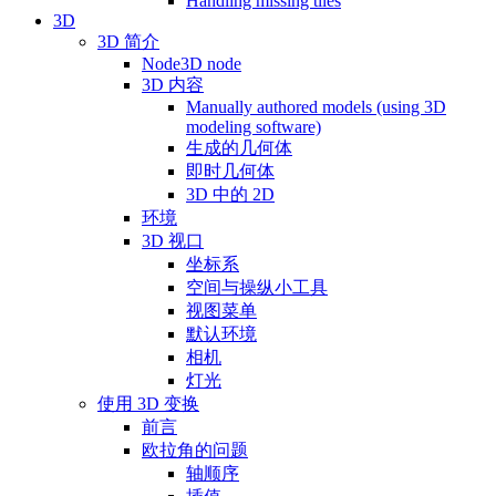
Handling missing tiles
3D
3D 简介
Node3D node
3D 内容
Manually authored models (using 3D
modeling software)
生成的几何体
即时几何体
3D 中的 2D
环境
3D 视口
坐标系
空间与操纵小工具
视图菜单
默认环境
相机
灯光
使用 3D 变换
前言
欧拉角的问题
轴顺序