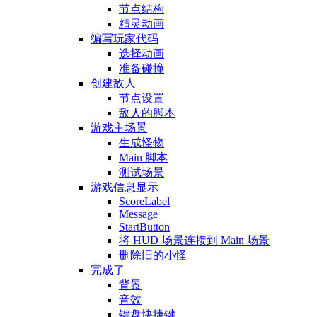
节点结构
精灵动画
编写玩家代码
选择动画
准备碰撞
创建敌人
节点设置
敌人的脚本
游戏主场景
生成怪物
Main 脚本
测试场景
游戏信息显示
ScoreLabel
Message
StartButton
将 HUD 场景连接到 Main 场景
删除旧的小怪
完成了
背景
音效
键盘快捷键