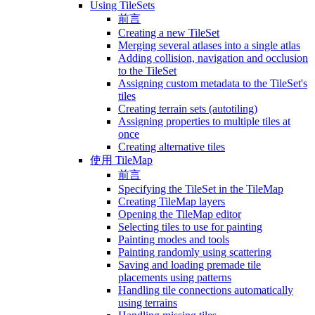
Using TileSets
前言
Creating a new TileSet
Merging several atlases into a single atlas
Adding collision, navigation and occlusion
to the TileSet
Assigning custom metadata to the TileSet's
tiles
Creating terrain sets (autotiling)
Assigning properties to multiple tiles at
once
Creating alternative tiles
使用 TileMap
前言
Specifying the TileSet in the TileMap
Creating TileMap layers
Opening the TileMap editor
Selecting tiles to use for painting
Painting modes and tools
Painting randomly using scattering
Saving and loading premade tile
placements using patterns
Handling tile connections automatically
using terrains