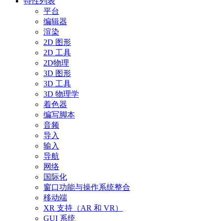
特性列表
平台
编辑器
渲染
2D 图形
2D 工具
2D物理
3D 图形
3D 工具
3D 物理学
着色器
编写脚本
音频
导入
输入
导航
网络
国际化
窗口功能与操作系统整合
移动端
XR 支持（AR 和 VR）
GUI 系统