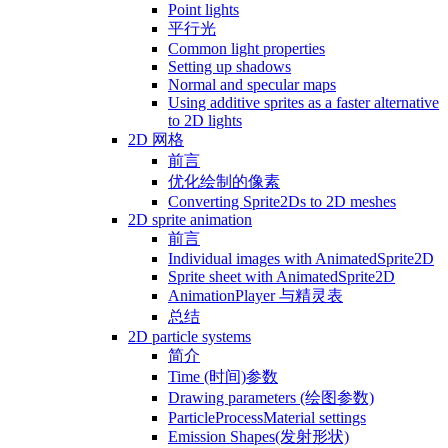
Point lights
平行光
Common light properties
Setting up shadows
Normal and specular maps
Using additive sprites as a faster alternative
to 2D lights
2D 网格
前言
优化绘制的像素
Converting Sprite2Ds to 2D meshes
2D sprite animation
前言
Individual images with AnimatedSprite2D
Sprite sheet with AnimatedSprite2D
AnimationPlayer 与精灵表
总结
2D particle systems
简介
Time (时间)参数
Drawing parameters (绘图参数)
ParticleProcessMaterial settings
Emission Shapes(发射形状)