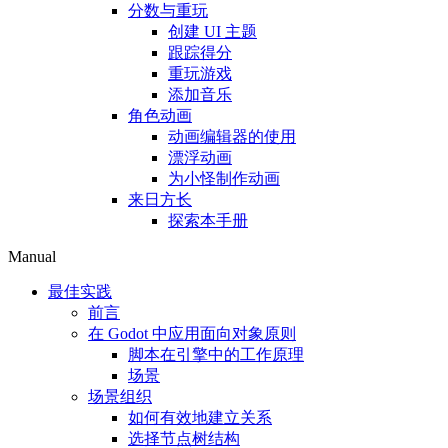
分数与重玩
创建 UI 主题
跟踪得分
重玩游戏
添加音乐
角色动画
动画编辑器的使用
漂浮动画
为小怪制作动画
来日方长
探索本手册
Manual
最佳实践
前言
在 Godot 中应用面向对象原则
脚本在引擎中的工作原理
场景
场景组织
如何有效地建立关系
选择节点树结构