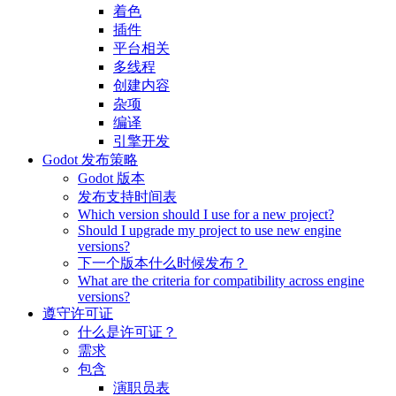
着色
插件
平台相关
多线程
创建内容
杂项
编译
引擎开发
Godot 发布策略
Godot 版本
发布支持时间表
Which version should I use for a new project?
Should I upgrade my project to use new engine
versions?
下一个版本什么时候发布？
What are the criteria for compatibility across engine
versions?
遵守许可证
什么是许可证？
需求
包含
演职员表