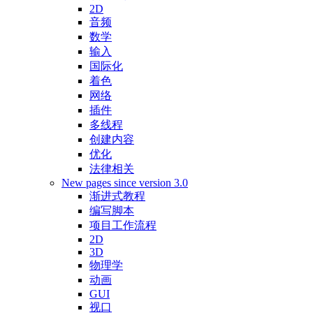
2D
音频
数学
输入
国际化
着色
网络
插件
多线程
创建内容
优化
法律相关
New pages since version 3.0
渐进式教程
编写脚本
项目工作流程
2D
3D
物理学
动画
GUI
视口