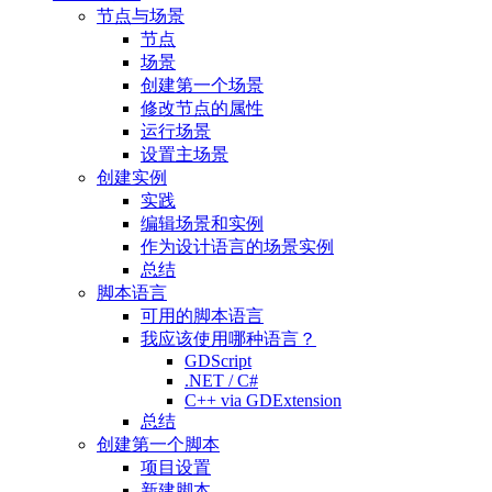
节点与场景
节点
场景
创建第一个场景
修改节点的属性
运行场景
设置主场景
创建实例
实践
编辑场景和实例
作为设计语言的场景实例
总结
脚本语言
可用的脚本语言
我应该使用哪种语言？
GDScript
.NET / C#
C++ via GDExtension
总结
创建第一个脚本
项目设置
新建脚本