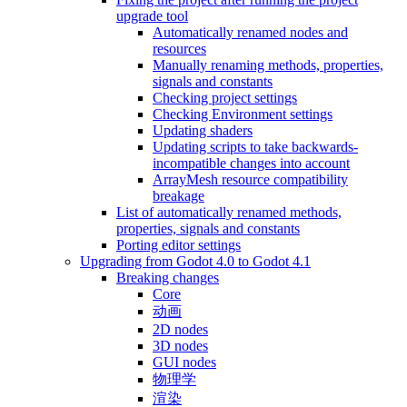
upgrade tool
Automatically renamed nodes and
resources
Manually renaming methods, properties,
signals and constants
Checking project settings
Checking Environment settings
Updating shaders
Updating scripts to take backwards-
incompatible changes into account
ArrayMesh resource compatibility
breakage
List of automatically renamed methods,
properties, signals and constants
Porting editor settings
Upgrading from Godot 4.0 to Godot 4.1
Breaking changes
Core
动画
2D nodes
3D nodes
GUI nodes
物理学
渲染