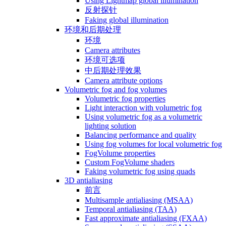
Using Lightmap global illumination
反射探针
Faking global illumination
环境和后期处理
环境
Camera attributes
环境可选项
中后期处理效果
Camera attribute options
Volumetric fog and fog volumes
Volumetric fog properties
Light interaction with volumetric fog
Using volumetric fog as a volumetric
lighting solution
Balancing performance and quality
Using fog volumes for local volumetric fog
FogVolume properties
Custom FogVolume shaders
Faking volumetric fog using quads
3D antialiasing
前言
Multisample antialiasing (MSAA)
Temporal antialiasing (TAA)
Fast approximate antialiasing (FXAA)