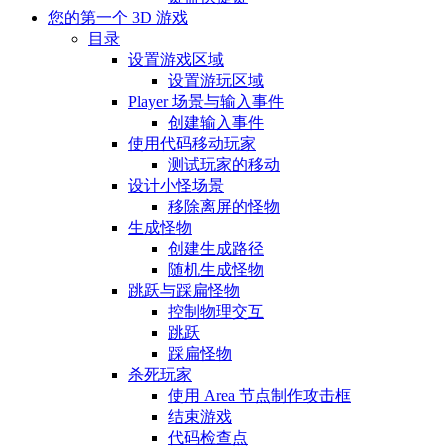
您的第一个 3D 游戏
目录
设置游戏区域
设置游玩区域
Player 场景与输入事件
创建输入事件
使用代码移动玩家
测试玩家的移动
设计小怪场景
移除离屏的怪物
生成怪物
创建生成路径
随机生成怪物
跳跃与踩扁怪物
控制物理交互
跳跃
踩扁怪物
杀死玩家
使用 Area 节点制作攻击框
结束游戏
代码检查点