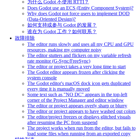
为什么 Godot 不使用 RTTI？
Does Godot use an ECS (Entity Component System)?
Why does Godot not force users to implement DOD
(Data-Oriented Design)?
如何支持或参与 Godot 的发展？
谁在为 Godot 工作？如何联系？
故障排除
The editor runs slowly and uses all my CPU and GPU
resources, making my computer noisy
The editor stutters and flickers on my variable refresh
rate monitor (G-Sync/FreeSync)
The editor or project takes a very long time to start
The Godot editor appears frozen after clicking the
system console
The Godot editor's macOS dock icon gets duplicated
every time it is manually moved
Some text such as "NO DC" appears in the top-left
corner of the Project Manager and editor window
The editor or project appears overly sharp or blurry
The editor or project appears to have washed out colors
The editor/project freezes or displays glitched visuals
after resuming the PC from suspend
The project works when run from the editor, but fails to
load some files when running from an exported copy