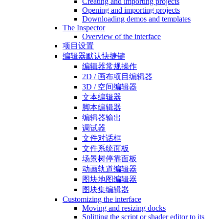
Creating and importing projects
Opening and importing projects
Downloading demos and templates
The Inspector
Overview of the interface
项目设置
编辑器默认快捷键
编辑器常规操作
2D / 画布项目编辑器
3D / 空间编辑器
文本编辑器
脚本编辑器
编辑器输出
调试器
文件对话框
文件系统面板
场景树停靠面板
动画轨道编辑器
图块地图编辑器
图块集编辑器
Customizing the interface
Moving and resizing docks
Splitting the script or shader editor to its