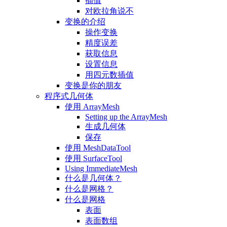
插值
对欧拉角说不
变换的介绍
操作变换
精度误差
获取信息
设置信息
用四元数插值
变换是你的朋友
程序式几何体
使用 ArrayMesh
Setting up the ArrayMesh
生成几何体
保存
使用 MeshDataTool
使用 SurfaceTool
Using ImmediateMesh
什么是几何体？
什么是网格？
什么是网格
表面
表面数组