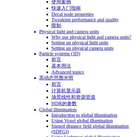
使用案例
快速入门指南
Decal node properties
Tweaking performance and quality
限制
Physical light and camera units
Why use physical light and camera units?
Setting up physical light units
Setting up physical camera units
Particle systems (3D)
前言
基本用法
Advanced topics
高动态范围光照
前言
计算机显示器
场景线性和资源管道
HDR的参数
Global illumination
Introduction to global illumination
Using Voxel global illumination
Signed distance field global illumination
(SDFGI)