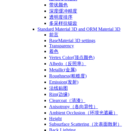
带状颜色
深度缓冲精度
透明度排序
多采样抗锯齿
Standard Material 3D and ORM Material 3D
前言
BaseMaterial 3D settings
Transparency
着色
Vertex Color(顶点颜色)
Albedo（反照率）
Metallic(金属)
Roughness(粗糙度)
Emission(发射)
法线贴图
Rim(边缘)
Clearcoat（清漆）
Anisotropy（各向异性）
Ambient Occlusion（环境光遮蔽）
Height
Subsurface Scattering（次表面散射）
Back Lighting