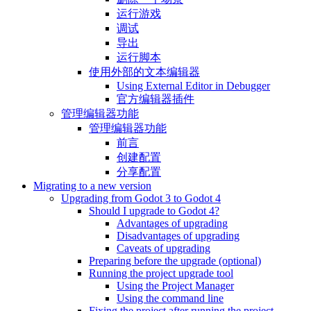
运行游戏
调试
导出
运行脚本
使用外部的文本编辑器
Using External Editor in Debugger
官方编辑器插件
管理编辑器功能
管理编辑器功能
前言
创建配置
分享配置
Migrating to a new version
Upgrading from Godot 3 to Godot 4
Should I upgrade to Godot 4?
Advantages of upgrading
Disadvantages of upgrading
Caveats of upgrading
Preparing before the upgrade (optional)
Running the project upgrade tool
Using the Project Manager
Using the command line
Fixing the project after running the project