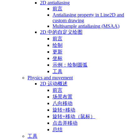
2D antialiasing
前言
Antialiasing property in Line2D and
custom drawing
Multisample antialiasing (MSAA)
2D 中的自定义绘图
前言
绘制
更新
坐标
示例：绘制圆弧
工具
Physics and movement
2D 运动概述
前言
场景布置
八向移动
旋转+移动
旋转+移动（鼠标）
点击并移动
总结
工具