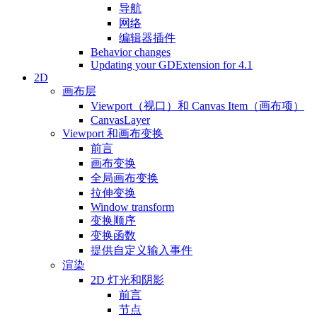
导航
网络
编辑器插件
Behavior changes
Updating your GDExtension for 4.1
2D
画布层
Viewport（视口）和 Canvas Item（画布项）
CanvasLayer
Viewport 和画布变换
前言
画布变换
全局画布变换
拉伸变换
Window transform
变换顺序
变换函数
提供自定义输入事件
渲染
2D 灯光和阴影
前言
节点