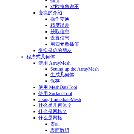
插值
对欧拉角说不
变换的介绍
操作变换
精度误差
获取信息
设置信息
用四元数插值
变换是你的朋友
程序式几何体
使用 ArrayMesh
Setting up the ArrayMesh
生成几何体
保存
使用 MeshDataTool
使用 SurfaceTool
Using ImmediateMesh
什么是几何体？
什么是网格？
什么是网格
表面
表面数组