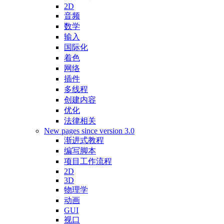
2D
音频
数学
输入
国际化
着色
网络
插件
多线程
创建内容
优化
法律相关
New pages since version 3.0
渐进式教程
编写脚本
项目工作流程
2D
3D
物理学
动画
GUI
视口