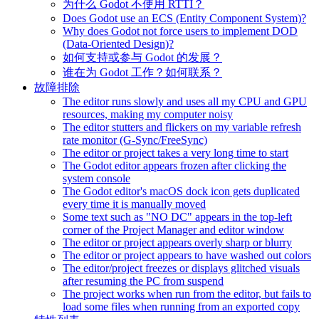
为什么 Godot 不使用 RTTI？
Does Godot use an ECS (Entity Component System)?
Why does Godot not force users to implement DOD
(Data-Oriented Design)?
如何支持或参与 Godot 的发展？
谁在为 Godot 工作？如何联系？
故障排除
The editor runs slowly and uses all my CPU and GPU
resources, making my computer noisy
The editor stutters and flickers on my variable refresh
rate monitor (G-Sync/FreeSync)
The editor or project takes a very long time to start
The Godot editor appears frozen after clicking the
system console
The Godot editor's macOS dock icon gets duplicated
every time it is manually moved
Some text such as "NO DC" appears in the top-left
corner of the Project Manager and editor window
The editor or project appears overly sharp or blurry
The editor or project appears to have washed out colors
The editor/project freezes or displays glitched visuals
after resuming the PC from suspend
The project works when run from the editor, but fails to
load some files when running from an exported copy