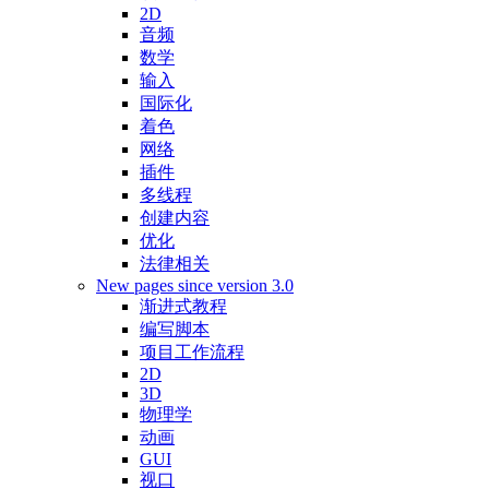
2D
音频
数学
输入
国际化
着色
网络
插件
多线程
创建内容
优化
法律相关
New pages since version 3.0
渐进式教程
编写脚本
项目工作流程
2D
3D
物理学
动画
GUI
视口