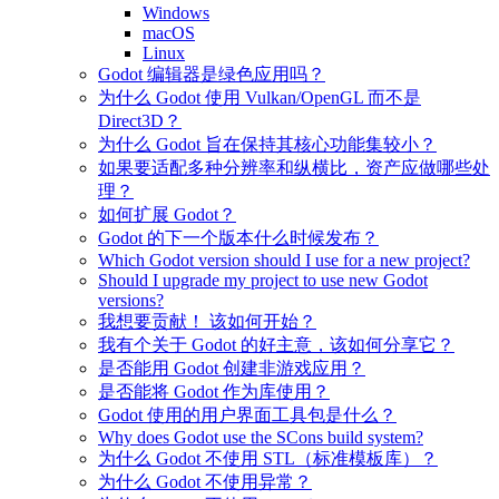
Windows
macOS
Linux
Godot 编辑器是绿色应用吗？
为什么 Godot 使用 Vulkan/OpenGL 而不是
Direct3D？
为什么 Godot 旨在保持其核心功能集较小？
如果要适配多种分辨率和纵横比，资产应做哪些处
理？
如何扩展 Godot？
Godot 的下一个版本什么时候发布？
Which Godot version should I use for a new project?
Should I upgrade my project to use new Godot
versions?
我想要贡献！ 该如何开始？
我有个关于 Godot 的好主意，该如何分享它？
是否能用 Godot 创建非游戏应用？
是否能将 Godot 作为库使用？
Godot 使用的用户界面工具包是什么？
Why does Godot use the SCons build system?
为什么 Godot 不使用 STL（标准模板库）？
为什么 Godot 不使用异常？