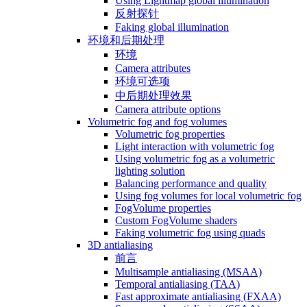
Using Lightmap global illumination
反射探针
Faking global illumination
环境和后期处理
环境
Camera attributes
环境可选项
中后期处理效果
Camera attribute options
Volumetric fog and fog volumes
Volumetric fog properties
Light interaction with volumetric fog
Using volumetric fog as a volumetric
lighting solution
Balancing performance and quality
Using fog volumes for local volumetric fog
FogVolume properties
Custom FogVolume shaders
Faking volumetric fog using quads
3D antialiasing
前言
Multisample antialiasing (MSAA)
Temporal antialiasing (TAA)
Fast approximate antialiasing (FXAA)