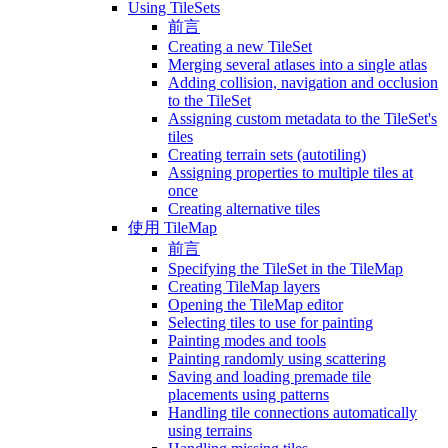
Using TileSets
前言
Creating a new TileSet
Merging several atlases into a single atlas
Adding collision, navigation and occlusion
to the TileSet
Assigning custom metadata to the TileSet's
tiles
Creating terrain sets (autotiling)
Assigning properties to multiple tiles at
once
Creating alternative tiles
使用 TileMap
前言
Specifying the TileSet in the TileMap
Creating TileMap layers
Opening the TileMap editor
Selecting tiles to use for painting
Painting modes and tools
Painting randomly using scattering
Saving and loading premade tile
placements using patterns
Handling tile connections automatically
using terrains