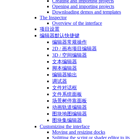
Creating and importing projects
Opening and importing projects
Downloading demos and templates
The Inspector
Overview of the interface
项目设置
编辑器默认快捷键
编辑器常规操作
2D / 画布项目编辑器
3D / 空间编辑器
文本编辑器
脚本编辑器
编辑器输出
调试器
文件对话框
文件系统面板
场景树停靠面板
动画轨道编辑器
图块地图编辑器
图块集编辑器
Customizing the interface
Moving and resizing docks
Splitting the script or shader editor to its