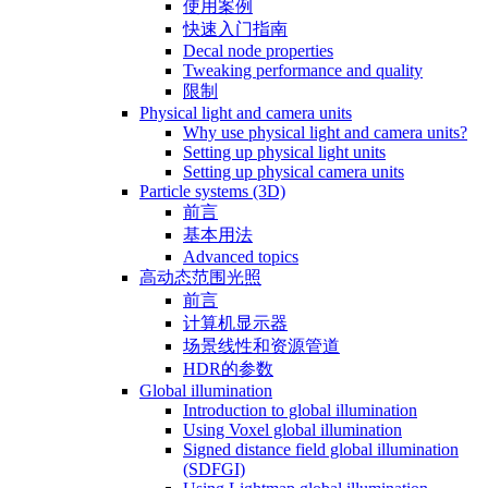
使用案例
快速入门指南
Decal node properties
Tweaking performance and quality
限制
Physical light and camera units
Why use physical light and camera units?
Setting up physical light units
Setting up physical camera units
Particle systems (3D)
前言
基本用法
Advanced topics
高动态范围光照
前言
计算机显示器
场景线性和资源管道
HDR的参数
Global illumination
Introduction to global illumination
Using Voxel global illumination
Signed distance field global illumination
(SDFGI)