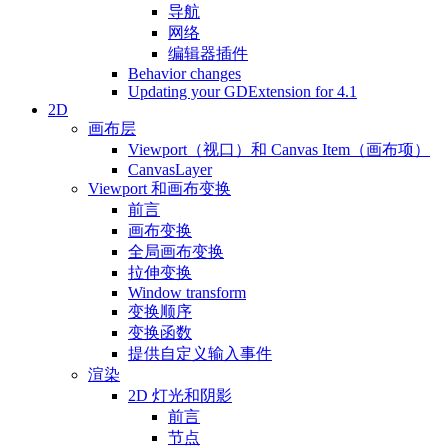
导航
网络
编辑器插件
Behavior changes
Updating your GDExtension for 4.1
2D
画布层
Viewport（视口）和 Canvas Item（画布项）
CanvasLayer
Viewport 和画布变换
前言
画布变换
全局画布变换
拉伸变换
Window transform
变换顺序
变换函数
提供自定义输入事件
渲染
2D 灯光和阴影
前言
节点