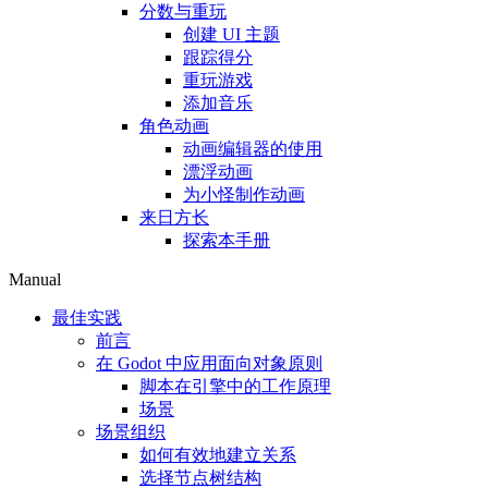
分数与重玩
创建 UI 主题
跟踪得分
重玩游戏
添加音乐
角色动画
动画编辑器的使用
漂浮动画
为小怪制作动画
来日方长
探索本手册
Manual
最佳实践
前言
在 Godot 中应用面向对象原则
脚本在引擎中的工作原理
场景
场景组织
如何有效地建立关系
选择节点树结构