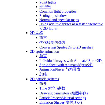
Point lights
平行光
Common light properties
Setting up shadows
Normal and specular maps
Using additive sprites as a faster alternative
to 2D lights
2D 网格
前言
优化绘制的像素
Converting Sprite2Ds to 2D meshes
2D sprite animation
前言
Individual images with AnimatedSprite2D
Sprite sheet with AnimatedSprite2D
AnimationPlayer 与精灵表
总结
2D particle systems
简介
Time (时间)参数
Drawing parameters (绘图参数)
ParticleProcessMaterial settings
Emission Shapes(发射形状)