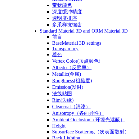
带状颜色
深度缓冲精度
透明度排序
多采样抗锯齿
Standard Material 3D and ORM Material 3D
前言
BaseMaterial 3D settings
Transparency
着色
Vertex Color(顶点颜色)
Albedo（反照率）
Metallic(金属)
Roughness(粗糙度)
Emission(发射)
法线贴图
Rim(边缘)
Clearcoat（清漆）
Anisotropy（各向异性）
Ambient Occlusion（环境光遮蔽）
Height
Subsurface Scattering（次表面散射）
Back Lighting