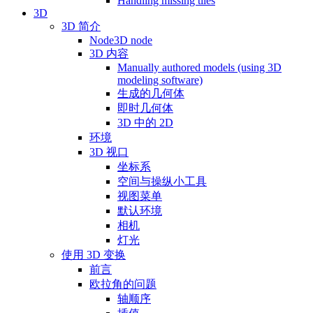
Handling missing tiles
3D
3D 简介
Node3D node
3D 内容
Manually authored models (using 3D
modeling software)
生成的几何体
即时几何体
3D 中的 2D
环境
3D 视口
坐标系
空间与操纵小工具
视图菜单
默认环境
相机
灯光
使用 3D 变换
前言
欧拉角的问题
轴顺序