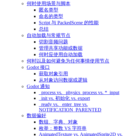
何时使用场景与脚本
匿名类型
命名的类型
Script 与 PackedScene 的性能
总结
自动加载与常规节点
切割音频问题
管理共享功能或数据
何时应使用自动加载
何时以及如何避免为任何事情使用节点
Godot 接口
获取对象引用
从对象访问数据或逻辑
Godot 通知
_process vs. _physics_process vs. *_input
_init vs. 初始化 vs. export
_ready vs. _enter_tree vs.
NOTIFICATION_PARENTED
数据偏好
数组、字典、对象
枚举：整数 VS 字符串
AnimatedTexture vs. AnimatedSprite2D vs.