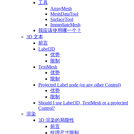
工具
ArrayMesh
MeshDataTool
SurfaceTool
ImmediateMesh
我应该使用哪一个？
3D 文本
前言
Label3D
优势
限制
TextMesh
优势
限制
Projected Label node (or any other Control)
优势
限制
Should I use Label3D, TextMesh or a projected
Control?
渲染
3D 渲染的局限性
前言
纹理尺寸限制