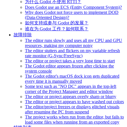
为什么 Godot 不使用 RTTI？
Does Godot use an ECS (Entity Component System)?
Why does Godot not force users to implement DOD
(Data-Oriented Design)?
如何支持或参与 Godot 的发展？
谁在为 Godot 工作？如何联系？
故障排除
The editor runs slowly and uses all my CPU and GPU
resources, making my computer noisy
The editor stutters and flickers on my variable refresh
rate monitor (G-Sync/FreeSync)
The editor or project takes a very long time to start
The Godot editor appears frozen after clicking the
system console
The Godot editor's macOS dock icon gets duplicated
every time it is manually moved
Some text such as "NO DC" appears in the top-left
corner of the Project Manager and editor window
The editor or project appears overly sharp or blurry
The editor or project appears to have washed out colors
The editor/project freezes or displays glitched visuals
after resuming the PC from suspend
The project works when run from the editor, but fails to
load some files when running from an exported copy