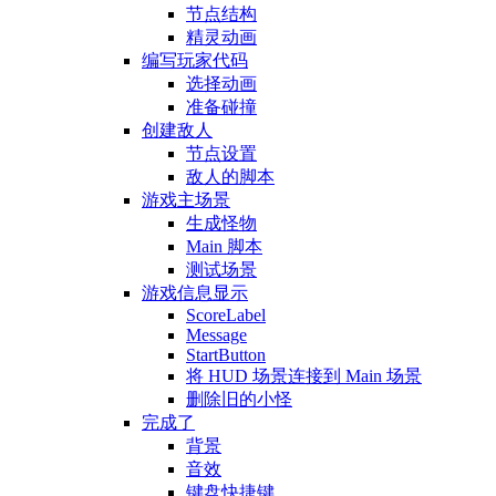
节点结构
精灵动画
编写玩家代码
选择动画
准备碰撞
创建敌人
节点设置
敌人的脚本
游戏主场景
生成怪物
Main 脚本
测试场景
游戏信息显示
ScoreLabel
Message
StartButton
将 HUD 场景连接到 Main 场景
删除旧的小怪
完成了
背景
音效
键盘快捷键