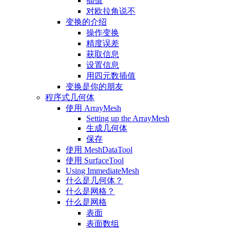
插值
对欧拉角说不
变换的介绍
操作变换
精度误差
获取信息
设置信息
用四元数插值
变换是你的朋友
程序式几何体
使用 ArrayMesh
Setting up the ArrayMesh
生成几何体
保存
使用 MeshDataTool
使用 SurfaceTool
Using ImmediateMesh
什么是几何体？
什么是网格？
什么是网格
表面
表面数组