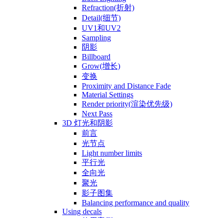
Refraction(折射)
Detail(细节)
UV1和UV2
Sampling
阴影
Billboard
Grow(增长)
变换
Proximity and Distance Fade
Material Settings
Render priority(渲染优先级)
Next Pass
3D 灯光和阴影
前言
光节点
Light number limits
平行光
全向光
聚光
影子图集
Balancing performance and quality
Using decals