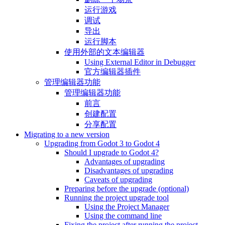
运行游戏
调试
导出
运行脚本
使用外部的文本编辑器
Using External Editor in Debugger
官方编辑器插件
管理编辑器功能
管理编辑器功能
前言
创建配置
分享配置
Migrating to a new version
Upgrading from Godot 3 to Godot 4
Should I upgrade to Godot 4?
Advantages of upgrading
Disadvantages of upgrading
Caveats of upgrading
Preparing before the upgrade (optional)
Running the project upgrade tool
Using the Project Manager
Using the command line
Fixing the project after running the project