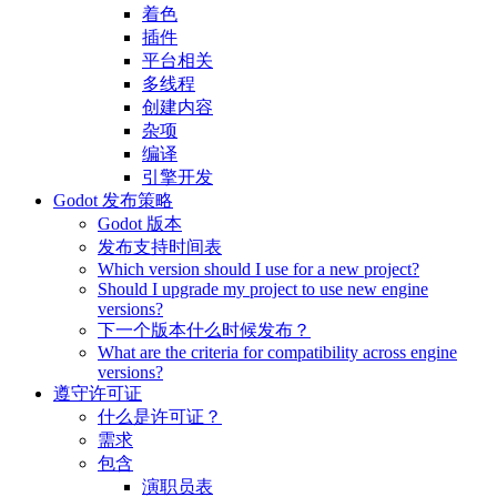
着色
插件
平台相关
多线程
创建内容
杂项
编译
引擎开发
Godot 发布策略
Godot 版本
发布支持时间表
Which version should I use for a new project?
Should I upgrade my project to use new engine
versions?
下一个版本什么时候发布？
What are the criteria for compatibility across engine
versions?
遵守许可证
什么是许可证？
需求
包含
演职员表