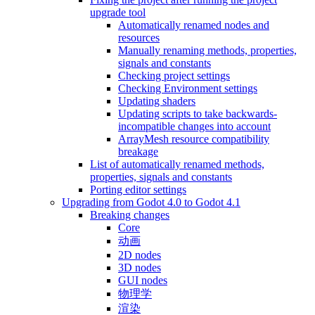
upgrade tool
Automatically renamed nodes and
resources
Manually renaming methods, properties,
signals and constants
Checking project settings
Checking Environment settings
Updating shaders
Updating scripts to take backwards-
incompatible changes into account
ArrayMesh resource compatibility
breakage
List of automatically renamed methods,
properties, signals and constants
Porting editor settings
Upgrading from Godot 4.0 to Godot 4.1
Breaking changes
Core
动画
2D nodes
3D nodes
GUI nodes
物理学
渲染