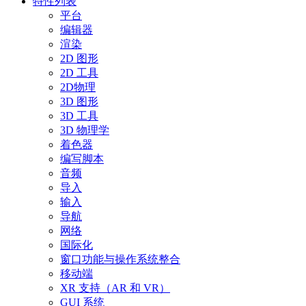
特性列表
平台
编辑器
渲染
2D 图形
2D 工具
2D物理
3D 图形
3D 工具
3D 物理学
着色器
编写脚本
音频
导入
输入
导航
网络
国际化
窗口功能与操作系统整合
移动端
XR 支持（AR 和 VR）
GUI 系统