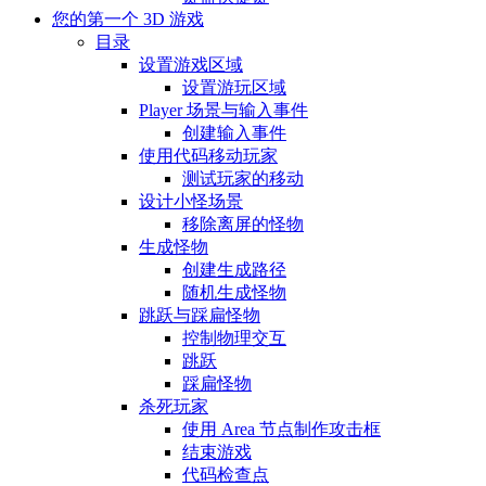
您的第一个 3D 游戏
目录
设置游戏区域
设置游玩区域
Player 场景与输入事件
创建输入事件
使用代码移动玩家
测试玩家的移动
设计小怪场景
移除离屏的怪物
生成怪物
创建生成路径
随机生成怪物
跳跃与踩扁怪物
控制物理交互
跳跃
踩扁怪物
杀死玩家
使用 Area 节点制作攻击框
结束游戏
代码检查点