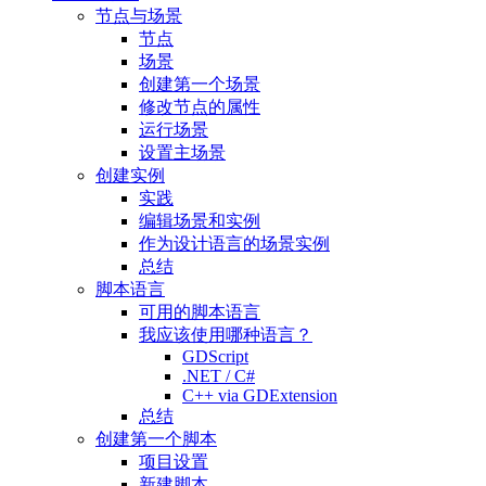
节点与场景
节点
场景
创建第一个场景
修改节点的属性
运行场景
设置主场景
创建实例
实践
编辑场景和实例
作为设计语言的场景实例
总结
脚本语言
可用的脚本语言
我应该使用哪种语言？
GDScript
.NET / C#
C++ via GDExtension
总结
创建第一个脚本
项目设置
新建脚本