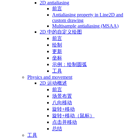
2D antialiasing
前言
Antialiasing property in Line2D and
custom drawing
Multisample antialiasing (MSAA)
2D 中的自定义绘图
前言
绘制
更新
坐标
示例：绘制圆弧
工具
Physics and movement
2D 运动概述
前言
场景布置
八向移动
旋转+移动
旋转+移动（鼠标）
点击并移动
总结
工具