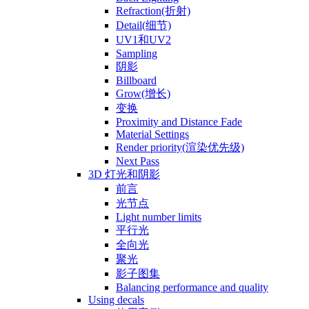
Refraction(折射)
Detail(细节)
UV1和UV2
Sampling
阴影
Billboard
Grow(增长)
变换
Proximity and Distance Fade
Material Settings
Render priority(渲染优先级)
Next Pass
3D 灯光和阴影
前言
光节点
Light number limits
平行光
全向光
聚光
影子图集
Balancing performance and quality
Using decals