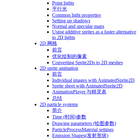
Point lights
平行光
Common light properties
Setting up shadows
Normal and specular maps
Using additive sprites as a faster alternative
to 2D lights
2D 网格
前言
优化绘制的像素
Converting Sprite2Ds to 2D meshes
2D sprite animation
前言
Individual images with AnimatedSprite2D
Sprite sheet with AnimatedSprite2D
AnimationPlayer 与精灵表
总结
2D particle systems
简介
Time (时间)参数
Drawing parameters (绘图参数)
ParticleProcessMaterial settings
Emission Shapes(发射形状)