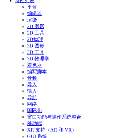
特性列表
平台
编辑器
渲染
2D 图形
2D 工具
2D物理
3D 图形
3D 工具
3D 物理学
着色器
编写脚本
音频
导入
输入
导航
网络
国际化
窗口功能与操作系统整合
移动端
XR 支持（AR 和 VR）
GUI 系统