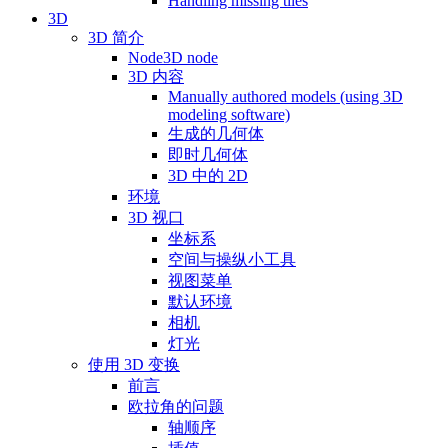
Handling missing tiles
3D
3D 简介
Node3D node
3D 内容
Manually authored models (using 3D
modeling software)
生成的几何体
即时几何体
3D 中的 2D
环境
3D 视口
坐标系
空间与操纵小工具
视图菜单
默认环境
相机
灯光
使用 3D 变换
前言
欧拉角的问题
轴顺序