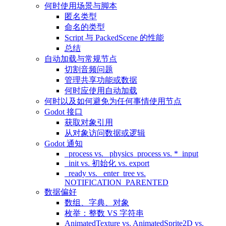
何时使用场景与脚本
匿名类型
命名的类型
Script 与 PackedScene 的性能
总结
自动加载与常规节点
切割音频问题
管理共享功能或数据
何时应使用自动加载
何时以及如何避免为任何事情使用节点
Godot 接口
获取对象引用
从对象访问数据或逻辑
Godot 通知
_process vs. _physics_process vs. *_input
_init vs. 初始化 vs. export
_ready vs. _enter_tree vs.
NOTIFICATION_PARENTED
数据偏好
数组、字典、对象
枚举：整数 VS 字符串
AnimatedTexture vs. AnimatedSprite2D vs.