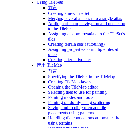
Using TileSets
前言
Creating a new TileSet
Merging several atlases into a single atlas
Adding collision, navigation and occlusion
to the TileSet
Assigning custom metadata to the TileSet's
tiles
Creating terrain sets (autotiling)
Assigning properties to multiple tiles at
once
Creating alternative tiles
使用 TileMap
前言
Specifying the TileSet in the TileMap
Creating TileMap layers
Opening the TileMap editor
Selecting tiles to use for painting
Painting modes and tools
Painting randomly using scattering
Saving and loading premade tile
placements using patterns
Handling tile connections automatically
using terrains