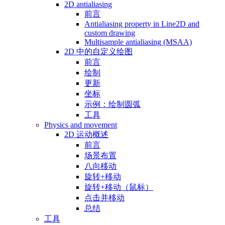
2D antialiasing
前言
Antialiasing property in Line2D and
custom drawing
Multisample antialiasing (MSAA)
2D 中的自定义绘图
前言
绘制
更新
坐标
示例：绘制圆弧
工具
Physics and movement
2D 运动概述
前言
场景布置
八向移动
旋转+移动
旋转+移动（鼠标）
点击并移动
总结
工具