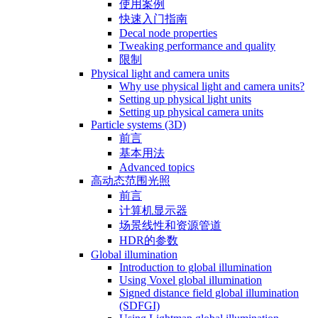
使用案例
快速入门指南
Decal node properties
Tweaking performance and quality
限制
Physical light and camera units
Why use physical light and camera units?
Setting up physical light units
Setting up physical camera units
Particle systems (3D)
前言
基本用法
Advanced topics
高动态范围光照
前言
计算机显示器
场景线性和资源管道
HDR的参数
Global illumination
Introduction to global illumination
Using Voxel global illumination
Signed distance field global illumination
(SDFGI)