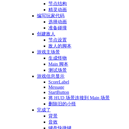
节点结构
精灵动画
编写玩家代码
选择动画
准备碰撞
创建敌人
节点设置
敌人的脚本
游戏主场景
生成怪物
Main 脚本
测试场景
游戏信息显示
ScoreLabel
Message
StartButton
将 HUD 场景连接到 Main 场景
删除旧的小怪
完成了
背景
音效
键盘快捷键