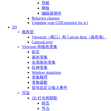
导航
网络
编辑器插件
Behavior changes
Updating your GDExtension for 4.1
2D
画布层
Viewport（视口）和 Canvas Item（画布项）
CanvasLayer
Viewport 和画布变换
前言
画布变换
全局画布变换
拉伸变换
Window transform
变换顺序
变换函数
提供自定义输入事件
渲染
2D 灯光和阴影
前言
节点