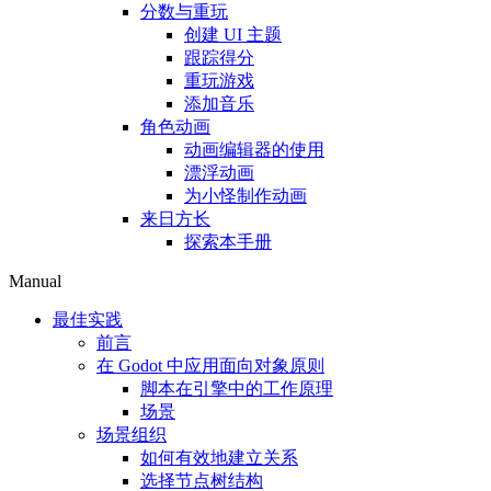
分数与重玩
创建 UI 主题
跟踪得分
重玩游戏
添加音乐
角色动画
动画编辑器的使用
漂浮动画
为小怪制作动画
来日方长
探索本手册
Manual
最佳实践
前言
在 Godot 中应用面向对象原则
脚本在引擎中的工作原理
场景
场景组织
如何有效地建立关系
选择节点树结构