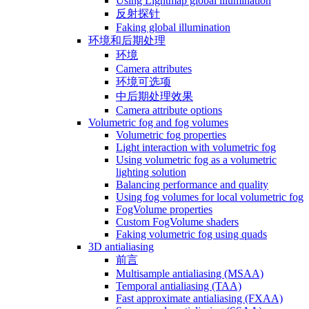
Using Lightmap global illumination
反射探针
Faking global illumination
环境和后期处理
环境
Camera attributes
环境可选项
中后期处理效果
Camera attribute options
Volumetric fog and fog volumes
Volumetric fog properties
Light interaction with volumetric fog
Using volumetric fog as a volumetric
lighting solution
Balancing performance and quality
Using fog volumes for local volumetric fog
FogVolume properties
Custom FogVolume shaders
Faking volumetric fog using quads
3D antialiasing
前言
Multisample antialiasing (MSAA)
Temporal antialiasing (TAA)
Fast approximate antialiasing (FXAA)