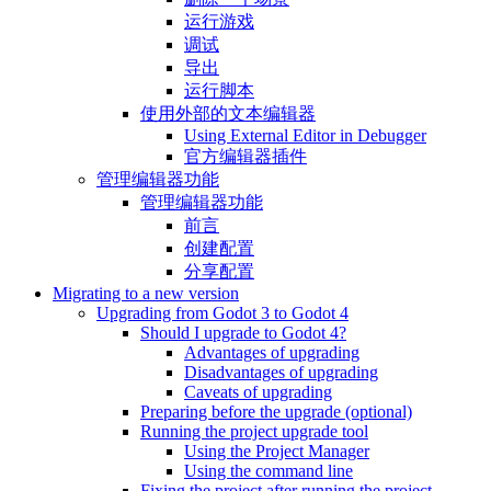
运行游戏
调试
导出
运行脚本
使用外部的文本编辑器
Using External Editor in Debugger
官方编辑器插件
管理编辑器功能
管理编辑器功能
前言
创建配置
分享配置
Migrating to a new version
Upgrading from Godot 3 to Godot 4
Should I upgrade to Godot 4?
Advantages of upgrading
Disadvantages of upgrading
Caveats of upgrading
Preparing before the upgrade (optional)
Running the project upgrade tool
Using the Project Manager
Using the command line
Fixing the project after running the project