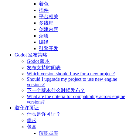
着色
插件
平台相关
多线程
创建内容
杂项
编译
引擎开发
Godot 发布策略
Godot 版本
发布支持时间表
Which version should I use for a new project?
Should I upgrade my project to use new engine
versions?
下一个版本什么时候发布？
What are the criteria for compatibility across engine
versions?
遵守许可证
什么是许可证？
需求
包含
演职员表