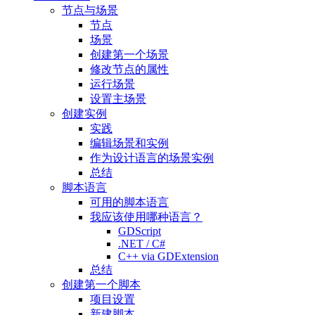
节点与场景
节点
场景
创建第一个场景
修改节点的属性
运行场景
设置主场景
创建实例
实践
编辑场景和实例
作为设计语言的场景实例
总结
脚本语言
可用的脚本语言
我应该使用哪种语言？
GDScript
.NET / C#
C++ via GDExtension
总结
创建第一个脚本
项目设置
新建脚本