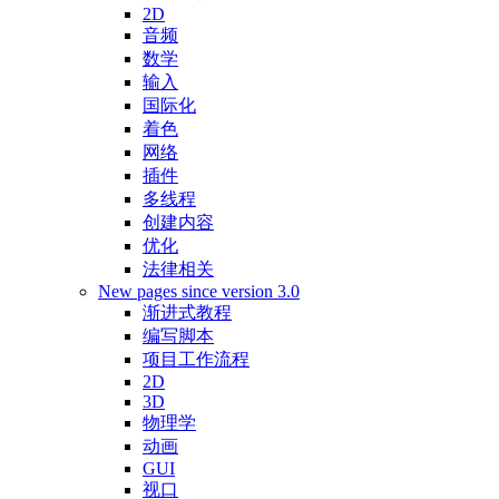
2D
音频
数学
输入
国际化
着色
网络
插件
多线程
创建内容
优化
法律相关
New pages since version 3.0
渐进式教程
编写脚本
项目工作流程
2D
3D
物理学
动画
GUI
视口