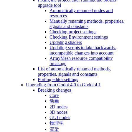
upgrade tool
Automatically renamed nodes and
resources
Manually renaming methods, properties,
signals and constants
Checking project settings
Checking Environment settings
Updating shaders
Updating scripts to take backwards-
incompatible changes into account
ArrayMesh resource compatibility
breakage
List of automatically renamed methods,
properties, signals and constants
Porting editor settings
Upgrading from Godot 4.0 to Godot 4.1
Breaking changes
Core
动画
2D nodes
3D nodes
GUI nodes
物理学
渲染