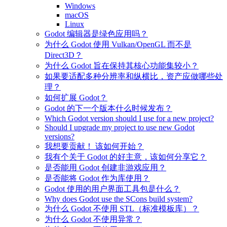
Windows
macOS
Linux
Godot 编辑器是绿色应用吗？
为什么 Godot 使用 Vulkan/OpenGL 而不是
Direct3D？
为什么 Godot 旨在保持其核心功能集较小？
如果要适配多种分辨率和纵横比，资产应做哪些处
理？
如何扩展 Godot？
Godot 的下一个版本什么时候发布？
Which Godot version should I use for a new project?
Should I upgrade my project to use new Godot
versions?
我想要贡献！ 该如何开始？
我有个关于 Godot 的好主意，该如何分享它？
是否能用 Godot 创建非游戏应用？
是否能将 Godot 作为库使用？
Godot 使用的用户界面工具包是什么？
Why does Godot use the SCons build system?
为什么 Godot 不使用 STL（标准模板库）？
为什么 Godot 不使用异常？