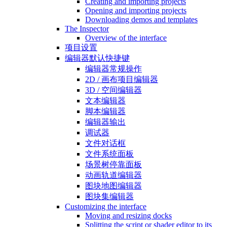
Creating and importing projects
Opening and importing projects
Downloading demos and templates
The Inspector
Overview of the interface
项目设置
编辑器默认快捷键
编辑器常规操作
2D / 画布项目编辑器
3D / 空间编辑器
文本编辑器
脚本编辑器
编辑器输出
调试器
文件对话框
文件系统面板
场景树停靠面板
动画轨道编辑器
图块地图编辑器
图块集编辑器
Customizing the interface
Moving and resizing docks
Splitting the script or shader editor to its