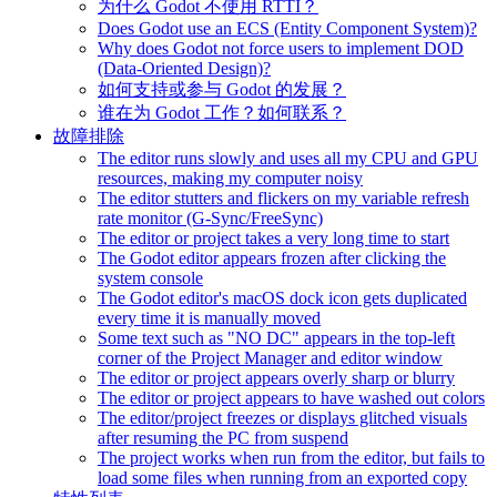
为什么 Godot 不使用 RTTI？
Does Godot use an ECS (Entity Component System)?
Why does Godot not force users to implement DOD
(Data-Oriented Design)?
如何支持或参与 Godot 的发展？
谁在为 Godot 工作？如何联系？
故障排除
The editor runs slowly and uses all my CPU and GPU
resources, making my computer noisy
The editor stutters and flickers on my variable refresh
rate monitor (G-Sync/FreeSync)
The editor or project takes a very long time to start
The Godot editor appears frozen after clicking the
system console
The Godot editor's macOS dock icon gets duplicated
every time it is manually moved
Some text such as "NO DC" appears in the top-left
corner of the Project Manager and editor window
The editor or project appears overly sharp or blurry
The editor or project appears to have washed out colors
The editor/project freezes or displays glitched visuals
after resuming the PC from suspend
The project works when run from the editor, but fails to
load some files when running from an exported copy