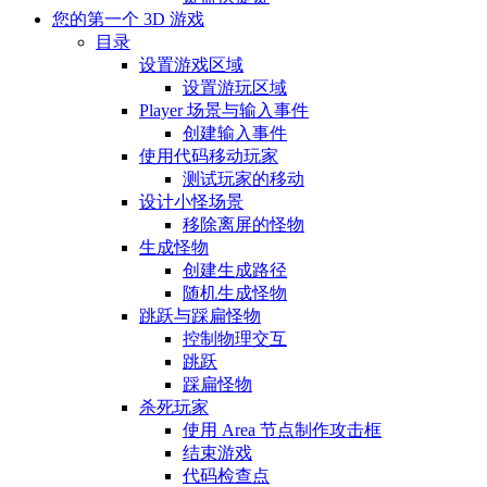
您的第一个 3D 游戏
目录
设置游戏区域
设置游玩区域
Player 场景与输入事件
创建输入事件
使用代码移动玩家
测试玩家的移动
设计小怪场景
移除离屏的怪物
生成怪物
创建生成路径
随机生成怪物
跳跃与踩扁怪物
控制物理交互
跳跃
踩扁怪物
杀死玩家
使用 Area 节点制作攻击框
结束游戏
代码检查点