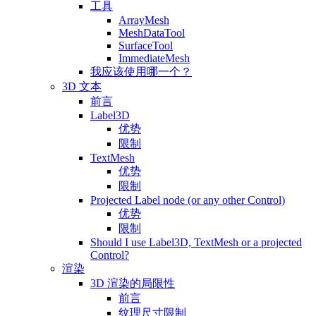
工具
ArrayMesh
MeshDataTool
SurfaceTool
ImmediateMesh
我应该使用哪一个？
3D 文本
前言
Label3D
优势
限制
TextMesh
优势
限制
Projected Label node (or any other Control)
优势
限制
Should I use Label3D, TextMesh or a projected
Control?
渲染
3D 渲染的局限性
前言
纹理尺寸限制