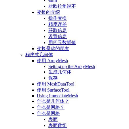
插值
对欧拉角说不
变换的介绍
操作变换
精度误差
获取信息
设置信息
用四元数插值
变换是你的朋友
程序式几何体
使用 ArrayMesh
Setting up the ArrayMesh
生成几何体
保存
使用 MeshDataTool
使用 SurfaceTool
Using ImmediateMesh
什么是几何体？
什么是网格？
什么是网格
表面
表面数组