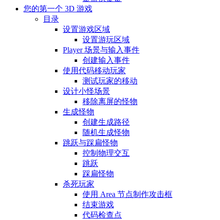
您的第一个 3D 游戏
目录
设置游戏区域
设置游玩区域
Player 场景与输入事件
创建输入事件
使用代码移动玩家
测试玩家的移动
设计小怪场景
移除离屏的怪物
生成怪物
创建生成路径
随机生成怪物
跳跃与踩扁怪物
控制物理交互
跳跃
踩扁怪物
杀死玩家
使用 Area 节点制作攻击框
结束游戏
代码检查点