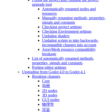
upgrade tool
Automatically renamed nodes and
resources
Manually renaming methods, properties,
signals and constants
Checking project settings
Checking Environment settings
Updating shaders
Updating scripts to take backwards-
incompatible changes into account
ArrayMesh resource compatibility
breakage
List of automatically renamed methods,
properties, signals and constants
Porting editor settings
Upgrading from Godot 4.0 to Godot 4.1
Breaking changes
Core
动画
2D nodes
3D nodes
GUI nodes
物理学
渲染