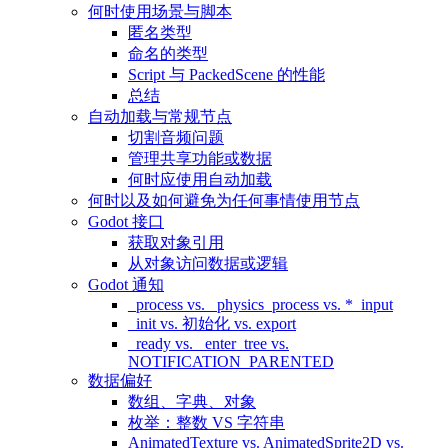
何时使用场景与脚本
匿名类型
命名的类型
Script 与 PackedScene 的性能
总结
自动加载与常规节点
切割音频问题
管理共享功能或数据
何时应使用自动加载
何时以及如何避免为任何事情使用节点
Godot 接口
获取对象引用
从对象访问数据或逻辑
Godot 通知
_process vs. _physics_process vs. *_input
_init vs. 初始化 vs. export
_ready vs. _enter_tree vs.
NOTIFICATION_PARENTED
数据偏好
数组、字典、对象
枚举：整数 VS 字符串
AnimatedTexture vs. AnimatedSprite2D vs.