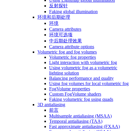
Using Lightmap global illumination
反射探针
Faking global illumination
环境和后期处理
环境
Camera attributes
环境可选项
中后期处理效果
Camera attribute options
Volumetric fog and fog volumes
Volumetric fog properties
Light interaction with volumetric fog
Using volumetric fog as a volumetric
lighting solution
Balancing performance and quality
Using fog volumes for local volumetric fog
FogVolume properties
Custom FogVolume shaders
Faking volumetric fog using quads
3D antialiasing
前言
Multisample antialiasing (MSAA)
Temporal antialiasing (TAA)
Fast approximate antialiasing (FXAA)