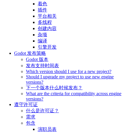
着色
插件
平台相关
多线程
创建内容
杂项
编译
引擎开发
Godot 发布策略
Godot 版本
发布支持时间表
Which version should I use for a new project?
Should I upgrade my project to use new engine
versions?
下一个版本什么时候发布？
What are the criteria for compatibility across engine
versions?
遵守许可证
什么是许可证？
需求
包含
演职员表