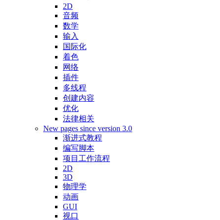
2D
音频
数学
输入
国际化
着色
网络
插件
多线程
创建内容
优化
法律相关
New pages since version 3.0
渐进式教程
编写脚本
项目工作流程
2D
3D
物理学
动画
GUI
视口