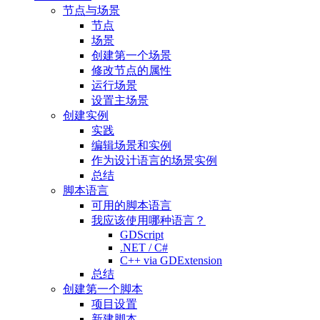
节点与场景
节点
场景
创建第一个场景
修改节点的属性
运行场景
设置主场景
创建实例
实践
编辑场景和实例
作为设计语言的场景实例
总结
脚本语言
可用的脚本语言
我应该使用哪种语言？
GDScript
.NET / C#
C++ via GDExtension
总结
创建第一个脚本
项目设置
新建脚本