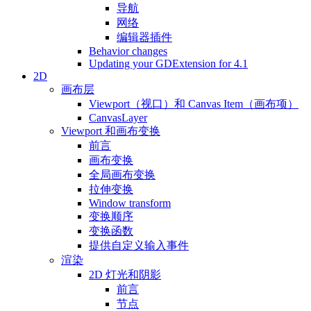
导航
网络
编辑器插件
Behavior changes
Updating your GDExtension for 4.1
2D
画布层
Viewport（视口）和 Canvas Item（画布项）
CanvasLayer
Viewport 和画布变换
前言
画布变换
全局画布变换
拉伸变换
Window transform
变换顺序
变换函数
提供自定义输入事件
渲染
2D 灯光和阴影
前言
节点