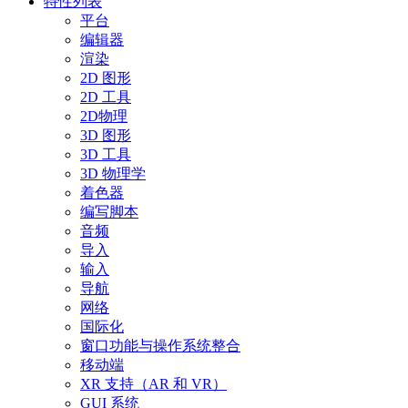
特性列表
平台
编辑器
渲染
2D 图形
2D 工具
2D物理
3D 图形
3D 工具
3D 物理学
着色器
编写脚本
音频
导入
输入
导航
网络
国际化
窗口功能与操作系统整合
移动端
XR 支持（AR 和 VR）
GUI 系统