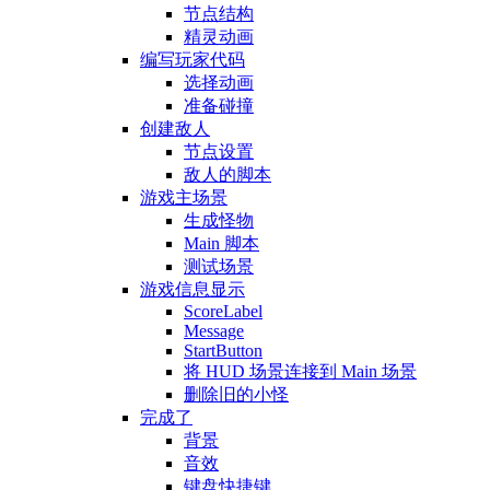
节点结构
精灵动画
编写玩家代码
选择动画
准备碰撞
创建敌人
节点设置
敌人的脚本
游戏主场景
生成怪物
Main 脚本
测试场景
游戏信息显示
ScoreLabel
Message
StartButton
将 HUD 场景连接到 Main 场景
删除旧的小怪
完成了
背景
音效
键盘快捷键