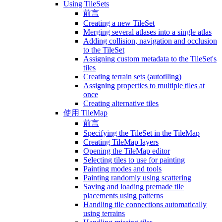
Using TileSets
前言
Creating a new TileSet
Merging several atlases into a single atlas
Adding collision, navigation and occlusion
to the TileSet
Assigning custom metadata to the TileSet's
tiles
Creating terrain sets (autotiling)
Assigning properties to multiple tiles at
once
Creating alternative tiles
使用 TileMap
前言
Specifying the TileSet in the TileMap
Creating TileMap layers
Opening the TileMap editor
Selecting tiles to use for painting
Painting modes and tools
Painting randomly using scattering
Saving and loading premade tile
placements using patterns
Handling tile connections automatically
using terrains