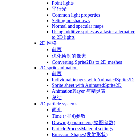
Point lights
平行光
Common light properties
Setting up shadows
Normal and specular maps
Using additive sprites as a faster alternative
to 2D lights
2D 网格
前言
优化绘制的像素
Converting Sprite2Ds to 2D meshes
2D sprite animation
前言
Individual images with AnimatedSprite2D
Sprite sheet with AnimatedSprite2D
AnimationPlayer 与精灵表
总结
2D particle systems
简介
Time (时间)参数
Drawing parameters (绘图参数)
ParticleProcessMaterial settings
Emission Shapes(发射形状)