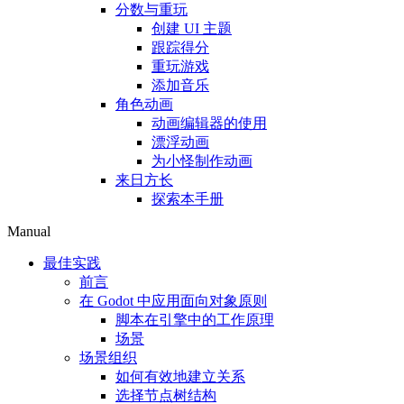
分数与重玩
创建 UI 主题
跟踪得分
重玩游戏
添加音乐
角色动画
动画编辑器的使用
漂浮动画
为小怪制作动画
来日方长
探索本手册
Manual
最佳实践
前言
在 Godot 中应用面向对象原则
脚本在引擎中的工作原理
场景
场景组织
如何有效地建立关系
选择节点树结构