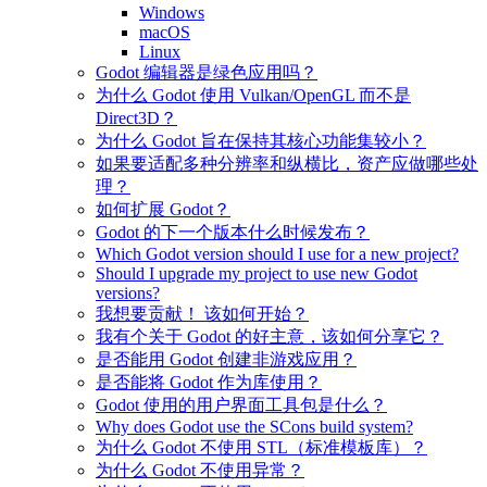
Windows
macOS
Linux
Godot 编辑器是绿色应用吗？
为什么 Godot 使用 Vulkan/OpenGL 而不是
Direct3D？
为什么 Godot 旨在保持其核心功能集较小？
如果要适配多种分辨率和纵横比，资产应做哪些处
理？
如何扩展 Godot？
Godot 的下一个版本什么时候发布？
Which Godot version should I use for a new project?
Should I upgrade my project to use new Godot
versions?
我想要贡献！ 该如何开始？
我有个关于 Godot 的好主意，该如何分享它？
是否能用 Godot 创建非游戏应用？
是否能将 Godot 作为库使用？
Godot 使用的用户界面工具包是什么？
Why does Godot use the SCons build system?
为什么 Godot 不使用 STL（标准模板库）？
为什么 Godot 不使用异常？