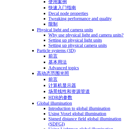
使用案例
快速入门指南
Decal node properties
Tweaking performance and quality
限制
Physical light and camera units
Why use physical light and camera units?
Setting up physical light units
Setting up physical camera units
Particle systems (3D)
前言
基本用法
Advanced topics
高动态范围光照
前言
计算机显示器
场景线性和资源管道
HDR的参数
Global illumination
Introduction to global illumination
Using Voxel global illumination
Signed distance field global illumination
(SDFGI)