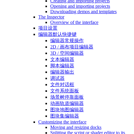
Creating and importing projects
Opening and importing projects
Downloading demos and templates
The Inspector
Overview of the interface
项目设置
编辑器默认快捷键
编辑器常规操作
2D / 画布项目编辑器
3D / 空间编辑器
文本编辑器
脚本编辑器
编辑器输出
调试器
文件对话框
文件系统面板
场景树停靠面板
动画轨道编辑器
图块地图编辑器
图块集编辑器
Customizing the interface
Moving and resizing docks
Splitting the script or shader editor to its