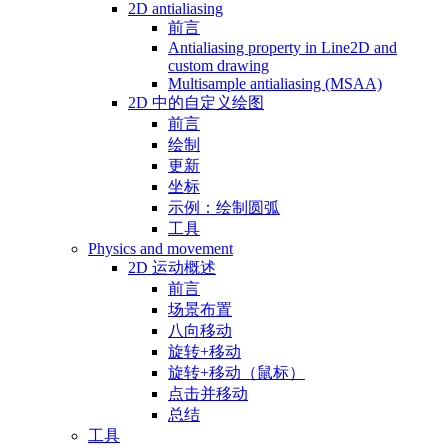
2D antialiasing
前言
Antialiasing property in Line2D and
custom drawing
Multisample antialiasing (MSAA)
2D 中的自定义绘图
前言
绘制
更新
坐标
示例：绘制圆弧
工具
Physics and movement
2D 运动概述
前言
场景布置
八向移动
旋转+移动
旋转+移动（鼠标）
点击并移动
总结
工具