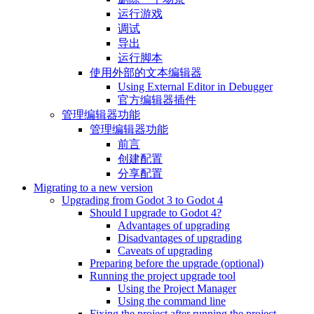
运行游戏
调试
导出
运行脚本
使用外部的文本编辑器
Using External Editor in Debugger
官方编辑器插件
管理编辑器功能
管理编辑器功能
前言
创建配置
分享配置
Migrating to a new version
Upgrading from Godot 3 to Godot 4
Should I upgrade to Godot 4?
Advantages of upgrading
Disadvantages of upgrading
Caveats of upgrading
Preparing before the upgrade (optional)
Running the project upgrade tool
Using the Project Manager
Using the command line
Fixing the project after running the project