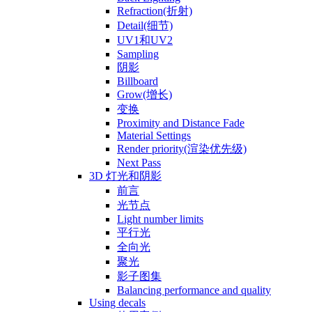
Refraction(折射)
Detail(细节)
UV1和UV2
Sampling
阴影
Billboard
Grow(增长)
变换
Proximity and Distance Fade
Material Settings
Render priority(渲染优先级)
Next Pass
3D 灯光和阴影
前言
光节点
Light number limits
平行光
全向光
聚光
影子图集
Balancing performance and quality
Using decals