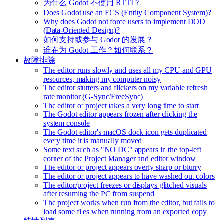
为什么 Godot 不使用 RTTI？
Does Godot use an ECS (Entity Component System)?
Why does Godot not force users to implement DOD
(Data-Oriented Design)?
如何支持或参与 Godot 的发展？
谁在为 Godot 工作？如何联系？
故障排除
The editor runs slowly and uses all my CPU and GPU
resources, making my computer noisy
The editor stutters and flickers on my variable refresh
rate monitor (G-Sync/FreeSync)
The editor or project takes a very long time to start
The Godot editor appears frozen after clicking the
system console
The Godot editor's macOS dock icon gets duplicated
every time it is manually moved
Some text such as "NO DC" appears in the top-left
corner of the Project Manager and editor window
The editor or project appears overly sharp or blurry
The editor or project appears to have washed out colors
The editor/project freezes or displays glitched visuals
after resuming the PC from suspend
The project works when run from the editor, but fails to
load some files when running from an exported copy