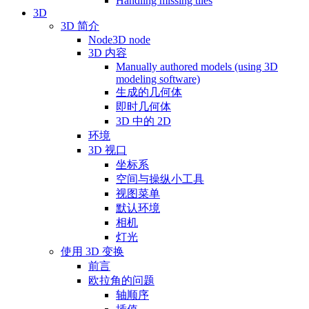
Handling missing tiles
3D
3D 简介
Node3D node
3D 内容
Manually authored models (using 3D
modeling software)
生成的几何体
即时几何体
3D 中的 2D
环境
3D 视口
坐标系
空间与操纵小工具
视图菜单
默认环境
相机
灯光
使用 3D 变换
前言
欧拉角的问题
轴顺序