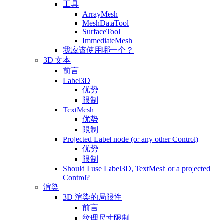
工具
ArrayMesh
MeshDataTool
SurfaceTool
ImmediateMesh
我应该使用哪一个？
3D 文本
前言
Label3D
优势
限制
TextMesh
优势
限制
Projected Label node (or any other Control)
优势
限制
Should I use Label3D, TextMesh or a projected
Control?
渲染
3D 渲染的局限性
前言
纹理尺寸限制