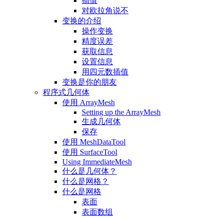
插值
对欧拉角说不
变换的介绍
操作变换
精度误差
获取信息
设置信息
用四元数插值
变换是你的朋友
程序式几何体
使用 ArrayMesh
Setting up the ArrayMesh
生成几何体
保存
使用 MeshDataTool
使用 SurfaceTool
Using ImmediateMesh
什么是几何体？
什么是网格？
什么是网格
表面
表面数组