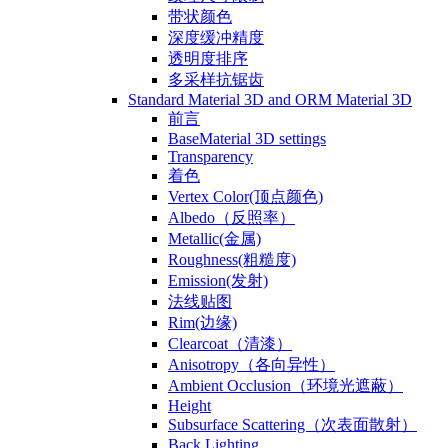
带状颜色
深度缓冲精度
透明度排序
多采样抗锯齿
Standard Material 3D and ORM Material 3D
前言
BaseMaterial 3D settings
Transparency
着色
Vertex Color(顶点颜色)
Albedo（反照率）
Metallic(金属)
Roughness(粗糙度)
Emission(发射)
法线贴图
Rim(边缘)
Clearcoat（清漆）
Anisotropy（各向异性）
Ambient Occlusion（环境光遮蔽）
Height
Subsurface Scattering（次表面散射）
Back Lighting