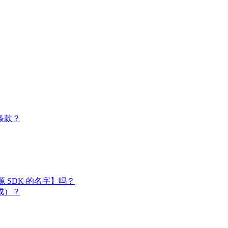
条款？
闭源 SDK 的名字】吗？
成）？