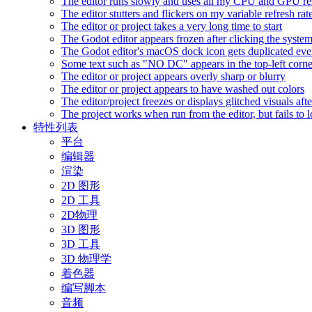
The editor runs slowly and uses all my CPU and GPU r
The editor stutters and flickers on my variable refresh r
The editor or project takes a very long time to start
The Godot editor appears frozen after clicking the syste
The Godot editor's macOS dock icon gets duplicated eve
Some text such as "NO DC" appears in the top-left corn
The editor or project appears overly sharp or blurry
The editor or project appears to have washed out colors
The editor/project freezes or displays glitched visuals a
The project works when run from the editor, but fails to
特性列表
平台
编辑器
渲染
2D 图形
2D 工具
2D物理
3D 图形
3D 工具
3D 物理学
着色器
编写脚本
音频