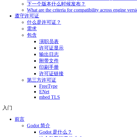
下一个版本什么时候发布？
What are the criteria for compatibility across engine vers
遵守许可证
什么是许可证？
需求
包含
演职员表
许可证显示
输出日志
附带文件
印刷手册
许可证链接
第三方许可证
FreeType
ENet
mbed TLS
入门
前言
Godot 简介
Godot 是什么？