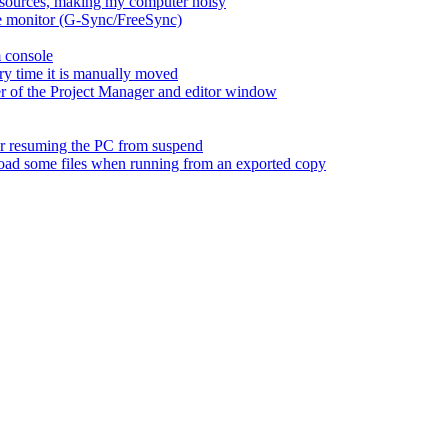
esources, making my computer noisy
ate monitor (G-Sync/FreeSync)
m console
ry time it is manually moved
er of the Project Manager and editor window
fter resuming the PC from suspend
 load some files when running from an exported copy