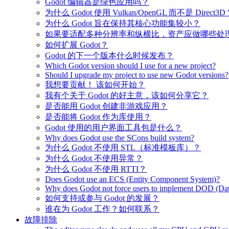
Godot 编辑器是绿色应用吗？
为什么 Godot 使用 Vulkan/OpenGL 而不是 Direct3D
为什么 Godot 旨在保持其核心功能集较小？
如果要适配多种分辨率和纵横比，资产应做哪些处
如何扩展 Godot？
Godot 的下一个版本什么时候发布？
Which Godot version should I use for a new project?
Should I upgrade my project to use new Godot versions?
我想要贡献！ 该如何开始？
我有个关于 Godot 的好主意，该如何分享它？
是否能用 Godot 创建非游戏应用？
是否能将 Godot 作为库使用？
Godot 使用的用户界面工具包是什么？
Why does Godot use the SCons build system?
为什么 Godot 不使用 STL（标准模板库）？
为什么 Godot 不使用异常？
为什么 Godot 不使用 RTTI？
Does Godot use an ECS (Entity Component System)?
Why does Godot not force users to implement DOD (Dat
如何支持或参与 Godot 的发展？
谁在为 Godot 工作？如何联系？
故障排除