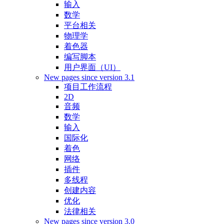
输入
数学
平台相关
物理学
着色器
编写脚本
用户界面（UI）
New pages since version 3.1
项目工作流程
2D
音频
数学
输入
国际化
着色
网络
插件
多线程
创建内容
优化
法律相关
New pages since version 3.0