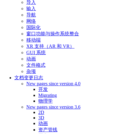
导入
输入
导航
网络
国际化
窗口功能与操作系统整合
移动端
XR 支持（AR 和 VR）
GUI 系统
动画
文件格式
杂项
文档变更日志
New pages since version 4.0
开发
Migrating
物理学
New pages since version 3.6
2D
3D
动画
资产管线