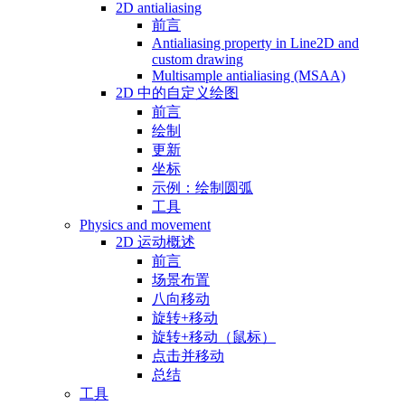
2D antialiasing
前言
Antialiasing property in Line2D and
custom drawing
Multisample antialiasing (MSAA)
2D 中的自定义绘图
前言
绘制
更新
坐标
示例：绘制圆弧
工具
Physics and movement
2D 运动概述
前言
场景布置
八向移动
旋转+移动
旋转+移动（鼠标）
点击并移动
总结
工具