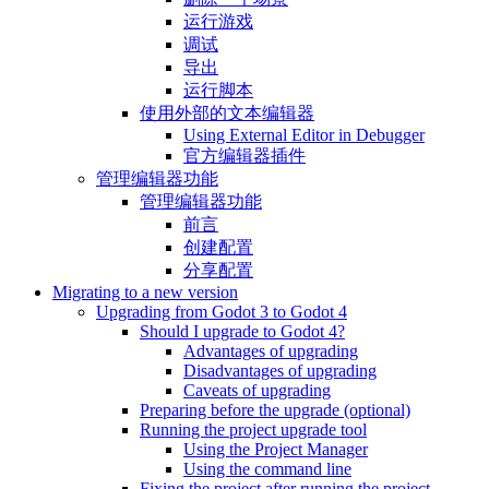
运行游戏
调试
导出
运行脚本
使用外部的文本编辑器
Using External Editor in Debugger
官方编辑器插件
管理编辑器功能
管理编辑器功能
前言
创建配置
分享配置
Migrating to a new version
Upgrading from Godot 3 to Godot 4
Should I upgrade to Godot 4?
Advantages of upgrading
Disadvantages of upgrading
Caveats of upgrading
Preparing before the upgrade (optional)
Running the project upgrade tool
Using the Project Manager
Using the command line
Fixing the project after running the project