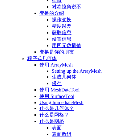
插值
对欧拉角说不
变换的介绍
操作变换
精度误差
获取信息
设置信息
用四元数插值
变换是你的朋友
程序式几何体
使用 ArrayMesh
Setting up the ArrayMesh
生成几何体
保存
使用 MeshDataTool
使用 SurfaceTool
Using ImmediateMesh
什么是几何体？
什么是网格？
什么是网格
表面
表面数组