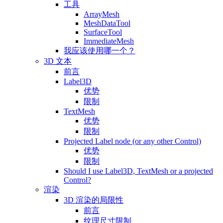
工具
ArrayMesh
MeshDataTool
SurfaceTool
ImmediateMesh
我应该使用哪一个？
3D 文本
前言
Label3D
优势
限制
TextMesh
优势
限制
Projected Label node (or any other Control)
优势
限制
Should I use Label3D, TextMesh or a projected
Control?
渲染
3D 渲染的局限性
前言
纹理尺寸限制