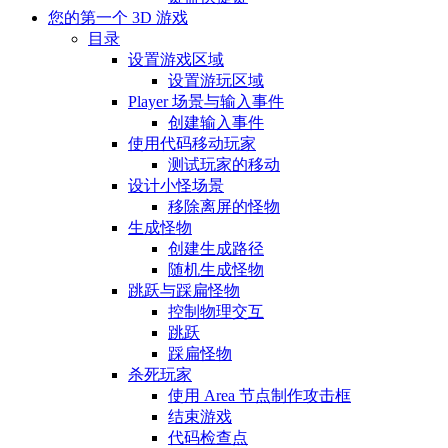
您的第一个 3D 游戏
目录
设置游戏区域
设置游玩区域
Player 场景与输入事件
创建输入事件
使用代码移动玩家
测试玩家的移动
设计小怪场景
移除离屏的怪物
生成怪物
创建生成路径
随机生成怪物
跳跃与踩扁怪物
控制物理交互
跳跃
踩扁怪物
杀死玩家
使用 Area 节点制作攻击框
结束游戏
代码检查点