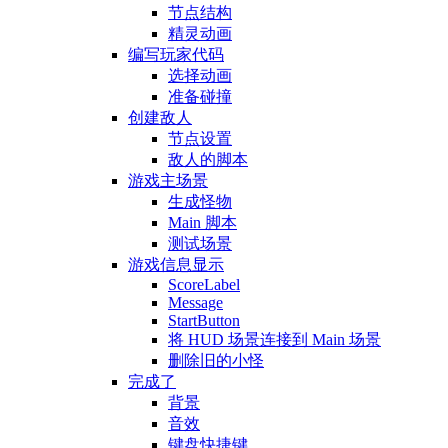
节点结构
精灵动画
编写玩家代码
选择动画
准备碰撞
创建敌人
节点设置
敌人的脚本
游戏主场景
生成怪物
Main 脚本
测试场景
游戏信息显示
ScoreLabel
Message
StartButton
将 HUD 场景连接到 Main 场景
删除旧的小怪
完成了
背景
音效
键盘快捷键