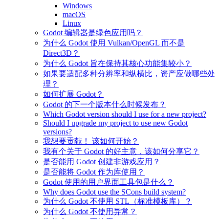
Windows
macOS
Linux
Godot 编辑器是绿色应用吗？
为什么 Godot 使用 Vulkan/OpenGL 而不是
Direct3D？
为什么 Godot 旨在保持其核心功能集较小？
如果要适配多种分辨率和纵横比，资产应做哪些处
理？
如何扩展 Godot？
Godot 的下一个版本什么时候发布？
Which Godot version should I use for a new project?
Should I upgrade my project to use new Godot
versions?
我想要贡献！ 该如何开始？
我有个关于 Godot 的好主意，该如何分享它？
是否能用 Godot 创建非游戏应用？
是否能将 Godot 作为库使用？
Godot 使用的用户界面工具包是什么？
Why does Godot use the SCons build system?
为什么 Godot 不使用 STL（标准模板库）？
为什么 Godot 不使用异常？