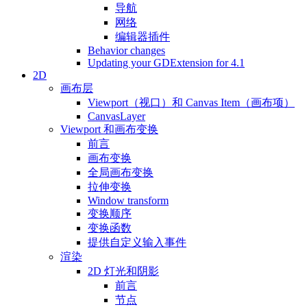
导航
网络
编辑器插件
Behavior changes
Updating your GDExtension for 4.1
2D
画布层
Viewport（视口）和 Canvas Item（画布项）
CanvasLayer
Viewport 和画布变换
前言
画布变换
全局画布变换
拉伸变换
Window transform
变换顺序
变换函数
提供自定义输入事件
渲染
2D 灯光和阴影
前言
节点