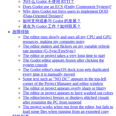
为什么 Godot 不使用 RTTI？
Does Godot use an ECS (Entity Component System)?
Why does Godot not force users to implement DOD
(Data-Oriented Design)?
如何支持或参与 Godot 的发展？
谁在为 Godot 工作？如何联系？
故障排除
The editor runs slowly and uses all my CPU and GPU
resources, making my computer noisy
The editor stutters and flickers on my variable refresh
rate monitor (G-Sync/FreeSync)
The editor or project takes a very long time to start
The Godot editor appears frozen after clicking the
system console
The Godot editor's macOS dock icon gets duplicated
every time it is manually moved
Some text such as "NO DC" appears in the top-left
corner of the Project Manager and editor window
The editor or project appears overly sharp or blurry
The editor or project appears to have washed out colors
The editor/project freezes or displays glitched visuals
after resuming the PC from suspend
The project works when run from the editor, but fails to
load some files when running from an exported copy