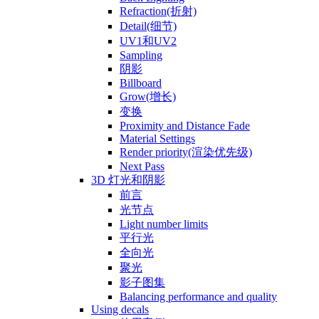
Refraction(折射)
Detail(细节)
UV1和UV2
Sampling
阴影
Billboard
Grow(增长)
变换
Proximity and Distance Fade
Material Settings
Render priority(渲染优先级)
Next Pass
3D 灯光和阴影
前言
光节点
Light number limits
平行光
全向光
聚光
影子图集
Balancing performance and quality
Using decals