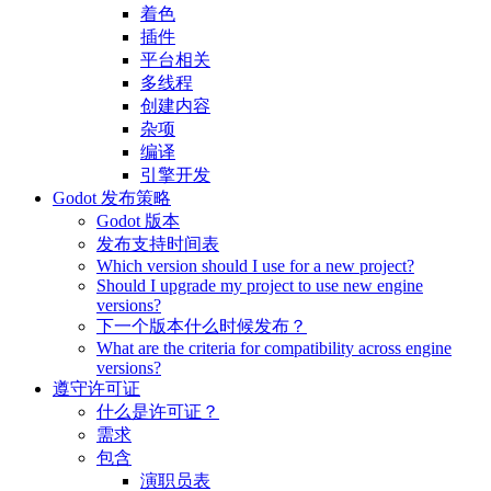
着色
插件
平台相关
多线程
创建内容
杂项
编译
引擎开发
Godot 发布策略
Godot 版本
发布支持时间表
Which version should I use for a new project?
Should I upgrade my project to use new engine
versions?
下一个版本什么时候发布？
What are the criteria for compatibility across engine
versions?
遵守许可证
什么是许可证？
需求
包含
演职员表