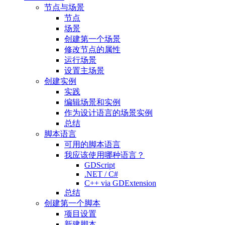
节点与场景
节点
场景
创建第一个场景
修改节点的属性
运行场景
设置主场景
创建实例
实践
编辑场景和实例
作为设计语言的场景实例
总结
脚本语言
可用的脚本语言
我应该使用哪种语言？
GDScript
.NET / C#
C++ via GDExtension
总结
创建第一个脚本
项目设置
新建脚本