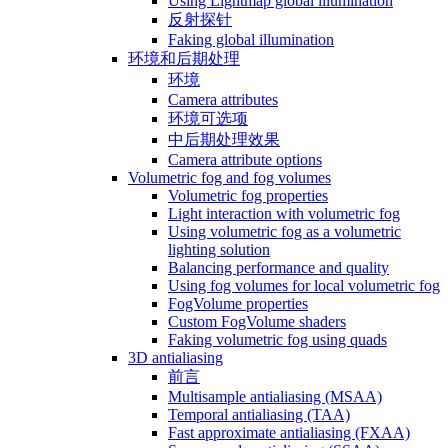
Using Lightmap global illumination
反射探针
Faking global illumination
环境和后期处理
环境
Camera attributes
环境可选项
中后期处理效果
Camera attribute options
Volumetric fog and fog volumes
Volumetric fog properties
Light interaction with volumetric fog
Using volumetric fog as a volumetric
lighting solution
Balancing performance and quality
Using fog volumes for local volumetric fog
FogVolume properties
Custom FogVolume shaders
Faking volumetric fog using quads
3D antialiasing
前言
Multisample antialiasing (MSAA)
Temporal antialiasing (TAA)
Fast approximate antialiasing (FXAA)