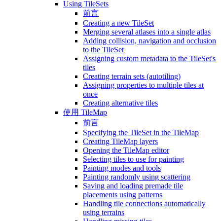
Using TileSets
前言
Creating a new TileSet
Merging several atlases into a single atlas
Adding collision, navigation and occlusion
to the TileSet
Assigning custom metadata to the TileSet's
tiles
Creating terrain sets (autotiling)
Assigning properties to multiple tiles at
once
Creating alternative tiles
使用 TileMap
前言
Specifying the TileSet in the TileMap
Creating TileMap layers
Opening the TileMap editor
Selecting tiles to use for painting
Painting modes and tools
Painting randomly using scattering
Saving and loading premade tile
placements using patterns
Handling tile connections automatically
using terrains