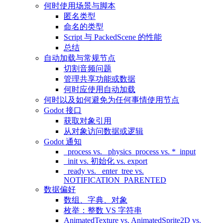
何时使用场景与脚本
匿名类型
命名的类型
Script 与 PackedScene 的性能
总结
自动加载与常规节点
切割音频问题
管理共享功能或数据
何时应使用自动加载
何时以及如何避免为任何事情使用节点
Godot 接口
获取对象引用
从对象访问数据或逻辑
Godot 通知
_process vs. _physics_process vs. *_input
_init vs. 初始化 vs. export
_ready vs. _enter_tree vs.
NOTIFICATION_PARENTED
数据偏好
数组、字典、对象
枚举：整数 VS 字符串
AnimatedTexture vs. AnimatedSprite2D vs.