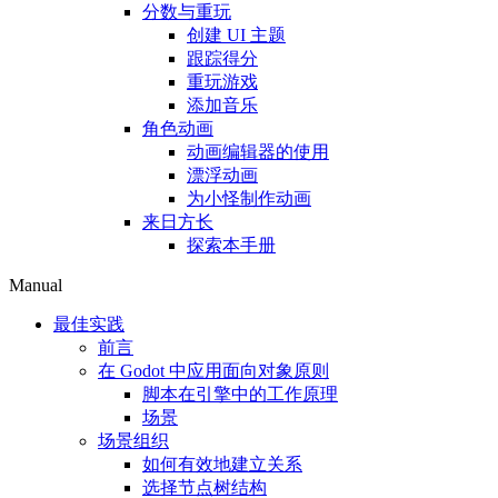
分数与重玩
创建 UI 主题
跟踪得分
重玩游戏
添加音乐
角色动画
动画编辑器的使用
漂浮动画
为小怪制作动画
来日方长
探索本手册
Manual
最佳实践
前言
在 Godot 中应用面向对象原则
脚本在引擎中的工作原理
场景
场景组织
如何有效地建立关系
选择节点树结构