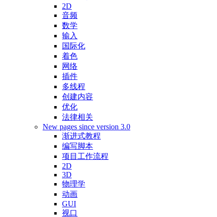
2D
音频
数学
输入
国际化
着色
网络
插件
多线程
创建内容
优化
法律相关
New pages since version 3.0
渐进式教程
编写脚本
项目工作流程
2D
3D
物理学
动画
GUI
视口