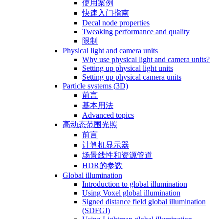
使用案例
快速入门指南
Decal node properties
Tweaking performance and quality
限制
Physical light and camera units
Why use physical light and camera units?
Setting up physical light units
Setting up physical camera units
Particle systems (3D)
前言
基本用法
Advanced topics
高动态范围光照
前言
计算机显示器
场景线性和资源管道
HDR的参数
Global illumination
Introduction to global illumination
Using Voxel global illumination
Signed distance field global illumination
(SDFGI)