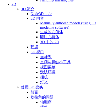
Handling missing tiles
3D
3D 简介
Node3D node
3D 内容
Manually authored models (using 3D
modeling software)
生成的几何体
即时几何体
3D 中的 2D
环境
3D 视口
坐标系
空间与操纵小工具
视图菜单
默认环境
相机
灯光
使用 3D 变换
前言
欧拉角的问题
轴顺序