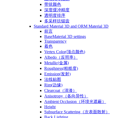
带状颜色
深度缓冲精度
透明度排序
多采样抗锯齿
Standard Material 3D and ORM Material 3D
前言
BaseMaterial 3D settings
Transparency
着色
Vertex Color(顶点颜色)
Albedo（反照率）
Metallic(金属)
Roughness(粗糙度)
Emission(发射)
法线贴图
Rim(边缘)
Clearcoat（清漆）
Anisotropy（各向异性）
Ambient Occlusion（环境光遮蔽）
Height
Subsurface Scattering（次表面散射）
Back Lighting