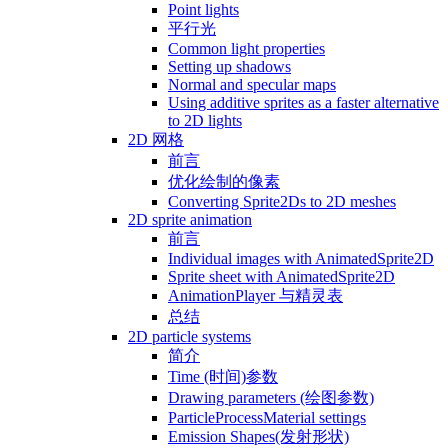
Point lights
平行光
Common light properties
Setting up shadows
Normal and specular maps
Using additive sprites as a faster alternative
to 2D lights
2D 网格
前言
优化绘制的像素
Converting Sprite2Ds to 2D meshes
2D sprite animation
前言
Individual images with AnimatedSprite2D
Sprite sheet with AnimatedSprite2D
AnimationPlayer 与精灵表
总结
2D particle systems
简介
Time (时间)参数
Drawing parameters (绘图参数)
ParticleProcessMaterial settings
Emission Shapes(发射形状)