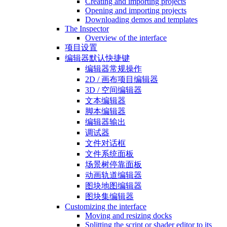
Creating and importing projects
Opening and importing projects
Downloading demos and templates
The Inspector
Overview of the interface
项目设置
编辑器默认快捷键
编辑器常规操作
2D / 画布项目编辑器
3D / 空间编辑器
文本编辑器
脚本编辑器
编辑器输出
调试器
文件对话框
文件系统面板
场景树停靠面板
动画轨道编辑器
图块地图编辑器
图块集编辑器
Customizing the interface
Moving and resizing docks
Splitting the script or shader editor to its