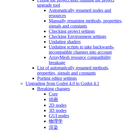
upgrade tool
Automatically renamed nodes and
resources
Manually renaming methods, properties,
signals and constants
Checking project settings
Checking Environment settings
Updating shaders
Updating scripts to take backwards-
incompatible changes into account
ArrayMesh resource compatibility
breakage
List of automatically renamed methods,
properties, signals and constants
Porting editor settings
Upgrading from Godot 4.0 to Godot 4.1
Breaking changes
Core
动画
2D nodes
3D nodes
GUI nodes
物理学
渲染