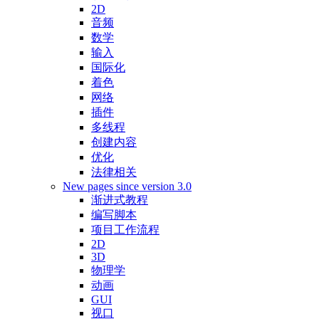
2D
音频
数学
输入
国际化
着色
网络
插件
多线程
创建内容
优化
法律相关
New pages since version 3.0
渐进式教程
编写脚本
项目工作流程
2D
3D
物理学
动画
GUI
视口