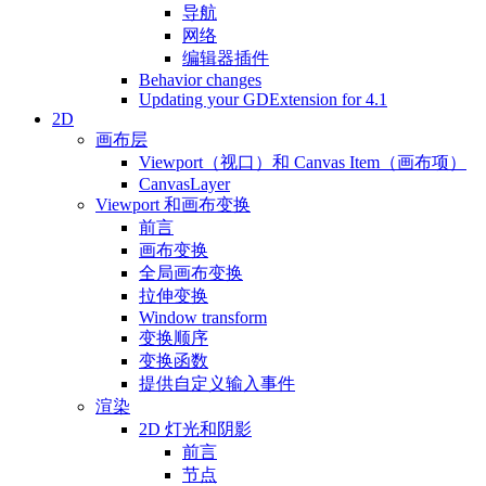
导航
网络
编辑器插件
Behavior changes
Updating your GDExtension for 4.1
2D
画布层
Viewport（视口）和 Canvas Item（画布项）
CanvasLayer
Viewport 和画布变换
前言
画布变换
全局画布变换
拉伸变换
Window transform
变换顺序
变换函数
提供自定义输入事件
渲染
2D 灯光和阴影
前言
节点