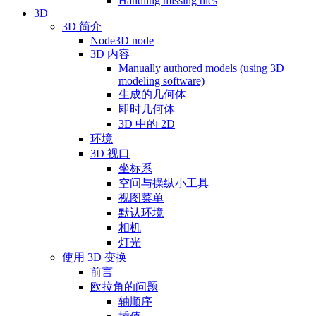
Handling missing tiles
3D
3D 简介
Node3D node
3D 内容
Manually authored models (using 3D
modeling software)
生成的几何体
即时几何体
3D 中的 2D
环境
3D 视口
坐标系
空间与操纵小工具
视图菜单
默认环境
相机
灯光
使用 3D 变换
前言
欧拉角的问题
轴顺序