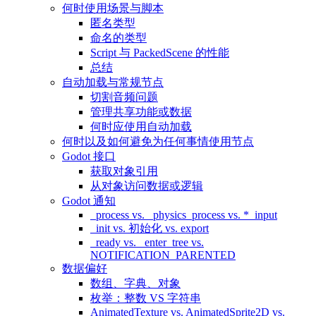
何时使用场景与脚本
匿名类型
命名的类型
Script 与 PackedScene 的性能
总结
自动加载与常规节点
切割音频问题
管理共享功能或数据
何时应使用自动加载
何时以及如何避免为任何事情使用节点
Godot 接口
获取对象引用
从对象访问数据或逻辑
Godot 通知
_process vs. _physics_process vs. *_input
_init vs. 初始化 vs. export
_ready vs. _enter_tree vs.
NOTIFICATION_PARENTED
数据偏好
数组、字典、对象
枚举：整数 VS 字符串
AnimatedTexture vs. AnimatedSprite2D vs.