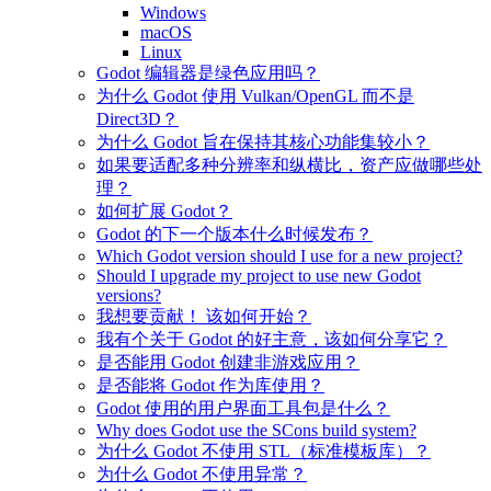
Windows
macOS
Linux
Godot 编辑器是绿色应用吗？
为什么 Godot 使用 Vulkan/OpenGL 而不是
Direct3D？
为什么 Godot 旨在保持其核心功能集较小？
如果要适配多种分辨率和纵横比，资产应做哪些处
理？
如何扩展 Godot？
Godot 的下一个版本什么时候发布？
Which Godot version should I use for a new project?
Should I upgrade my project to use new Godot
versions?
我想要贡献！ 该如何开始？
我有个关于 Godot 的好主意，该如何分享它？
是否能用 Godot 创建非游戏应用？
是否能将 Godot 作为库使用？
Godot 使用的用户界面工具包是什么？
Why does Godot use the SCons build system?
为什么 Godot 不使用 STL（标准模板库）？
为什么 Godot 不使用异常？