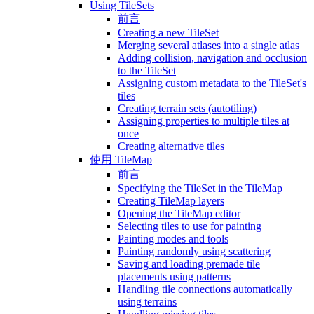
Using TileSets
前言
Creating a new TileSet
Merging several atlases into a single atlas
Adding collision, navigation and occlusion
to the TileSet
Assigning custom metadata to the TileSet's
tiles
Creating terrain sets (autotiling)
Assigning properties to multiple tiles at
once
Creating alternative tiles
使用 TileMap
前言
Specifying the TileSet in the TileMap
Creating TileMap layers
Opening the TileMap editor
Selecting tiles to use for painting
Painting modes and tools
Painting randomly using scattering
Saving and loading premade tile
placements using patterns
Handling tile connections automatically
using terrains