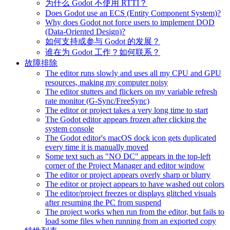
为什么 Godot 不使用 RTTI？
Does Godot use an ECS (Entity Component System)?
Why does Godot not force users to implement DOD
(Data-Oriented Design)?
如何支持或参与 Godot 的发展？
谁在为 Godot 工作？如何联系？
故障排除
The editor runs slowly and uses all my CPU and GPU
resources, making my computer noisy
The editor stutters and flickers on my variable refresh
rate monitor (G-Sync/FreeSync)
The editor or project takes a very long time to start
The Godot editor appears frozen after clicking the
system console
The Godot editor's macOS dock icon gets duplicated
every time it is manually moved
Some text such as "NO DC" appears in the top-left
corner of the Project Manager and editor window
The editor or project appears overly sharp or blurry
The editor or project appears to have washed out colors
The editor/project freezes or displays glitched visuals
after resuming the PC from suspend
The project works when run from the editor, but fails to
load some files when running from an exported copy