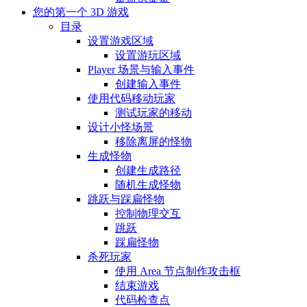
您的第一个 3D 游戏
目录
设置游戏区域
设置游玩区域
Player 场景与输入事件
创建输入事件
使用代码移动玩家
测试玩家的移动
设计小怪场景
移除离屏的怪物
生成怪物
创建生成路径
随机生成怪物
跳跃与踩扁怪物
控制物理交互
跳跃
踩扁怪物
杀死玩家
使用 Area 节点制作攻击框
结束游戏
代码检查点