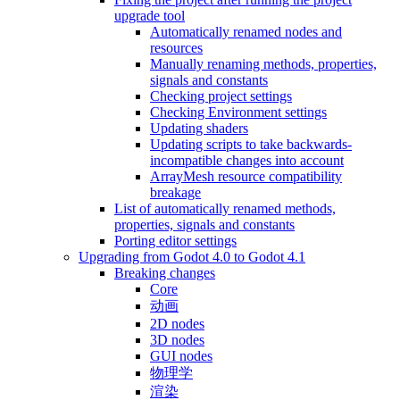
upgrade tool
Automatically renamed nodes and
resources
Manually renaming methods, properties,
signals and constants
Checking project settings
Checking Environment settings
Updating shaders
Updating scripts to take backwards-
incompatible changes into account
ArrayMesh resource compatibility
breakage
List of automatically renamed methods,
properties, signals and constants
Porting editor settings
Upgrading from Godot 4.0 to Godot 4.1
Breaking changes
Core
动画
2D nodes
3D nodes
GUI nodes
物理学
渲染