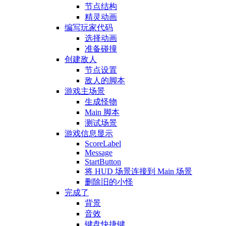
节点结构
精灵动画
编写玩家代码
选择动画
准备碰撞
创建敌人
节点设置
敌人的脚本
游戏主场景
生成怪物
Main 脚本
测试场景
游戏信息显示
ScoreLabel
Message
StartButton
将 HUD 场景连接到 Main 场景
删除旧的小怪
完成了
背景
音效
键盘快捷键