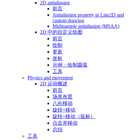
2D antialiasing
前言
Antialiasing property in Line2D and
custom drawing
Multisample antialiasing (MSAA)
2D 中的自定义绘图
前言
绘制
更新
坐标
示例：绘制圆弧
工具
Physics and movement
2D 运动概述
前言
场景布置
八向移动
旋转+移动
旋转+移动（鼠标）
点击并移动
总结
工具