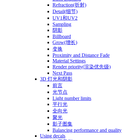
Refraction(折射)
Detail(细节)
UV1和UV2
Sampling
阴影
Billboard
Grow(增长)
变换
Proximity and Distance Fade
Material Settings
Render priority(渲染优先级)
Next Pass
3D 灯光和阴影
前言
光节点
Light number limits
平行光
全向光
聚光
影子图集
Balancing performance and quality
Using decals