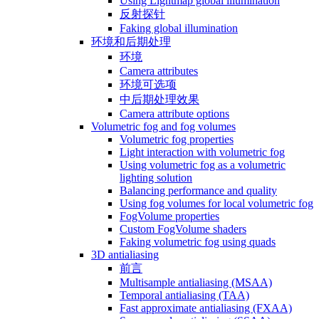
Using Lightmap global illumination
反射探针
Faking global illumination
环境和后期处理
环境
Camera attributes
环境可选项
中后期处理效果
Camera attribute options
Volumetric fog and fog volumes
Volumetric fog properties
Light interaction with volumetric fog
Using volumetric fog as a volumetric
lighting solution
Balancing performance and quality
Using fog volumes for local volumetric fog
FogVolume properties
Custom FogVolume shaders
Faking volumetric fog using quads
3D antialiasing
前言
Multisample antialiasing (MSAA)
Temporal antialiasing (TAA)
Fast approximate antialiasing (FXAA)