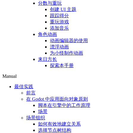
分数与重玩
创建 UI 主题
跟踪得分
重玩游戏
添加音乐
角色动画
动画编辑器的使用
漂浮动画
为小怪制作动画
来日方长
探索本手册
Manual
最佳实践
前言
在 Godot 中应用面向对象原则
脚本在引擎中的工作原理
场景
场景组织
如何有效地建立关系
选择节点树结构