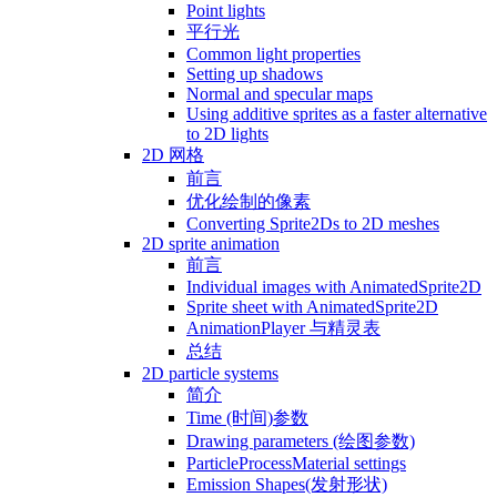
Point lights
平行光
Common light properties
Setting up shadows
Normal and specular maps
Using additive sprites as a faster alternative
to 2D lights
2D 网格
前言
优化绘制的像素
Converting Sprite2Ds to 2D meshes
2D sprite animation
前言
Individual images with AnimatedSprite2D
Sprite sheet with AnimatedSprite2D
AnimationPlayer 与精灵表
总结
2D particle systems
简介
Time (时间)参数
Drawing parameters (绘图参数)
ParticleProcessMaterial settings
Emission Shapes(发射形状)