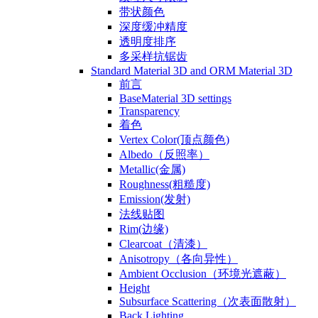
带状颜色
深度缓冲精度
透明度排序
多采样抗锯齿
Standard Material 3D and ORM Material 3D
前言
BaseMaterial 3D settings
Transparency
着色
Vertex Color(顶点颜色)
Albedo（反照率）
Metallic(金属)
Roughness(粗糙度)
Emission(发射)
法线贴图
Rim(边缘)
Clearcoat（清漆）
Anisotropy（各向异性）
Ambient Occlusion（环境光遮蔽）
Height
Subsurface Scattering（次表面散射）
Back Lighting