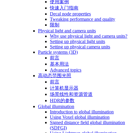
使用案例
快速入门指南
Decal node properties
Tweaking performance and quality
限制
Physical light and camera units
Why use physical light and camera units?
Setting up physical light units
Setting up physical camera units
Particle systems (3D)
前言
基本用法
Advanced topics
高动态范围光照
前言
计算机显示器
场景线性和资源管道
HDR的参数
Global illumination
Introduction to global illumination
Using Voxel global illumination
Signed distance field global illumination
(SDFGI)