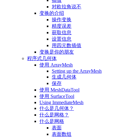
插值
对欧拉角说不
变换的介绍
操作变换
精度误差
获取信息
设置信息
用四元数插值
变换是你的朋友
程序式几何体
使用 ArrayMesh
Setting up the ArrayMesh
生成几何体
保存
使用 MeshDataTool
使用 SurfaceTool
Using ImmediateMesh
什么是几何体？
什么是网格？
什么是网格
表面
表面数组