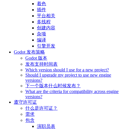
着色
插件
平台相关
多线程
创建内容
杂项
编译
引擎开发
Godot 发布策略
Godot 版本
发布支持时间表
Which version should I use for a new project?
Should I upgrade my project to use new engine
versions?
下一个版本什么时候发布？
What are the criteria for compatibility across engine
versions?
遵守许可证
什么是许可证？
需求
包含
演职员表