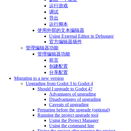
运行游戏
调试
导出
运行脚本
使用外部的文本编辑器
Using External Editor in Debugger
官方编辑器插件
管理编辑器功能
管理编辑器功能
前言
创建配置
分享配置
Migrating to a new version
Upgrading from Godot 3 to Godot 4
Should I upgrade to Godot 4?
Advantages of upgrading
Disadvantages of upgrading
Caveats of upgrading
Preparing before the upgrade (optional)
Running the project upgrade tool
Using the Project Manager
Using the command line
Fixing the project after running the project