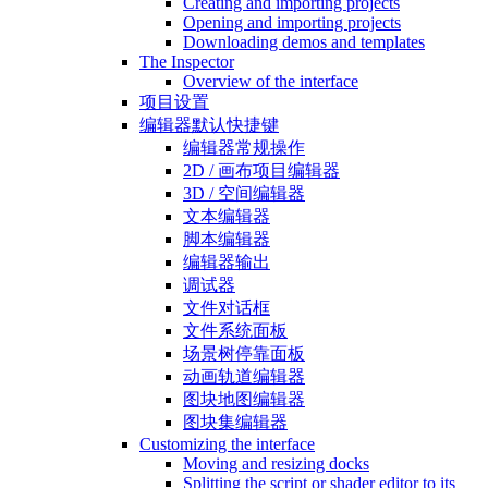
Creating and importing projects
Opening and importing projects
Downloading demos and templates
The Inspector
Overview of the interface
项目设置
编辑器默认快捷键
编辑器常规操作
2D / 画布项目编辑器
3D / 空间编辑器
文本编辑器
脚本编辑器
编辑器输出
调试器
文件对话框
文件系统面板
场景树停靠面板
动画轨道编辑器
图块地图编辑器
图块集编辑器
Customizing the interface
Moving and resizing docks
Splitting the script or shader editor to its