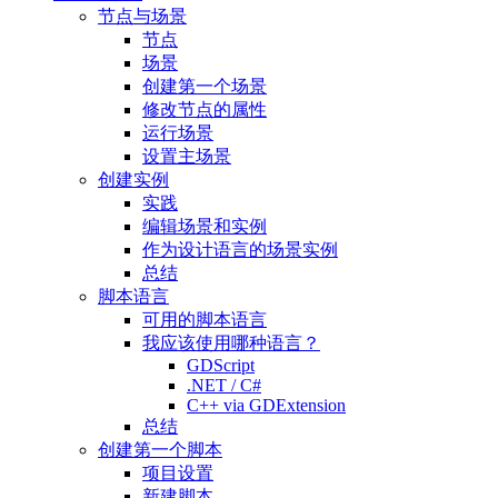
节点与场景
节点
场景
创建第一个场景
修改节点的属性
运行场景
设置主场景
创建实例
实践
编辑场景和实例
作为设计语言的场景实例
总结
脚本语言
可用的脚本语言
我应该使用哪种语言？
GDScript
.NET / C#
C++ via GDExtension
总结
创建第一个脚本
项目设置
新建脚本