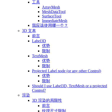
工具
ArrayMesh
MeshDataTool
SurfaceTool
ImmediateMesh
我应该使用哪一个？
3D 文本
前言
Label3D
优势
限制
TextMesh
优势
限制
Projected Label node (or any other Control)
优势
限制
Should I use Label3D, TextMesh or a projected
Control?
渲染
3D 渲染的局限性
前言
纹理尺寸限制