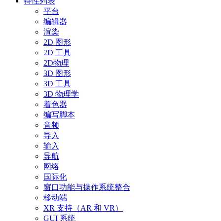
特性列表
平台
编辑器
渲染
2D 图形
2D 工具
2D物理
3D 图形
3D 工具
3D 物理学
着色器
编写脚本
音频
导入
输入
导航
网络
国际化
窗口功能与操作系统整合
移动端
XR 支持（AR 和 VR）
GUI 系统