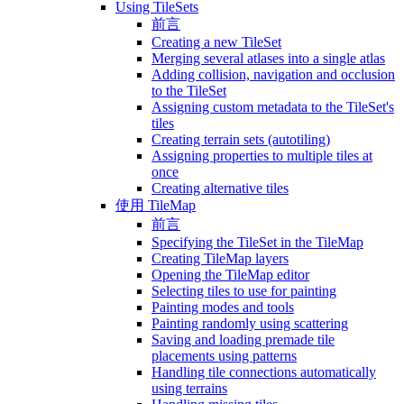
Using TileSets
前言
Creating a new TileSet
Merging several atlases into a single atlas
Adding collision, navigation and occlusion
to the TileSet
Assigning custom metadata to the TileSet's
tiles
Creating terrain sets (autotiling)
Assigning properties to multiple tiles at
once
Creating alternative tiles
使用 TileMap
前言
Specifying the TileSet in the TileMap
Creating TileMap layers
Opening the TileMap editor
Selecting tiles to use for painting
Painting modes and tools
Painting randomly using scattering
Saving and loading premade tile
placements using patterns
Handling tile connections automatically
using terrains