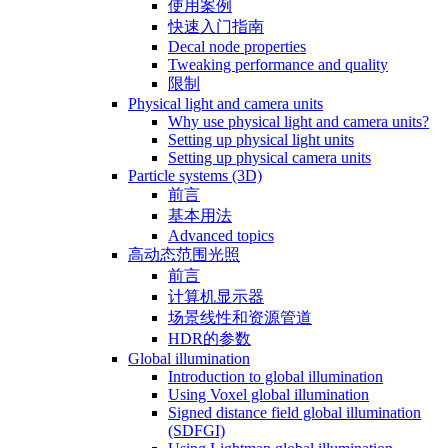
使用案例
快速入门指南
Decal node properties
Tweaking performance and quality
限制
Physical light and camera units
Why use physical light and camera units?
Setting up physical light units
Setting up physical camera units
Particle systems (3D)
前言
基本用法
Advanced topics
高动态范围光照
前言
计算机显示器
场景线性和资源管道
HDR的参数
Global illumination
Introduction to global illumination
Using Voxel global illumination
Signed distance field global illumination
(SDFGI)