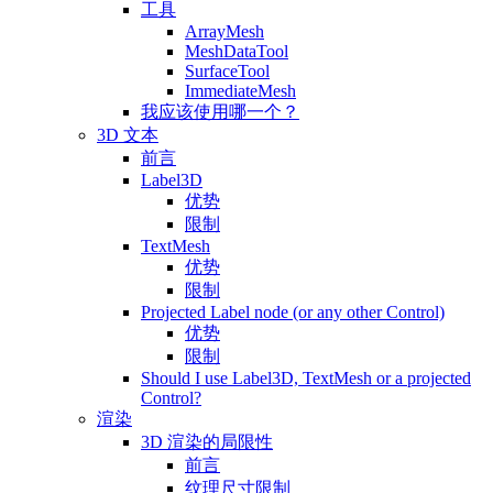
工具
ArrayMesh
MeshDataTool
SurfaceTool
ImmediateMesh
我应该使用哪一个？
3D 文本
前言
Label3D
优势
限制
TextMesh
优势
限制
Projected Label node (or any other Control)
优势
限制
Should I use Label3D, TextMesh or a projected
Control?
渲染
3D 渲染的局限性
前言
纹理尺寸限制