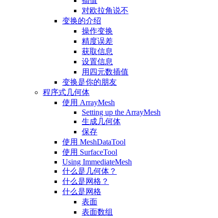
插值
对欧拉角说不
变换的介绍
操作变换
精度误差
获取信息
设置信息
用四元数插值
变换是你的朋友
程序式几何体
使用 ArrayMesh
Setting up the ArrayMesh
生成几何体
保存
使用 MeshDataTool
使用 SurfaceTool
Using ImmediateMesh
什么是几何体？
什么是网格？
什么是网格
表面
表面数组