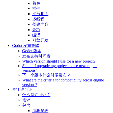
着色
插件
平台相关
多线程
创建内容
杂项
编译
引擎开发
Godot 发布策略
Godot 版本
发布支持时间表
Which version should I use for a new project?
Should I upgrade my project to use new engine
versions?
下一个版本什么时候发布？
What are the criteria for compatibility across engine
versions?
遵守许可证
什么是许可证？
需求
包含
演职员表