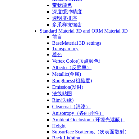
带状颜色
深度缓冲精度
透明度排序
多采样抗锯齿
Standard Material 3D and ORM Material 3D
前言
BaseMaterial 3D settings
Transparency
着色
Vertex Color(顶点颜色)
Albedo（反照率）
Metallic(金属)
Roughness(粗糙度)
Emission(发射)
法线贴图
Rim(边缘)
Clearcoat（清漆）
Anisotropy（各向异性）
Ambient Occlusion（环境光遮蔽）
Height
Subsurface Scattering（次表面散射）
Back Lighting