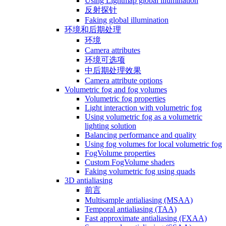
Using Lightmap global illumination
反射探针
Faking global illumination
环境和后期处理
环境
Camera attributes
环境可选项
中后期处理效果
Camera attribute options
Volumetric fog and fog volumes
Volumetric fog properties
Light interaction with volumetric fog
Using volumetric fog as a volumetric
lighting solution
Balancing performance and quality
Using fog volumes for local volumetric fog
FogVolume properties
Custom FogVolume shaders
Faking volumetric fog using quads
3D antialiasing
前言
Multisample antialiasing (MSAA)
Temporal antialiasing (TAA)
Fast approximate antialiasing (FXAA)