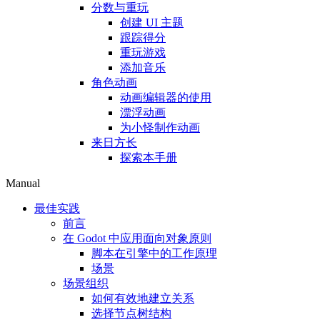
分数与重玩
创建 UI 主题
跟踪得分
重玩游戏
添加音乐
角色动画
动画编辑器的使用
漂浮动画
为小怪制作动画
来日方长
探索本手册
Manual
最佳实践
前言
在 Godot 中应用面向对象原则
脚本在引擎中的工作原理
场景
场景组织
如何有效地建立关系
选择节点树结构