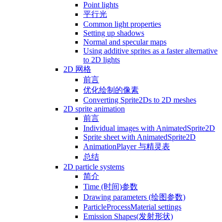
Point lights
平行光
Common light properties
Setting up shadows
Normal and specular maps
Using additive sprites as a faster alternative
to 2D lights
2D 网格
前言
优化绘制的像素
Converting Sprite2Ds to 2D meshes
2D sprite animation
前言
Individual images with AnimatedSprite2D
Sprite sheet with AnimatedSprite2D
AnimationPlayer 与精灵表
总结
2D particle systems
简介
Time (时间)参数
Drawing parameters (绘图参数)
ParticleProcessMaterial settings
Emission Shapes(发射形状)