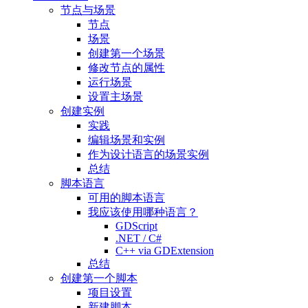
节点与场景
节点
场景
创建第一个场景
修改节点的属性
运行场景
设置主场景
创建实例
实践
编辑场景和实例
作为设计语言的场景实例
总结
脚本语言
可用的脚本语言
我应该使用哪种语言？
GDScript
.NET / C#
C++ via GDExtension
总结
创建第一个脚本
项目设置
新建脚本