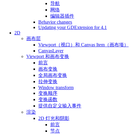
导航
网络
编辑器插件
Behavior changes
Updating your GDExtension for 4.1
2D
画布层
Viewport（视口）和 Canvas Item（画布项）
CanvasLayer
Viewport 和画布变换
前言
画布变换
全局画布变换
拉伸变换
Window transform
变换顺序
变换函数
提供自定义输入事件
渲染
2D 灯光和阴影
前言
节点