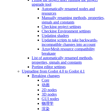
upgrade tool
Automatically renamed nodes and
resources
Manually renaming methods, properties,
signals and constants
Checking project settings
Checking Environment settings
Updating shaders
Updating scripts to take backwards-
incompatible changes into account
ArrayMesh resource compatibility
breakage
List of automatically renamed methods,
properties, signals and constants
Porting editor settings
Upgrading from Godot 4.0 to Godot 4.1
Breaking changes
Core
动画
2D nodes
3D nodes
GUI nodes
物理学
渲染