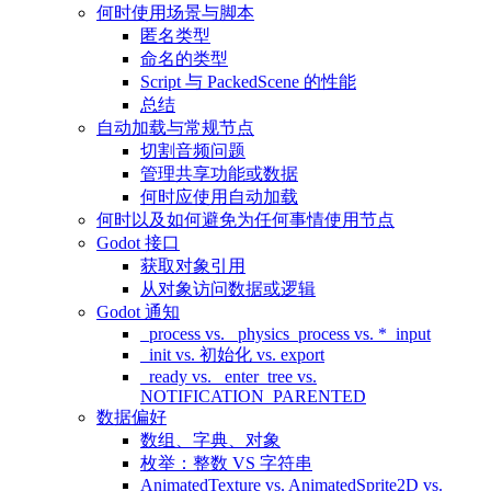
何时使用场景与脚本
匿名类型
命名的类型
Script 与 PackedScene 的性能
总结
自动加载与常规节点
切割音频问题
管理共享功能或数据
何时应使用自动加载
何时以及如何避免为任何事情使用节点
Godot 接口
获取对象引用
从对象访问数据或逻辑
Godot 通知
_process vs. _physics_process vs. *_input
_init vs. 初始化 vs. export
_ready vs. _enter_tree vs.
NOTIFICATION_PARENTED
数据偏好
数组、字典、对象
枚举：整数 VS 字符串
AnimatedTexture vs. AnimatedSprite2D vs.