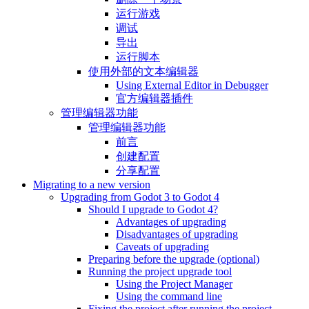
运行游戏
调试
导出
运行脚本
使用外部的文本编辑器
Using External Editor in Debugger
官方编辑器插件
管理编辑器功能
管理编辑器功能
前言
创建配置
分享配置
Migrating to a new version
Upgrading from Godot 3 to Godot 4
Should I upgrade to Godot 4?
Advantages of upgrading
Disadvantages of upgrading
Caveats of upgrading
Preparing before the upgrade (optional)
Running the project upgrade tool
Using the Project Manager
Using the command line
Fixing the project after running the project