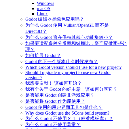
Windows
macOS
Linux
Godot 编辑器是绿色应用吗？
为什么 Godot 使用 Vulkan/OpenGL 而不是
Direct3D？
为什么 Godot 旨在保持其核心功能集较小？
如果要适配多种分辨率和纵横比，资产应做哪些处
理？
如何扩展 Godot？
Godot 的下一个版本什么时候发布？
Which Godot version should I use for a new project?
Should I upgrade my project to use new Godot
versions?
我想要贡献！ 该如何开始？
我有个关于 Godot 的好主意，该如何分享它？
是否能用 Godot 创建非游戏应用？
是否能将 Godot 作为库使用？
Godot 使用的用户界面工具包是什么？
Why does Godot use the SCons build system?
为什么 Godot 不使用 STL（标准模板库）？
为什么 Godot 不使用异常？