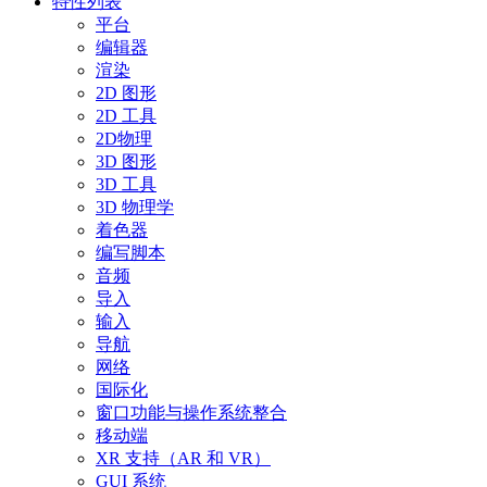
特性列表
平台
编辑器
渲染
2D 图形
2D 工具
2D物理
3D 图形
3D 工具
3D 物理学
着色器
编写脚本
音频
导入
输入
导航
网络
国际化
窗口功能与操作系统整合
移动端
XR 支持（AR 和 VR）
GUI 系统