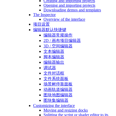
Creating and importing projects
Opening and importing projects
Downloading demos and templates
The Inspector
Overview of the interface
项目设置
编辑器默认快捷键
编辑器常规操作
2D / 画布项目编辑器
3D / 空间编辑器
文本编辑器
脚本编辑器
编辑器输出
调试器
文件对话框
文件系统面板
场景树停靠面板
动画轨道编辑器
图块地图编辑器
图块集编辑器
Customizing the interface
Moving and resizing docks
Splitting the script or shader editor to its