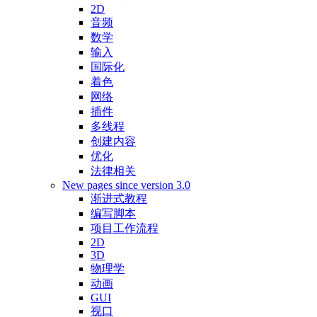
2D
音频
数学
输入
国际化
着色
网络
插件
多线程
创建内容
优化
法律相关
New pages since version 3.0
渐进式教程
编写脚本
项目工作流程
2D
3D
物理学
动画
GUI
视口