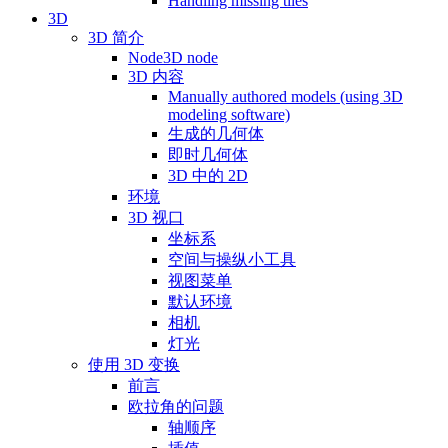
Handling missing tiles
3D
3D 简介
Node3D node
3D 内容
Manually authored models (using 3D
modeling software)
生成的几何体
即时几何体
3D 中的 2D
环境
3D 视口
坐标系
空间与操纵小工具
视图菜单
默认环境
相机
灯光
使用 3D 变换
前言
欧拉角的问题
轴顺序