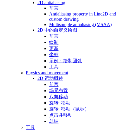
2D antialiasing
前言
Antialiasing property in Line2D and
custom drawing
Multisample antialiasing (MSAA)
2D 中的自定义绘图
前言
绘制
更新
坐标
示例：绘制圆弧
工具
Physics and movement
2D 运动概述
前言
场景布置
八向移动
旋转+移动
旋转+移动（鼠标）
点击并移动
总结
工具