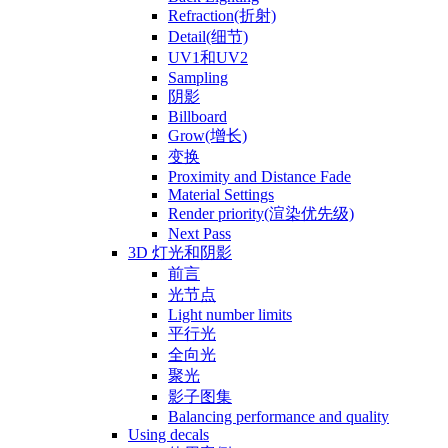
Refraction(折射)
Detail(细节)
UV1和UV2
Sampling
阴影
Billboard
Grow(增长)
变换
Proximity and Distance Fade
Material Settings
Render priority(渲染优先级)
Next Pass
3D 灯光和阴影
前言
光节点
Light number limits
平行光
全向光
聚光
影子图集
Balancing performance and quality
Using decals