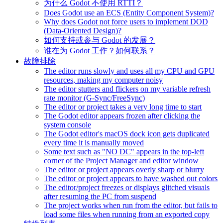
为什么 Godot 不使用 RTTI？
Does Godot use an ECS (Entity Component System)?
Why does Godot not force users to implement DOD
(Data-Oriented Design)?
如何支持或参与 Godot 的发展？
谁在为 Godot 工作？如何联系？
故障排除
The editor runs slowly and uses all my CPU and GPU
resources, making my computer noisy
The editor stutters and flickers on my variable refresh
rate monitor (G-Sync/FreeSync)
The editor or project takes a very long time to start
The Godot editor appears frozen after clicking the
system console
The Godot editor's macOS dock icon gets duplicated
every time it is manually moved
Some text such as "NO DC" appears in the top-left
corner of the Project Manager and editor window
The editor or project appears overly sharp or blurry
The editor or project appears to have washed out colors
The editor/project freezes or displays glitched visuals
after resuming the PC from suspend
The project works when run from the editor, but fails to
load some files when running from an exported copy