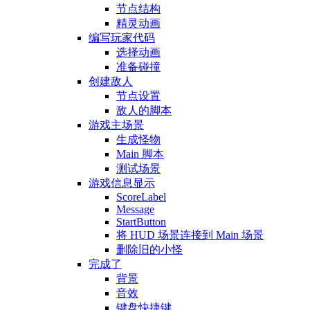
节点结构
精灵动画
编写玩家代码
选择动画
准备碰撞
创建敌人
节点设置
敌人的脚本
游戏主场景
生成怪物
Main 脚本
测试场景
游戏信息显示
ScoreLabel
Message
StartButton
将 HUD 场景连接到 Main 场景
删除旧的小怪
完成了
背景
音效
键盘快捷键