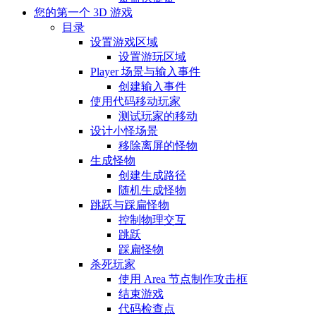
您的第一个 3D 游戏
目录
设置游戏区域
设置游玩区域
Player 场景与输入事件
创建输入事件
使用代码移动玩家
测试玩家的移动
设计小怪场景
移除离屏的怪物
生成怪物
创建生成路径
随机生成怪物
跳跃与踩扁怪物
控制物理交互
跳跃
踩扁怪物
杀死玩家
使用 Area 节点制作攻击框
结束游戏
代码检查点