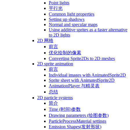
Point lights
平行光
Common light properties
Setting up shadows
Normal and specular maps
Using additive sprites as a faster alternative
to 2D lights
2D 网格
前言
优化绘制的像素
Converting Sprite2Ds to 2D meshes
2D sprite animation
前言
Individual images with AnimatedSprite2D
Sprite sheet with AnimatedSprite2D
AnimationPlayer 与精灵表
总结
2D particle systems
简介
Time (时间)参数
Drawing parameters (绘图参数)
ParticleProcessMaterial settings
Emission Shapes(发射形状)