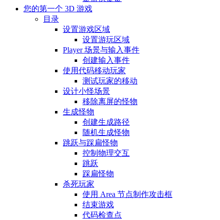
您的第一个 3D 游戏
目录
设置游戏区域
设置游玩区域
Player 场景与输入事件
创建输入事件
使用代码移动玩家
测试玩家的移动
设计小怪场景
移除离屏的怪物
生成怪物
创建生成路径
随机生成怪物
跳跃与踩扁怪物
控制物理交互
跳跃
踩扁怪物
杀死玩家
使用 Area 节点制作攻击框
结束游戏
代码检查点