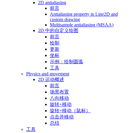
2D antialiasing
前言
Antialiasing property in Line2D and
custom drawing
Multisample antialiasing (MSAA)
2D 中的自定义绘图
前言
绘制
更新
坐标
示例：绘制圆弧
工具
Physics and movement
2D 运动概述
前言
场景布置
八向移动
旋转+移动
旋转+移动（鼠标）
点击并移动
总结
工具