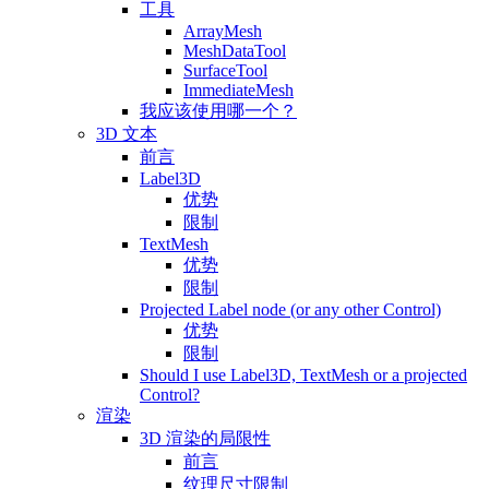
工具
ArrayMesh
MeshDataTool
SurfaceTool
ImmediateMesh
我应该使用哪一个？
3D 文本
前言
Label3D
优势
限制
TextMesh
优势
限制
Projected Label node (or any other Control)
优势
限制
Should I use Label3D, TextMesh or a projected
Control?
渲染
3D 渲染的局限性
前言
纹理尺寸限制