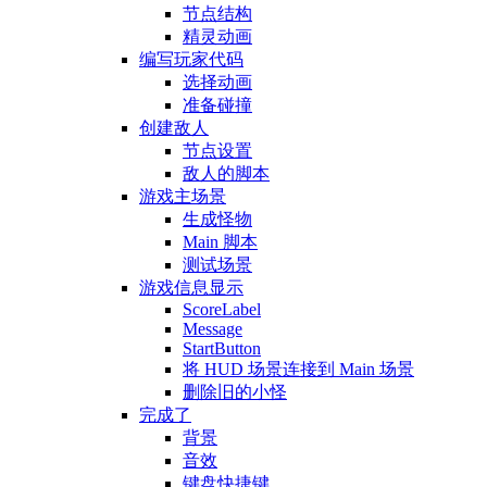
节点结构
精灵动画
编写玩家代码
选择动画
准备碰撞
创建敌人
节点设置
敌人的脚本
游戏主场景
生成怪物
Main 脚本
测试场景
游戏信息显示
ScoreLabel
Message
StartButton
将 HUD 场景连接到 Main 场景
删除旧的小怪
完成了
背景
音效
键盘快捷键