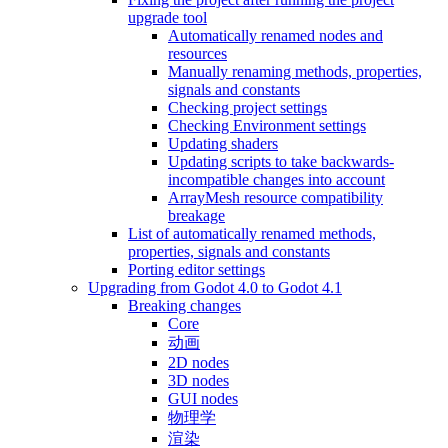
upgrade tool
Automatically renamed nodes and
resources
Manually renaming methods, properties,
signals and constants
Checking project settings
Checking Environment settings
Updating shaders
Updating scripts to take backwards-
incompatible changes into account
ArrayMesh resource compatibility
breakage
List of automatically renamed methods,
properties, signals and constants
Porting editor settings
Upgrading from Godot 4.0 to Godot 4.1
Breaking changes
Core
动画
2D nodes
3D nodes
GUI nodes
物理学
渲染