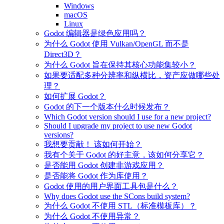
Windows
macOS
Linux
Godot 编辑器是绿色应用吗？
为什么 Godot 使用 Vulkan/OpenGL 而不是
Direct3D？
为什么 Godot 旨在保持其核心功能集较小？
如果要适配多种分辨率和纵横比，资产应做哪些处
理？
如何扩展 Godot？
Godot 的下一个版本什么时候发布？
Which Godot version should I use for a new project?
Should I upgrade my project to use new Godot
versions?
我想要贡献！ 该如何开始？
我有个关于 Godot 的好主意，该如何分享它？
是否能用 Godot 创建非游戏应用？
是否能将 Godot 作为库使用？
Godot 使用的用户界面工具包是什么？
Why does Godot use the SCons build system?
为什么 Godot 不使用 STL（标准模板库）？
为什么 Godot 不使用异常？