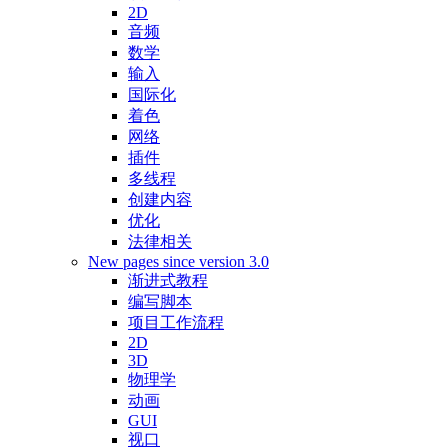
2D
音频
数学
输入
国际化
着色
网络
插件
多线程
创建内容
优化
法律相关
New pages since version 3.0
渐进式教程
编写脚本
项目工作流程
2D
3D
物理学
动画
GUI
视口