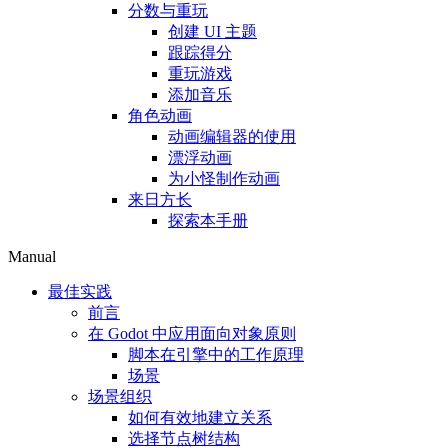
分数与重玩
创建 UI 主题
跟踪得分
重玩游戏
添加音乐
角色动画
动画编辑器的使用
漂浮动画
为小怪制作动画
来日方长
探索本手册
Manual
最佳实践
前言
在 Godot 中应用面向对象原则
脚本在引擎中的工作原理
场景
场景组织
如何有效地建立关系
选择节点树结构