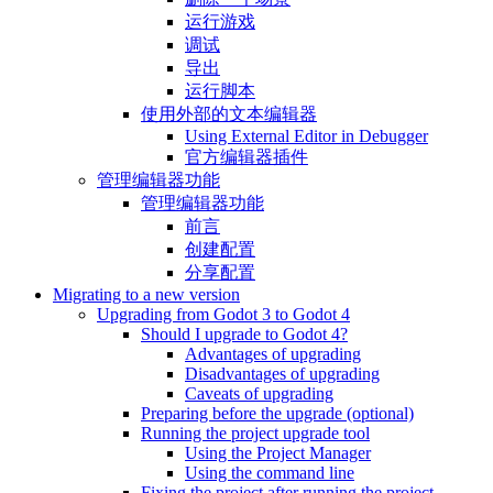
运行游戏
调试
导出
运行脚本
使用外部的文本编辑器
Using External Editor in Debugger
官方编辑器插件
管理编辑器功能
管理编辑器功能
前言
创建配置
分享配置
Migrating to a new version
Upgrading from Godot 3 to Godot 4
Should I upgrade to Godot 4?
Advantages of upgrading
Disadvantages of upgrading
Caveats of upgrading
Preparing before the upgrade (optional)
Running the project upgrade tool
Using the Project Manager
Using the command line
Fixing the project after running the project