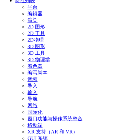
特性列表
平台
编辑器
渲染
2D 图形
2D 工具
2D物理
3D 图形
3D 工具
3D 物理学
着色器
编写脚本
音频
导入
输入
导航
网络
国际化
窗口功能与操作系统整合
移动端
XR 支持（AR 和 VR）
GUI 系统