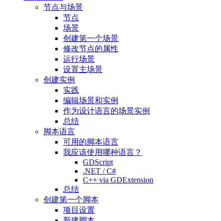
节点与场景
节点
场景
创建第一个场景
修改节点的属性
运行场景
设置主场景
创建实例
实践
编辑场景和实例
作为设计语言的场景实例
总结
脚本语言
可用的脚本语言
我应该使用哪种语言？
GDScript
.NET / C#
C++ via GDExtension
总结
创建第一个脚本
项目设置
新建脚本