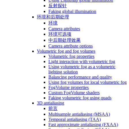
Using Lightmap global illumination
反射探针
Faking global illumination
环境和后期处理
环境
Camera attributes
环境可选项
中后期处理效果
Camera attribute options
Volumetric fog and fog volumes
Volumetric fog properties
Light interaction with volumetric fog
Using volumetric fog as a volumetric
lighting solution
Balancing performance and quality
Using fog volumes for local volumetric fog
FogVolume properties
Custom FogVolume shaders
Faking volumetric fog using quads
3D antialiasing
前言
Multisample antialiasing (MSAA)
Temporal antialiasing (TAA)
Fast approximate antialiasing (FXAA)