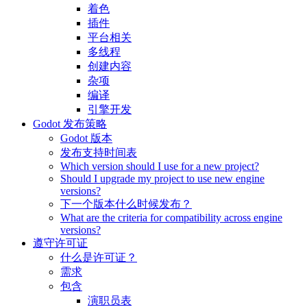
着色
插件
平台相关
多线程
创建内容
杂项
编译
引擎开发
Godot 发布策略
Godot 版本
发布支持时间表
Which version should I use for a new project?
Should I upgrade my project to use new engine
versions?
下一个版本什么时候发布？
What are the criteria for compatibility across engine
versions?
遵守许可证
什么是许可证？
需求
包含
演职员表