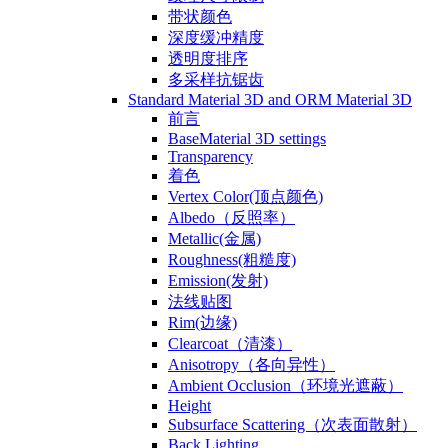
带状颜色
深度缓冲精度
透明度排序
多采样抗锯齿
Standard Material 3D and ORM Material 3D
前言
BaseMaterial 3D settings
Transparency
着色
Vertex Color(顶点颜色)
Albedo（反照率）
Metallic(金属)
Roughness(粗糙度)
Emission(发射)
法线贴图
Rim(边缘)
Clearcoat（清漆）
Anisotropy（各向异性）
Ambient Occlusion（环境光遮蔽）
Height
Subsurface Scattering（次表面散射）
Back Lighting