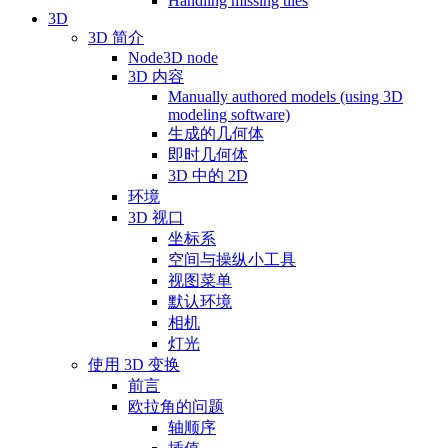
Handling missing tiles
3D
3D 简介
Node3D node
3D 内容
Manually authored models (using 3D
modeling software)
生成的几何体
即时几何体
3D 中的 2D
环境
3D 视口
坐标系
空间与操纵小工具
视图菜单
默认环境
相机
灯光
使用 3D 变换
前言
欧拉角的问题
轴顺序