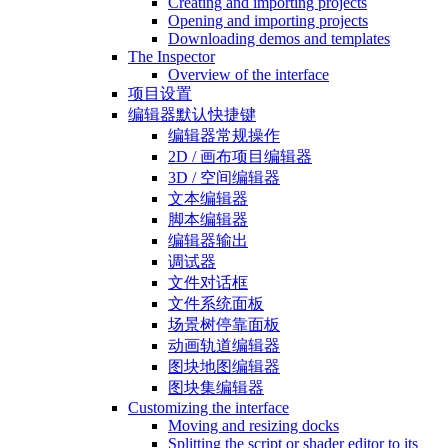
Creating and importing projects
Opening and importing projects
Downloading demos and templates
The Inspector
Overview of the interface
项目设置
编辑器默认快捷键
编辑器常规操作
2D / 画布项目编辑器
3D / 空间编辑器
文本编辑器
脚本编辑器
编辑器输出
调试器
文件对话框
文件系统面板
场景树停靠面板
动画轨道编辑器
图块地图编辑器
图块集编辑器
Customizing the interface
Moving and resizing docks
Splitting the script or shader editor to its