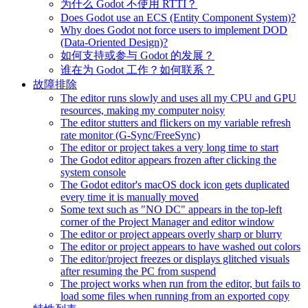
为什么 Godot 不使用 RTTI？
Does Godot use an ECS (Entity Component System)?
Why does Godot not force users to implement DOD
(Data-Oriented Design)?
如何支持或参与 Godot 的发展？
谁在为 Godot 工作？如何联系？
故障排除
The editor runs slowly and uses all my CPU and GPU
resources, making my computer noisy
The editor stutters and flickers on my variable refresh
rate monitor (G-Sync/FreeSync)
The editor or project takes a very long time to start
The Godot editor appears frozen after clicking the
system console
The Godot editor's macOS dock icon gets duplicated
every time it is manually moved
Some text such as "NO DC" appears in the top-left
corner of the Project Manager and editor window
The editor or project appears overly sharp or blurry
The editor or project appears to have washed out colors
The editor/project freezes or displays glitched visuals
after resuming the PC from suspend
The project works when run from the editor, but fails to
load some files when running from an exported copy