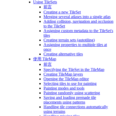
Using TileSets
前言
Creating a new TileSet
Merging several atlases into a single atlas
Adding collision, navigation and occlusion
to the TileSet
Assigning custom metadata to the TileSet's
tiles
Creating terrain sets (autotiling)
Assigning properties to multiple tiles at
once
Creating alternative tiles
使用 TileMap
前言
Specifying the TileSet in the TileMap
Creating TileMap layers
Opening the TileMap editor
Selecting tiles to use for painting
Painting modes and tools
Painting randomly using scattering
Saving and loading premade tile
placements using patterns
Handling tile connections automatically
using terrains