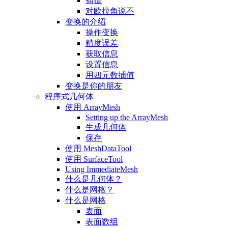
插值
对欧拉角说不
变换的介绍
操作变换
精度误差
获取信息
设置信息
用四元数插值
变换是你的朋友
程序式几何体
使用 ArrayMesh
Setting up the ArrayMesh
生成几何体
保存
使用 MeshDataTool
使用 SurfaceTool
Using ImmediateMesh
什么是几何体？
什么是网格？
什么是网格
表面
表面数组