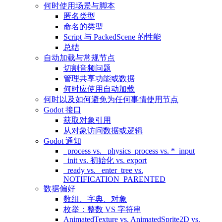
何时使用场景与脚本
匿名类型
命名的类型
Script 与 PackedScene 的性能
总结
自动加载与常规节点
切割音频问题
管理共享功能或数据
何时应使用自动加载
何时以及如何避免为任何事情使用节点
Godot 接口
获取对象引用
从对象访问数据或逻辑
Godot 通知
_process vs. _physics_process vs. *_input
_init vs. 初始化 vs. export
_ready vs. _enter_tree vs.
NOTIFICATION_PARENTED
数据偏好
数组、字典、对象
枚举：整数 VS 字符串
AnimatedTexture vs. AnimatedSprite2D vs.