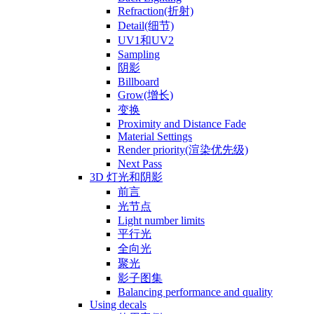
Refraction(折射)
Detail(细节)
UV1和UV2
Sampling
阴影
Billboard
Grow(增长)
变换
Proximity and Distance Fade
Material Settings
Render priority(渲染优先级)
Next Pass
3D 灯光和阴影
前言
光节点
Light number limits
平行光
全向光
聚光
影子图集
Balancing performance and quality
Using decals