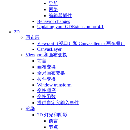
导航
网络
编辑器插件
Behavior changes
Updating your GDExtension for 4.1
2D
画布层
Viewport（视口）和 Canvas Item（画布项）
CanvasLayer
Viewport 和画布变换
前言
画布变换
全局画布变换
拉伸变换
Window transform
变换顺序
变换函数
提供自定义输入事件
渲染
2D 灯光和阴影
前言
节点