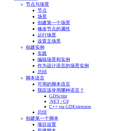
节点与场景
节点
场景
创建第一个场景
修改节点的属性
运行场景
设置主场景
创建实例
实践
编辑场景和实例
作为设计语言的场景实例
总结
脚本语言
可用的脚本语言
我应该使用哪种语言？
GDScript
.NET / C#
C++ via GDExtension
总结
创建第一个脚本
项目设置
新建脚本