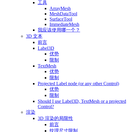
工具
ArrayMesh
MeshDataTool
SurfaceTool
ImmediateMesh
我应该使用哪一个？
3D 文本
前言
Label3D
优势
限制
TextMesh
优势
限制
Projected Label node (or any other Control)
优势
限制
Should I use Label3D, TextMesh or a projected
Control?
渲染
3D 渲染的局限性
前言
纹理尺寸限制