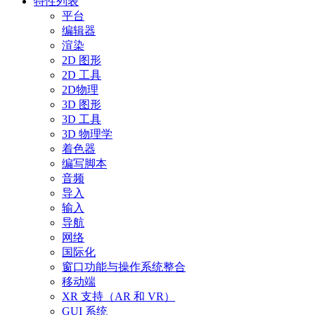
特性列表
平台
编辑器
渲染
2D 图形
2D 工具
2D物理
3D 图形
3D 工具
3D 物理学
着色器
编写脚本
音频
导入
输入
导航
网络
国际化
窗口功能与操作系统整合
移动端
XR 支持（AR 和 VR）
GUI 系统