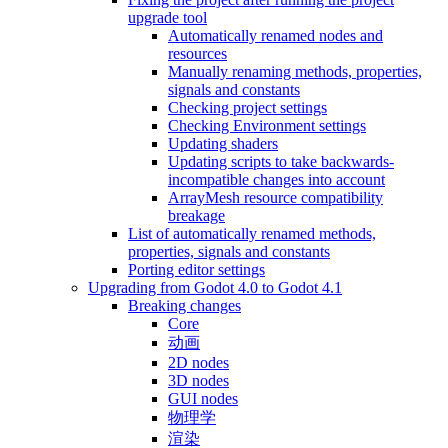
upgrade tool
Automatically renamed nodes and
resources
Manually renaming methods, properties,
signals and constants
Checking project settings
Checking Environment settings
Updating shaders
Updating scripts to take backwards-
incompatible changes into account
ArrayMesh resource compatibility
breakage
List of automatically renamed methods,
properties, signals and constants
Porting editor settings
Upgrading from Godot 4.0 to Godot 4.1
Breaking changes
Core
动画
2D nodes
3D nodes
GUI nodes
物理学
渲染