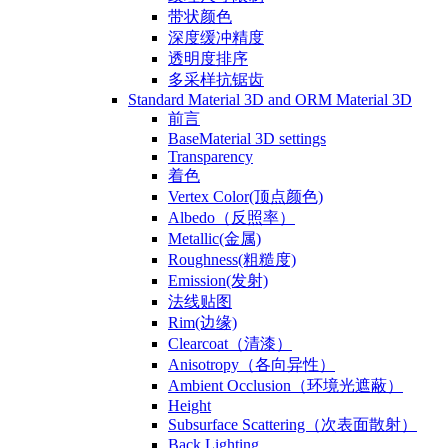
带状颜色
深度缓冲精度
透明度排序
多采样抗锯齿
Standard Material 3D and ORM Material 3D
前言
BaseMaterial 3D settings
Transparency
着色
Vertex Color(顶点颜色)
Albedo（反照率）
Metallic(金属)
Roughness(粗糙度)
Emission(发射)
法线贴图
Rim(边缘)
Clearcoat（清漆）
Anisotropy（各向异性）
Ambient Occlusion（环境光遮蔽）
Height
Subsurface Scattering（次表面散射）
Back Lighting