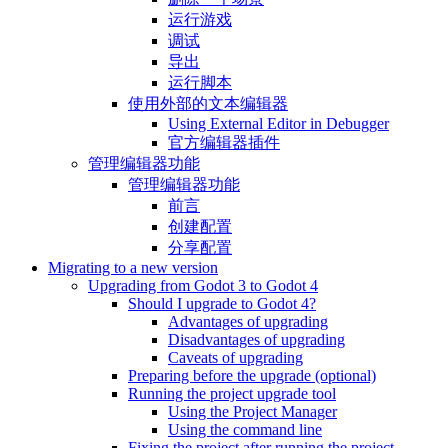
运行游戏
调试
导出
运行脚本
使用外部的文本编辑器
Using External Editor in Debugger
官方编辑器插件
管理编辑器功能
管理编辑器功能
前言
创建配置
分享配置
Migrating to a new version
Upgrading from Godot 3 to Godot 4
Should I upgrade to Godot 4?
Advantages of upgrading
Disadvantages of upgrading
Caveats of upgrading
Preparing before the upgrade (optional)
Running the project upgrade tool
Using the Project Manager
Using the command line
Fixing the project after running the project