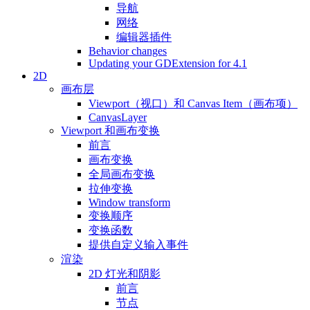
导航
网络
编辑器插件
Behavior changes
Updating your GDExtension for 4.1
2D
画布层
Viewport（视口）和 Canvas Item（画布项）
CanvasLayer
Viewport 和画布变换
前言
画布变换
全局画布变换
拉伸变换
Window transform
变换顺序
变换函数
提供自定义输入事件
渲染
2D 灯光和阴影
前言
节点