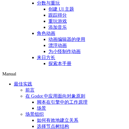
分数与重玩
创建 UI 主题
跟踪得分
重玩游戏
添加音乐
角色动画
动画编辑器的使用
漂浮动画
为小怪制作动画
来日方长
探索本手册
Manual
最佳实践
前言
在 Godot 中应用面向对象原则
脚本在引擎中的工作原理
场景
场景组织
如何有效地建立关系
选择节点树结构