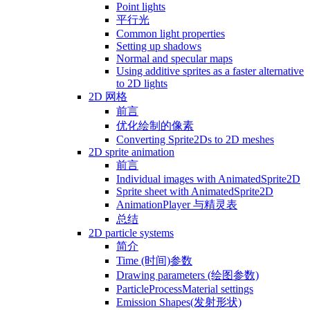
Point lights
平行光
Common light properties
Setting up shadows
Normal and specular maps
Using additive sprites as a faster alternative
to 2D lights
2D 网格
前言
优化绘制的像素
Converting Sprite2Ds to 2D meshes
2D sprite animation
前言
Individual images with AnimatedSprite2D
Sprite sheet with AnimatedSprite2D
AnimationPlayer 与精灵表
总结
2D particle systems
简介
Time (时间)参数
Drawing parameters (绘图参数)
ParticleProcessMaterial settings
Emission Shapes(发射形状)