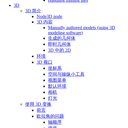
Handling missing tiles
3D
3D 简介
Node3D node
3D 内容
Manually authored models (using 3D
modeling software)
生成的几何体
即时几何体
3D 中的 2D
环境
3D 视口
坐标系
空间与操纵小工具
视图菜单
默认环境
相机
灯光
使用 3D 变换
前言
欧拉角的问题
轴顺序