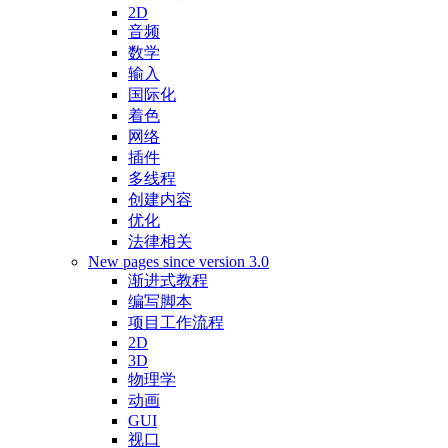
2D
音频
数学
输入
国际化
着色
网络
插件
多线程
创建内容
优化
法律相关
New pages since version 3.0
渐进式教程
编写脚本
项目工作流程
2D
3D
物理学
动画
GUI
视口