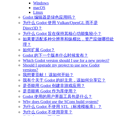
Windows
macOS
Linux
Godot 编辑器是绿色应用吗？
为什么 Godot 使用 Vulkan/OpenGL 而不是
Direct3D？
为什么 Godot 旨在保持其核心功能集较小？
如果要适配多种分辨率和纵横比，资产应做哪些处
理？
如何扩展 Godot？
Godot 的下一个版本什么时候发布？
Which Godot version should I use for a new project?
Should I upgrade my project to use new Godot
versions?
我想要贡献！ 该如何开始？
我有个关于 Godot 的好主意，该如何分享它？
是否能用 Godot 创建非游戏应用？
是否能将 Godot 作为库使用？
Godot 使用的用户界面工具包是什么？
Why does Godot use the SCons build system?
为什么 Godot 不使用 STL（标准模板库）？
为什么 Godot 不使用异常？