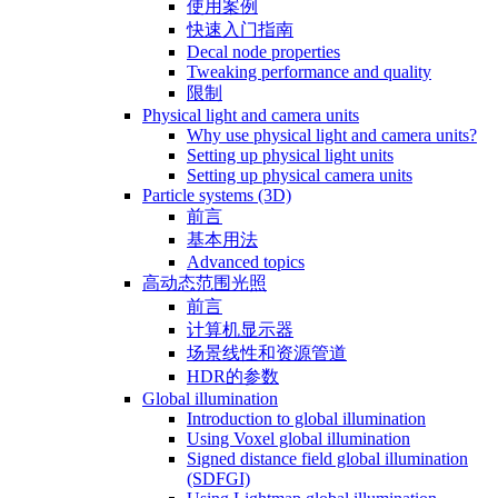
使用案例
快速入门指南
Decal node properties
Tweaking performance and quality
限制
Physical light and camera units
Why use physical light and camera units?
Setting up physical light units
Setting up physical camera units
Particle systems (3D)
前言
基本用法
Advanced topics
高动态范围光照
前言
计算机显示器
场景线性和资源管道
HDR的参数
Global illumination
Introduction to global illumination
Using Voxel global illumination
Signed distance field global illumination
(SDFGI)