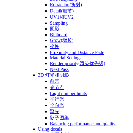
Refraction(折射)
Detail(细节)
UV1和UV2
Sampling
阴影
Billboard
Grow(增长)
变换
Proximity and Distance Fade
Material Settings
Render priority(渲染优先级)
Next Pass
3D 灯光和阴影
前言
光节点
Light number limits
平行光
全向光
聚光
影子图集
Balancing performance and quality
Using decals