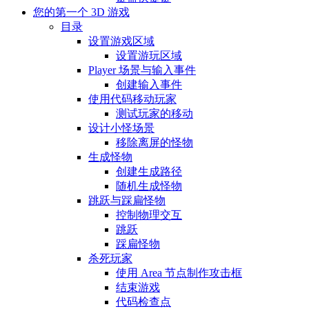
您的第一个 3D 游戏
目录
设置游戏区域
设置游玩区域
Player 场景与输入事件
创建输入事件
使用代码移动玩家
测试玩家的移动
设计小怪场景
移除离屏的怪物
生成怪物
创建生成路径
随机生成怪物
跳跃与踩扁怪物
控制物理交互
跳跃
踩扁怪物
杀死玩家
使用 Area 节点制作攻击框
结束游戏
代码检查点