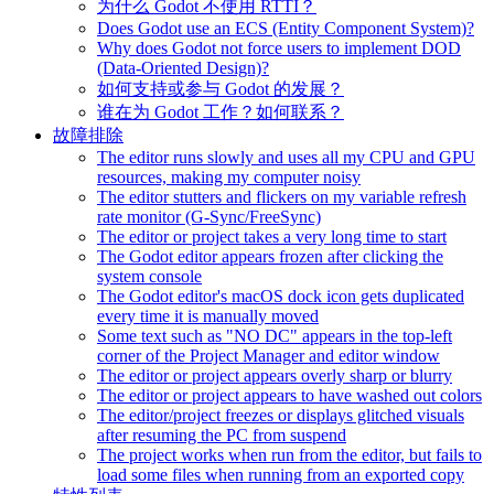
为什么 Godot 不使用 RTTI？
Does Godot use an ECS (Entity Component System)?
Why does Godot not force users to implement DOD
(Data-Oriented Design)?
如何支持或参与 Godot 的发展？
谁在为 Godot 工作？如何联系？
故障排除
The editor runs slowly and uses all my CPU and GPU
resources, making my computer noisy
The editor stutters and flickers on my variable refresh
rate monitor (G-Sync/FreeSync)
The editor or project takes a very long time to start
The Godot editor appears frozen after clicking the
system console
The Godot editor's macOS dock icon gets duplicated
every time it is manually moved
Some text such as "NO DC" appears in the top-left
corner of the Project Manager and editor window
The editor or project appears overly sharp or blurry
The editor or project appears to have washed out colors
The editor/project freezes or displays glitched visuals
after resuming the PC from suspend
The project works when run from the editor, but fails to
load some files when running from an exported copy