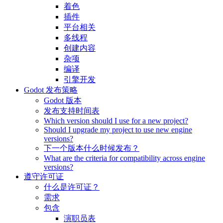
着色
插件
平台相关
多线程
创建内容
杂项
编译
引擎开发
Godot 发布策略
Godot 版本
发布支持时间表
Which version should I use for a new project?
Should I upgrade my project to use new engine
versions?
下一个版本什么时候发布？
What are the criteria for compatibility across engine
versions?
遵守许可证
什么是许可证？
需求
包含
演职员表