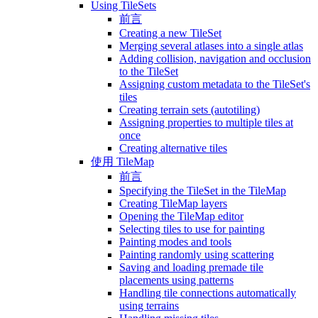
Using TileSets
前言
Creating a new TileSet
Merging several atlases into a single atlas
Adding collision, navigation and occlusion
to the TileSet
Assigning custom metadata to the TileSet's
tiles
Creating terrain sets (autotiling)
Assigning properties to multiple tiles at
once
Creating alternative tiles
使用 TileMap
前言
Specifying the TileSet in the TileMap
Creating TileMap layers
Opening the TileMap editor
Selecting tiles to use for painting
Painting modes and tools
Painting randomly using scattering
Saving and loading premade tile
placements using patterns
Handling tile connections automatically
using terrains