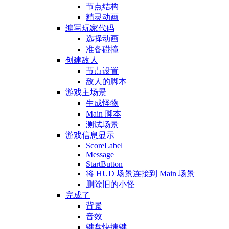
节点结构
精灵动画
编写玩家代码
选择动画
准备碰撞
创建敌人
节点设置
敌人的脚本
游戏主场景
生成怪物
Main 脚本
测试场景
游戏信息显示
ScoreLabel
Message
StartButton
将 HUD 场景连接到 Main 场景
删除旧的小怪
完成了
背景
音效
键盘快捷键