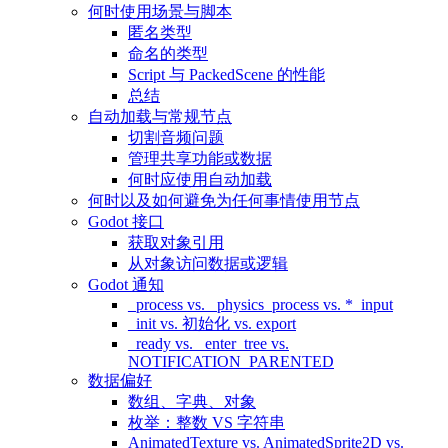
何时使用场景与脚本
匿名类型
命名的类型
Script 与 PackedScene 的性能
总结
自动加载与常规节点
切割音频问题
管理共享功能或数据
何时应使用自动加载
何时以及如何避免为任何事情使用节点
Godot 接口
获取对象引用
从对象访问数据或逻辑
Godot 通知
_process vs. _physics_process vs. *_input
_init vs. 初始化 vs. export
_ready vs. _enter_tree vs.
NOTIFICATION_PARENTED
数据偏好
数组、字典、对象
枚举：整数 VS 字符串
AnimatedTexture vs. AnimatedSprite2D vs.