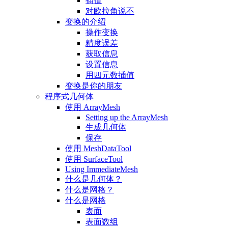
插值
对欧拉角说不
变换的介绍
操作变换
精度误差
获取信息
设置信息
用四元数插值
变换是你的朋友
程序式几何体
使用 ArrayMesh
Setting up the ArrayMesh
生成几何体
保存
使用 MeshDataTool
使用 SurfaceTool
Using ImmediateMesh
什么是几何体？
什么是网格？
什么是网格
表面
表面数组