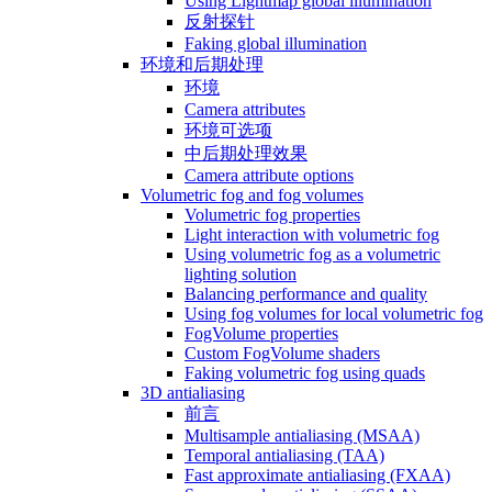
Using Lightmap global illumination
反射探针
Faking global illumination
环境和后期处理
环境
Camera attributes
环境可选项
中后期处理效果
Camera attribute options
Volumetric fog and fog volumes
Volumetric fog properties
Light interaction with volumetric fog
Using volumetric fog as a volumetric
lighting solution
Balancing performance and quality
Using fog volumes for local volumetric fog
FogVolume properties
Custom FogVolume shaders
Faking volumetric fog using quads
3D antialiasing
前言
Multisample antialiasing (MSAA)
Temporal antialiasing (TAA)
Fast approximate antialiasing (FXAA)