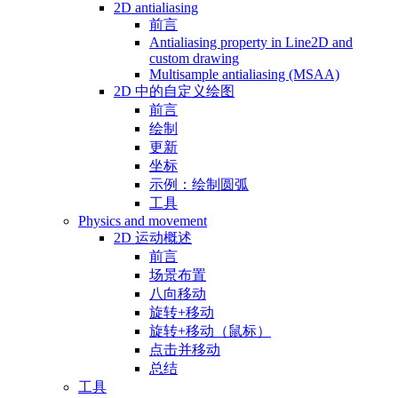
2D antialiasing
前言
Antialiasing property in Line2D and
custom drawing
Multisample antialiasing (MSAA)
2D 中的自定义绘图
前言
绘制
更新
坐标
示例：绘制圆弧
工具
Physics and movement
2D 运动概述
前言
场景布置
八向移动
旋转+移动
旋转+移动（鼠标）
点击并移动
总结
工具