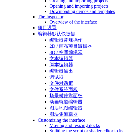
Creating and importing projects
Opening and importing projects
Downloading demos and templates
The Inspector
Overview of the interface
项目设置
编辑器默认快捷键
编辑器常规操作
2D / 画布项目编辑器
3D / 空间编辑器
文本编辑器
脚本编辑器
编辑器输出
调试器
文件对话框
文件系统面板
场景树停靠面板
动画轨道编辑器
图块地图编辑器
图块集编辑器
Customizing the interface
Moving and resizing docks
Splitting the script or shader editor to its