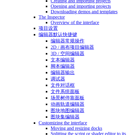
Creating and importing projects
Opening and importing projects
Downloading demos and templates
The Inspector
Overview of the interface
项目设置
编辑器默认快捷键
编辑器常规操作
2D / 画布项目编辑器
3D / 空间编辑器
文本编辑器
脚本编辑器
编辑器输出
调试器
文件对话框
文件系统面板
场景树停靠面板
动画轨道编辑器
图块地图编辑器
图块集编辑器
Customizing the interface
Moving and resizing docks
Splitting the script or shader editor to its