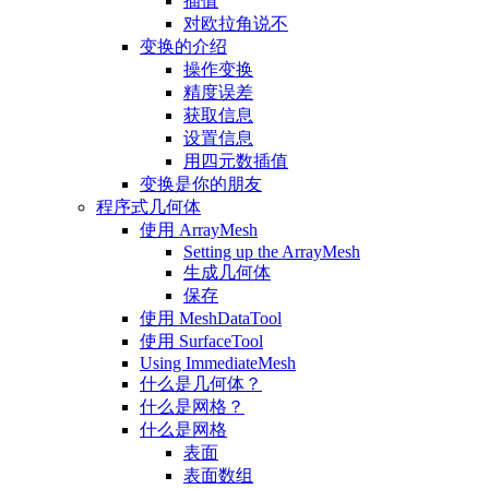
插值
对欧拉角说不
变换的介绍
操作变换
精度误差
获取信息
设置信息
用四元数插值
变换是你的朋友
程序式几何体
使用 ArrayMesh
Setting up the ArrayMesh
生成几何体
保存
使用 MeshDataTool
使用 SurfaceTool
Using ImmediateMesh
什么是几何体？
什么是网格？
什么是网格
表面
表面数组