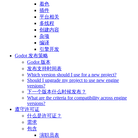
着色
插件
平台相关
多线程
创建内容
杂项
编译
引擎开发
Godot 发布策略
Godot 版本
发布支持时间表
Which version should I use for a new project?
Should I upgrade my project to use new engine
versions?
下一个版本什么时候发布？
What are the criteria for compatibility across engine
versions?
遵守许可证
什么是许可证？
需求
包含
演职员表