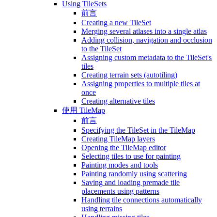
Using TileSets
前言
Creating a new TileSet
Merging several atlases into a single atlas
Adding collision, navigation and occlusion
to the TileSet
Assigning custom metadata to the TileSet's
tiles
Creating terrain sets (autotiling)
Assigning properties to multiple tiles at
once
Creating alternative tiles
使用 TileMap
前言
Specifying the TileSet in the TileMap
Creating TileMap layers
Opening the TileMap editor
Selecting tiles to use for painting
Painting modes and tools
Painting randomly using scattering
Saving and loading premade tile
placements using patterns
Handling tile connections automatically
using terrains