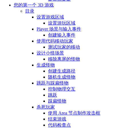
您的第一个 3D 游戏
目录
设置游戏区域
设置游玩区域
Player 场景与输入事件
创建输入事件
使用代码移动玩家
测试玩家的移动
设计小怪场景
移除离屏的怪物
生成怪物
创建生成路径
随机生成怪物
跳跃与踩扁怪物
控制物理交互
跳跃
踩扁怪物
杀死玩家
使用 Area 节点制作攻击框
结束游戏
代码检查点