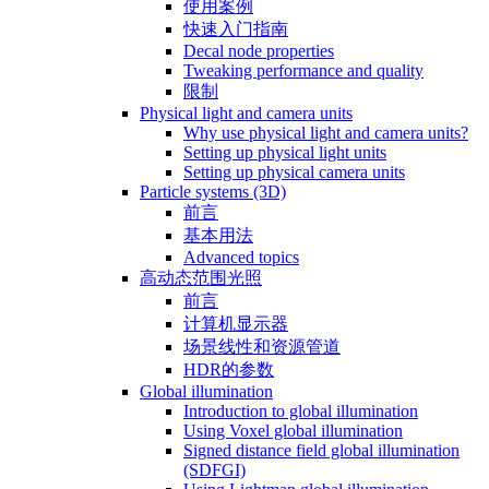
使用案例
快速入门指南
Decal node properties
Tweaking performance and quality
限制
Physical light and camera units
Why use physical light and camera units?
Setting up physical light units
Setting up physical camera units
Particle systems (3D)
前言
基本用法
Advanced topics
高动态范围光照
前言
计算机显示器
场景线性和资源管道
HDR的参数
Global illumination
Introduction to global illumination
Using Voxel global illumination
Signed distance field global illumination
(SDFGI)