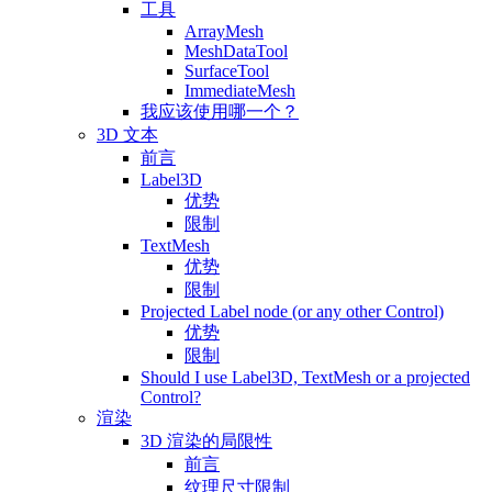
工具
ArrayMesh
MeshDataTool
SurfaceTool
ImmediateMesh
我应该使用哪一个？
3D 文本
前言
Label3D
优势
限制
TextMesh
优势
限制
Projected Label node (or any other Control)
优势
限制
Should I use Label3D, TextMesh or a projected
Control?
渲染
3D 渲染的局限性
前言
纹理尺寸限制