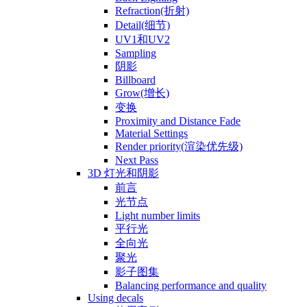
Refraction(折射)
Detail(细节)
UV1和UV2
Sampling
阴影
Billboard
Grow(增长)
变换
Proximity and Distance Fade
Material Settings
Render priority(渲染优先级)
Next Pass
3D 灯光和阴影
前言
光节点
Light number limits
平行光
全向光
聚光
影子图集
Balancing performance and quality
Using decals