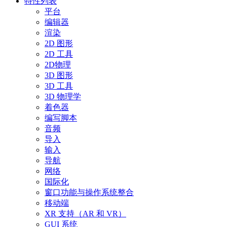
特性列表
平台
编辑器
渲染
2D 图形
2D 工具
2D物理
3D 图形
3D 工具
3D 物理学
着色器
编写脚本
音频
导入
输入
导航
网络
国际化
窗口功能与操作系统整合
移动端
XR 支持（AR 和 VR）
GUI 系统