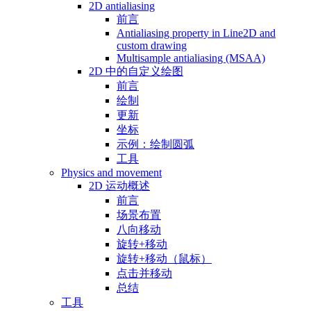
2D antialiasing
前言
Antialiasing property in Line2D and
custom drawing
Multisample antialiasing (MSAA)
2D 中的自定义绘图
前言
绘制
更新
坐标
示例：绘制圆弧
工具
Physics and movement
2D 运动概述
前言
场景布置
八向移动
旋转+移动
旋转+移动（鼠标）
点击并移动
总结
工具