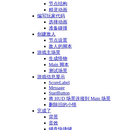
节点结构
精灵动画
编写玩家代码
选择动画
准备碰撞
创建敌人
节点设置
敌人的脚本
游戏主场景
生成怪物
Main 脚本
测试场景
游戏信息显示
ScoreLabel
Message
StartButton
将 HUD 场景连接到 Main 场景
删除旧的小怪
完成了
背景
音效
键盘快捷键