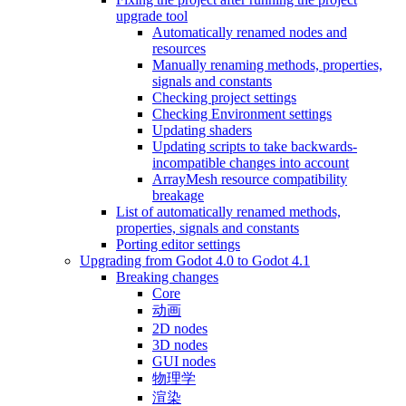
upgrade tool
Automatically renamed nodes and
resources
Manually renaming methods, properties,
signals and constants
Checking project settings
Checking Environment settings
Updating shaders
Updating scripts to take backwards-
incompatible changes into account
ArrayMesh resource compatibility
breakage
List of automatically renamed methods,
properties, signals and constants
Porting editor settings
Upgrading from Godot 4.0 to Godot 4.1
Breaking changes
Core
动画
2D nodes
3D nodes
GUI nodes
物理学
渲染