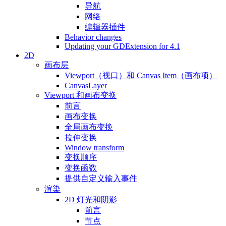
导航
网络
编辑器插件
Behavior changes
Updating your GDExtension for 4.1
2D
画布层
Viewport（视口）和 Canvas Item（画布项）
CanvasLayer
Viewport 和画布变换
前言
画布变换
全局画布变换
拉伸变换
Window transform
变换顺序
变换函数
提供自定义输入事件
渲染
2D 灯光和阴影
前言
节点