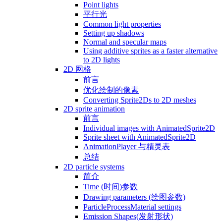
Point lights
平行光
Common light properties
Setting up shadows
Normal and specular maps
Using additive sprites as a faster alternative
to 2D lights
2D 网格
前言
优化绘制的像素
Converting Sprite2Ds to 2D meshes
2D sprite animation
前言
Individual images with AnimatedSprite2D
Sprite sheet with AnimatedSprite2D
AnimationPlayer 与精灵表
总结
2D particle systems
简介
Time (时间)参数
Drawing parameters (绘图参数)
ParticleProcessMaterial settings
Emission Shapes(发射形状)