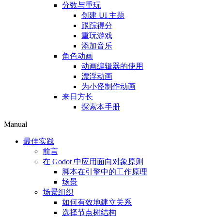
分数与重玩
创建 UI 主题
跟踪得分
重玩游戏
添加音乐
角色动画
动画编辑器的使用
漂浮动画
为小怪制作动画
来日方长
探索本手册
Manual
最佳实践
前言
在 Godot 中应用面向对象原则
脚本在引擎中的工作原理
场景
场景组织
如何有效地建立关系
选择节点树结构