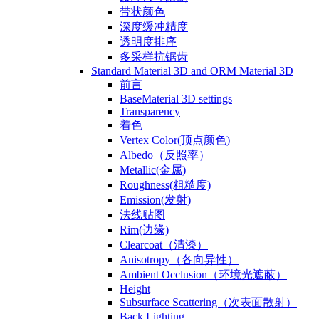
带状颜色
深度缓冲精度
透明度排序
多采样抗锯齿
Standard Material 3D and ORM Material 3D
前言
BaseMaterial 3D settings
Transparency
着色
Vertex Color(顶点颜色)
Albedo（反照率）
Metallic(金属)
Roughness(粗糙度)
Emission(发射)
法线贴图
Rim(边缘)
Clearcoat（清漆）
Anisotropy（各向异性）
Ambient Occlusion（环境光遮蔽）
Height
Subsurface Scattering（次表面散射）
Back Lighting