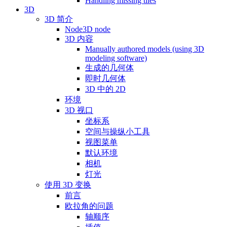
Handling missing tiles
3D
3D 简介
Node3D node
3D 内容
Manually authored models (using 3D
modeling software)
生成的几何体
即时几何体
3D 中的 2D
环境
3D 视口
坐标系
空间与操纵小工具
视图菜单
默认环境
相机
灯光
使用 3D 变换
前言
欧拉角的问题
轴顺序