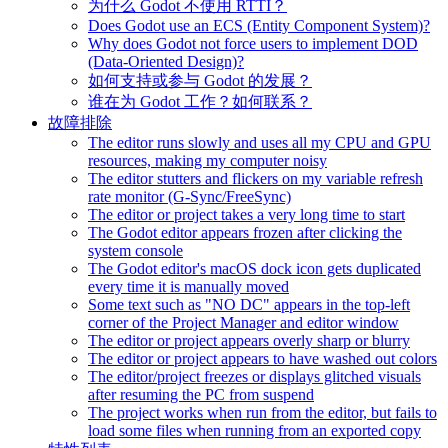
为什么 Godot 不使用 RTTI？
Does Godot use an ECS (Entity Component System)?
Why does Godot not force users to implement DOD
(Data-Oriented Design)?
如何支持或参与 Godot 的发展？
谁在为 Godot 工作？如何联系？
故障排除
The editor runs slowly and uses all my CPU and GPU
resources, making my computer noisy
The editor stutters and flickers on my variable refresh
rate monitor (G-Sync/FreeSync)
The editor or project takes a very long time to start
The Godot editor appears frozen after clicking the
system console
The Godot editor's macOS dock icon gets duplicated
every time it is manually moved
Some text such as "NO DC" appears in the top-left
corner of the Project Manager and editor window
The editor or project appears overly sharp or blurry
The editor or project appears to have washed out colors
The editor/project freezes or displays glitched visuals
after resuming the PC from suspend
The project works when run from the editor, but fails to
load some files when running from an exported copy