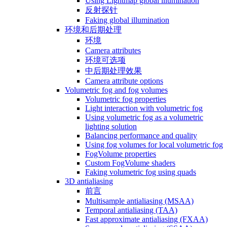
Using Lightmap global illumination
反射探针
Faking global illumination
环境和后期处理
环境
Camera attributes
环境可选项
中后期处理效果
Camera attribute options
Volumetric fog and fog volumes
Volumetric fog properties
Light interaction with volumetric fog
Using volumetric fog as a volumetric
lighting solution
Balancing performance and quality
Using fog volumes for local volumetric fog
FogVolume properties
Custom FogVolume shaders
Faking volumetric fog using quads
3D antialiasing
前言
Multisample antialiasing (MSAA)
Temporal antialiasing (TAA)
Fast approximate antialiasing (FXAA)