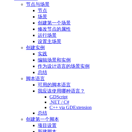
节点与场景
节点
场景
创建第一个场景
修改节点的属性
运行场景
设置主场景
创建实例
实践
编辑场景和实例
作为设计语言的场景实例
总结
脚本语言
可用的脚本语言
我应该使用哪种语言？
GDScript
.NET / C#
C++ via GDExtension
总结
创建第一个脚本
项目设置
新建脚本