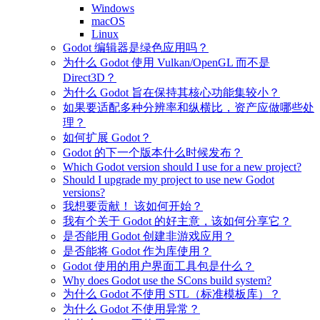
Windows
macOS
Linux
Godot 编辑器是绿色应用吗？
为什么 Godot 使用 Vulkan/OpenGL 而不是
Direct3D？
为什么 Godot 旨在保持其核心功能集较小？
如果要适配多种分辨率和纵横比，资产应做哪些处
理？
如何扩展 Godot？
Godot 的下一个版本什么时候发布？
Which Godot version should I use for a new project?
Should I upgrade my project to use new Godot
versions?
我想要贡献！ 该如何开始？
我有个关于 Godot 的好主意，该如何分享它？
是否能用 Godot 创建非游戏应用？
是否能将 Godot 作为库使用？
Godot 使用的用户界面工具包是什么？
Why does Godot use the SCons build system?
为什么 Godot 不使用 STL（标准模板库）？
为什么 Godot 不使用异常？