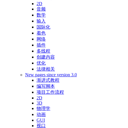
2D
音频
数学
输入
国际化
着色
网络
插件
多线程
创建内容
优化
法律相关
New pages since version 3.0
渐进式教程
编写脚本
项目工作流程
2D
3D
物理学
动画
GUI
视口