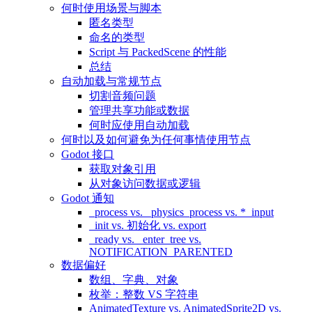
何时使用场景与脚本
匿名类型
命名的类型
Script 与 PackedScene 的性能
总结
自动加载与常规节点
切割音频问题
管理共享功能或数据
何时应使用自动加载
何时以及如何避免为任何事情使用节点
Godot 接口
获取对象引用
从对象访问数据或逻辑
Godot 通知
_process vs. _physics_process vs. *_input
_init vs. 初始化 vs. export
_ready vs. _enter_tree vs.
NOTIFICATION_PARENTED
数据偏好
数组、字典、对象
枚举：整数 VS 字符串
AnimatedTexture vs. AnimatedSprite2D vs.