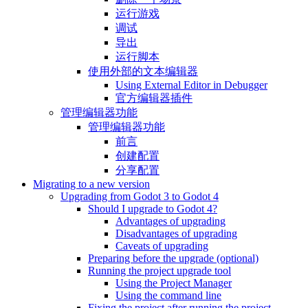
运行游戏
调试
导出
运行脚本
使用外部的文本编辑器
Using External Editor in Debugger
官方编辑器插件
管理编辑器功能
管理编辑器功能
前言
创建配置
分享配置
Migrating to a new version
Upgrading from Godot 3 to Godot 4
Should I upgrade to Godot 4?
Advantages of upgrading
Disadvantages of upgrading
Caveats of upgrading
Preparing before the upgrade (optional)
Running the project upgrade tool
Using the Project Manager
Using the command line
Fixing the project after running the project