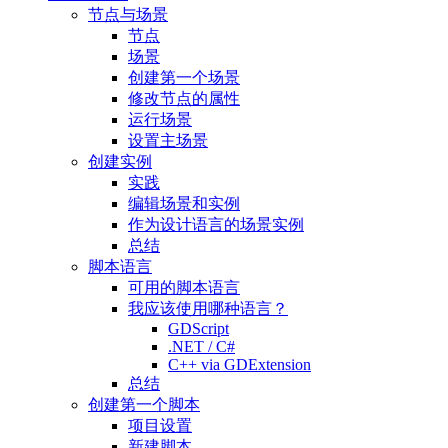
节点与场景
节点
场景
创建第一个场景
修改节点的属性
运行场景
设置主场景
创建实例
实践
编辑场景和实例
作为设计语言的场景实例
总结
脚本语言
可用的脚本语言
我应该使用哪种语言？
GDScript
.NET / C#
C++ via GDExtension
总结
创建第一个脚本
项目设置
新建脚本