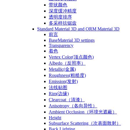
带状颜色
深度缓冲精度
透明度排序
多采样抗锯齿
Standard Material 3D and ORM Material 3D
前言
BaseMaterial 3D settings
Transparency
着色
Vertex Color(顶点颜色)
Albedo（反照率）
Metallic(金属)
Roughness(粗糙度)
Emission(发射)
法线贴图
Rim(边缘)
Clearcoat（清漆）
Anisotropy（各向异性）
Ambient Occlusion（环境光遮蔽）
Height
Subsurface Scattering（次表面散射）
Back Lighting