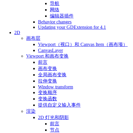
导航
网络
编辑器插件
Behavior changes
Updating your GDExtension for 4.1
2D
画布层
Viewport（视口）和 Canvas Item（画布项）
CanvasLayer
Viewport 和画布变换
前言
画布变换
全局画布变换
拉伸变换
Window transform
变换顺序
变换函数
提供自定义输入事件
渲染
2D 灯光和阴影
前言
节点