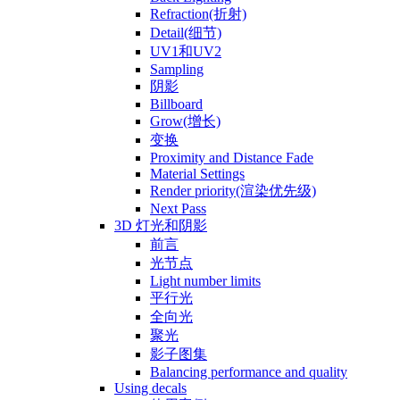
Refraction(折射)
Detail(细节)
UV1和UV2
Sampling
阴影
Billboard
Grow(增长)
变换
Proximity and Distance Fade
Material Settings
Render priority(渲染优先级)
Next Pass
3D 灯光和阴影
前言
光节点
Light number limits
平行光
全向光
聚光
影子图集
Balancing performance and quality
Using decals