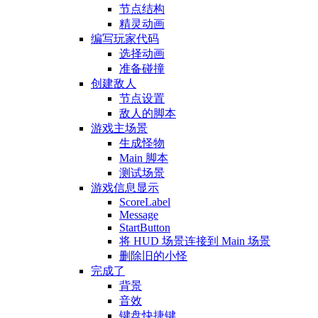
节点结构
精灵动画
编写玩家代码
选择动画
准备碰撞
创建敌人
节点设置
敌人的脚本
游戏主场景
生成怪物
Main 脚本
测试场景
游戏信息显示
ScoreLabel
Message
StartButton
将 HUD 场景连接到 Main 场景
删除旧的小怪
完成了
背景
音效
键盘快捷键