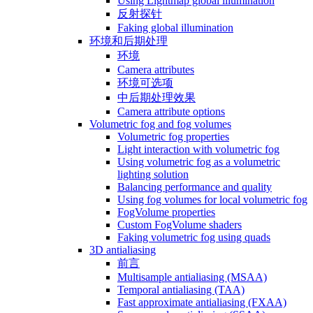
Using Lightmap global illumination
反射探针
Faking global illumination
环境和后期处理
环境
Camera attributes
环境可选项
中后期处理效果
Camera attribute options
Volumetric fog and fog volumes
Volumetric fog properties
Light interaction with volumetric fog
Using volumetric fog as a volumetric
lighting solution
Balancing performance and quality
Using fog volumes for local volumetric fog
FogVolume properties
Custom FogVolume shaders
Faking volumetric fog using quads
3D antialiasing
前言
Multisample antialiasing (MSAA)
Temporal antialiasing (TAA)
Fast approximate antialiasing (FXAA)