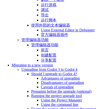
运行游戏
调试
导出
运行脚本
使用外部的文本编辑器
Using External Editor in Debugger
官方编辑器插件
管理编辑器功能
管理编辑器功能
前言
创建配置
分享配置
Migrating to a new version
Upgrading from Godot 3 to Godot 4
Should I upgrade to Godot 4?
Advantages of upgrading
Disadvantages of upgrading
Caveats of upgrading
Preparing before the upgrade (optional)
Running the project upgrade tool
Using the Project Manager
Using the command line
Fixing the project after running the project