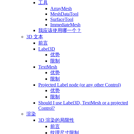
工具
ArrayMesh
MeshDataTool
SurfaceTool
ImmediateMesh
我应该使用哪一个？
3D 文本
前言
Label3D
优势
限制
TextMesh
优势
限制
Projected Label node (or any other Control)
优势
限制
Should I use Label3D, TextMesh or a projected
Control?
渲染
3D 渲染的局限性
前言
纹理尺寸限制