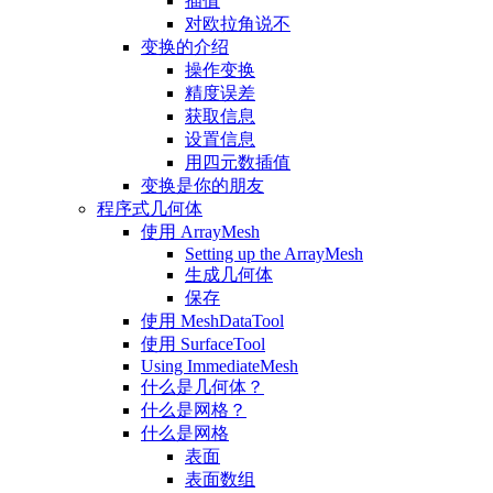
插值
对欧拉角说不
变换的介绍
操作变换
精度误差
获取信息
设置信息
用四元数插值
变换是你的朋友
程序式几何体
使用 ArrayMesh
Setting up the ArrayMesh
生成几何体
保存
使用 MeshDataTool
使用 SurfaceTool
Using ImmediateMesh
什么是几何体？
什么是网格？
什么是网格
表面
表面数组