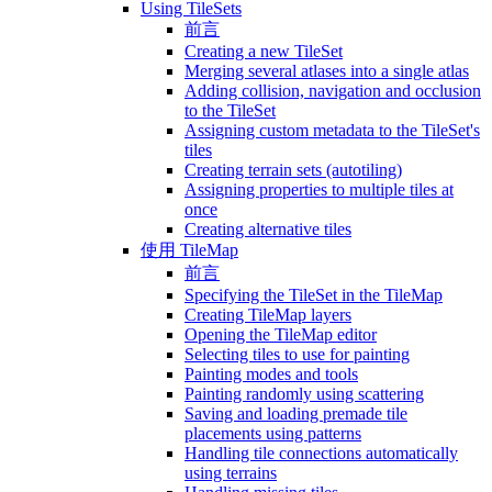
Using TileSets
前言
Creating a new TileSet
Merging several atlases into a single atlas
Adding collision, navigation and occlusion
to the TileSet
Assigning custom metadata to the TileSet's
tiles
Creating terrain sets (autotiling)
Assigning properties to multiple tiles at
once
Creating alternative tiles
使用 TileMap
前言
Specifying the TileSet in the TileMap
Creating TileMap layers
Opening the TileMap editor
Selecting tiles to use for painting
Painting modes and tools
Painting randomly using scattering
Saving and loading premade tile
placements using patterns
Handling tile connections automatically
using terrains