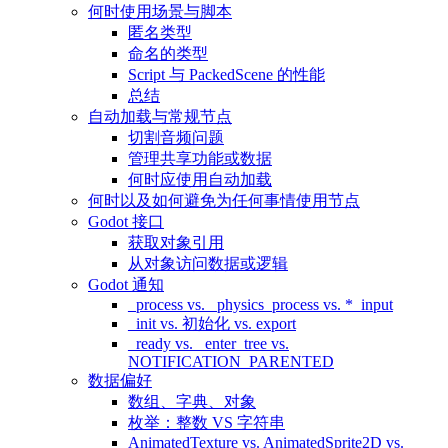
何时使用场景与脚本
匿名类型
命名的类型
Script 与 PackedScene 的性能
总结
自动加载与常规节点
切割音频问题
管理共享功能或数据
何时应使用自动加载
何时以及如何避免为任何事情使用节点
Godot 接口
获取对象引用
从对象访问数据或逻辑
Godot 通知
_process vs. _physics_process vs. *_input
_init vs. 初始化 vs. export
_ready vs. _enter_tree vs.
NOTIFICATION_PARENTED
数据偏好
数组、字典、对象
枚举：整数 VS 字符串
AnimatedTexture vs. AnimatedSprite2D vs.