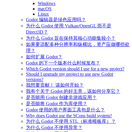
Windows
macOS
Linux
Godot 编辑器是绿色应用吗？
为什么 Godot 使用 Vulkan/OpenGL 而不是
Direct3D？
为什么 Godot 旨在保持其核心功能集较小？
如果要适配多种分辨率和纵横比，资产应做哪些处
理？
如何扩展 Godot？
Godot 的下一个版本什么时候发布？
Which Godot version should I use for a new project?
Should I upgrade my project to use new Godot
versions?
我想要贡献！ 该如何开始？
我有个关于 Godot 的好主意，该如何分享它？
是否能用 Godot 创建非游戏应用？
是否能将 Godot 作为库使用？
Godot 使用的用户界面工具包是什么？
Why does Godot use the SCons build system?
为什么 Godot 不使用 STL（标准模板库）？
为什么 Godot 不使用异常？