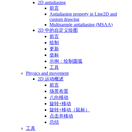
2D antialiasing
前言
Antialiasing property in Line2D and
custom drawing
Multisample antialiasing (MSAA)
2D 中的自定义绘图
前言
绘制
更新
坐标
示例：绘制圆弧
工具
Physics and movement
2D 运动概述
前言
场景布置
八向移动
旋转+移动
旋转+移动（鼠标）
点击并移动
总结
工具