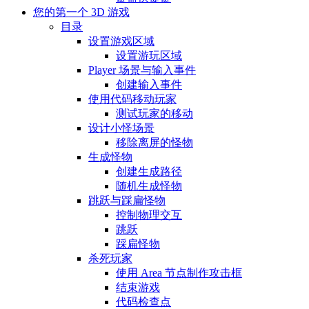
您的第一个 3D 游戏
目录
设置游戏区域
设置游玩区域
Player 场景与输入事件
创建输入事件
使用代码移动玩家
测试玩家的移动
设计小怪场景
移除离屏的怪物
生成怪物
创建生成路径
随机生成怪物
跳跃与踩扁怪物
控制物理交互
跳跃
踩扁怪物
杀死玩家
使用 Area 节点制作攻击框
结束游戏
代码检查点