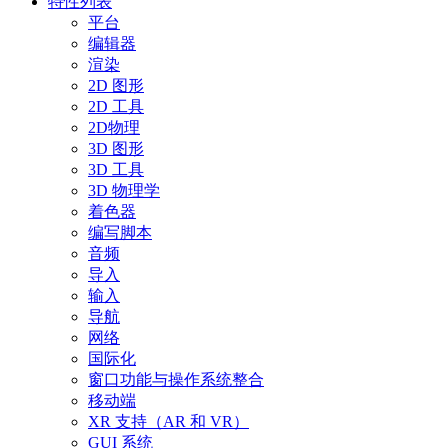
特性列表
平台
编辑器
渲染
2D 图形
2D 工具
2D物理
3D 图形
3D 工具
3D 物理学
着色器
编写脚本
音频
导入
输入
导航
网络
国际化
窗口功能与操作系统整合
移动端
XR 支持（AR 和 VR）
GUI 系统