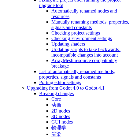
upgrade tool
Automatically renamed nodes and
resources
Manually renaming methods, properties,
signals and constants
Checking project settings
Checking Environment settings
Updating shaders
Updating scripts to take backwards-
incompatible changes into account
ArrayMesh resource compatibility
breakage
List of automatically renamed methods,
properties, signals and constants
Porting editor settings
Upgrading from Godot 4.0 to Godot 4.1
Breaking changes
Core
动画
2D nodes
3D nodes
GUI nodes
物理学
渲染