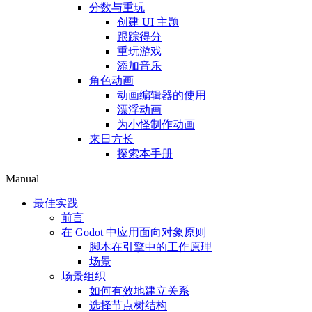
分数与重玩
创建 UI 主题
跟踪得分
重玩游戏
添加音乐
角色动画
动画编辑器的使用
漂浮动画
为小怪制作动画
来日方长
探索本手册
Manual
最佳实践
前言
在 Godot 中应用面向对象原则
脚本在引擎中的工作原理
场景
场景组织
如何有效地建立关系
选择节点树结构