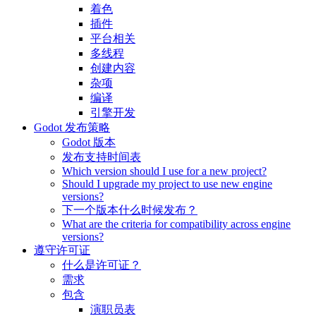
着色
插件
平台相关
多线程
创建内容
杂项
编译
引擎开发
Godot 发布策略
Godot 版本
发布支持时间表
Which version should I use for a new project?
Should I upgrade my project to use new engine
versions?
下一个版本什么时候发布？
What are the criteria for compatibility across engine
versions?
遵守许可证
什么是许可证？
需求
包含
演职员表