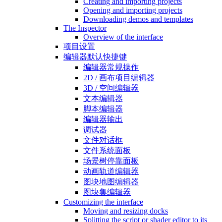
Creating and importing projects
Opening and importing projects
Downloading demos and templates
The Inspector
Overview of the interface
项目设置
编辑器默认快捷键
编辑器常规操作
2D / 画布项目编辑器
3D / 空间编辑器
文本编辑器
脚本编辑器
编辑器输出
调试器
文件对话框
文件系统面板
场景树停靠面板
动画轨道编辑器
图块地图编辑器
图块集编辑器
Customizing the interface
Moving and resizing docks
Splitting the script or shader editor to its