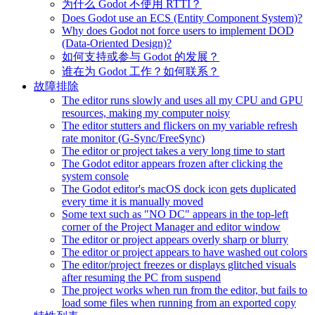
为什么 Godot 不使用 RTTI？
Does Godot use an ECS (Entity Component System)?
Why does Godot not force users to implement DOD
(Data-Oriented Design)?
如何支持或参与 Godot 的发展？
谁在为 Godot 工作？如何联系？
故障排除
The editor runs slowly and uses all my CPU and GPU
resources, making my computer noisy
The editor stutters and flickers on my variable refresh
rate monitor (G-Sync/FreeSync)
The editor or project takes a very long time to start
The Godot editor appears frozen after clicking the
system console
The Godot editor's macOS dock icon gets duplicated
every time it is manually moved
Some text such as "NO DC" appears in the top-left
corner of the Project Manager and editor window
The editor or project appears overly sharp or blurry
The editor or project appears to have washed out colors
The editor/project freezes or displays glitched visuals
after resuming the PC from suspend
The project works when run from the editor, but fails to
load some files when running from an exported copy