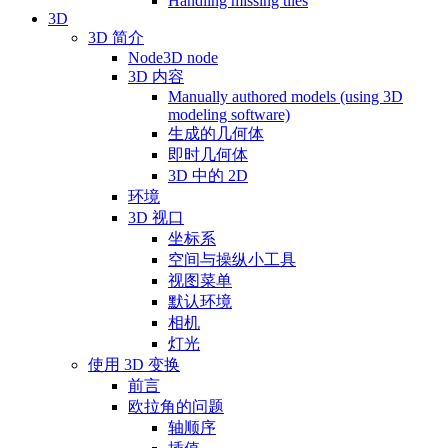
Handling missing tiles
3D
3D 简介
Node3D node
3D 内容
Manually authored models (using 3D
modeling software)
生成的几何体
即时几何体
3D 中的 2D
环境
3D 视口
坐标系
空间与操纵小工具
视图菜单
默认环境
相机
灯光
使用 3D 变换
前言
欧拉角的问题
轴顺序