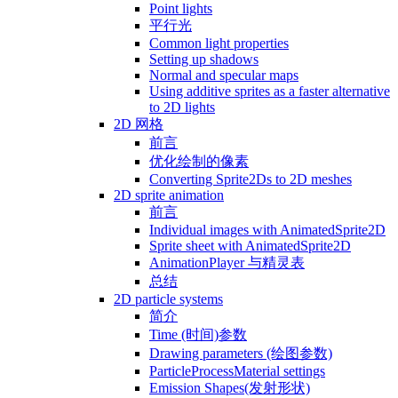
Point lights
平行光
Common light properties
Setting up shadows
Normal and specular maps
Using additive sprites as a faster alternative
to 2D lights
2D 网格
前言
优化绘制的像素
Converting Sprite2Ds to 2D meshes
2D sprite animation
前言
Individual images with AnimatedSprite2D
Sprite sheet with AnimatedSprite2D
AnimationPlayer 与精灵表
总结
2D particle systems
简介
Time (时间)参数
Drawing parameters (绘图参数)
ParticleProcessMaterial settings
Emission Shapes(发射形状)