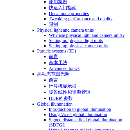
使用案例
快速入门指南
Decal node properties
Tweaking performance and quality
限制
Physical light and camera units
Why use physical light and camera units?
Setting up physical light units
Setting up physical camera units
Particle systems (3D)
前言
基本用法
Advanced topics
高动态范围光照
前言
计算机显示器
场景线性和资源管道
HDR的参数
Global illumination
Introduction to global illumination
Using Voxel global illumination
Signed distance field global illumination
(SDFGI)