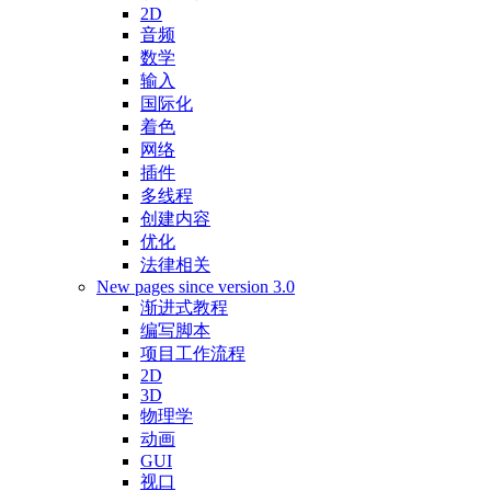
2D
音频
数学
输入
国际化
着色
网络
插件
多线程
创建内容
优化
法律相关
New pages since version 3.0
渐进式教程
编写脚本
项目工作流程
2D
3D
物理学
动画
GUI
视口