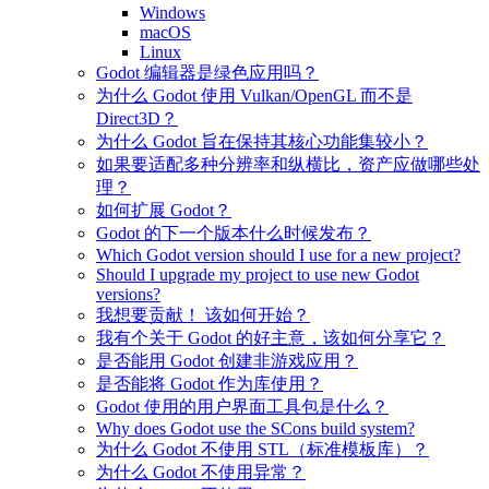
Windows
macOS
Linux
Godot 编辑器是绿色应用吗？
为什么 Godot 使用 Vulkan/OpenGL 而不是
Direct3D？
为什么 Godot 旨在保持其核心功能集较小？
如果要适配多种分辨率和纵横比，资产应做哪些处
理？
如何扩展 Godot？
Godot 的下一个版本什么时候发布？
Which Godot version should I use for a new project?
Should I upgrade my project to use new Godot
versions?
我想要贡献！ 该如何开始？
我有个关于 Godot 的好主意，该如何分享它？
是否能用 Godot 创建非游戏应用？
是否能将 Godot 作为库使用？
Godot 使用的用户界面工具包是什么？
Why does Godot use the SCons build system?
为什么 Godot 不使用 STL（标准模板库）？
为什么 Godot 不使用异常？