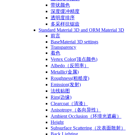
带状颜色
深度缓冲精度
透明度排序
多采样抗锯齿
Standard Material 3D and ORM Material 3D
前言
BaseMaterial 3D settings
Transparency
着色
Vertex Color(顶点颜色)
Albedo（反照率）
Metallic(金属)
Roughness(粗糙度)
Emission(发射)
法线贴图
Rim(边缘)
Clearcoat（清漆）
Anisotropy（各向异性）
Ambient Occlusion（环境光遮蔽）
Height
Subsurface Scattering（次表面散射）
Back Lighting