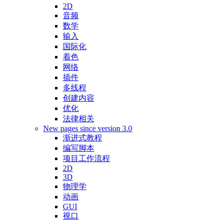
2D
音频
数学
输入
国际化
着色
网络
插件
多线程
创建内容
优化
法律相关
New pages since version 3.0
渐进式教程
编写脚本
项目工作流程
2D
3D
物理学
动画
GUI
视口