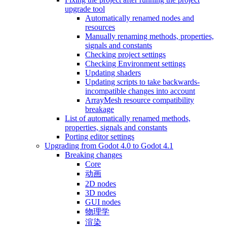
upgrade tool
Automatically renamed nodes and
resources
Manually renaming methods, properties,
signals and constants
Checking project settings
Checking Environment settings
Updating shaders
Updating scripts to take backwards-
incompatible changes into account
ArrayMesh resource compatibility
breakage
List of automatically renamed methods,
properties, signals and constants
Porting editor settings
Upgrading from Godot 4.0 to Godot 4.1
Breaking changes
Core
动画
2D nodes
3D nodes
GUI nodes
物理学
渲染