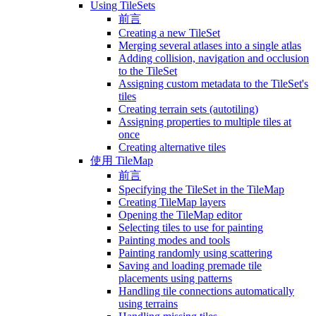
Using TileSets
前言
Creating a new TileSet
Merging several atlases into a single atlas
Adding collision, navigation and occlusion
to the TileSet
Assigning custom metadata to the TileSet's
tiles
Creating terrain sets (autotiling)
Assigning properties to multiple tiles at
once
Creating alternative tiles
使用 TileMap
前言
Specifying the TileSet in the TileMap
Creating TileMap layers
Opening the TileMap editor
Selecting tiles to use for painting
Painting modes and tools
Painting randomly using scattering
Saving and loading premade tile
placements using patterns
Handling tile connections automatically
using terrains