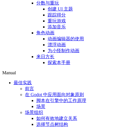
分数与重玩
创建 UI 主题
跟踪得分
重玩游戏
添加音乐
角色动画
动画编辑器的使用
漂浮动画
为小怪制作动画
来日方长
探索本手册
Manual
最佳实践
前言
在 Godot 中应用面向对象原则
脚本在引擎中的工作原理
场景
场景组织
如何有效地建立关系
选择节点树结构