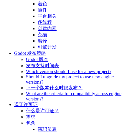
着色
插件
平台相关
多线程
创建内容
杂项
编译
引擎开发
Godot 发布策略
Godot 版本
发布支持时间表
Which version should I use for a new project?
Should I upgrade my project to use new engine
versions?
下一个版本什么时候发布？
What are the criteria for compatibility across engine
versions?
遵守许可证
什么是许可证？
需求
包含
演职员表