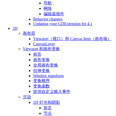
导航
网络
编辑器插件
Behavior changes
Updating your GDExtension for 4.1
2D
画布层
Viewport（视口）和 Canvas Item（画布项）
CanvasLayer
Viewport 和画布变换
前言
画布变换
全局画布变换
拉伸变换
Window transform
变换顺序
变换函数
提供自定义输入事件
渲染
2D 灯光和阴影
前言
节点