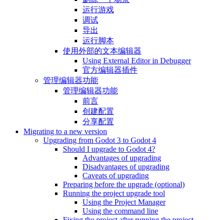
运行游戏
调试
导出
运行脚本
使用外部的文本编辑器
Using External Editor in Debugger
官方编辑器插件
管理编辑器功能
管理编辑器功能
前言
创建配置
分享配置
Migrating to a new version
Upgrading from Godot 3 to Godot 4
Should I upgrade to Godot 4?
Advantages of upgrading
Disadvantages of upgrading
Caveats of upgrading
Preparing before the upgrade (optional)
Running the project upgrade tool
Using the Project Manager
Using the command line
Fixing the project after running the project