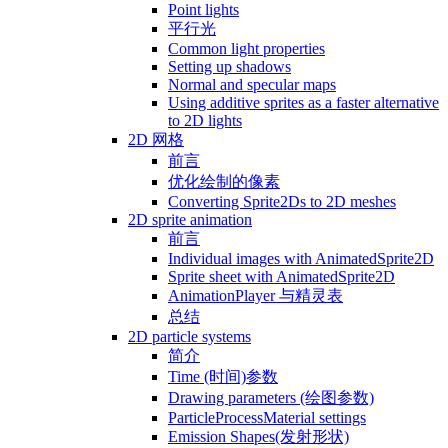
Point lights
平行光
Common light properties
Setting up shadows
Normal and specular maps
Using additive sprites as a faster alternative
to 2D lights
2D 网格
前言
优化绘制的像素
Converting Sprite2Ds to 2D meshes
2D sprite animation
前言
Individual images with AnimatedSprite2D
Sprite sheet with AnimatedSprite2D
AnimationPlayer 与精灵表
总结
2D particle systems
简介
Time (时间)参数
Drawing parameters (绘图参数)
ParticleProcessMaterial settings
Emission Shapes(发射形状)