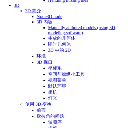
Handling missing tiles
3D
3D 简介
Node3D node
3D 内容
Manually authored models (using 3D
modeling software)
生成的几何体
即时几何体
3D 中的 2D
环境
3D 视口
坐标系
空间与操纵小工具
视图菜单
默认环境
相机
灯光
使用 3D 变换
前言
欧拉角的问题
轴顺序