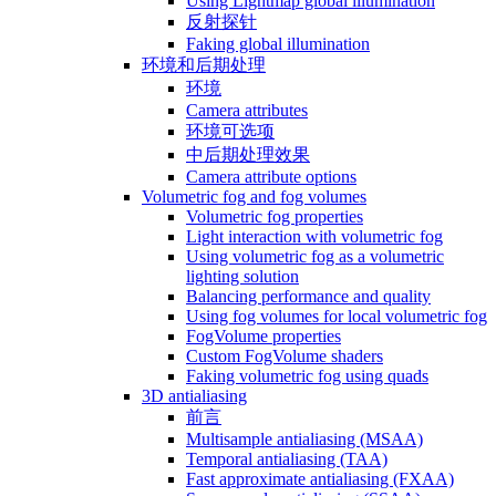
Using Lightmap global illumination
反射探针
Faking global illumination
环境和后期处理
环境
Camera attributes
环境可选项
中后期处理效果
Camera attribute options
Volumetric fog and fog volumes
Volumetric fog properties
Light interaction with volumetric fog
Using volumetric fog as a volumetric
lighting solution
Balancing performance and quality
Using fog volumes for local volumetric fog
FogVolume properties
Custom FogVolume shaders
Faking volumetric fog using quads
3D antialiasing
前言
Multisample antialiasing (MSAA)
Temporal antialiasing (TAA)
Fast approximate antialiasing (FXAA)