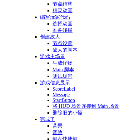
节点结构
精灵动画
编写玩家代码
选择动画
准备碰撞
创建敌人
节点设置
敌人的脚本
游戏主场景
生成怪物
Main 脚本
测试场景
游戏信息显示
ScoreLabel
Message
StartButton
将 HUD 场景连接到 Main 场景
删除旧的小怪
完成了
背景
音效
键盘快捷键