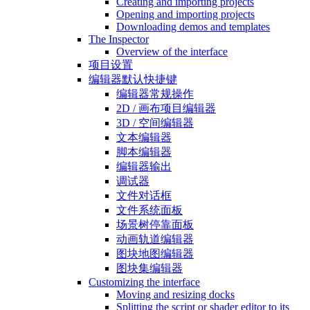
Creating and importing projects
Opening and importing projects
Downloading demos and templates
The Inspector
Overview of the interface
项目设置
编辑器默认快捷键
编辑器常规操作
2D / 画布项目编辑器
3D / 空间编辑器
文本编辑器
脚本编辑器
编辑器输出
调试器
文件对话框
文件系统面板
场景树停靠面板
动画轨道编辑器
图块地图编辑器
图块集编辑器
Customizing the interface
Moving and resizing docks
Splitting the script or shader editor to its