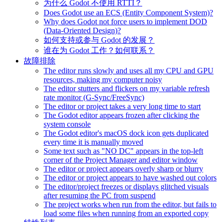
为什么 Godot 不使用 RTTI？
Does Godot use an ECS (Entity Component System)?
Why does Godot not force users to implement DOD
(Data-Oriented Design)?
如何支持或参与 Godot 的发展？
谁在为 Godot 工作？如何联系？
故障排除
The editor runs slowly and uses all my CPU and GPU
resources, making my computer noisy
The editor stutters and flickers on my variable refresh
rate monitor (G-Sync/FreeSync)
The editor or project takes a very long time to start
The Godot editor appears frozen after clicking the
system console
The Godot editor's macOS dock icon gets duplicated
every time it is manually moved
Some text such as "NO DC" appears in the top-left
corner of the Project Manager and editor window
The editor or project appears overly sharp or blurry
The editor or project appears to have washed out colors
The editor/project freezes or displays glitched visuals
after resuming the PC from suspend
The project works when run from the editor, but fails to
load some files when running from an exported copy