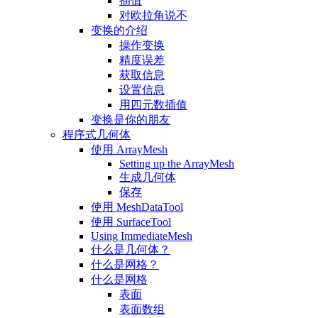
插值
对欧拉角说不
变换的介绍
操作变换
精度误差
获取信息
设置信息
用四元数插值
变换是你的朋友
程序式几何体
使用 ArrayMesh
Setting up the ArrayMesh
生成几何体
保存
使用 MeshDataTool
使用 SurfaceTool
Using ImmediateMesh
什么是几何体？
什么是网格？
什么是网格
表面
表面数组