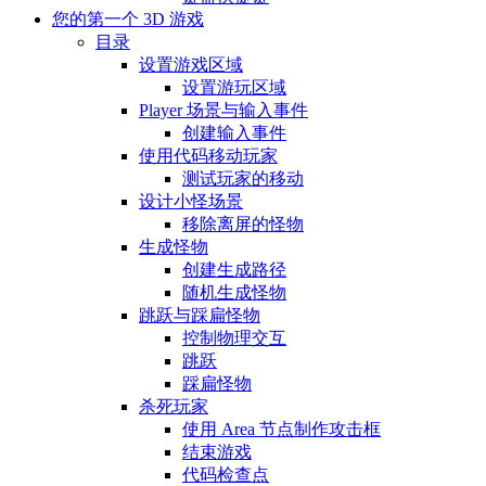
您的第一个 3D 游戏
目录
设置游戏区域
设置游玩区域
Player 场景与输入事件
创建输入事件
使用代码移动玩家
测试玩家的移动
设计小怪场景
移除离屏的怪物
生成怪物
创建生成路径
随机生成怪物
跳跃与踩扁怪物
控制物理交互
跳跃
踩扁怪物
杀死玩家
使用 Area 节点制作攻击框
结束游戏
代码检查点