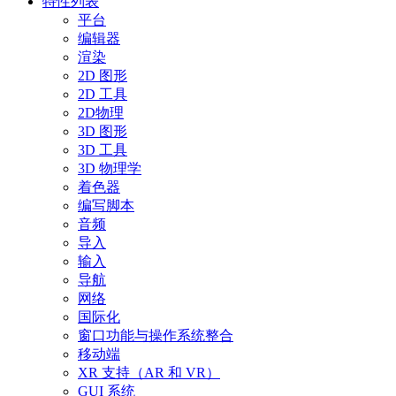
特性列表
平台
编辑器
渲染
2D 图形
2D 工具
2D物理
3D 图形
3D 工具
3D 物理学
着色器
编写脚本
音频
导入
输入
导航
网络
国际化
窗口功能与操作系统整合
移动端
XR 支持（AR 和 VR）
GUI 系统