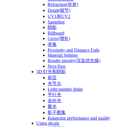
Refraction(折射)
Detail(细节)
UV1和UV2
Sampling
阴影
Billboard
Grow(增长)
变换
Proximity and Distance Fade
Material Settings
Render priority(渲染优先级)
Next Pass
3D 灯光和阴影
前言
光节点
Light number limits
平行光
全向光
聚光
影子图集
Balancing performance and quality
Using decals