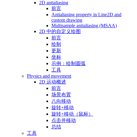
2D antialiasing
前言
Antialiasing property in Line2D and
custom drawing
Multisample antialiasing (MSAA)
2D 中的自定义绘图
前言
绘制
更新
坐标
示例：绘制圆弧
工具
Physics and movement
2D 运动概述
前言
场景布置
八向移动
旋转+移动
旋转+移动（鼠标）
点击并移动
总结
工具