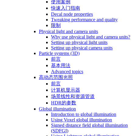
使用案例
快速入门指南
Decal node properties
Tweaking performance and quality
限制
Physical light and camera units
Why use physical light and camera units?
Setting up physical light units
Setting up physical camera units
Particle systems (3D)
前言
基本用法
Advanced topics
高动态范围光照
前言
计算机显示器
场景线性和资源管道
HDR的参数
Global illumination
Introduction to global illumination
Using Voxel global illumination
Signed distance field global illumination
(SDFGI)