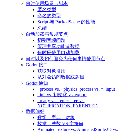
何时使用场景与脚本
匿名类型
命名的类型
Script 与 PackedScene 的性能
总结
自动加载与常规节点
切割音频问题
管理共享功能或数据
何时应使用自动加载
何时以及如何避免为任何事情使用节点
Godot 接口
获取对象引用
从对象访问数据或逻辑
Godot 通知
_process vs. _physics_process vs. *_input
_init vs. 初始化 vs. export
_ready vs. _enter_tree vs.
NOTIFICATION_PARENTED
数据偏好
数组、字典、对象
枚举：整数 VS 字符串
AnimatedTexture vs. AnimatedSprite2D vs.