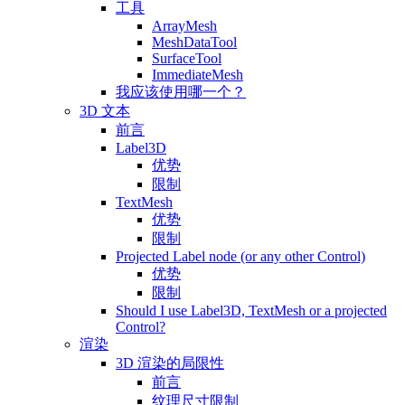
工具
ArrayMesh
MeshDataTool
SurfaceTool
ImmediateMesh
我应该使用哪一个？
3D 文本
前言
Label3D
优势
限制
TextMesh
优势
限制
Projected Label node (or any other Control)
优势
限制
Should I use Label3D, TextMesh or a projected
Control?
渲染
3D 渲染的局限性
前言
纹理尺寸限制