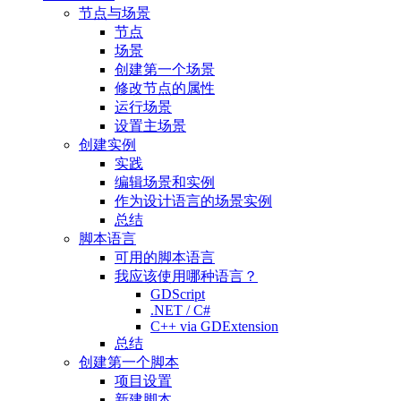
节点与场景
节点
场景
创建第一个场景
修改节点的属性
运行场景
设置主场景
创建实例
实践
编辑场景和实例
作为设计语言的场景实例
总结
脚本语言
可用的脚本语言
我应该使用哪种语言？
GDScript
.NET / C#
C++ via GDExtension
总结
创建第一个脚本
项目设置
新建脚本