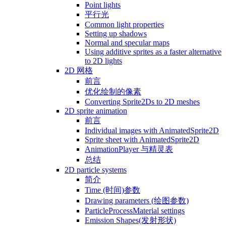
Point lights
平行光
Common light properties
Setting up shadows
Normal and specular maps
Using additive sprites as a faster alternative
to 2D lights
2D 网格
前言
优化绘制的像素
Converting Sprite2Ds to 2D meshes
2D sprite animation
前言
Individual images with AnimatedSprite2D
Sprite sheet with AnimatedSprite2D
AnimationPlayer 与精灵表
总结
2D particle systems
简介
Time (时间)参数
Drawing parameters (绘图参数)
ParticleProcessMaterial settings
Emission Shapes(发射形状)