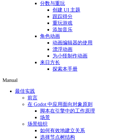
分数与重玩
创建 UI 主题
跟踪得分
重玩游戏
添加音乐
角色动画
动画编辑器的使用
漂浮动画
为小怪制作动画
来日方长
探索本手册
Manual
最佳实践
前言
在 Godot 中应用面向对象原则
脚本在引擎中的工作原理
场景
场景组织
如何有效地建立关系
选择节点树结构