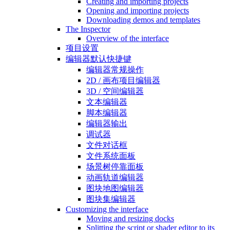
Creating and importing projects
Opening and importing projects
Downloading demos and templates
The Inspector
Overview of the interface
项目设置
编辑器默认快捷键
编辑器常规操作
2D / 画布项目编辑器
3D / 空间编辑器
文本编辑器
脚本编辑器
编辑器输出
调试器
文件对话框
文件系统面板
场景树停靠面板
动画轨道编辑器
图块地图编辑器
图块集编辑器
Customizing the interface
Moving and resizing docks
Splitting the script or shader editor to its