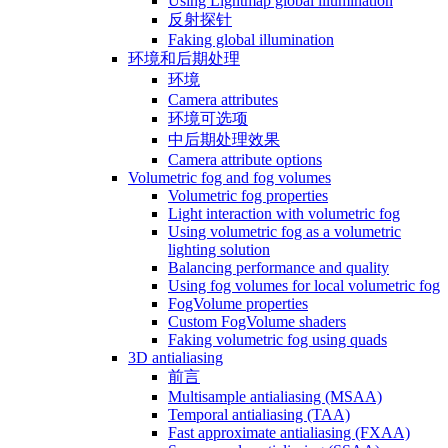
Using Lightmap global illumination
反射探针
Faking global illumination
环境和后期处理
环境
Camera attributes
环境可选项
中后期处理效果
Camera attribute options
Volumetric fog and fog volumes
Volumetric fog properties
Light interaction with volumetric fog
Using volumetric fog as a volumetric
lighting solution
Balancing performance and quality
Using fog volumes for local volumetric fog
FogVolume properties
Custom FogVolume shaders
Faking volumetric fog using quads
3D antialiasing
前言
Multisample antialiasing (MSAA)
Temporal antialiasing (TAA)
Fast approximate antialiasing (FXAA)