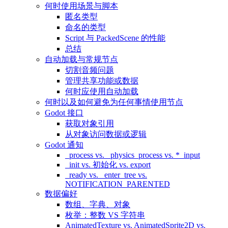
何时使用场景与脚本
匿名类型
命名的类型
Script 与 PackedScene 的性能
总结
自动加载与常规节点
切割音频问题
管理共享功能或数据
何时应使用自动加载
何时以及如何避免为任何事情使用节点
Godot 接口
获取对象引用
从对象访问数据或逻辑
Godot 通知
_process vs. _physics_process vs. *_input
_init vs. 初始化 vs. export
_ready vs. _enter_tree vs.
NOTIFICATION_PARENTED
数据偏好
数组、字典、对象
枚举：整数 VS 字符串
AnimatedTexture vs. AnimatedSprite2D vs.