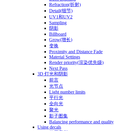
Refraction(折射)
Detail(细节)
UV1和UV2
Sampling
阴影
Billboard
Grow(增长)
变换
Proximity and Distance Fade
Material Settings
Render priority(渲染优先级)
Next Pass
3D 灯光和阴影
前言
光节点
Light number limits
平行光
全向光
聚光
影子图集
Balancing performance and quality
Using decals