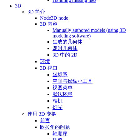
Handling missing tiles
3D
3D 简介
Node3D node
3D 内容
Manually authored models (using 3D
modeling software)
生成的几何体
即时几何体
3D 中的 2D
环境
3D 视口
坐标系
空间与操纵小工具
视图菜单
默认环境
相机
灯光
使用 3D 变换
前言
欧拉角的问题
轴顺序