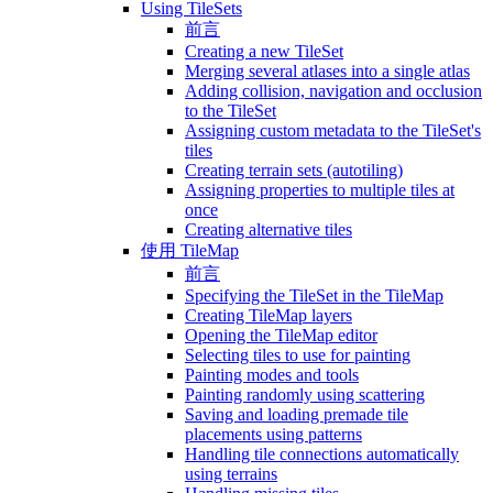
Using TileSets
前言
Creating a new TileSet
Merging several atlases into a single atlas
Adding collision, navigation and occlusion
to the TileSet
Assigning custom metadata to the TileSet's
tiles
Creating terrain sets (autotiling)
Assigning properties to multiple tiles at
once
Creating alternative tiles
使用 TileMap
前言
Specifying the TileSet in the TileMap
Creating TileMap layers
Opening the TileMap editor
Selecting tiles to use for painting
Painting modes and tools
Painting randomly using scattering
Saving and loading premade tile
placements using patterns
Handling tile connections automatically
using terrains