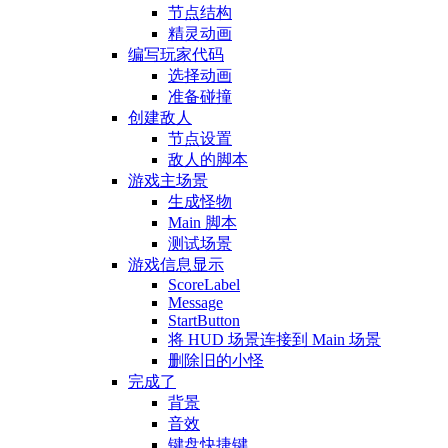
节点结构
精灵动画
编写玩家代码
选择动画
准备碰撞
创建敌人
节点设置
敌人的脚本
游戏主场景
生成怪物
Main 脚本
测试场景
游戏信息显示
ScoreLabel
Message
StartButton
将 HUD 场景连接到 Main 场景
删除旧的小怪
完成了
背景
音效
键盘快捷键