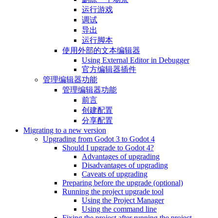
运行游戏
调试
导出
运行脚本
使用外部的文本编辑器
Using External Editor in Debugger
官方编辑器插件
管理编辑器功能
管理编辑器功能
前言
创建配置
分享配置
Migrating to a new version
Upgrading from Godot 3 to Godot 4
Should I upgrade to Godot 4?
Advantages of upgrading
Disadvantages of upgrading
Caveats of upgrading
Preparing before the upgrade (optional)
Running the project upgrade tool
Using the Project Manager
Using the command line
Fixing the project after running the project