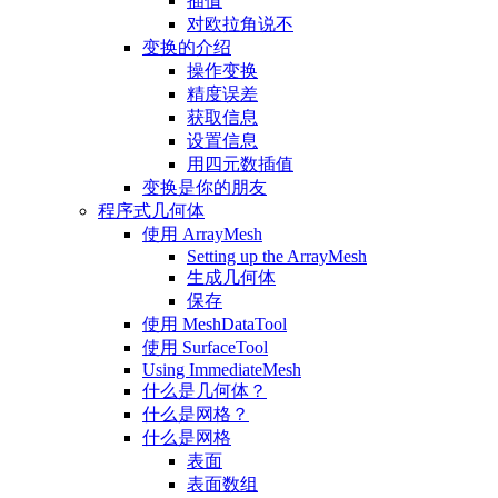
插值
对欧拉角说不
变换的介绍
操作变换
精度误差
获取信息
设置信息
用四元数插值
变换是你的朋友
程序式几何体
使用 ArrayMesh
Setting up the ArrayMesh
生成几何体
保存
使用 MeshDataTool
使用 SurfaceTool
Using ImmediateMesh
什么是几何体？
什么是网格？
什么是网格
表面
表面数组