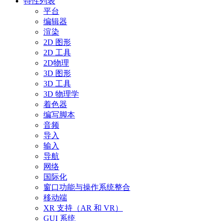
特性列表
平台
编辑器
渲染
2D 图形
2D 工具
2D物理
3D 图形
3D 工具
3D 物理学
着色器
编写脚本
音频
导入
输入
导航
网络
国际化
窗口功能与操作系统整合
移动端
XR 支持（AR 和 VR）
GUI 系统