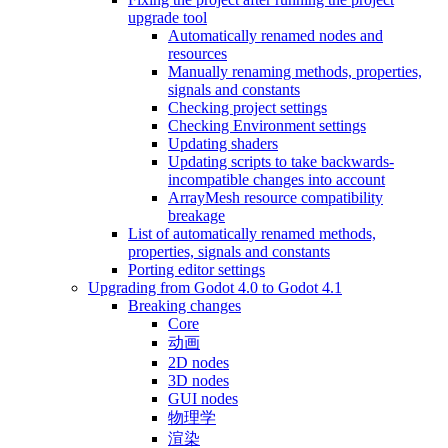
upgrade tool
Automatically renamed nodes and
resources
Manually renaming methods, properties,
signals and constants
Checking project settings
Checking Environment settings
Updating shaders
Updating scripts to take backwards-
incompatible changes into account
ArrayMesh resource compatibility
breakage
List of automatically renamed methods,
properties, signals and constants
Porting editor settings
Upgrading from Godot 4.0 to Godot 4.1
Breaking changes
Core
动画
2D nodes
3D nodes
GUI nodes
物理学
渲染