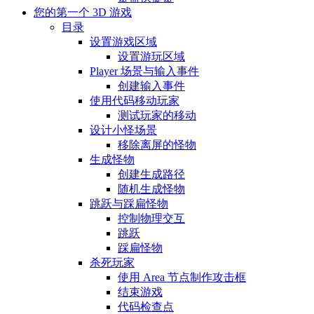
您的第一个 3D 游戏
目录
设置游戏区域
设置游玩区域
Player 场景与输入事件
创建输入事件
使用代码移动玩家
测试玩家的移动
设计小怪场景
移除离屏的怪物
生成怪物
创建生成路径
随机生成怪物
跳跃与踩扁怪物
控制物理交互
跳跃
踩扁怪物
杀死玩家
使用 Area 节点制作攻击框
结束游戏
代码检查点