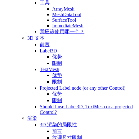
工具
ArrayMesh
MeshDataTool
SurfaceTool
ImmediateMesh
我应该使用哪一个？
3D 文本
前言
Label3D
优势
限制
TextMesh
优势
限制
Projected Label node (or any other Control)
优势
限制
Should I use Label3D, TextMesh or a projected
Control?
渲染
3D 渲染的局限性
前言
纹理尺寸限制