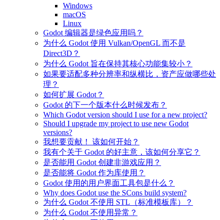
Windows
macOS
Linux
Godot 编辑器是绿色应用吗？
为什么 Godot 使用 Vulkan/OpenGL 而不是
Direct3D？
为什么 Godot 旨在保持其核心功能集较小？
如果要适配多种分辨率和纵横比，资产应做哪些处
理？
如何扩展 Godot？
Godot 的下一个版本什么时候发布？
Which Godot version should I use for a new project?
Should I upgrade my project to use new Godot
versions?
我想要贡献！ 该如何开始？
我有个关于 Godot 的好主意，该如何分享它？
是否能用 Godot 创建非游戏应用？
是否能将 Godot 作为库使用？
Godot 使用的用户界面工具包是什么？
Why does Godot use the SCons build system?
为什么 Godot 不使用 STL（标准模板库）？
为什么 Godot 不使用异常？