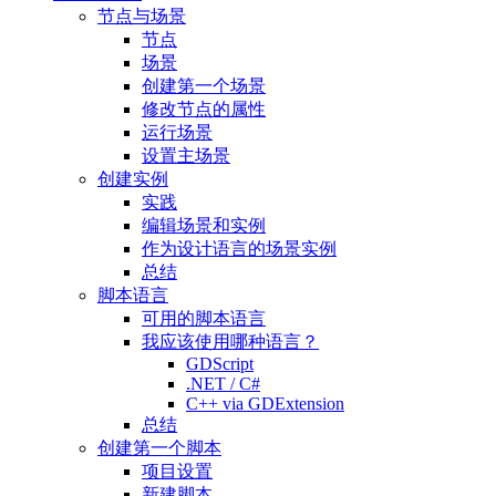
节点与场景
节点
场景
创建第一个场景
修改节点的属性
运行场景
设置主场景
创建实例
实践
编辑场景和实例
作为设计语言的场景实例
总结
脚本语言
可用的脚本语言
我应该使用哪种语言？
GDScript
.NET / C#
C++ via GDExtension
总结
创建第一个脚本
项目设置
新建脚本