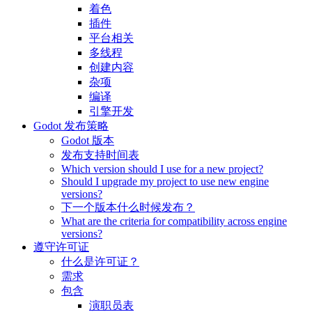
着色
插件
平台相关
多线程
创建内容
杂项
编译
引擎开发
Godot 发布策略
Godot 版本
发布支持时间表
Which version should I use for a new project?
Should I upgrade my project to use new engine
versions?
下一个版本什么时候发布？
What are the criteria for compatibility across engine
versions?
遵守许可证
什么是许可证？
需求
包含
演职员表