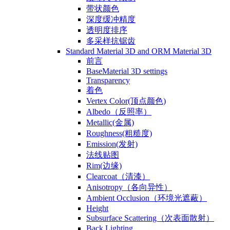
带状颜色
深度缓冲精度
透明度排序
多采样抗锯齿
Standard Material 3D and ORM Material 3D
前言
BaseMaterial 3D settings
Transparency
着色
Vertex Color(顶点颜色)
Albedo（反照率）
Metallic(金属)
Roughness(粗糙度)
Emission(发射)
法线贴图
Rim(边缘)
Clearcoat（清漆）
Anisotropy（各向异性）
Ambient Occlusion（环境光遮蔽）
Height
Subsurface Scattering（次表面散射）
Back Lighting