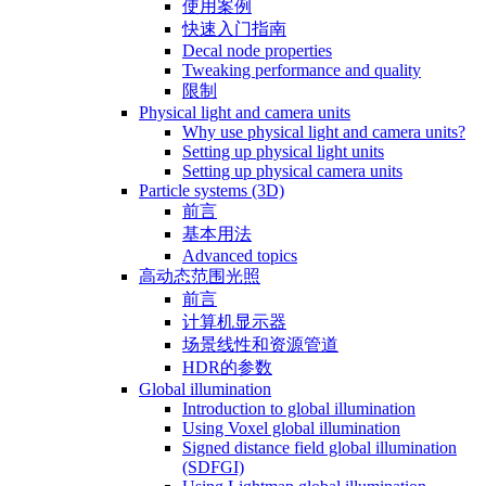
使用案例
快速入门指南
Decal node properties
Tweaking performance and quality
限制
Physical light and camera units
Why use physical light and camera units?
Setting up physical light units
Setting up physical camera units
Particle systems (3D)
前言
基本用法
Advanced topics
高动态范围光照
前言
计算机显示器
场景线性和资源管道
HDR的参数
Global illumination
Introduction to global illumination
Using Voxel global illumination
Signed distance field global illumination
(SDFGI)