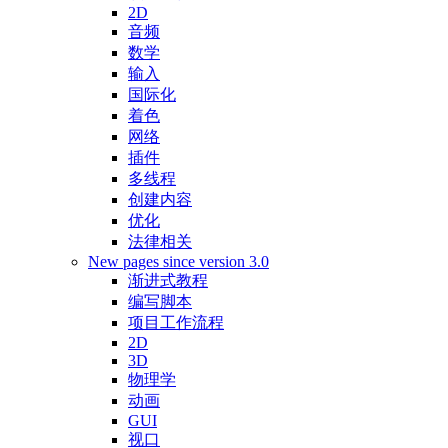
2D
音频
数学
输入
国际化
着色
网络
插件
多线程
创建内容
优化
法律相关
New pages since version 3.0
渐进式教程
编写脚本
项目工作流程
2D
3D
物理学
动画
GUI
视口