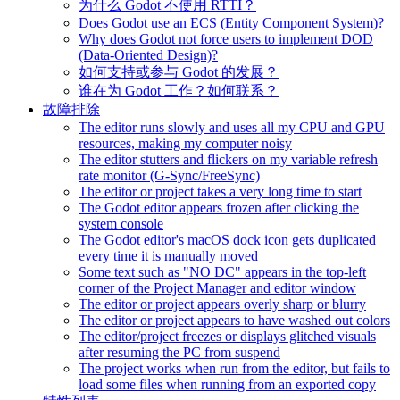
为什么 Godot 不使用 RTTI？
Does Godot use an ECS (Entity Component System)?
Why does Godot not force users to implement DOD
(Data-Oriented Design)?
如何支持或参与 Godot 的发展？
谁在为 Godot 工作？如何联系？
故障排除
The editor runs slowly and uses all my CPU and GPU
resources, making my computer noisy
The editor stutters and flickers on my variable refresh
rate monitor (G-Sync/FreeSync)
The editor or project takes a very long time to start
The Godot editor appears frozen after clicking the
system console
The Godot editor's macOS dock icon gets duplicated
every time it is manually moved
Some text such as "NO DC" appears in the top-left
corner of the Project Manager and editor window
The editor or project appears overly sharp or blurry
The editor or project appears to have washed out colors
The editor/project freezes or displays glitched visuals
after resuming the PC from suspend
The project works when run from the editor, but fails to
load some files when running from an exported copy