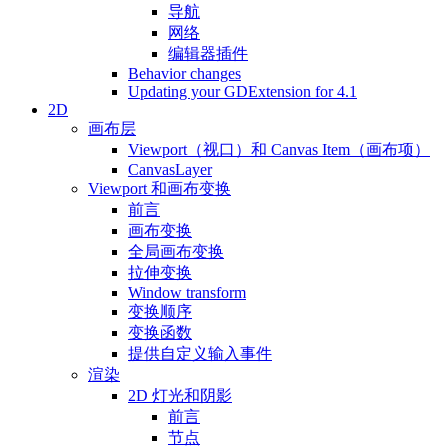
导航
网络
编辑器插件
Behavior changes
Updating your GDExtension for 4.1
2D
画布层
Viewport（视口）和 Canvas Item（画布项）
CanvasLayer
Viewport 和画布变换
前言
画布变换
全局画布变换
拉伸变换
Window transform
变换顺序
变换函数
提供自定义输入事件
渲染
2D 灯光和阴影
前言
节点