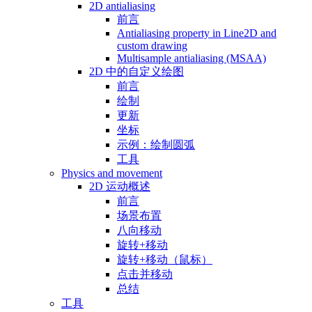
2D antialiasing
前言
Antialiasing property in Line2D and
custom drawing
Multisample antialiasing (MSAA)
2D 中的自定义绘图
前言
绘制
更新
坐标
示例：绘制圆弧
工具
Physics and movement
2D 运动概述
前言
场景布置
八向移动
旋转+移动
旋转+移动（鼠标）
点击并移动
总结
工具