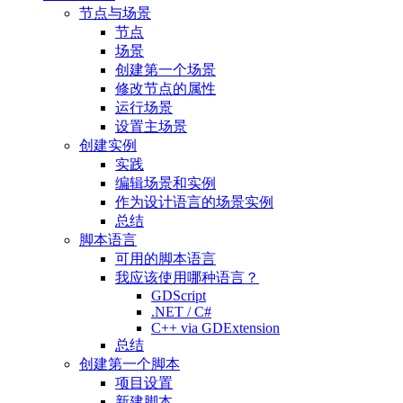
节点与场景
节点
场景
创建第一个场景
修改节点的属性
运行场景
设置主场景
创建实例
实践
编辑场景和实例
作为设计语言的场景实例
总结
脚本语言
可用的脚本语言
我应该使用哪种语言？
GDScript
.NET / C#
C++ via GDExtension
总结
创建第一个脚本
项目设置
新建脚本