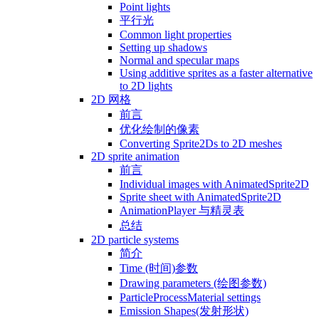
Point lights
平行光
Common light properties
Setting up shadows
Normal and specular maps
Using additive sprites as a faster alternative
to 2D lights
2D 网格
前言
优化绘制的像素
Converting Sprite2Ds to 2D meshes
2D sprite animation
前言
Individual images with AnimatedSprite2D
Sprite sheet with AnimatedSprite2D
AnimationPlayer 与精灵表
总结
2D particle systems
简介
Time (时间)参数
Drawing parameters (绘图参数)
ParticleProcessMaterial settings
Emission Shapes(发射形状)