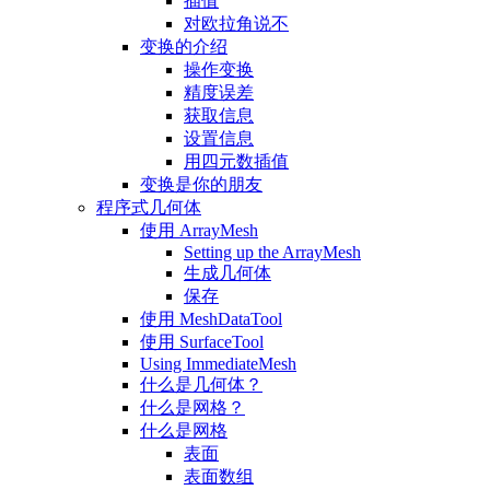
插值
对欧拉角说不
变换的介绍
操作变换
精度误差
获取信息
设置信息
用四元数插值
变换是你的朋友
程序式几何体
使用 ArrayMesh
Setting up the ArrayMesh
生成几何体
保存
使用 MeshDataTool
使用 SurfaceTool
Using ImmediateMesh
什么是几何体？
什么是网格？
什么是网格
表面
表面数组