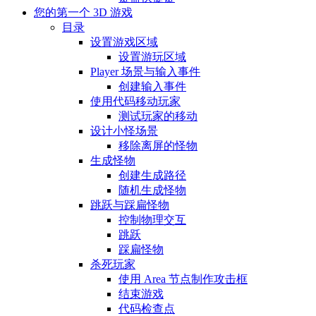
您的第一个 3D 游戏
目录
设置游戏区域
设置游玩区域
Player 场景与输入事件
创建输入事件
使用代码移动玩家
测试玩家的移动
设计小怪场景
移除离屏的怪物
生成怪物
创建生成路径
随机生成怪物
跳跃与踩扁怪物
控制物理交互
跳跃
踩扁怪物
杀死玩家
使用 Area 节点制作攻击框
结束游戏
代码检查点