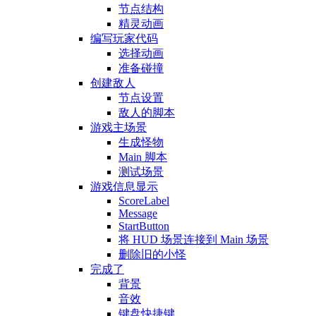
节点结构
精灵动画
编写玩家代码
选择动画
准备碰撞
创建敌人
节点设置
敌人的脚本
游戏主场景
生成怪物
Main 脚本
测试场景
游戏信息显示
ScoreLabel
Message
StartButton
将 HUD 场景连接到 Main 场景
删除旧的小怪
完成了
背景
音效
键盘快捷键