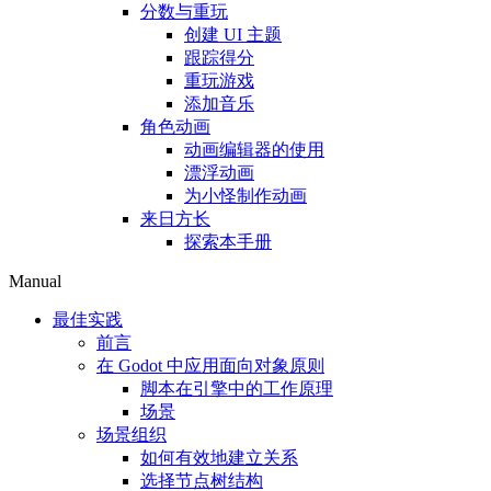
分数与重玩
创建 UI 主题
跟踪得分
重玩游戏
添加音乐
角色动画
动画编辑器的使用
漂浮动画
为小怪制作动画
来日方长
探索本手册
Manual
最佳实践
前言
在 Godot 中应用面向对象原则
脚本在引擎中的工作原理
场景
场景组织
如何有效地建立关系
选择节点树结构