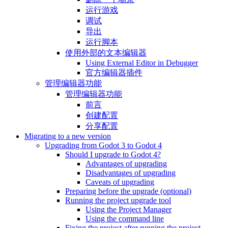
运行游戏
调试
导出
运行脚本
使用外部的文本编辑器
Using External Editor in Debugger
官方编辑器插件
管理编辑器功能
管理编辑器功能
前言
创建配置
分享配置
Migrating to a new version
Upgrading from Godot 3 to Godot 4
Should I upgrade to Godot 4?
Advantages of upgrading
Disadvantages of upgrading
Caveats of upgrading
Preparing before the upgrade (optional)
Running the project upgrade tool
Using the Project Manager
Using the command line
Fixing the project after running the project