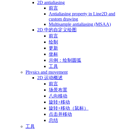
2D antialiasing
前言
Antialiasing property in Line2D and
custom drawing
Multisample antialiasing (MSAA)
2D 中的自定义绘图
前言
绘制
更新
坐标
示例：绘制圆弧
工具
Physics and movement
2D 运动概述
前言
场景布置
八向移动
旋转+移动
旋转+移动（鼠标）
点击并移动
总结
工具