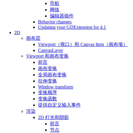
导航
网络
编辑器插件
Behavior changes
Updating your GDExtension for 4.1
2D
画布层
Viewport（视口）和 Canvas Item（画布项）
CanvasLayer
Viewport 和画布变换
前言
画布变换
全局画布变换
拉伸变换
Window transform
变换顺序
变换函数
提供自定义输入事件
渲染
2D 灯光和阴影
前言
节点