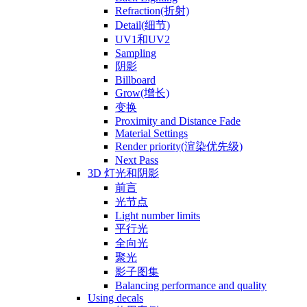
Refraction(折射)
Detail(细节)
UV1和UV2
Sampling
阴影
Billboard
Grow(增长)
变换
Proximity and Distance Fade
Material Settings
Render priority(渲染优先级)
Next Pass
3D 灯光和阴影
前言
光节点
Light number limits
平行光
全向光
聚光
影子图集
Balancing performance and quality
Using decals