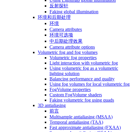
Using Lightmap global illumination
反射探针
Faking global illumination
环境和后期处理
环境
Camera attributes
环境可选项
中后期处理效果
Camera attribute options
Volumetric fog and fog volumes
Volumetric fog properties
Light interaction with volumetric fog
Using volumetric fog as a volumetric
lighting solution
Balancing performance and quality
Using fog volumes for local volumetric fog
FogVolume properties
Custom FogVolume shaders
Faking volumetric fog using quads
3D antialiasing
前言
Multisample antialiasing (MSAA)
Temporal antialiasing (TAA)
Fast approximate antialiasing (FXAA)