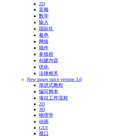
2D
音频
数学
输入
国际化
着色
网络
插件
多线程
创建内容
优化
法律相关
New pages since version 3.0
渐进式教程
编写脚本
项目工作流程
2D
3D
物理学
动画
GUI
视口