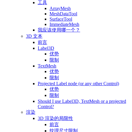
工具
ArrayMesh
MeshDataTool
SurfaceTool
ImmediateMesh
我应该使用哪一个？
3D 文本
前言
Label3D
优势
限制
TextMesh
优势
限制
Projected Label node (or any other Control)
优势
限制
Should I use Label3D, TextMesh or a projected
Control?
渲染
3D 渲染的局限性
前言
纹理尺寸限制