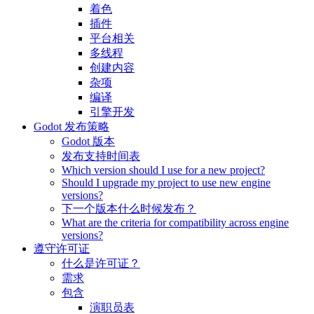
着色
插件
平台相关
多线程
创建内容
杂项
编译
引擎开发
Godot 发布策略
Godot 版本
发布支持时间表
Which version should I use for a new project?
Should I upgrade my project to use new engine
versions?
下一个版本什么时候发布？
What are the criteria for compatibility across engine
versions?
遵守许可证
什么是许可证？
需求
包含
演职员表