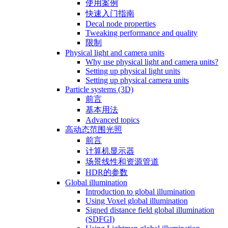
使用案例
快速入门指南
Decal node properties
Tweaking performance and quality
限制
Physical light and camera units
Why use physical light and camera units?
Setting up physical light units
Setting up physical camera units
Particle systems (3D)
前言
基本用法
Advanced topics
高动态范围光照
前言
计算机显示器
场景线性和资源管道
HDR的参数
Global illumination
Introduction to global illumination
Using Voxel global illumination
Signed distance field global illumination
(SDFGI)