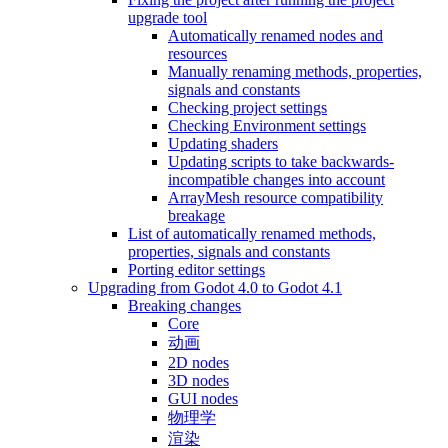
upgrade tool
Automatically renamed nodes and
resources
Manually renaming methods, properties,
signals and constants
Checking project settings
Checking Environment settings
Updating shaders
Updating scripts to take backwards-
incompatible changes into account
ArrayMesh resource compatibility
breakage
List of automatically renamed methods,
properties, signals and constants
Porting editor settings
Upgrading from Godot 4.0 to Godot 4.1
Breaking changes
Core
动画
2D nodes
3D nodes
GUI nodes
物理学
渲染