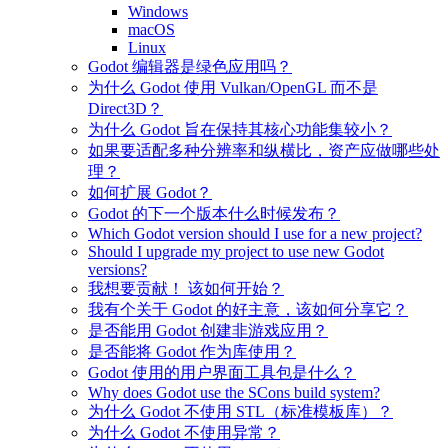
Windows
macOS
Linux
Godot 编辑器是绿色应用吗？
为什么 Godot 使用 Vulkan/OpenGL 而不是
Direct3D？
为什么 Godot 旨在保持其核心功能集较小？
如果要适配多种分辨率和纵横比，资产应做哪些处
理？
如何扩展 Godot？
Godot 的下一个版本什么时候发布？
Which Godot version should I use for a new project?
Should I upgrade my project to use new Godot
versions?
我想要贡献！ 该如何开始？
我有个关于 Godot 的好主意，该如何分享它？
是否能用 Godot 创建非游戏应用？
是否能将 Godot 作为库使用？
Godot 使用的用户界面工具包是什么？
Why does Godot use the SCons build system?
为什么 Godot 不使用 STL（标准模板库）？
为什么 Godot 不使用异常？