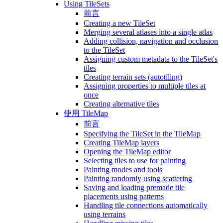
Using TileSets
前言
Creating a new TileSet
Merging several atlases into a single atlas
Adding collision, navigation and occlusion
to the TileSet
Assigning custom metadata to the TileSet's
tiles
Creating terrain sets (autotiling)
Assigning properties to multiple tiles at
once
Creating alternative tiles
使用 TileMap
前言
Specifying the TileSet in the TileMap
Creating TileMap layers
Opening the TileMap editor
Selecting tiles to use for painting
Painting modes and tools
Painting randomly using scattering
Saving and loading premade tile
placements using patterns
Handling tile connections automatically
using terrains