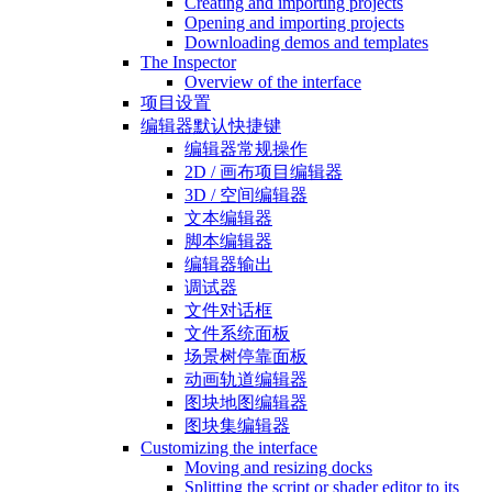
Creating and importing projects
Opening and importing projects
Downloading demos and templates
The Inspector
Overview of the interface
项目设置
编辑器默认快捷键
编辑器常规操作
2D / 画布项目编辑器
3D / 空间编辑器
文本编辑器
脚本编辑器
编辑器输出
调试器
文件对话框
文件系统面板
场景树停靠面板
动画轨道编辑器
图块地图编辑器
图块集编辑器
Customizing the interface
Moving and resizing docks
Splitting the script or shader editor to its