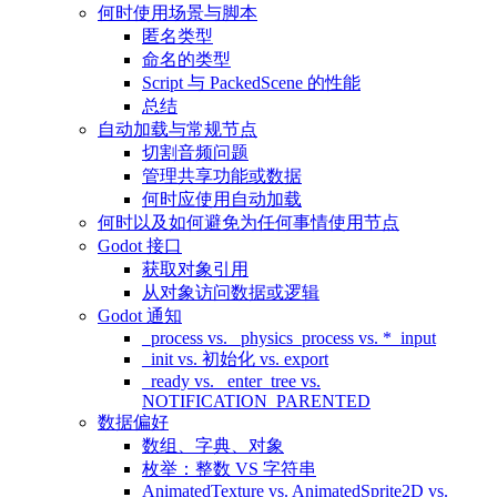
何时使用场景与脚本
匿名类型
命名的类型
Script 与 PackedScene 的性能
总结
自动加载与常规节点
切割音频问题
管理共享功能或数据
何时应使用自动加载
何时以及如何避免为任何事情使用节点
Godot 接口
获取对象引用
从对象访问数据或逻辑
Godot 通知
_process vs. _physics_process vs. *_input
_init vs. 初始化 vs. export
_ready vs. _enter_tree vs.
NOTIFICATION_PARENTED
数据偏好
数组、字典、对象
枚举：整数 VS 字符串
AnimatedTexture vs. AnimatedSprite2D vs.