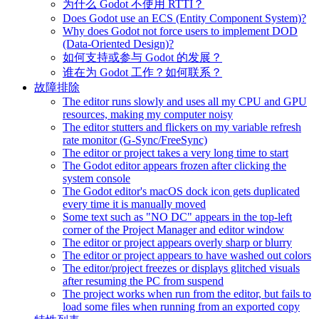
为什么 Godot 不使用 RTTI？
Does Godot use an ECS (Entity Component System)?
Why does Godot not force users to implement DOD
(Data-Oriented Design)?
如何支持或参与 Godot 的发展？
谁在为 Godot 工作？如何联系？
故障排除
The editor runs slowly and uses all my CPU and GPU
resources, making my computer noisy
The editor stutters and flickers on my variable refresh
rate monitor (G-Sync/FreeSync)
The editor or project takes a very long time to start
The Godot editor appears frozen after clicking the
system console
The Godot editor's macOS dock icon gets duplicated
every time it is manually moved
Some text such as "NO DC" appears in the top-left
corner of the Project Manager and editor window
The editor or project appears overly sharp or blurry
The editor or project appears to have washed out colors
The editor/project freezes or displays glitched visuals
after resuming the PC from suspend
The project works when run from the editor, but fails to
load some files when running from an exported copy