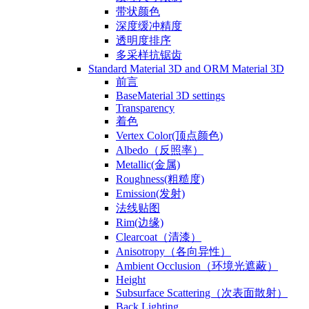
带状颜色
深度缓冲精度
透明度排序
多采样抗锯齿
Standard Material 3D and ORM Material 3D
前言
BaseMaterial 3D settings
Transparency
着色
Vertex Color(顶点颜色)
Albedo（反照率）
Metallic(金属)
Roughness(粗糙度)
Emission(发射)
法线贴图
Rim(边缘)
Clearcoat（清漆）
Anisotropy（各向异性）
Ambient Occlusion（环境光遮蔽）
Height
Subsurface Scattering（次表面散射）
Back Lighting