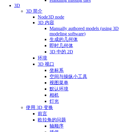
Handling missing tiles
3D
3D 简介
Node3D node
3D 内容
Manually authored models (using 3D
modeling software)
生成的几何体
即时几何体
3D 中的 2D
环境
3D 视口
坐标系
空间与操纵小工具
视图菜单
默认环境
相机
灯光
使用 3D 变换
前言
欧拉角的问题
轴顺序