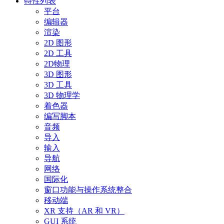
特性列表
平台
编辑器
渲染
2D 图形
2D 工具
2D物理
3D 图形
3D 工具
3D 物理学
着色器
编写脚本
音频
导入
输入
导航
网络
国际化
窗口功能与操作系统整合
移动端
XR 支持（AR 和 VR）
GUI 系统