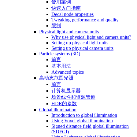
使用案例
快速入门指南
Decal node properties
Tweaking performance and quality
限制
Physical light and camera units
Why use physical light and camera units?
Setting up physical light units
Setting up physical camera units
Particle systems (3D)
前言
基本用法
Advanced topics
高动态范围光照
前言
计算机显示器
场景线性和资源管道
HDR的参数
Global illumination
Introduction to global illumination
Using Voxel global illumination
Signed distance field global illumination
(SDFGI)