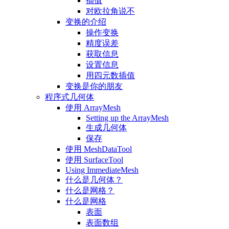
插值
对欧拉角说不
变换的介绍
操作变换
精度误差
获取信息
设置信息
用四元数插值
变换是你的朋友
程序式几何体
使用 ArrayMesh
Setting up the ArrayMesh
生成几何体
保存
使用 MeshDataTool
使用 SurfaceTool
Using ImmediateMesh
什么是几何体？
什么是网格？
什么是网格
表面
表面数组