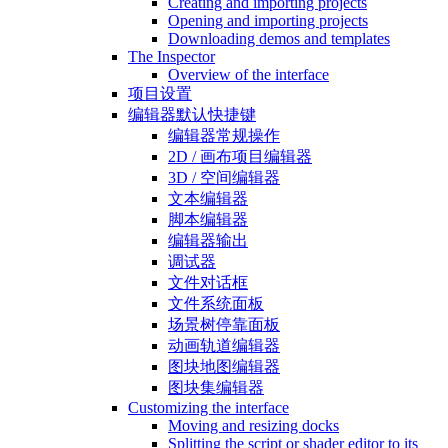
Creating and importing projects
Opening and importing projects
Downloading demos and templates
The Inspector
Overview of the interface
项目设置
编辑器默认快捷键
编辑器常规操作
2D / 画布项目编辑器
3D / 空间编辑器
文本编辑器
脚本编辑器
编辑器输出
调试器
文件对话框
文件系统面板
场景树停靠面板
动画轨道编辑器
图块地图编辑器
图块集编辑器
Customizing the interface
Moving and resizing docks
Splitting the script or shader editor to its