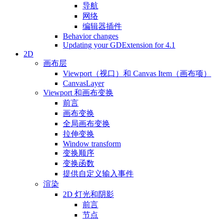
导航
网络
编辑器插件
Behavior changes
Updating your GDExtension for 4.1
2D
画布层
Viewport（视口）和 Canvas Item（画布项）
CanvasLayer
Viewport 和画布变换
前言
画布变换
全局画布变换
拉伸变换
Window transform
变换顺序
变换函数
提供自定义输入事件
渲染
2D 灯光和阴影
前言
节点