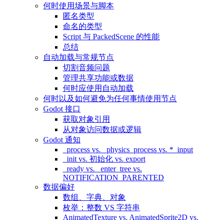
何时使用场景与脚本
匿名类型
命名的类型
Script 与 PackedScene 的性能
总结
自动加载与常规节点
切割音频问题
管理共享功能或数据
何时应使用自动加载
何时以及如何避免为任何事情使用节点
Godot 接口
获取对象引用
从对象访问数据或逻辑
Godot 通知
_process vs. _physics_process vs. *_input
_init vs. 初始化 vs. export
_ready vs. _enter_tree vs.
NOTIFICATION_PARENTED
数据偏好
数组、字典、对象
枚举：整数 VS 字符串
AnimatedTexture vs. AnimatedSprite2D vs.