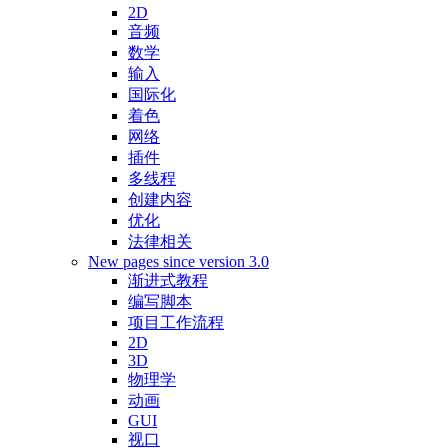
2D
音频
数学
输入
国际化
着色
网络
插件
多线程
创建内容
优化
法律相关
New pages since version 3.0
渐进式教程
编写脚本
项目工作流程
2D
3D
物理学
动画
GUI
视口