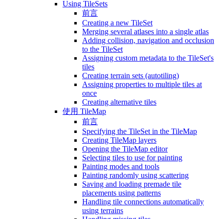
Using TileSets
前言
Creating a new TileSet
Merging several atlases into a single atlas
Adding collision, navigation and occlusion
to the TileSet
Assigning custom metadata to the TileSet's
tiles
Creating terrain sets (autotiling)
Assigning properties to multiple tiles at
once
Creating alternative tiles
使用 TileMap
前言
Specifying the TileSet in the TileMap
Creating TileMap layers
Opening the TileMap editor
Selecting tiles to use for painting
Painting modes and tools
Painting randomly using scattering
Saving and loading premade tile
placements using patterns
Handling tile connections automatically
using terrains