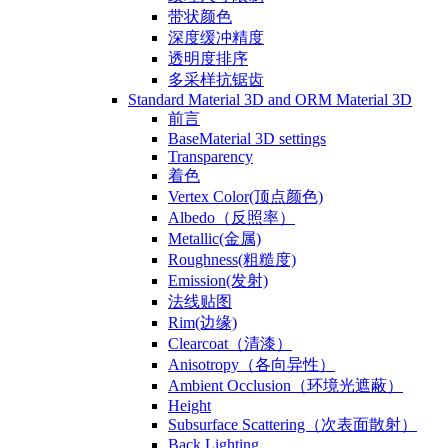
带状颜色
深度缓冲精度
透明度排序
多采样抗锯齿
Standard Material 3D and ORM Material 3D
前言
BaseMaterial 3D settings
Transparency
着色
Vertex Color(顶点颜色)
Albedo（反照率）
Metallic(金属)
Roughness(粗糙度)
Emission(发射)
法线贴图
Rim(边缘)
Clearcoat（清漆）
Anisotropy（各向异性）
Ambient Occlusion（环境光遮蔽）
Height
Subsurface Scattering（次表面散射）
Back Lighting