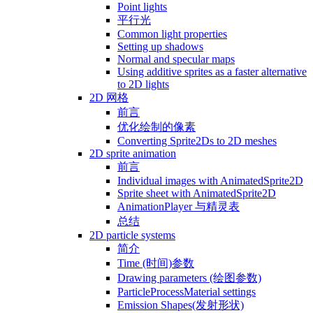
Point lights
平行光
Common light properties
Setting up shadows
Normal and specular maps
Using additive sprites as a faster alternative
to 2D lights
2D 网格
前言
优化绘制的像素
Converting Sprite2Ds to 2D meshes
2D sprite animation
前言
Individual images with AnimatedSprite2D
Sprite sheet with AnimatedSprite2D
AnimationPlayer 与精灵表
总结
2D particle systems
简介
Time (时间)参数
Drawing parameters (绘图参数)
ParticleProcessMaterial settings
Emission Shapes(发射形状)