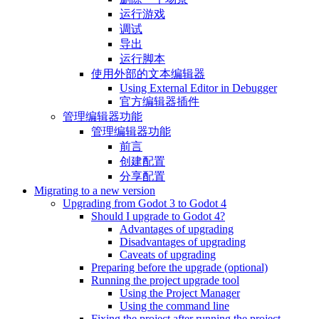
运行游戏
调试
导出
运行脚本
使用外部的文本编辑器
Using External Editor in Debugger
官方编辑器插件
管理编辑器功能
管理编辑器功能
前言
创建配置
分享配置
Migrating to a new version
Upgrading from Godot 3 to Godot 4
Should I upgrade to Godot 4?
Advantages of upgrading
Disadvantages of upgrading
Caveats of upgrading
Preparing before the upgrade (optional)
Running the project upgrade tool
Using the Project Manager
Using the command line
Fixing the project after running the project