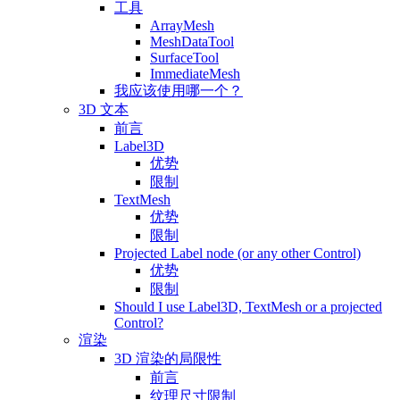
工具
ArrayMesh
MeshDataTool
SurfaceTool
ImmediateMesh
我应该使用哪一个？
3D 文本
前言
Label3D
优势
限制
TextMesh
优势
限制
Projected Label node (or any other Control)
优势
限制
Should I use Label3D, TextMesh or a projected
Control?
渲染
3D 渲染的局限性
前言
纹理尺寸限制