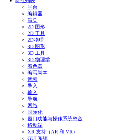
特性列表
平台
编辑器
渲染
2D 图形
2D 工具
2D物理
3D 图形
3D 工具
3D 物理学
着色器
编写脚本
音频
导入
输入
导航
网络
国际化
窗口功能与操作系统整合
移动端
XR 支持（AR 和 VR）
GUI 系统