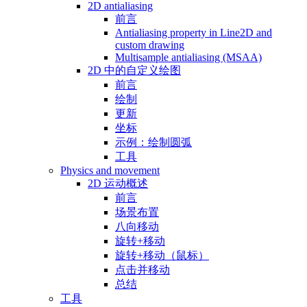
2D antialiasing
前言
Antialiasing property in Line2D and
custom drawing
Multisample antialiasing (MSAA)
2D 中的自定义绘图
前言
绘制
更新
坐标
示例：绘制圆弧
工具
Physics and movement
2D 运动概述
前言
场景布置
八向移动
旋转+移动
旋转+移动（鼠标）
点击并移动
总结
工具