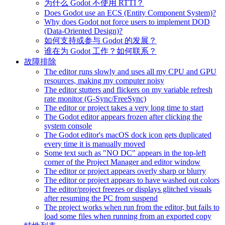
为什么 Godot 不使用 RTTI？
Does Godot use an ECS (Entity Component System)?
Why does Godot not force users to implement DOD
(Data-Oriented Design)?
如何支持或参与 Godot 的发展？
谁在为 Godot 工作？如何联系？
故障排除
The editor runs slowly and uses all my CPU and GPU
resources, making my computer noisy
The editor stutters and flickers on my variable refresh
rate monitor (G-Sync/FreeSync)
The editor or project takes a very long time to start
The Godot editor appears frozen after clicking the
system console
The Godot editor's macOS dock icon gets duplicated
every time it is manually moved
Some text such as "NO DC" appears in the top-left
corner of the Project Manager and editor window
The editor or project appears overly sharp or blurry
The editor or project appears to have washed out colors
The editor/project freezes or displays glitched visuals
after resuming the PC from suspend
The project works when run from the editor, but fails to
load some files when running from an exported copy