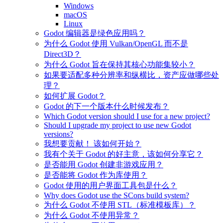
Windows
macOS
Linux
Godot 编辑器是绿色应用吗？
为什么 Godot 使用 Vulkan/OpenGL 而不是
Direct3D？
为什么 Godot 旨在保持其核心功能集较小？
如果要适配多种分辨率和纵横比，资产应做哪些处
理？
如何扩展 Godot？
Godot 的下一个版本什么时候发布？
Which Godot version should I use for a new project?
Should I upgrade my project to use new Godot
versions?
我想要贡献！ 该如何开始？
我有个关于 Godot 的好主意，该如何分享它？
是否能用 Godot 创建非游戏应用？
是否能将 Godot 作为库使用？
Godot 使用的用户界面工具包是什么？
Why does Godot use the SCons build system?
为什么 Godot 不使用 STL（标准模板库）？
为什么 Godot 不使用异常？