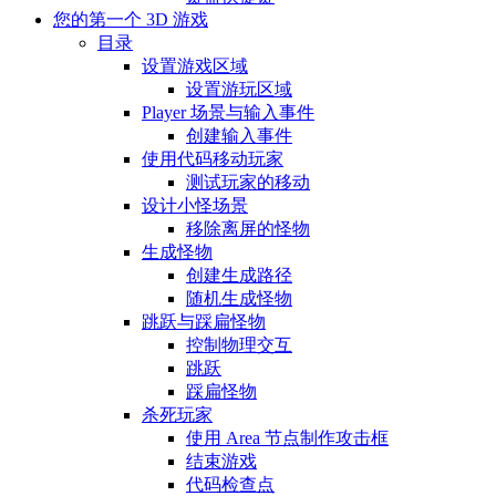
您的第一个 3D 游戏
目录
设置游戏区域
设置游玩区域
Player 场景与输入事件
创建输入事件
使用代码移动玩家
测试玩家的移动
设计小怪场景
移除离屏的怪物
生成怪物
创建生成路径
随机生成怪物
跳跃与踩扁怪物
控制物理交互
跳跃
踩扁怪物
杀死玩家
使用 Area 节点制作攻击框
结束游戏
代码检查点