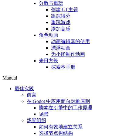
分数与重玩
创建 UI 主题
跟踪得分
重玩游戏
添加音乐
角色动画
动画编辑器的使用
漂浮动画
为小怪制作动画
来日方长
探索本手册
Manual
最佳实践
前言
在 Godot 中应用面向对象原则
脚本在引擎中的工作原理
场景
场景组织
如何有效地建立关系
选择节点树结构