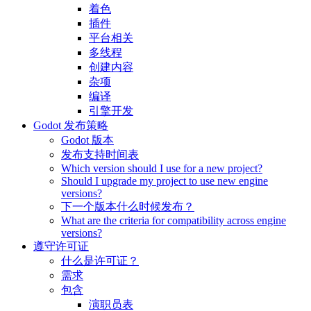
着色
插件
平台相关
多线程
创建内容
杂项
编译
引擎开发
Godot 发布策略
Godot 版本
发布支持时间表
Which version should I use for a new project?
Should I upgrade my project to use new engine
versions?
下一个版本什么时候发布？
What are the criteria for compatibility across engine
versions?
遵守许可证
什么是许可证？
需求
包含
演职员表