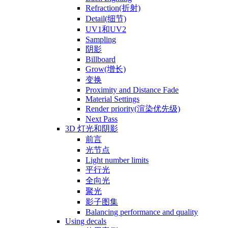
Refraction(折射)
Detail(细节)
UV1和UV2
Sampling
阴影
Billboard
Grow(增长)
变换
Proximity and Distance Fade
Material Settings
Render priority(渲染优先级)
Next Pass
3D 灯光和阴影
前言
光节点
Light number limits
平行光
全向光
聚光
影子图集
Balancing performance and quality
Using decals