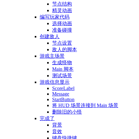
节点结构
精灵动画
编写玩家代码
选择动画
准备碰撞
创建敌人
节点设置
敌人的脚本
游戏主场景
生成怪物
Main 脚本
测试场景
游戏信息显示
ScoreLabel
Message
StartButton
将 HUD 场景连接到 Main 场景
删除旧的小怪
完成了
背景
音效
键盘快捷键