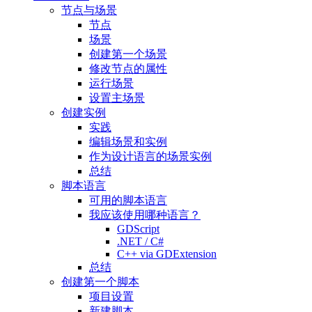
节点与场景
节点
场景
创建第一个场景
修改节点的属性
运行场景
设置主场景
创建实例
实践
编辑场景和实例
作为设计语言的场景实例
总结
脚本语言
可用的脚本语言
我应该使用哪种语言？
GDScript
.NET / C#
C++ via GDExtension
总结
创建第一个脚本
项目设置
新建脚本