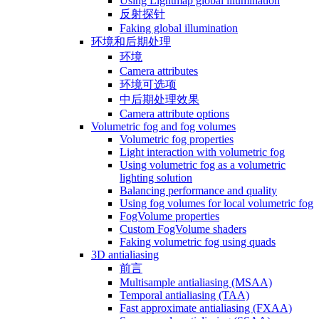
Using Lightmap global illumination
反射探针
Faking global illumination
环境和后期处理
环境
Camera attributes
环境可选项
中后期处理效果
Camera attribute options
Volumetric fog and fog volumes
Volumetric fog properties
Light interaction with volumetric fog
Using volumetric fog as a volumetric
lighting solution
Balancing performance and quality
Using fog volumes for local volumetric fog
FogVolume properties
Custom FogVolume shaders
Faking volumetric fog using quads
3D antialiasing
前言
Multisample antialiasing (MSAA)
Temporal antialiasing (TAA)
Fast approximate antialiasing (FXAA)