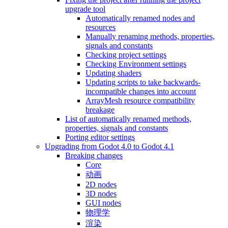
upgrade tool
Automatically renamed nodes and
resources
Manually renaming methods, properties,
signals and constants
Checking project settings
Checking Environment settings
Updating shaders
Updating scripts to take backwards-
incompatible changes into account
ArrayMesh resource compatibility
breakage
List of automatically renamed methods,
properties, signals and constants
Porting editor settings
Upgrading from Godot 4.0 to Godot 4.1
Breaking changes
Core
动画
2D nodes
3D nodes
GUI nodes
物理学
渲染