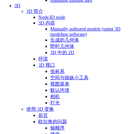
Handling missing tiles
3D
3D 简介
Node3D node
3D 内容
Manually authored models (using 3D
modeling software)
生成的几何体
即时几何体
3D 中的 2D
环境
3D 视口
坐标系
空间与操纵小工具
视图菜单
默认环境
相机
灯光
使用 3D 变换
前言
欧拉角的问题
轴顺序