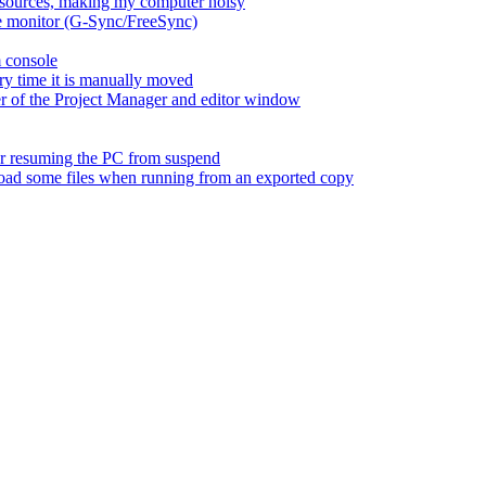
esources, making my computer noisy
ate monitor (G-Sync/FreeSync)
m console
ry time it is manually moved
er of the Project Manager and editor window
fter resuming the PC from suspend
 load some files when running from an exported copy