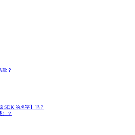
条款？
闭源 SDK 的名字】吗？
成）？