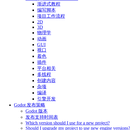
渐进式教程
编写脚本
项目工作流程
2D
3D
物理学
动画
GUI
视口
着色
插件
平台相关
多线程
创建内容
杂项
编译
引擎开发
Godot 发布策略
Godot 版本
发布支持时间表
Which version should I use for a new project?
Should I upgrade my project to use new engine versions