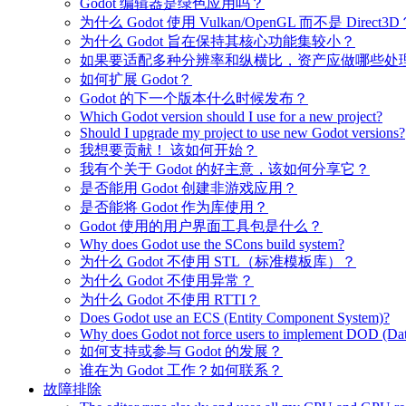
Godot 编辑器是绿色应用吗？
为什么 Godot 使用 Vulkan/OpenGL 而不是 Direct3D
为什么 Godot 旨在保持其核心功能集较小？
如果要适配多种分辨率和纵横比，资产应做哪些处
如何扩展 Godot？
Godot 的下一个版本什么时候发布？
Which Godot version should I use for a new project?
Should I upgrade my project to use new Godot versions?
我想要贡献！ 该如何开始？
我有个关于 Godot 的好主意，该如何分享它？
是否能用 Godot 创建非游戏应用？
是否能将 Godot 作为库使用？
Godot 使用的用户界面工具包是什么？
Why does Godot use the SCons build system?
为什么 Godot 不使用 STL（标准模板库）？
为什么 Godot 不使用异常？
为什么 Godot 不使用 RTTI？
Does Godot use an ECS (Entity Component System)?
Why does Godot not force users to implement DOD (Dat
如何支持或参与 Godot 的发展？
谁在为 Godot 工作？如何联系？
故障排除