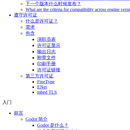
下一个版本什么时候发布？
What are the criteria for compatibility across engine vers
遵守许可证
什么是许可证？
需求
包含
演职员表
许可证显示
输出日志
附带文件
印刷手册
许可证链接
第三方许可证
FreeType
ENet
mbed TLS
入门
前言
Godot 简介
Godot 是什么？