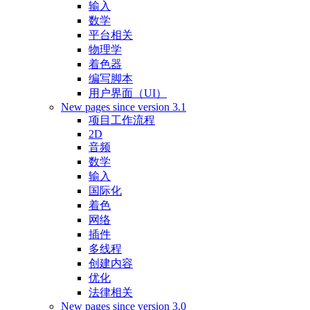
输入
数学
平台相关
物理学
着色器
编写脚本
用户界面（UI）
New pages since version 3.1
项目工作流程
2D
音频
数学
输入
国际化
着色
网络
插件
多线程
创建内容
优化
法律相关
New pages since version 3.0