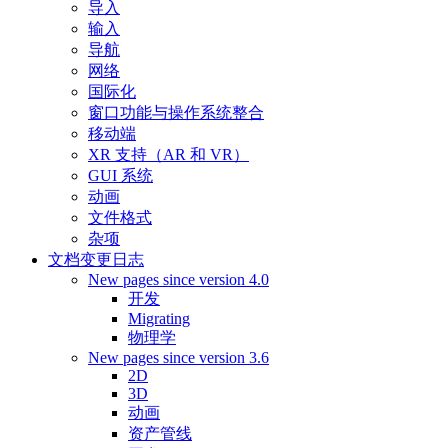
导入
输入
导航
网络
国际化
窗口功能与操作系统整合
移动端
XR 支持（AR 和 VR）
GUI 系统
动画
文件格式
杂项
文档变更日志
New pages since version 4.0
开发
Migrating
物理学
New pages since version 3.6
2D
3D
动画
资产管线