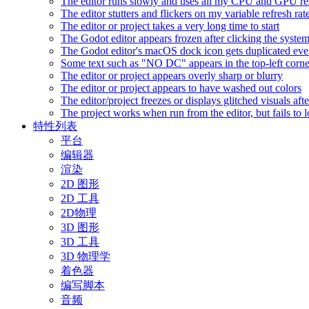
The editor runs slowly and uses all my CPU and GPU r
The editor stutters and flickers on my variable refresh r
The editor or project takes a very long time to start
The Godot editor appears frozen after clicking the syste
The Godot editor's macOS dock icon gets duplicated eve
Some text such as "NO DC" appears in the top-left corn
The editor or project appears overly sharp or blurry
The editor or project appears to have washed out colors
The editor/project freezes or displays glitched visuals a
The project works when run from the editor, but fails to
特性列表
平台
编辑器
渲染
2D 图形
2D 工具
2D物理
3D 图形
3D 工具
3D 物理学
着色器
编写脚本
音频