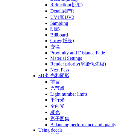
Refraction(折射)
Detail(细节)
UV1和UV2
Sampling
阴影
Billboard
Grow(增长)
变换
Proximity and Distance Fade
Material Settings
Render priority(渲染优先级)
Next Pass
3D 灯光和阴影
前言
光节点
Light number limits
平行光
全向光
聚光
影子图集
Balancing performance and quality
Using decals