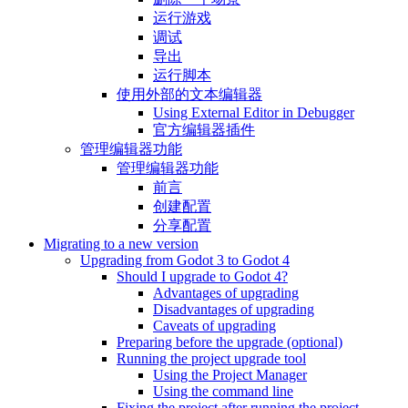
运行游戏
调试
导出
运行脚本
使用外部的文本编辑器
Using External Editor in Debugger
官方编辑器插件
管理编辑器功能
管理编辑器功能
前言
创建配置
分享配置
Migrating to a new version
Upgrading from Godot 3 to Godot 4
Should I upgrade to Godot 4?
Advantages of upgrading
Disadvantages of upgrading
Caveats of upgrading
Preparing before the upgrade (optional)
Running the project upgrade tool
Using the Project Manager
Using the command line
Fixing the project after running the project