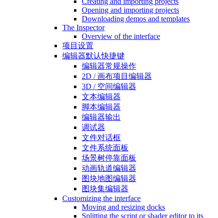
Creating and importing projects
Opening and importing projects
Downloading demos and templates
The Inspector
Overview of the interface
项目设置
编辑器默认快捷键
编辑器常规操作
2D / 画布项目编辑器
3D / 空间编辑器
文本编辑器
脚本编辑器
编辑器输出
调试器
文件对话框
文件系统面板
场景树停靠面板
动画轨道编辑器
图块地图编辑器
图块集编辑器
Customizing the interface
Moving and resizing docks
Splitting the script or shader editor to its