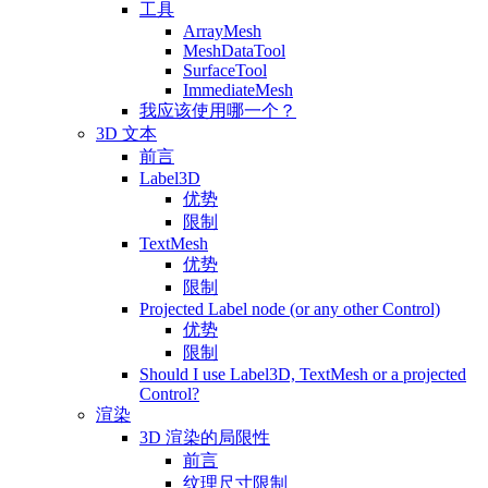
工具
ArrayMesh
MeshDataTool
SurfaceTool
ImmediateMesh
我应该使用哪一个？
3D 文本
前言
Label3D
优势
限制
TextMesh
优势
限制
Projected Label node (or any other Control)
优势
限制
Should I use Label3D, TextMesh or a projected
Control?
渲染
3D 渲染的局限性
前言
纹理尺寸限制