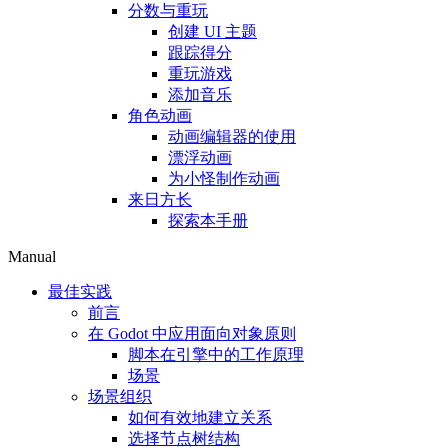
分数与重玩
创建 UI 主题
跟踪得分
重玩游戏
添加音乐
角色动画
动画编辑器的使用
漂浮动画
为小怪制作动画
来日方长
探索本手册
Manual
最佳实践
前言
在 Godot 中应用面向对象原则
脚本在引擎中的工作原理
场景
场景组织
如何有效地建立关系
选择节点树结构