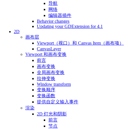
导航
网络
编辑器插件
Behavior changes
Updating your GDExtension for 4.1
2D
画布层
Viewport（视口）和 Canvas Item（画布项）
CanvasLayer
Viewport 和画布变换
前言
画布变换
全局画布变换
拉伸变换
Window transform
变换顺序
变换函数
提供自定义输入事件
渲染
2D 灯光和阴影
前言
节点