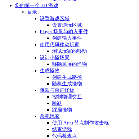
您的第一个 3D 游戏
目录
设置游戏区域
设置游玩区域
Player 场景与输入事件
创建输入事件
使用代码移动玩家
测试玩家的移动
设计小怪场景
移除离屏的怪物
生成怪物
创建生成路径
随机生成怪物
跳跃与踩扁怪物
控制物理交互
跳跃
踩扁怪物
杀死玩家
使用 Area 节点制作攻击框
结束游戏
代码检查点