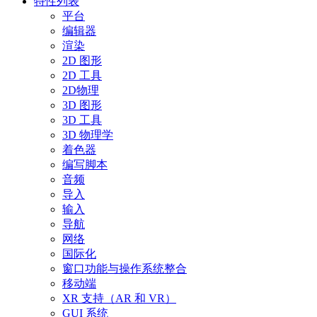
特性列表
平台
编辑器
渲染
2D 图形
2D 工具
2D物理
3D 图形
3D 工具
3D 物理学
着色器
编写脚本
音频
导入
输入
导航
网络
国际化
窗口功能与操作系统整合
移动端
XR 支持（AR 和 VR）
GUI 系统