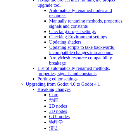
upgrade tool
Automatically renamed nodes and
resources
Manually renaming methods, properties,
signals and constants
Checking project settings
Checking Environment settings
Updating shaders
Updating scripts to take backwards-
incompatible changes into account
ArrayMesh resource compatibility
breakage
List of automatically renamed methods,
properties, signals and constants
Porting editor settings
Upgrading from Godot 4.0 to Godot 4.1
Breaking changes
Core
动画
2D nodes
3D nodes
GUI nodes
物理学
渲染