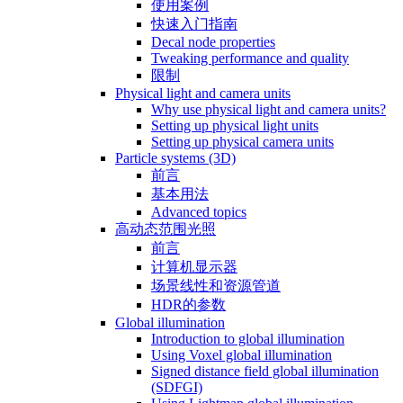
使用案例
快速入门指南
Decal node properties
Tweaking performance and quality
限制
Physical light and camera units
Why use physical light and camera units?
Setting up physical light units
Setting up physical camera units
Particle systems (3D)
前言
基本用法
Advanced topics
高动态范围光照
前言
计算机显示器
场景线性和资源管道
HDR的参数
Global illumination
Introduction to global illumination
Using Voxel global illumination
Signed distance field global illumination
(SDFGI)