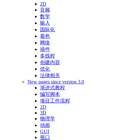
2D
音频
数学
输入
国际化
着色
网络
插件
多线程
创建内容
优化
法律相关
New pages since version 3.0
渐进式教程
编写脚本
项目工作流程
2D
3D
物理学
动画
GUI
视口