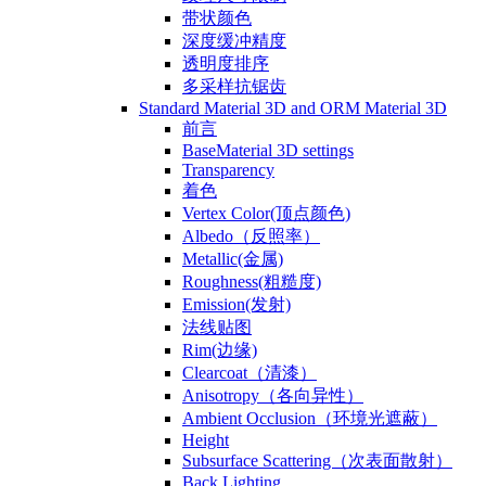
带状颜色
深度缓冲精度
透明度排序
多采样抗锯齿
Standard Material 3D and ORM Material 3D
前言
BaseMaterial 3D settings
Transparency
着色
Vertex Color(顶点颜色)
Albedo（反照率）
Metallic(金属)
Roughness(粗糙度)
Emission(发射)
法线贴图
Rim(边缘)
Clearcoat（清漆）
Anisotropy（各向异性）
Ambient Occlusion（环境光遮蔽）
Height
Subsurface Scattering（次表面散射）
Back Lighting