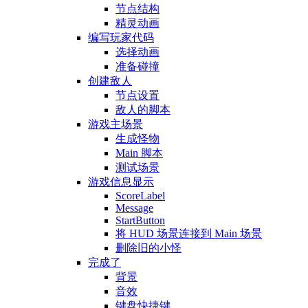
节点结构
精灵动画
编写玩家代码
选择动画
准备碰撞
创建敌人
节点设置
敌人的脚本
游戏主场景
生成怪物
Main 脚本
测试场景
游戏信息显示
ScoreLabel
Message
StartButton
将 HUD 场景连接到 Main 场景
删除旧的小怪
完成了
背景
音效
键盘快捷键