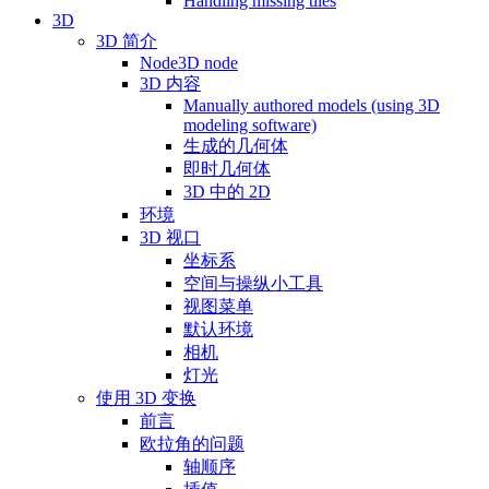
Handling missing tiles
3D
3D 简介
Node3D node
3D 内容
Manually authored models (using 3D
modeling software)
生成的几何体
即时几何体
3D 中的 2D
环境
3D 视口
坐标系
空间与操纵小工具
视图菜单
默认环境
相机
灯光
使用 3D 变换
前言
欧拉角的问题
轴顺序