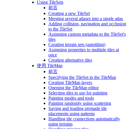
Using TileSets
前言
Creating a new TileSet
Merging several atlases into a single atlas
Adding collision, navigation and occlusion
to the TileSet
Assigning custom metadata to the TileSet's
tiles
Creating terrain sets (autotiling)
Assigning properties to multiple tiles at
once
Creating alternative tiles
使用 TileMap
前言
Specifying the TileSet in the TileMap
Creating TileMap layers
Opening the TileMap editor
Selecting tiles to use for painting
Painting modes and tools
Painting randomly using scattering
Saving and loading premade tile
placements using patterns
Handling tile connections automatically
using terrains