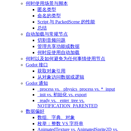
何时使用场景与脚本
匿名类型
命名的类型
Script 与 PackedScene 的性能
总结
自动加载与常规节点
切割音频问题
管理共享功能或数据
何时应使用自动加载
何时以及如何避免为任何事情使用节点
Godot 接口
获取对象引用
从对象访问数据或逻辑
Godot 通知
_process vs. _physics_process vs. *_input
_init vs. 初始化 vs. export
_ready vs. _enter_tree vs.
NOTIFICATION_PARENTED
数据偏好
数组、字典、对象
枚举：整数 VS 字符串
AnimatedTexture vs. AnimatedSprite2D vs.