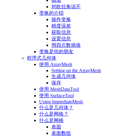
插值
对欧拉角说不
变换的介绍
操作变换
精度误差
获取信息
设置信息
用四元数插值
变换是你的朋友
程序式几何体
使用 ArrayMesh
Setting up the ArrayMesh
生成几何体
保存
使用 MeshDataTool
使用 SurfaceTool
Using ImmediateMesh
什么是几何体？
什么是网格？
什么是网格
表面
表面数组