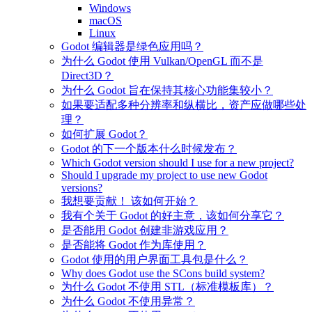
Windows
macOS
Linux
Godot 编辑器是绿色应用吗？
为什么 Godot 使用 Vulkan/OpenGL 而不是
Direct3D？
为什么 Godot 旨在保持其核心功能集较小？
如果要适配多种分辨率和纵横比，资产应做哪些处
理？
如何扩展 Godot？
Godot 的下一个版本什么时候发布？
Which Godot version should I use for a new project?
Should I upgrade my project to use new Godot
versions?
我想要贡献！ 该如何开始？
我有个关于 Godot 的好主意，该如何分享它？
是否能用 Godot 创建非游戏应用？
是否能将 Godot 作为库使用？
Godot 使用的用户界面工具包是什么？
Why does Godot use the SCons build system?
为什么 Godot 不使用 STL（标准模板库）？
为什么 Godot 不使用异常？