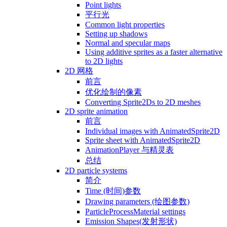
Point lights
平行光
Common light properties
Setting up shadows
Normal and specular maps
Using additive sprites as a faster alternative
to 2D lights
2D 网格
前言
优化绘制的像素
Converting Sprite2Ds to 2D meshes
2D sprite animation
前言
Individual images with AnimatedSprite2D
Sprite sheet with AnimatedSprite2D
AnimationPlayer 与精灵表
总结
2D particle systems
简介
Time (时间)参数
Drawing parameters (绘图参数)
ParticleProcessMaterial settings
Emission Shapes(发射形状)