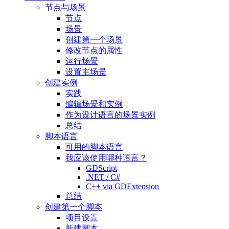
节点与场景
节点
场景
创建第一个场景
修改节点的属性
运行场景
设置主场景
创建实例
实践
编辑场景和实例
作为设计语言的场景实例
总结
脚本语言
可用的脚本语言
我应该使用哪种语言？
GDScript
.NET / C#
C++ via GDExtension
总结
创建第一个脚本
项目设置
新建脚本