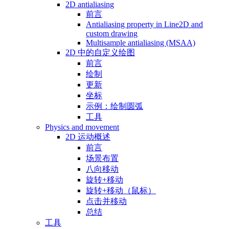
2D antialiasing
前言
Antialiasing property in Line2D and
custom drawing
Multisample antialiasing (MSAA)
2D 中的自定义绘图
前言
绘制
更新
坐标
示例：绘制圆弧
工具
Physics and movement
2D 运动概述
前言
场景布置
八向移动
旋转+移动
旋转+移动（鼠标）
点击并移动
总结
工具