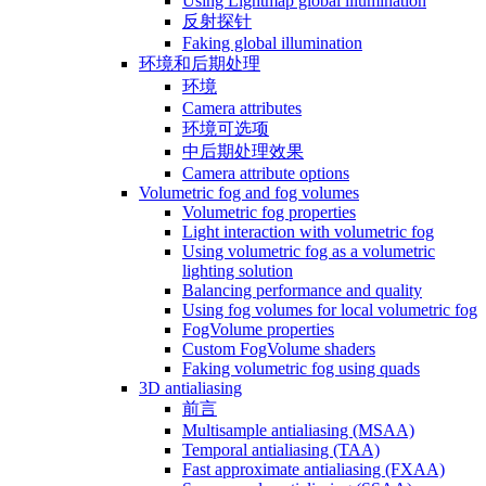
Using Lightmap global illumination
反射探针
Faking global illumination
环境和后期处理
环境
Camera attributes
环境可选项
中后期处理效果
Camera attribute options
Volumetric fog and fog volumes
Volumetric fog properties
Light interaction with volumetric fog
Using volumetric fog as a volumetric
lighting solution
Balancing performance and quality
Using fog volumes for local volumetric fog
FogVolume properties
Custom FogVolume shaders
Faking volumetric fog using quads
3D antialiasing
前言
Multisample antialiasing (MSAA)
Temporal antialiasing (TAA)
Fast approximate antialiasing (FXAA)