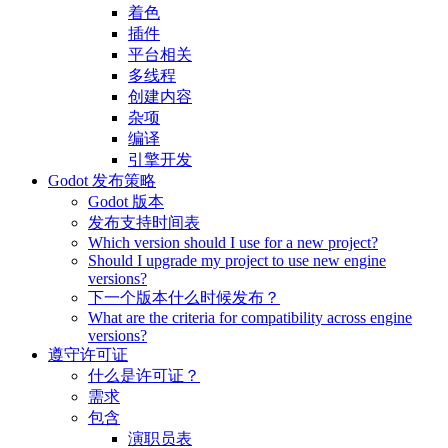
着色
插件
平台相关
多线程
创建内容
杂项
编译
引擎开发
Godot 发布策略
Godot 版本
发布支持时间表
Which version should I use for a new project?
Should I upgrade my project to use new engine
versions?
下一个版本什么时候发布？
What are the criteria for compatibility across engine
versions?
遵守许可证
什么是许可证？
需求
包含
演职员表