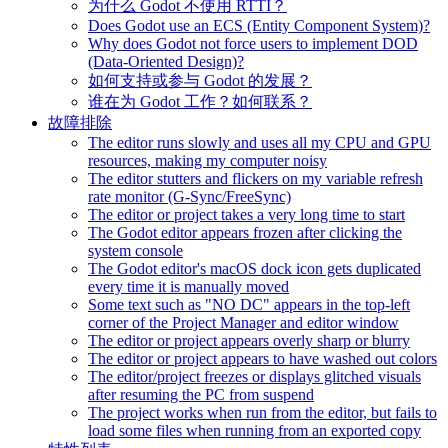
为什么 Godot 不使用 RTTI？
Does Godot use an ECS (Entity Component System)?
Why does Godot not force users to implement DOD
(Data-Oriented Design)?
如何支持或参与 Godot 的发展？
谁在为 Godot 工作？如何联系？
故障排除
The editor runs slowly and uses all my CPU and GPU
resources, making my computer noisy
The editor stutters and flickers on my variable refresh
rate monitor (G-Sync/FreeSync)
The editor or project takes a very long time to start
The Godot editor appears frozen after clicking the
system console
The Godot editor's macOS dock icon gets duplicated
every time it is manually moved
Some text such as "NO DC" appears in the top-left
corner of the Project Manager and editor window
The editor or project appears overly sharp or blurry
The editor or project appears to have washed out colors
The editor/project freezes or displays glitched visuals
after resuming the PC from suspend
The project works when run from the editor, but fails to
load some files when running from an exported copy