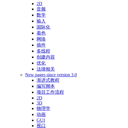
2D
音频
数学
输入
国际化
着色
网络
插件
多线程
创建内容
优化
法律相关
New pages since version 3.0
渐进式教程
编写脚本
项目工作流程
2D
3D
物理学
动画
GUI
视口