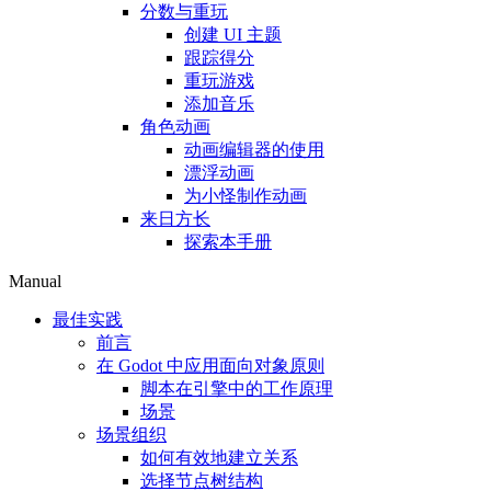
分数与重玩
创建 UI 主题
跟踪得分
重玩游戏
添加音乐
角色动画
动画编辑器的使用
漂浮动画
为小怪制作动画
来日方长
探索本手册
Manual
最佳实践
前言
在 Godot 中应用面向对象原则
脚本在引擎中的工作原理
场景
场景组织
如何有效地建立关系
选择节点树结构