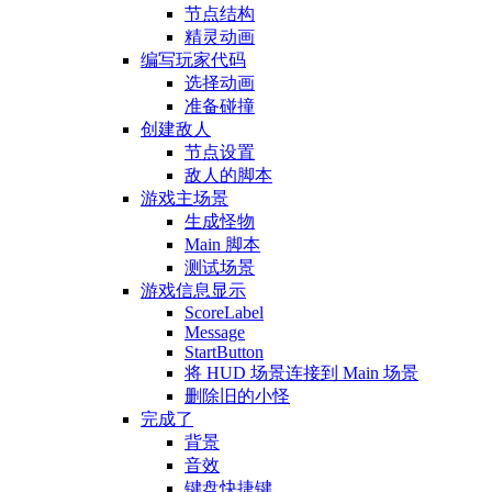
节点结构
精灵动画
编写玩家代码
选择动画
准备碰撞
创建敌人
节点设置
敌人的脚本
游戏主场景
生成怪物
Main 脚本
测试场景
游戏信息显示
ScoreLabel
Message
StartButton
将 HUD 场景连接到 Main 场景
删除旧的小怪
完成了
背景
音效
键盘快捷键