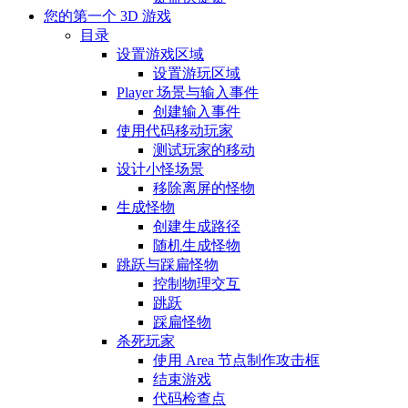
您的第一个 3D 游戏
目录
设置游戏区域
设置游玩区域
Player 场景与输入事件
创建输入事件
使用代码移动玩家
测试玩家的移动
设计小怪场景
移除离屏的怪物
生成怪物
创建生成路径
随机生成怪物
跳跃与踩扁怪物
控制物理交互
跳跃
踩扁怪物
杀死玩家
使用 Area 节点制作攻击框
结束游戏
代码检查点