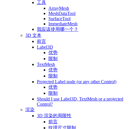
工具
ArrayMesh
MeshDataTool
SurfaceTool
ImmediateMesh
我应该使用哪一个？
3D 文本
前言
Label3D
优势
限制
TextMesh
优势
限制
Projected Label node (or any other Control)
优势
限制
Should I use Label3D, TextMesh or a projected
Control?
渲染
3D 渲染的局限性
前言
纹理尺寸限制