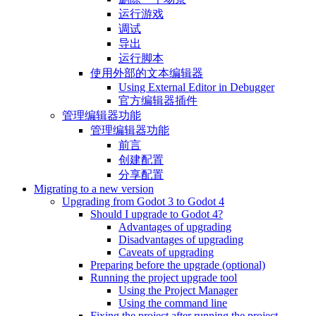
运行游戏
调试
导出
运行脚本
使用外部的文本编辑器
Using External Editor in Debugger
官方编辑器插件
管理编辑器功能
管理编辑器功能
前言
创建配置
分享配置
Migrating to a new version
Upgrading from Godot 3 to Godot 4
Should I upgrade to Godot 4?
Advantages of upgrading
Disadvantages of upgrading
Caveats of upgrading
Preparing before the upgrade (optional)
Running the project upgrade tool
Using the Project Manager
Using the command line
Fixing the project after running the project