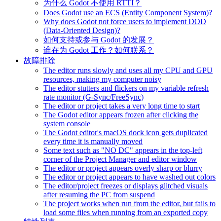
为什么 Godot 不使用 RTTI？
Does Godot use an ECS (Entity Component System)?
Why does Godot not force users to implement DOD
(Data-Oriented Design)?
如何支持或参与 Godot 的发展？
谁在为 Godot 工作？如何联系？
故障排除
The editor runs slowly and uses all my CPU and GPU
resources, making my computer noisy
The editor stutters and flickers on my variable refresh
rate monitor (G-Sync/FreeSync)
The editor or project takes a very long time to start
The Godot editor appears frozen after clicking the
system console
The Godot editor's macOS dock icon gets duplicated
every time it is manually moved
Some text such as "NO DC" appears in the top-left
corner of the Project Manager and editor window
The editor or project appears overly sharp or blurry
The editor or project appears to have washed out colors
The editor/project freezes or displays glitched visuals
after resuming the PC from suspend
The project works when run from the editor, but fails to
load some files when running from an exported copy