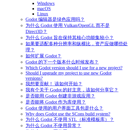
Windows
macOS
Linux
Godot 编辑器是绿色应用吗？
为什么 Godot 使用 Vulkan/OpenGL 而不是
Direct3D？
为什么 Godot 旨在保持其核心功能集较小？
如果要适配多种分辨率和纵横比，资产应做哪些处
理？
如何扩展 Godot？
Godot 的下一个版本什么时候发布？
Which Godot version should I use for a new project?
Should I upgrade my project to use new Godot
versions?
我想要贡献！ 该如何开始？
我有个关于 Godot 的好主意，该如何分享它？
是否能用 Godot 创建非游戏应用？
是否能将 Godot 作为库使用？
Godot 使用的用户界面工具包是什么？
Why does Godot use the SCons build system?
为什么 Godot 不使用 STL（标准模板库）？
为什么 Godot 不使用异常？