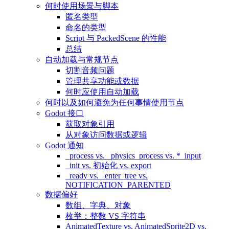
何时使用场景与脚本
匿名类型
命名的类型
Script 与 PackedScene 的性能
总结
自动加载与常规节点
切割音频问题
管理共享功能或数据
何时应使用自动加载
何时以及如何避免为任何事情使用节点
Godot 接口
获取对象引用
从对象访问数据或逻辑
Godot 通知
_process vs. _physics_process vs. *_input
_init vs. 初始化 vs. export
_ready vs. _enter_tree vs.
NOTIFICATION_PARENTED
数据偏好
数组、字典、对象
枚举：整数 VS 字符串
AnimatedTexture vs. AnimatedSprite2D vs.