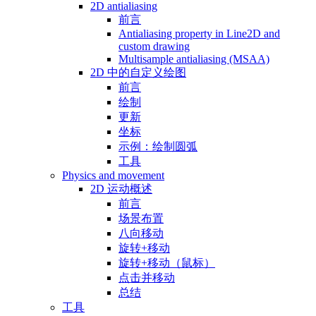
2D antialiasing
前言
Antialiasing property in Line2D and
custom drawing
Multisample antialiasing (MSAA)
2D 中的自定义绘图
前言
绘制
更新
坐标
示例：绘制圆弧
工具
Physics and movement
2D 运动概述
前言
场景布置
八向移动
旋转+移动
旋转+移动（鼠标）
点击并移动
总结
工具