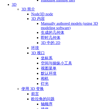
Handling missing tiles
3D
3D 简介
Node3D node
3D 内容
Manually authored models (using 3D
modeling software)
生成的几何体
即时几何体
3D 中的 2D
环境
3D 视口
坐标系
空间与操纵小工具
视图菜单
默认环境
相机
灯光
使用 3D 变换
前言
欧拉角的问题
轴顺序