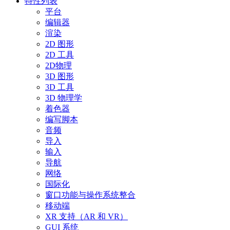
特性列表
平台
编辑器
渲染
2D 图形
2D 工具
2D物理
3D 图形
3D 工具
3D 物理学
着色器
编写脚本
音频
导入
输入
导航
网络
国际化
窗口功能与操作系统整合
移动端
XR 支持（AR 和 VR）
GUI 系统