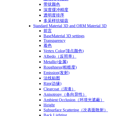
带状颜色
深度缓冲精度
透明度排序
多采样抗锯齿
Standard Material 3D and ORM Material 3D
前言
BaseMaterial 3D settings
Transparency
着色
Vertex Color(顶点颜色)
Albedo（反照率）
Metallic(金属)
Roughness(粗糙度)
Emission(发射)
法线贴图
Rim(边缘)
Clearcoat（清漆）
Anisotropy（各向异性）
Ambient Occlusion（环境光遮蔽）
Height
Subsurface Scattering（次表面散射）
Back Lighting