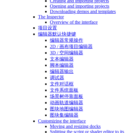
Creating and importing projects
Opening and importing projects
Downloading demos and templates
The Inspector
Overview of the interface
项目设置
编辑器默认快捷键
编辑器常规操作
2D / 画布项目编辑器
3D / 空间编辑器
文本编辑器
脚本编辑器
编辑器输出
调试器
文件对话框
文件系统面板
场景树停靠面板
动画轨道编辑器
图块地图编辑器
图块集编辑器
Customizing the interface
Moving and resizing docks
Splitting the script or shader editor to its