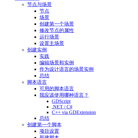
节点与场景
节点
场景
创建第一个场景
修改节点的属性
运行场景
设置主场景
创建实例
实践
编辑场景和实例
作为设计语言的场景实例
总结
脚本语言
可用的脚本语言
我应该使用哪种语言？
GDScript
.NET / C#
C++ via GDExtension
总结
创建第一个脚本
项目设置
新建脚本