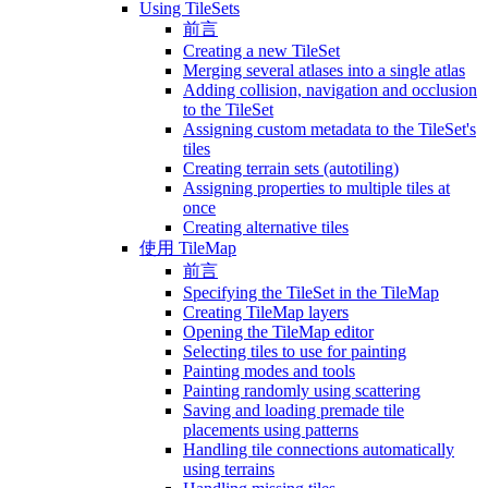
Using TileSets
前言
Creating a new TileSet
Merging several atlases into a single atlas
Adding collision, navigation and occlusion
to the TileSet
Assigning custom metadata to the TileSet's
tiles
Creating terrain sets (autotiling)
Assigning properties to multiple tiles at
once
Creating alternative tiles
使用 TileMap
前言
Specifying the TileSet in the TileMap
Creating TileMap layers
Opening the TileMap editor
Selecting tiles to use for painting
Painting modes and tools
Painting randomly using scattering
Saving and loading premade tile
placements using patterns
Handling tile connections automatically
using terrains