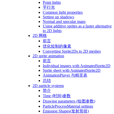
Point lights
平行光
Common light properties
Setting up shadows
Normal and specular maps
Using additive sprites as a faster alternative
to 2D lights
2D 网格
前言
优化绘制的像素
Converting Sprite2Ds to 2D meshes
2D sprite animation
前言
Individual images with AnimatedSprite2D
Sprite sheet with AnimatedSprite2D
AnimationPlayer 与精灵表
总结
2D particle systems
简介
Time (时间)参数
Drawing parameters (绘图参数)
ParticleProcessMaterial settings
Emission Shapes(发射形状)