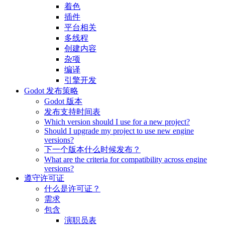
着色
插件
平台相关
多线程
创建内容
杂项
编译
引擎开发
Godot 发布策略
Godot 版本
发布支持时间表
Which version should I use for a new project?
Should I upgrade my project to use new engine
versions?
下一个版本什么时候发布？
What are the criteria for compatibility across engine
versions?
遵守许可证
什么是许可证？
需求
包含
演职员表