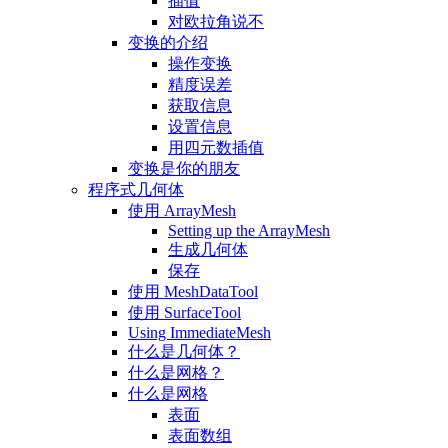
插值
对欧拉角说不
变换的介绍
操作变换
精度误差
获取信息
设置信息
用四元数插值
变换是你的朋友
程序式几何体
使用 ArrayMesh
Setting up the ArrayMesh
生成几何体
保存
使用 MeshDataTool
使用 SurfaceTool
Using ImmediateMesh
什么是几何体？
什么是网格？
什么是网格
表面
表面数组