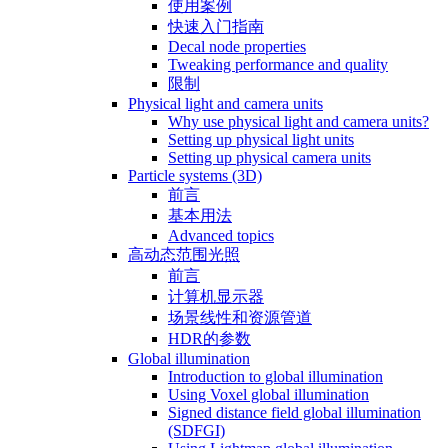
使用案例
快速入门指南
Decal node properties
Tweaking performance and quality
限制
Physical light and camera units
Why use physical light and camera units?
Setting up physical light units
Setting up physical camera units
Particle systems (3D)
前言
基本用法
Advanced topics
高动态范围光照
前言
计算机显示器
场景线性和资源管道
HDR的参数
Global illumination
Introduction to global illumination
Using Voxel global illumination
Signed distance field global illumination
(SDFGI)