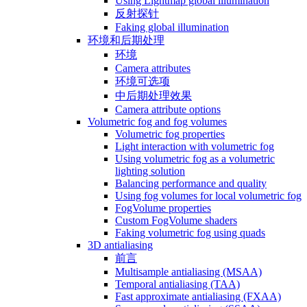
Using Lightmap global illumination
反射探针
Faking global illumination
环境和后期处理
环境
Camera attributes
环境可选项
中后期处理效果
Camera attribute options
Volumetric fog and fog volumes
Volumetric fog properties
Light interaction with volumetric fog
Using volumetric fog as a volumetric
lighting solution
Balancing performance and quality
Using fog volumes for local volumetric fog
FogVolume properties
Custom FogVolume shaders
Faking volumetric fog using quads
3D antialiasing
前言
Multisample antialiasing (MSAA)
Temporal antialiasing (TAA)
Fast approximate antialiasing (FXAA)