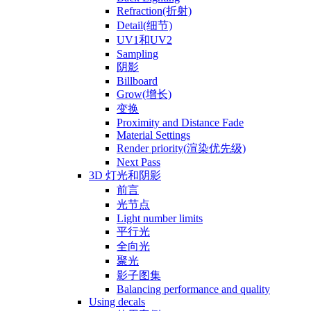
Refraction(折射)
Detail(细节)
UV1和UV2
Sampling
阴影
Billboard
Grow(增长)
变换
Proximity and Distance Fade
Material Settings
Render priority(渲染优先级)
Next Pass
3D 灯光和阴影
前言
光节点
Light number limits
平行光
全向光
聚光
影子图集
Balancing performance and quality
Using decals