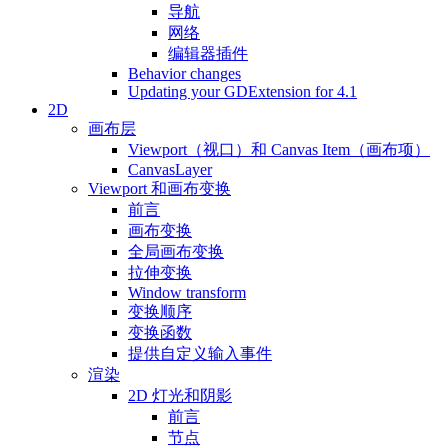
导航
网络
编辑器插件
Behavior changes
Updating your GDExtension for 4.1
2D
画布层
Viewport（视口）和 Canvas Item（画布项）
CanvasLayer
Viewport 和画布变换
前言
画布变换
全局画布变换
拉伸变换
Window transform
变换顺序
变换函数
提供自定义输入事件
渲染
2D 灯光和阴影
前言
节点