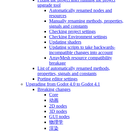
upgrade tool
Automatically renamed nodes and
resources
Manually renaming methods, properties,
signals and constants
Checking project settings
Checking Environment settings
Updating shaders
Updating scripts to take backwards-
incompatible changes into account
ArrayMesh resource compatibility
breakage
List of automatically renamed methods,
properties, signals and constants
Porting editor settings
Upgrading from Godot 4.0 to Godot 4.1
Breaking changes
Core
动画
2D nodes
3D nodes
GUI nodes
物理学
渲染