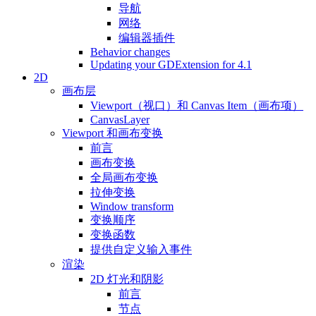
导航
网络
编辑器插件
Behavior changes
Updating your GDExtension for 4.1
2D
画布层
Viewport（视口）和 Canvas Item（画布项）
CanvasLayer
Viewport 和画布变换
前言
画布变换
全局画布变换
拉伸变换
Window transform
变换顺序
变换函数
提供自定义输入事件
渲染
2D 灯光和阴影
前言
节点