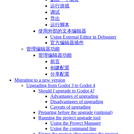
运行游戏
调试
导出
运行脚本
使用外部的文本编辑器
Using External Editor in Debugger
官方编辑器插件
管理编辑器功能
管理编辑器功能
前言
创建配置
分享配置
Migrating to a new version
Upgrading from Godot 3 to Godot 4
Should I upgrade to Godot 4?
Advantages of upgrading
Disadvantages of upgrading
Caveats of upgrading
Preparing before the upgrade (optional)
Running the project upgrade tool
Using the Project Manager
Using the command line
Fixing the project after running the project