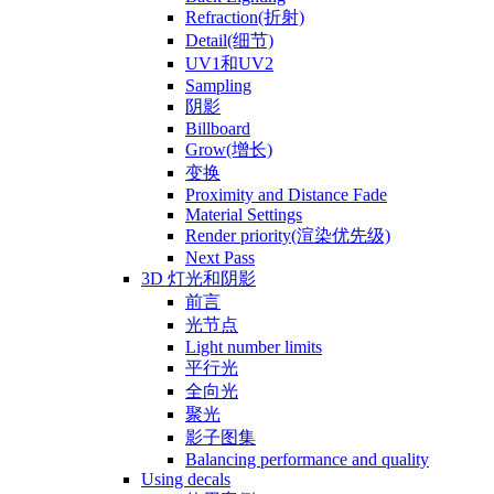
Refraction(折射)
Detail(细节)
UV1和UV2
Sampling
阴影
Billboard
Grow(增长)
变换
Proximity and Distance Fade
Material Settings
Render priority(渲染优先级)
Next Pass
3D 灯光和阴影
前言
光节点
Light number limits
平行光
全向光
聚光
影子图集
Balancing performance and quality
Using decals