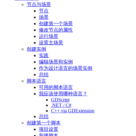
节点与场景
节点
场景
创建第一个场景
修改节点的属性
运行场景
设置主场景
创建实例
实践
编辑场景和实例
作为设计语言的场景实例
总结
脚本语言
可用的脚本语言
我应该使用哪种语言？
GDScript
.NET / C#
C++ via GDExtension
总结
创建第一个脚本
项目设置
新建脚本