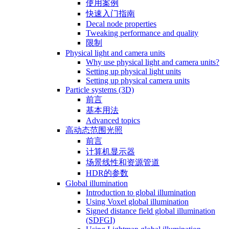
使用案例
快速入门指南
Decal node properties
Tweaking performance and quality
限制
Physical light and camera units
Why use physical light and camera units?
Setting up physical light units
Setting up physical camera units
Particle systems (3D)
前言
基本用法
Advanced topics
高动态范围光照
前言
计算机显示器
场景线性和资源管道
HDR的参数
Global illumination
Introduction to global illumination
Using Voxel global illumination
Signed distance field global illumination
(SDFGI)