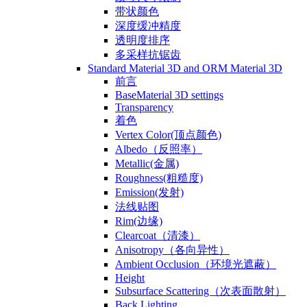
带状颜色
深度缓冲精度
透明度排序
多采样抗锯齿
Standard Material 3D and ORM Material 3D
前言
BaseMaterial 3D settings
Transparency
着色
Vertex Color(顶点颜色)
Albedo（反照率）
Metallic(金属)
Roughness(粗糙度)
Emission(发射)
法线贴图
Rim(边缘)
Clearcoat（清漆）
Anisotropy（各向异性）
Ambient Occlusion（环境光遮蔽）
Height
Subsurface Scattering（次表面散射）
Back Lighting