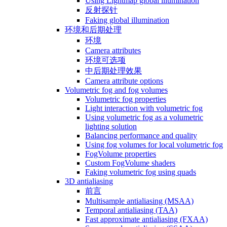
Using Lightmap global illumination
反射探针
Faking global illumination
环境和后期处理
环境
Camera attributes
环境可选项
中后期处理效果
Camera attribute options
Volumetric fog and fog volumes
Volumetric fog properties
Light interaction with volumetric fog
Using volumetric fog as a volumetric
lighting solution
Balancing performance and quality
Using fog volumes for local volumetric fog
FogVolume properties
Custom FogVolume shaders
Faking volumetric fog using quads
3D antialiasing
前言
Multisample antialiasing (MSAA)
Temporal antialiasing (TAA)
Fast approximate antialiasing (FXAA)