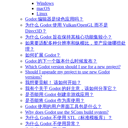
Windows
macOS
Linux
Godot 编辑器是绿色应用吗？
为什么 Godot 使用 Vulkan/OpenGL 而不是
Direct3D？
为什么 Godot 旨在保持其核心功能集较小？
如果要适配多种分辨率和纵横比，资产应做哪些处
理？
如何扩展 Godot？
Godot 的下一个版本什么时候发布？
Which Godot version should I use for a new project?
Should I upgrade my project to use new Godot
versions?
我想要贡献！ 该如何开始？
我有个关于 Godot 的好主意，该如何分享它？
是否能用 Godot 创建非游戏应用？
是否能将 Godot 作为库使用？
Godot 使用的用户界面工具包是什么？
Why does Godot use the SCons build system?
为什么 Godot 不使用 STL（标准模板库）？
为什么 Godot 不使用异常？