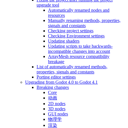
upgrade tool
Automatically renamed nodes and
resources
Manually renaming methods, properties,
signals and constants
Checking project settings
Checking Environment settings
Updating shaders
Updating scripts to take backwards-
incompatible changes into account
ArrayMesh resource compatibility
breakage
List of automatically renamed methods,
properties, signals and constants
Porting editor settings
Upgrading from Godot 4.0 to Godot 4.1
Breaking changes
Core
动画
2D nodes
3D nodes
GUI nodes
物理学
渲染