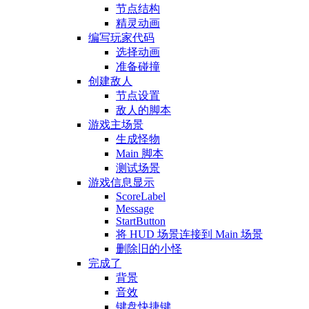
节点结构
精灵动画
编写玩家代码
选择动画
准备碰撞
创建敌人
节点设置
敌人的脚本
游戏主场景
生成怪物
Main 脚本
测试场景
游戏信息显示
ScoreLabel
Message
StartButton
将 HUD 场景连接到 Main 场景
删除旧的小怪
完成了
背景
音效
键盘快捷键