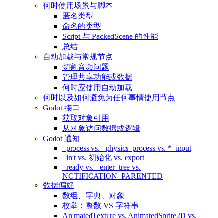
何时使用场景与脚本
匿名类型
命名的类型
Script 与 PackedScene 的性能
总结
自动加载与常规节点
切割音频问题
管理共享功能或数据
何时应使用自动加载
何时以及如何避免为任何事情使用节点
Godot 接口
获取对象引用
从对象访问数据或逻辑
Godot 通知
_process vs. _physics_process vs. *_input
_init vs. 初始化 vs. export
_ready vs. _enter_tree vs.
NOTIFICATION_PARENTED
数据偏好
数组、字典、对象
枚举：整数 VS 字符串
AnimatedTexture vs. AnimatedSprite2D vs.