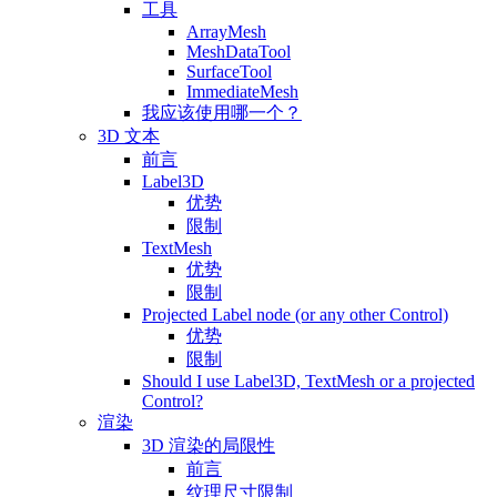
工具
ArrayMesh
MeshDataTool
SurfaceTool
ImmediateMesh
我应该使用哪一个？
3D 文本
前言
Label3D
优势
限制
TextMesh
优势
限制
Projected Label node (or any other Control)
优势
限制
Should I use Label3D, TextMesh or a projected
Control?
渲染
3D 渲染的局限性
前言
纹理尺寸限制