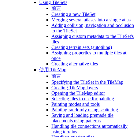
Using TileSets
前言
Creating a new TileSet
Merging several atlases into a single atlas
Adding collision, navigation and occlusion
to the TileSet
Assigning custom metadata to the TileSet's
tiles
Creating terrain sets (autotiling)
Assigning properties to multiple tiles at
once
Creating alternative tiles
使用 TileMap
前言
Specifying the TileSet in the TileMap
Creating TileMap layers
Opening the TileMap editor
Selecting tiles to use for painting
Painting modes and tools
Painting randomly using scattering
Saving and loading premade tile
placements using patterns
Handling tile connections automatically
using terrains