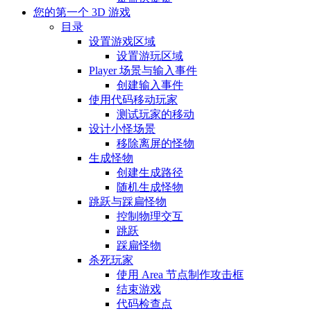
您的第一个 3D 游戏
目录
设置游戏区域
设置游玩区域
Player 场景与输入事件
创建输入事件
使用代码移动玩家
测试玩家的移动
设计小怪场景
移除离屏的怪物
生成怪物
创建生成路径
随机生成怪物
跳跃与踩扁怪物
控制物理交互
跳跃
踩扁怪物
杀死玩家
使用 Area 节点制作攻击框
结束游戏
代码检查点