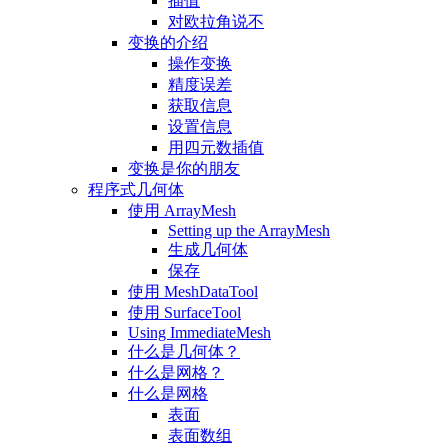
插值
对欧拉角说不
变换的介绍
操作变换
精度误差
获取信息
设置信息
用四元数插值
变换是你的朋友
程序式几何体
使用 ArrayMesh
Setting up the ArrayMesh
生成几何体
保存
使用 MeshDataTool
使用 SurfaceTool
Using ImmediateMesh
什么是几何体？
什么是网格？
什么是网格
表面
表面数组