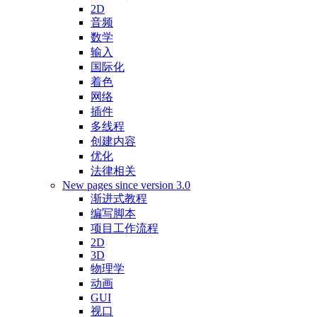
2D
音频
数学
输入
国际化
着色
网络
插件
多线程
创建内容
优化
法律相关
New pages since version 3.0
渐进式教程
编写脚本
项目工作流程
2D
3D
物理学
动画
GUI
视口