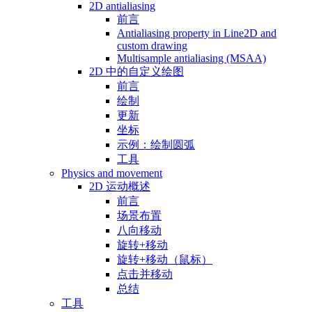
2D antialiasing
前言
Antialiasing property in Line2D and
custom drawing
Multisample antialiasing (MSAA)
2D 中的自定义绘图
前言
绘制
更新
坐标
示例：绘制圆弧
工具
Physics and movement
2D 运动概述
前言
场景布置
八向移动
旋转+移动
旋转+移动（鼠标）
点击并移动
总结
工具