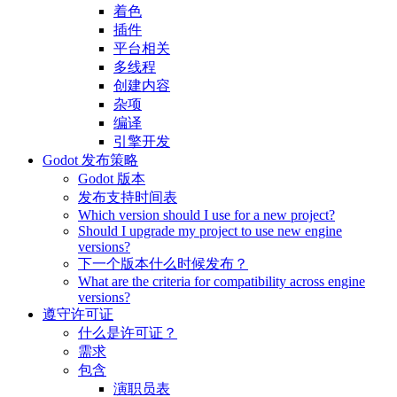
着色
插件
平台相关
多线程
创建内容
杂项
编译
引擎开发
Godot 发布策略
Godot 版本
发布支持时间表
Which version should I use for a new project?
Should I upgrade my project to use new engine
versions?
下一个版本什么时候发布？
What are the criteria for compatibility across engine
versions?
遵守许可证
什么是许可证？
需求
包含
演职员表