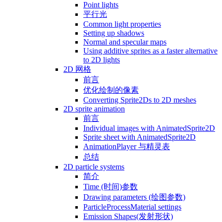
Point lights
平行光
Common light properties
Setting up shadows
Normal and specular maps
Using additive sprites as a faster alternative
to 2D lights
2D 网格
前言
优化绘制的像素
Converting Sprite2Ds to 2D meshes
2D sprite animation
前言
Individual images with AnimatedSprite2D
Sprite sheet with AnimatedSprite2D
AnimationPlayer 与精灵表
总结
2D particle systems
简介
Time (时间)参数
Drawing parameters (绘图参数)
ParticleProcessMaterial settings
Emission Shapes(发射形状)