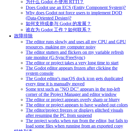
为什么 Godot 不使用 RTTI？
Does Godot use an ECS (Entity Component System)?
Why does Godot not force users to implement DOD
(Data-Oriented Design)?
如何支持或参与 Godot 的发展？
谁在为 Godot 工作？如何联系？
故障排除
The editor runs slowly and uses all my CPU and GPU
resources, making my computer noisy
The editor stutters and flickers on my variable refresh
rate monitor (G-Sync/FreeSync)
The editor or project takes a very long time to start
The Godot editor appears frozen after clicking the
system console
The Godot editor's macOS dock icon gets duplicated
every time it is manually moved
Some text such as "NO DC" appears in the top-left
corner of the Project Manager and editor window
The editor or project appears overly sharp or blurry
The editor or project appears to have washed out colors
The editor/project freezes or displays glitched visuals
after resuming the PC from suspend
The project works when run from the editor, but fails to
load some files when running from an exported copy