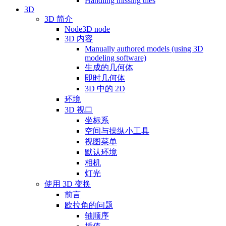
Handling missing tiles
3D
3D 简介
Node3D node
3D 内容
Manually authored models (using 3D
modeling software)
生成的几何体
即时几何体
3D 中的 2D
环境
3D 视口
坐标系
空间与操纵小工具
视图菜单
默认环境
相机
灯光
使用 3D 变换
前言
欧拉角的问题
轴顺序