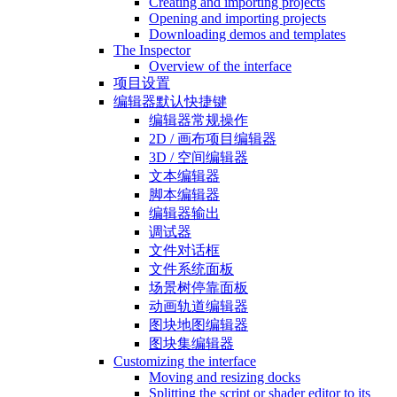
Creating and importing projects
Opening and importing projects
Downloading demos and templates
The Inspector
Overview of the interface
项目设置
编辑器默认快捷键
编辑器常规操作
2D / 画布项目编辑器
3D / 空间编辑器
文本编辑器
脚本编辑器
编辑器输出
调试器
文件对话框
文件系统面板
场景树停靠面板
动画轨道编辑器
图块地图编辑器
图块集编辑器
Customizing the interface
Moving and resizing docks
Splitting the script or shader editor to its