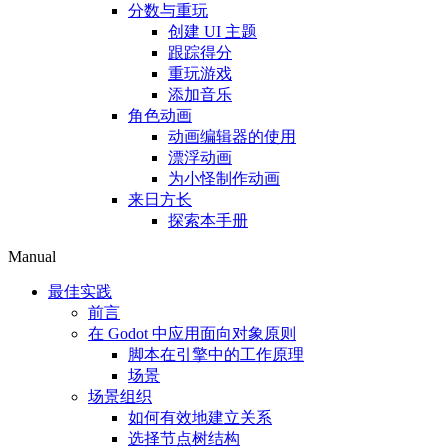
分数与重玩
创建 UI 主题
跟踪得分
重玩游戏
添加音乐
角色动画
动画编辑器的使用
漂浮动画
为小怪制作动画
来日方长
探索本手册
Manual
最佳实践
前言
在 Godot 中应用面向对象原则
脚本在引擎中的工作原理
场景
场景组织
如何有效地建立关系
选择节点树结构