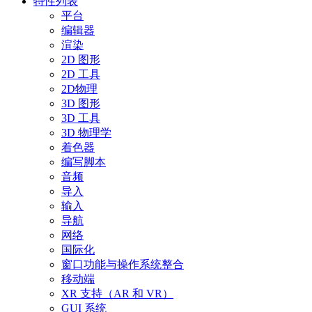
特性列表
平台
编辑器
渲染
2D 图形
2D 工具
2D物理
3D 图形
3D 工具
3D 物理学
着色器
编写脚本
音频
导入
输入
导航
网络
国际化
窗口功能与操作系统整合
移动端
XR 支持（AR 和 VR）
GUI 系统