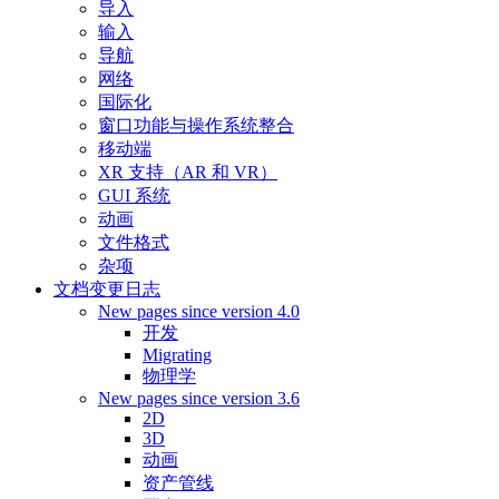
导入
输入
导航
网络
国际化
窗口功能与操作系统整合
移动端
XR 支持（AR 和 VR）
GUI 系统
动画
文件格式
杂项
文档变更日志
New pages since version 4.0
开发
Migrating
物理学
New pages since version 3.6
2D
3D
动画
资产管线