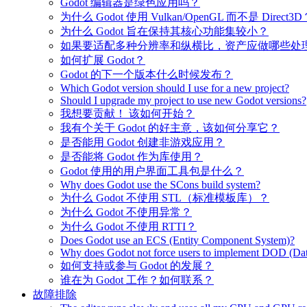
Godot 编辑器是绿色应用吗？
为什么 Godot 使用 Vulkan/OpenGL 而不是 Direct3D
为什么 Godot 旨在保持其核心功能集较小？
如果要适配多种分辨率和纵横比，资产应做哪些处
如何扩展 Godot？
Godot 的下一个版本什么时候发布？
Which Godot version should I use for a new project?
Should I upgrade my project to use new Godot versions?
我想要贡献！ 该如何开始？
我有个关于 Godot 的好主意，该如何分享它？
是否能用 Godot 创建非游戏应用？
是否能将 Godot 作为库使用？
Godot 使用的用户界面工具包是什么？
Why does Godot use the SCons build system?
为什么 Godot 不使用 STL（标准模板库）？
为什么 Godot 不使用异常？
为什么 Godot 不使用 RTTI？
Does Godot use an ECS (Entity Component System)?
Why does Godot not force users to implement DOD (Dat
如何支持或参与 Godot 的发展？
谁在为 Godot 工作？如何联系？
故障排除