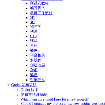
渐进式教程
编写脚本
项目工作流程
2D
3D
物理学
动画
GUI
视口
着色
插件
平台相关
多线程
创建内容
杂项
编译
引擎开发
Godot 发布策略
Godot 版本
发布支持时间表
Which version should I use for a new project?
Should I upgrade my project to use new engine versions