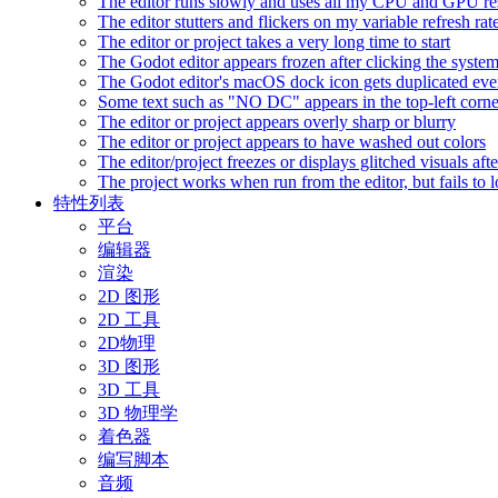
The editor runs slowly and uses all my CPU and GPU r
The editor stutters and flickers on my variable refresh r
The editor or project takes a very long time to start
The Godot editor appears frozen after clicking the syste
The Godot editor's macOS dock icon gets duplicated eve
Some text such as "NO DC" appears in the top-left corn
The editor or project appears overly sharp or blurry
The editor or project appears to have washed out colors
The editor/project freezes or displays glitched visuals a
The project works when run from the editor, but fails to
特性列表
平台
编辑器
渲染
2D 图形
2D 工具
2D物理
3D 图形
3D 工具
3D 物理学
着色器
编写脚本
音频