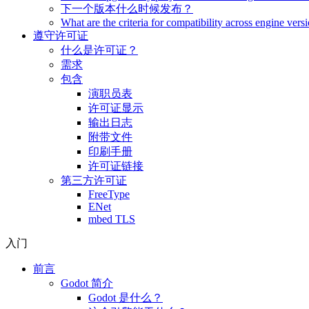
下一个版本什么时候发布？
What are the criteria for compatibility across engine vers
遵守许可证
什么是许可证？
需求
包含
演职员表
许可证显示
输出日志
附带文件
印刷手册
许可证链接
第三方许可证
FreeType
ENet
mbed TLS
入门
前言
Godot 简介
Godot 是什么？