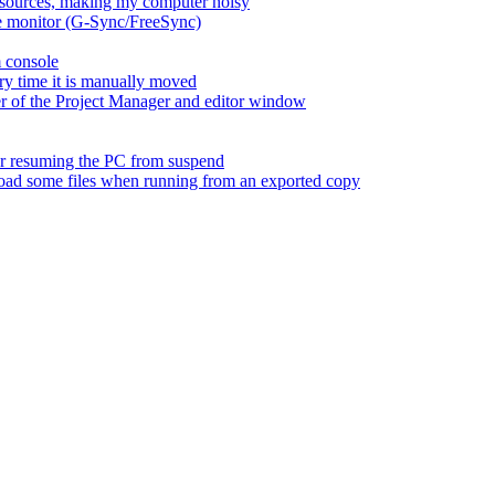
esources, making my computer noisy
ate monitor (G-Sync/FreeSync)
m console
ry time it is manually moved
er of the Project Manager and editor window
fter resuming the PC from suspend
 load some files when running from an exported copy