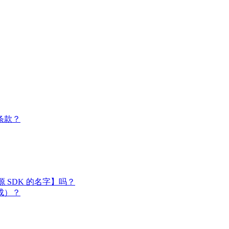
条款？
闭源 SDK 的名字】吗？
成）？