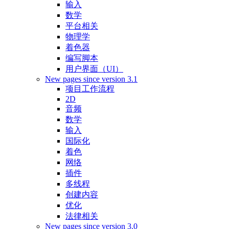
输入
数学
平台相关
物理学
着色器
编写脚本
用户界面（UI）
New pages since version 3.1
项目工作流程
2D
音频
数学
输入
国际化
着色
网络
插件
多线程
创建内容
优化
法律相关
New pages since version 3.0