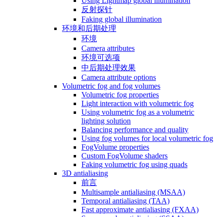
Using Lightmap global illumination
反射探针
Faking global illumination
环境和后期处理
环境
Camera attributes
环境可选项
中后期处理效果
Camera attribute options
Volumetric fog and fog volumes
Volumetric fog properties
Light interaction with volumetric fog
Using volumetric fog as a volumetric
lighting solution
Balancing performance and quality
Using fog volumes for local volumetric fog
FogVolume properties
Custom FogVolume shaders
Faking volumetric fog using quads
3D antialiasing
前言
Multisample antialiasing (MSAA)
Temporal antialiasing (TAA)
Fast approximate antialiasing (FXAA)