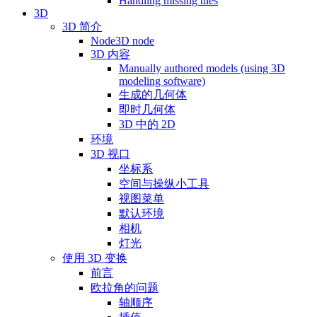
Handling missing tiles
3D
3D 简介
Node3D node
3D 内容
Manually authored models (using 3D
modeling software)
生成的几何体
即时几何体
3D 中的 2D
环境
3D 视口
坐标系
空间与操纵小工具
视图菜单
默认环境
相机
灯光
使用 3D 变换
前言
欧拉角的问题
轴顺序