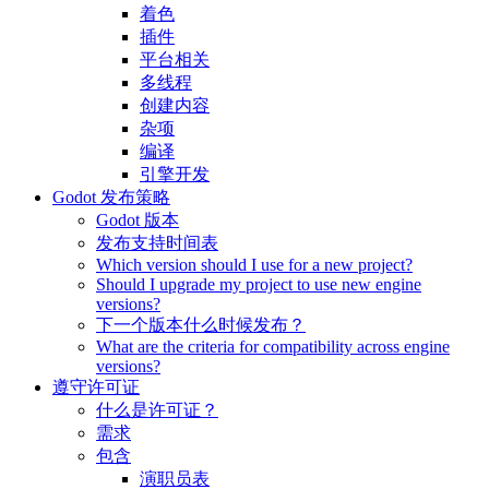
着色
插件
平台相关
多线程
创建内容
杂项
编译
引擎开发
Godot 发布策略
Godot 版本
发布支持时间表
Which version should I use for a new project?
Should I upgrade my project to use new engine
versions?
下一个版本什么时候发布？
What are the criteria for compatibility across engine
versions?
遵守许可证
什么是许可证？
需求
包含
演职员表