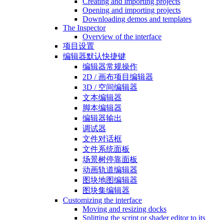
Creating and importing projects
Opening and importing projects
Downloading demos and templates
The Inspector
Overview of the interface
项目设置
编辑器默认快捷键
编辑器常规操作
2D / 画布项目编辑器
3D / 空间编辑器
文本编辑器
脚本编辑器
编辑器输出
调试器
文件对话框
文件系统面板
场景树停靠面板
动画轨道编辑器
图块地图编辑器
图块集编辑器
Customizing the interface
Moving and resizing docks
Splitting the script or shader editor to its