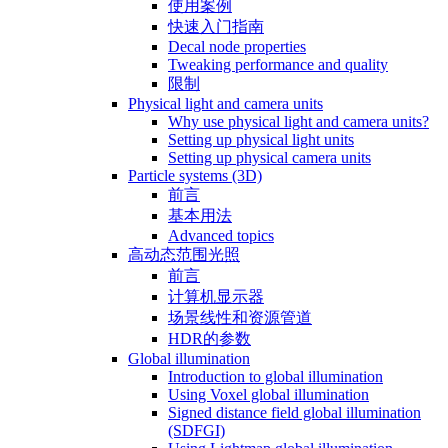
使用案例
快速入门指南
Decal node properties
Tweaking performance and quality
限制
Physical light and camera units
Why use physical light and camera units?
Setting up physical light units
Setting up physical camera units
Particle systems (3D)
前言
基本用法
Advanced topics
高动态范围光照
前言
计算机显示器
场景线性和资源管道
HDR的参数
Global illumination
Introduction to global illumination
Using Voxel global illumination
Signed distance field global illumination
(SDFGI)