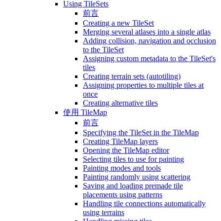
Using TileSets
前言
Creating a new TileSet
Merging several atlases into a single atlas
Adding collision, navigation and occlusion
to the TileSet
Assigning custom metadata to the TileSet's
tiles
Creating terrain sets (autotiling)
Assigning properties to multiple tiles at
once
Creating alternative tiles
使用 TileMap
前言
Specifying the TileSet in the TileMap
Creating TileMap layers
Opening the TileMap editor
Selecting tiles to use for painting
Painting modes and tools
Painting randomly using scattering
Saving and loading premade tile
placements using patterns
Handling tile connections automatically
using terrains