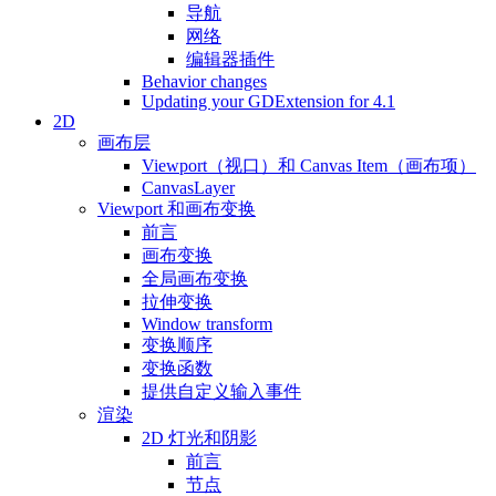
导航
网络
编辑器插件
Behavior changes
Updating your GDExtension for 4.1
2D
画布层
Viewport（视口）和 Canvas Item（画布项）
CanvasLayer
Viewport 和画布变换
前言
画布变换
全局画布变换
拉伸变换
Window transform
变换顺序
变换函数
提供自定义输入事件
渲染
2D 灯光和阴影
前言
节点