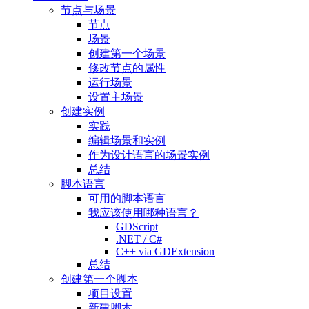
节点与场景
节点
场景
创建第一个场景
修改节点的属性
运行场景
设置主场景
创建实例
实践
编辑场景和实例
作为设计语言的场景实例
总结
脚本语言
可用的脚本语言
我应该使用哪种语言？
GDScript
.NET / C#
C++ via GDExtension
总结
创建第一个脚本
项目设置
新建脚本