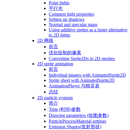
Point lights
平行光
Common light properties
Setting up shadows
Normal and specular maps
Using additive sprites as a faster alternative
to 2D lights
2D 网格
前言
优化绘制的像素
Converting Sprite2Ds to 2D meshes
2D sprite animation
前言
Individual images with AnimatedSprite2D
Sprite sheet with AnimatedSprite2D
AnimationPlayer 与精灵表
总结
2D particle systems
简介
Time (时间)参数
Drawing parameters (绘图参数)
ParticleProcessMaterial settings
Emission Shapes(发射形状)