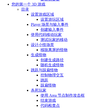
您的第一个 3D 游戏
目录
设置游戏区域
设置游玩区域
Player 场景与输入事件
创建输入事件
使用代码移动玩家
测试玩家的移动
设计小怪场景
移除离屏的怪物
生成怪物
创建生成路径
随机生成怪物
跳跃与踩扁怪物
控制物理交互
跳跃
踩扁怪物
杀死玩家
使用 Area 节点制作攻击框
结束游戏
代码检查点