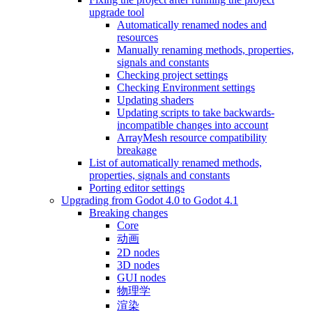
upgrade tool
Automatically renamed nodes and
resources
Manually renaming methods, properties,
signals and constants
Checking project settings
Checking Environment settings
Updating shaders
Updating scripts to take backwards-
incompatible changes into account
ArrayMesh resource compatibility
breakage
List of automatically renamed methods,
properties, signals and constants
Porting editor settings
Upgrading from Godot 4.0 to Godot 4.1
Breaking changes
Core
动画
2D nodes
3D nodes
GUI nodes
物理学
渲染