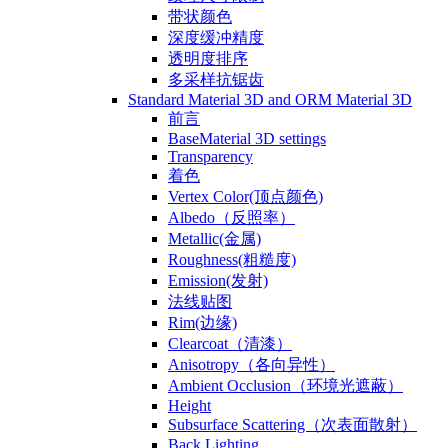
带状颜色
深度缓冲精度
透明度排序
多采样抗锯齿
Standard Material 3D and ORM Material 3D
前言
BaseMaterial 3D settings
Transparency
着色
Vertex Color(顶点颜色)
Albedo（反照率）
Metallic(金属)
Roughness(粗糙度)
Emission(发射)
法线贴图
Rim(边缘)
Clearcoat（清漆）
Anisotropy（各向异性）
Ambient Occlusion（环境光遮蔽）
Height
Subsurface Scattering（次表面散射）
Back Lighting