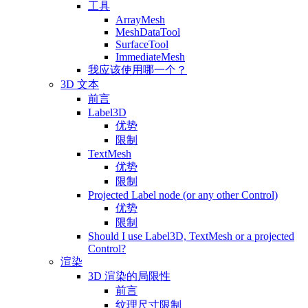
工具
ArrayMesh
MeshDataTool
SurfaceTool
ImmediateMesh
我应该使用哪一个？
3D 文本
前言
Label3D
优势
限制
TextMesh
优势
限制
Projected Label node (or any other Control)
优势
限制
Should I use Label3D, TextMesh or a projected
Control?
渲染
3D 渲染的局限性
前言
纹理尺寸限制