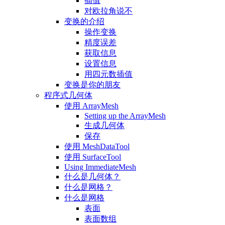
插值
对欧拉角说不
变换的介绍
操作变换
精度误差
获取信息
设置信息
用四元数插值
变换是你的朋友
程序式几何体
使用 ArrayMesh
Setting up the ArrayMesh
生成几何体
保存
使用 MeshDataTool
使用 SurfaceTool
Using ImmediateMesh
什么是几何体？
什么是网格？
什么是网格
表面
表面数组