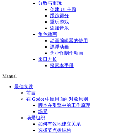
分数与重玩
创建 UI 主题
跟踪得分
重玩游戏
添加音乐
角色动画
动画编辑器的使用
漂浮动画
为小怪制作动画
来日方长
探索本手册
Manual
最佳实践
前言
在 Godot 中应用面向对象原则
脚本在引擎中的工作原理
场景
场景组织
如何有效地建立关系
选择节点树结构