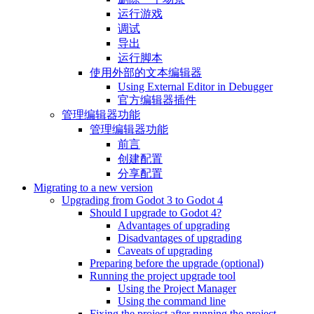
运行游戏
调试
导出
运行脚本
使用外部的文本编辑器
Using External Editor in Debugger
官方编辑器插件
管理编辑器功能
管理编辑器功能
前言
创建配置
分享配置
Migrating to a new version
Upgrading from Godot 3 to Godot 4
Should I upgrade to Godot 4?
Advantages of upgrading
Disadvantages of upgrading
Caveats of upgrading
Preparing before the upgrade (optional)
Running the project upgrade tool
Using the Project Manager
Using the command line
Fixing the project after running the project