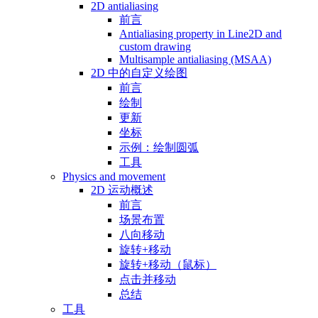
2D antialiasing
前言
Antialiasing property in Line2D and
custom drawing
Multisample antialiasing (MSAA)
2D 中的自定义绘图
前言
绘制
更新
坐标
示例：绘制圆弧
工具
Physics and movement
2D 运动概述
前言
场景布置
八向移动
旋转+移动
旋转+移动（鼠标）
点击并移动
总结
工具