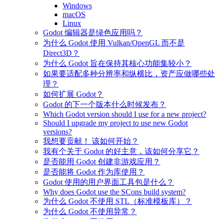
Windows
macOS
Linux
Godot 编辑器是绿色应用吗？
为什么 Godot 使用 Vulkan/OpenGL 而不是
Direct3D？
为什么 Godot 旨在保持其核心功能集较小？
如果要适配多种分辨率和纵横比，资产应做哪些处
理？
如何扩展 Godot？
Godot 的下一个版本什么时候发布？
Which Godot version should I use for a new project?
Should I upgrade my project to use new Godot
versions?
我想要贡献！ 该如何开始？
我有个关于 Godot 的好主意，该如何分享它？
是否能用 Godot 创建非游戏应用？
是否能将 Godot 作为库使用？
Godot 使用的用户界面工具包是什么？
Why does Godot use the SCons build system?
为什么 Godot 不使用 STL（标准模板库）？
为什么 Godot 不使用异常？