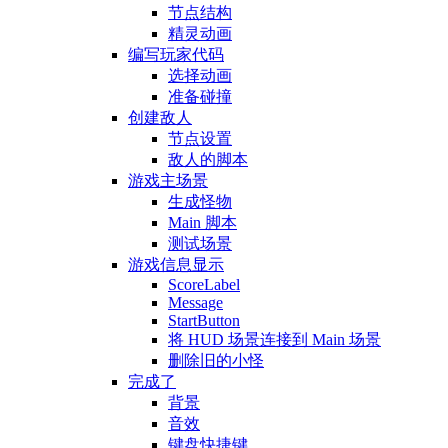
节点结构
精灵动画
编写玩家代码
选择动画
准备碰撞
创建敌人
节点设置
敌人的脚本
游戏主场景
生成怪物
Main 脚本
测试场景
游戏信息显示
ScoreLabel
Message
StartButton
将 HUD 场景连接到 Main 场景
删除旧的小怪
完成了
背景
音效
键盘快捷键