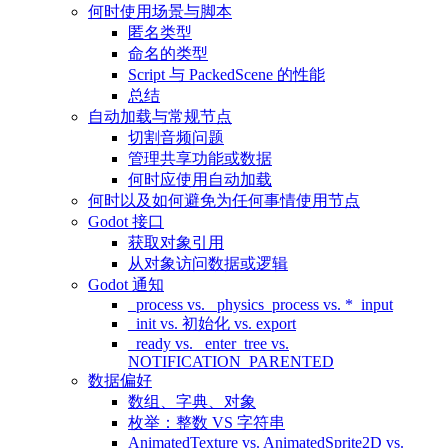
何时使用场景与脚本
匿名类型
命名的类型
Script 与 PackedScene 的性能
总结
自动加载与常规节点
切割音频问题
管理共享功能或数据
何时应使用自动加载
何时以及如何避免为任何事情使用节点
Godot 接口
获取对象引用
从对象访问数据或逻辑
Godot 通知
_process vs. _physics_process vs. *_input
_init vs. 初始化 vs. export
_ready vs. _enter_tree vs.
NOTIFICATION_PARENTED
数据偏好
数组、字典、对象
枚举：整数 VS 字符串
AnimatedTexture vs. AnimatedSprite2D vs.