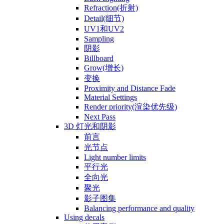
Refraction(折射)
Detail(细节)
UV1和UV2
Sampling
阴影
Billboard
Grow(增长)
变换
Proximity and Distance Fade
Material Settings
Render priority(渲染优先级)
Next Pass
3D 灯光和阴影
前言
光节点
Light number limits
平行光
全向光
聚光
影子图集
Balancing performance and quality
Using decals