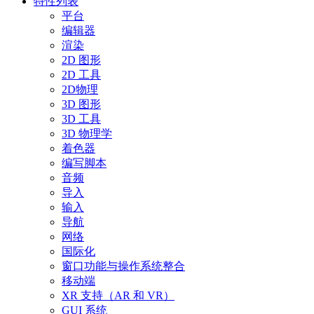
特性列表
平台
编辑器
渲染
2D 图形
2D 工具
2D物理
3D 图形
3D 工具
3D 物理学
着色器
编写脚本
音频
导入
输入
导航
网络
国际化
窗口功能与操作系统整合
移动端
XR 支持（AR 和 VR）
GUI 系统