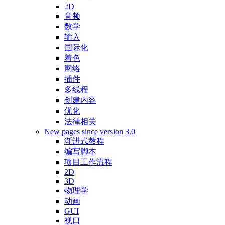
2D
音频
数学
输入
国际化
着色
网络
插件
多线程
创建内容
优化
法律相关
New pages since version 3.0
渐进式教程
编写脚本
项目工作流程
2D
3D
物理学
动画
GUI
视口