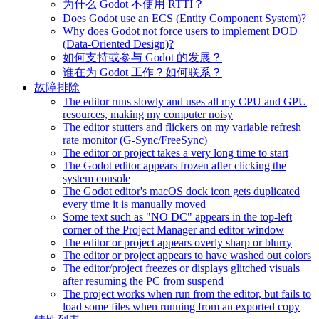
为什么 Godot 不使用 RTTI？
Does Godot use an ECS (Entity Component System)?
Why does Godot not force users to implement DOD
(Data-Oriented Design)?
如何支持或参与 Godot 的发展？
谁在为 Godot 工作？如何联系？
故障排除
The editor runs slowly and uses all my CPU and GPU
resources, making my computer noisy
The editor stutters and flickers on my variable refresh
rate monitor (G-Sync/FreeSync)
The editor or project takes a very long time to start
The Godot editor appears frozen after clicking the
system console
The Godot editor's macOS dock icon gets duplicated
every time it is manually moved
Some text such as "NO DC" appears in the top-left
corner of the Project Manager and editor window
The editor or project appears overly sharp or blurry
The editor or project appears to have washed out colors
The editor/project freezes or displays glitched visuals
after resuming the PC from suspend
The project works when run from the editor, but fails to
load some files when running from an exported copy