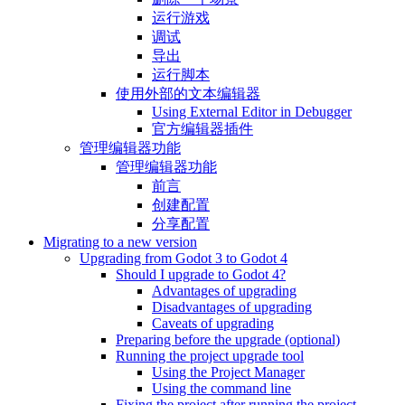
运行游戏
调试
导出
运行脚本
使用外部的文本编辑器
Using External Editor in Debugger
官方编辑器插件
管理编辑器功能
管理编辑器功能
前言
创建配置
分享配置
Migrating to a new version
Upgrading from Godot 3 to Godot 4
Should I upgrade to Godot 4?
Advantages of upgrading
Disadvantages of upgrading
Caveats of upgrading
Preparing before the upgrade (optional)
Running the project upgrade tool
Using the Project Manager
Using the command line
Fixing the project after running the project