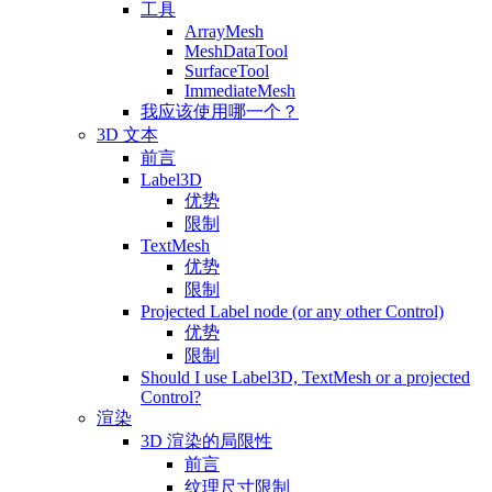
工具
ArrayMesh
MeshDataTool
SurfaceTool
ImmediateMesh
我应该使用哪一个？
3D 文本
前言
Label3D
优势
限制
TextMesh
优势
限制
Projected Label node (or any other Control)
优势
限制
Should I use Label3D, TextMesh or a projected
Control?
渲染
3D 渲染的局限性
前言
纹理尺寸限制