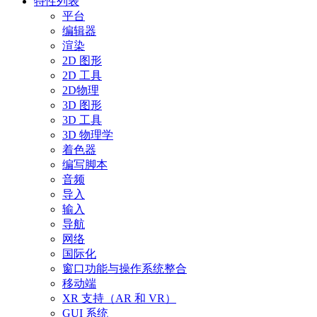
特性列表
平台
编辑器
渲染
2D 图形
2D 工具
2D物理
3D 图形
3D 工具
3D 物理学
着色器
编写脚本
音频
导入
输入
导航
网络
国际化
窗口功能与操作系统整合
移动端
XR 支持（AR 和 VR）
GUI 系统