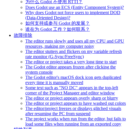
为什么 Godot 不使用 RTTI？
Does Godot use an ECS (Entity Component System)?
Why does Godot not force users to implement DOD
(Data-Oriented Design)?
如何支持或参与 Godot 的发展？
谁在为 Godot 工作？如何联系？
故障排除
The editor runs slowly and uses all my CPU and GPU
resources, making my computer noisy
The editor stutters and flickers on my variable refresh
rate monitor (G-Sync/FreeSync)
The editor or project takes a very long time to start
The Godot editor appears frozen after clicking the
system console
The Godot editor's macOS dock icon gets duplicated
every time it is manually moved
Some text such as "NO DC" appears in the top-left
corner of the Project Manager and editor window
The editor or project appears overly sharp or blurry
The editor or project appears to have washed out colors
The editor/project freezes or displays glitched visuals
after resuming the PC from suspend
The project works when run from the editor, but fails to
load some files when running from an exported copy