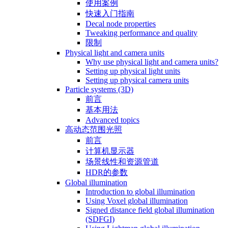
使用案例
快速入门指南
Decal node properties
Tweaking performance and quality
限制
Physical light and camera units
Why use physical light and camera units?
Setting up physical light units
Setting up physical camera units
Particle systems (3D)
前言
基本用法
Advanced topics
高动态范围光照
前言
计算机显示器
场景线性和资源管道
HDR的参数
Global illumination
Introduction to global illumination
Using Voxel global illumination
Signed distance field global illumination
(SDFGI)