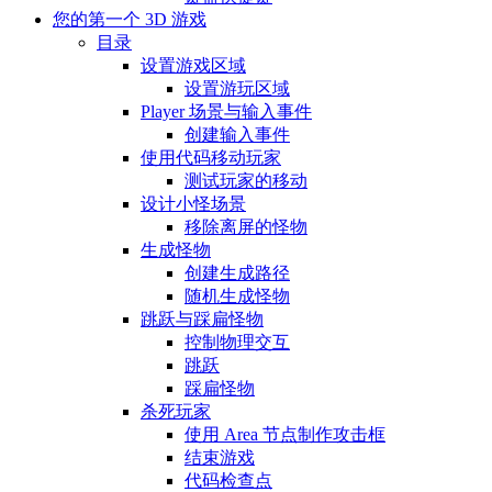
您的第一个 3D 游戏
目录
设置游戏区域
设置游玩区域
Player 场景与输入事件
创建输入事件
使用代码移动玩家
测试玩家的移动
设计小怪场景
移除离屏的怪物
生成怪物
创建生成路径
随机生成怪物
跳跃与踩扁怪物
控制物理交互
跳跃
踩扁怪物
杀死玩家
使用 Area 节点制作攻击框
结束游戏
代码检查点