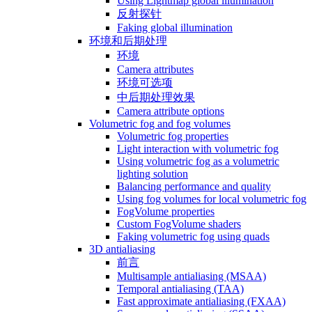
Using Lightmap global illumination
反射探针
Faking global illumination
环境和后期处理
环境
Camera attributes
环境可选项
中后期处理效果
Camera attribute options
Volumetric fog and fog volumes
Volumetric fog properties
Light interaction with volumetric fog
Using volumetric fog as a volumetric
lighting solution
Balancing performance and quality
Using fog volumes for local volumetric fog
FogVolume properties
Custom FogVolume shaders
Faking volumetric fog using quads
3D antialiasing
前言
Multisample antialiasing (MSAA)
Temporal antialiasing (TAA)
Fast approximate antialiasing (FXAA)