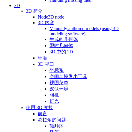
Handling missing tiles
3D
3D 简介
Node3D node
3D 内容
Manually authored models (using 3D
modeling software)
生成的几何体
即时几何体
3D 中的 2D
环境
3D 视口
坐标系
空间与操纵小工具
视图菜单
默认环境
相机
灯光
使用 3D 变换
前言
欧拉角的问题
轴顺序