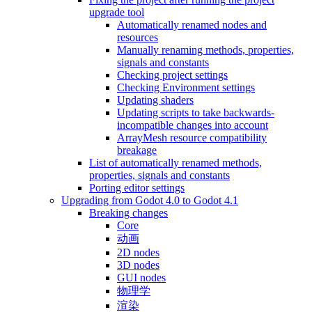
upgrade tool
Automatically renamed nodes and
resources
Manually renaming methods, properties,
signals and constants
Checking project settings
Checking Environment settings
Updating shaders
Updating scripts to take backwards-
incompatible changes into account
ArrayMesh resource compatibility
breakage
List of automatically renamed methods,
properties, signals and constants
Porting editor settings
Upgrading from Godot 4.0 to Godot 4.1
Breaking changes
Core
动画
2D nodes
3D nodes
GUI nodes
物理学
渲染