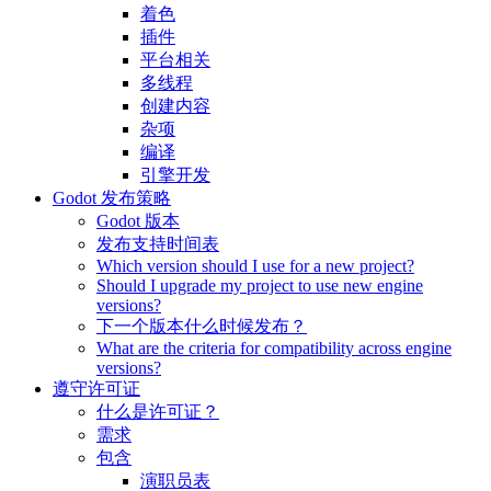
着色
插件
平台相关
多线程
创建内容
杂项
编译
引擎开发
Godot 发布策略
Godot 版本
发布支持时间表
Which version should I use for a new project?
Should I upgrade my project to use new engine
versions?
下一个版本什么时候发布？
What are the criteria for compatibility across engine
versions?
遵守许可证
什么是许可证？
需求
包含
演职员表