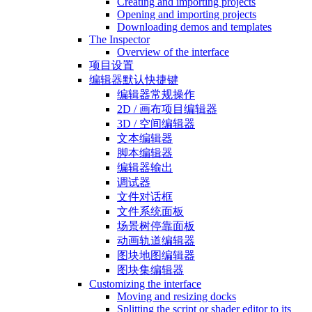
Creating and importing projects
Opening and importing projects
Downloading demos and templates
The Inspector
Overview of the interface
项目设置
编辑器默认快捷键
编辑器常规操作
2D / 画布项目编辑器
3D / 空间编辑器
文本编辑器
脚本编辑器
编辑器输出
调试器
文件对话框
文件系统面板
场景树停靠面板
动画轨道编辑器
图块地图编辑器
图块集编辑器
Customizing the interface
Moving and resizing docks
Splitting the script or shader editor to its