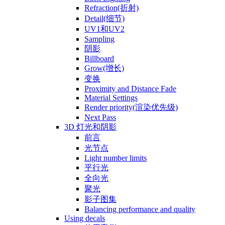
Refraction(折射)
Detail(细节)
UV1和UV2
Sampling
阴影
Billboard
Grow(增长)
变换
Proximity and Distance Fade
Material Settings
Render priority(渲染优先级)
Next Pass
3D 灯光和阴影
前言
光节点
Light number limits
平行光
全向光
聚光
影子图集
Balancing performance and quality
Using decals