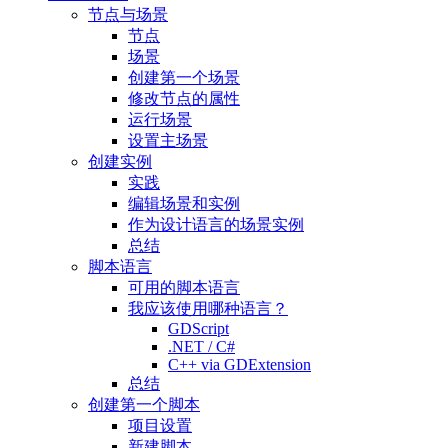
节点与场景
节点
场景
创建第一个场景
修改节点的属性
运行场景
设置主场景
创建实例
实践
编辑场景和实例
作为设计语言的场景实例
总结
脚本语言
可用的脚本语言
我应该使用哪种语言？
GDScript
.NET / C#
C++ via GDExtension
总结
创建第一个脚本
项目设置
新建脚本