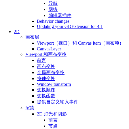
导航
网络
编辑器插件
Behavior changes
Updating your GDExtension for 4.1
2D
画布层
Viewport（视口）和 Canvas Item（画布项）
CanvasLayer
Viewport 和画布变换
前言
画布变换
全局画布变换
拉伸变换
Window transform
变换顺序
变换函数
提供自定义输入事件
渲染
2D 灯光和阴影
前言
节点