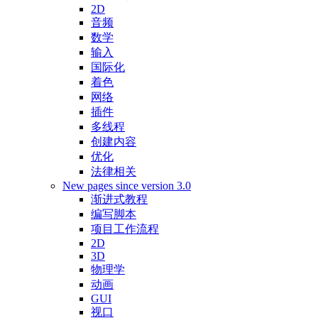
2D
音频
数学
输入
国际化
着色
网络
插件
多线程
创建内容
优化
法律相关
New pages since version 3.0
渐进式教程
编写脚本
项目工作流程
2D
3D
物理学
动画
GUI
视口