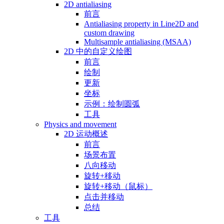
2D antialiasing
前言
Antialiasing property in Line2D and
custom drawing
Multisample antialiasing (MSAA)
2D 中的自定义绘图
前言
绘制
更新
坐标
示例：绘制圆弧
工具
Physics and movement
2D 运动概述
前言
场景布置
八向移动
旋转+移动
旋转+移动（鼠标）
点击并移动
总结
工具