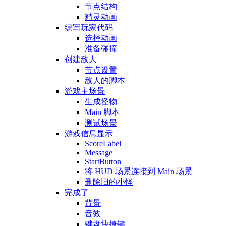
节点结构
精灵动画
编写玩家代码
选择动画
准备碰撞
创建敌人
节点设置
敌人的脚本
游戏主场景
生成怪物
Main 脚本
测试场景
游戏信息显示
ScoreLabel
Message
StartButton
将 HUD 场景连接到 Main 场景
删除旧的小怪
完成了
背景
音效
键盘快捷键