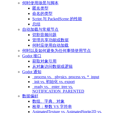
何时使用场景与脚本
匿名类型
命名的类型
Script 与 PackedScene 的性能
总结
自动加载与常规节点
切割音频问题
管理共享功能或数据
何时应使用自动加载
何时以及如何避免为任何事情使用节点
Godot 接口
获取对象引用
从对象访问数据或逻辑
Godot 通知
_process vs. _physics_process vs. *_input
_init vs. 初始化 vs. export
_ready vs. _enter_tree vs.
NOTIFICATION_PARENTED
数据偏好
数组、字典、对象
枚举：整数 VS 字符串
AnimatedTexture vs. AnimatedSprite2D vs.