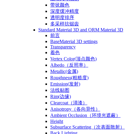
带状颜色
深度缓冲精度
透明度排序
多采样抗锯齿
Standard Material 3D and ORM Material 3D
前言
BaseMaterial 3D settings
Transparency
着色
Vertex Color(顶点颜色)
Albedo（反照率）
Metallic(金属)
Roughness(粗糙度)
Emission(发射)
法线贴图
Rim(边缘)
Clearcoat（清漆）
Anisotropy（各向异性）
Ambient Occlusion（环境光遮蔽）
Height
Subsurface Scattering（次表面散射）
Back Lighting