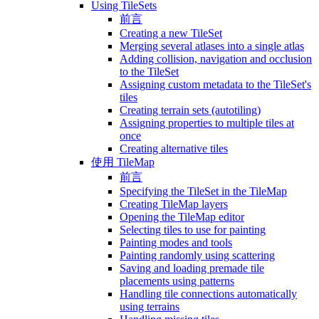
Using TileSets
前言
Creating a new TileSet
Merging several atlases into a single atlas
Adding collision, navigation and occlusion
to the TileSet
Assigning custom metadata to the TileSet's
tiles
Creating terrain sets (autotiling)
Assigning properties to multiple tiles at
once
Creating alternative tiles
使用 TileMap
前言
Specifying the TileSet in the TileMap
Creating TileMap layers
Opening the TileMap editor
Selecting tiles to use for painting
Painting modes and tools
Painting randomly using scattering
Saving and loading premade tile
placements using patterns
Handling tile connections automatically
using terrains