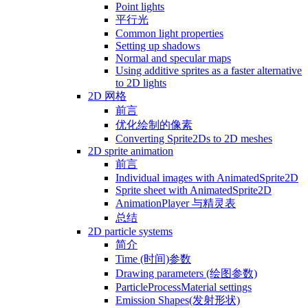
Point lights
平行光
Common light properties
Setting up shadows
Normal and specular maps
Using additive sprites as a faster alternative
to 2D lights
2D 网格
前言
优化绘制的像素
Converting Sprite2Ds to 2D meshes
2D sprite animation
前言
Individual images with AnimatedSprite2D
Sprite sheet with AnimatedSprite2D
AnimationPlayer 与精灵表
总结
2D particle systems
简介
Time (时间)参数
Drawing parameters (绘图参数)
ParticleProcessMaterial settings
Emission Shapes(发射形状)