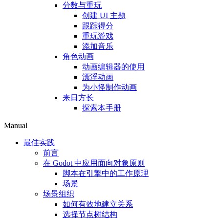
分数与重玩
创建 UI 主题
跟踪得分
重玩游戏
添加音乐
角色动画
动画编辑器的使用
漂浮动画
为小怪制作动画
来日方长
探索本手册
Manual
最佳实践
前言
在 Godot 中应用面向对象原则
脚本在引擎中的工作原理
场景
场景组织
如何有效地建立关系
选择节点树结构