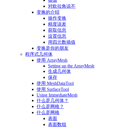
插值
对欧拉角说不
变换的介绍
操作变换
精度误差
获取信息
设置信息
用四元数插值
变换是你的朋友
程序式几何体
使用 ArrayMesh
Setting up the ArrayMesh
生成几何体
保存
使用 MeshDataTool
使用 SurfaceTool
Using ImmediateMesh
什么是几何体？
什么是网格？
什么是网格
表面
表面数组