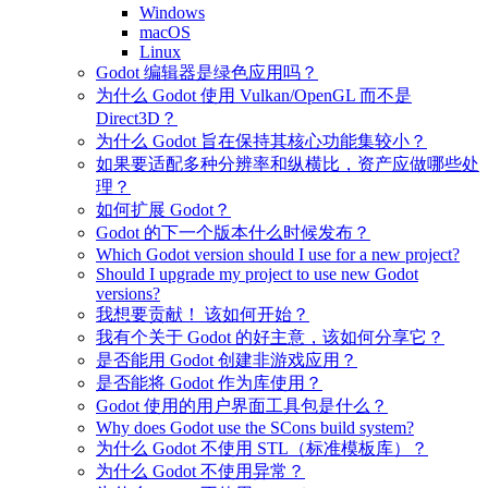
Windows
macOS
Linux
Godot 编辑器是绿色应用吗？
为什么 Godot 使用 Vulkan/OpenGL 而不是
Direct3D？
为什么 Godot 旨在保持其核心功能集较小？
如果要适配多种分辨率和纵横比，资产应做哪些处
理？
如何扩展 Godot？
Godot 的下一个版本什么时候发布？
Which Godot version should I use for a new project?
Should I upgrade my project to use new Godot
versions?
我想要贡献！ 该如何开始？
我有个关于 Godot 的好主意，该如何分享它？
是否能用 Godot 创建非游戏应用？
是否能将 Godot 作为库使用？
Godot 使用的用户界面工具包是什么？
Why does Godot use the SCons build system?
为什么 Godot 不使用 STL（标准模板库）？
为什么 Godot 不使用异常？