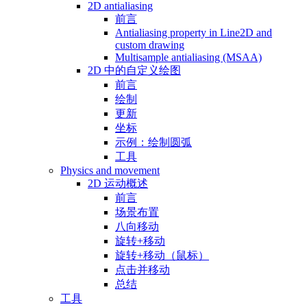
2D antialiasing
前言
Antialiasing property in Line2D and
custom drawing
Multisample antialiasing (MSAA)
2D 中的自定义绘图
前言
绘制
更新
坐标
示例：绘制圆弧
工具
Physics and movement
2D 运动概述
前言
场景布置
八向移动
旋转+移动
旋转+移动（鼠标）
点击并移动
总结
工具