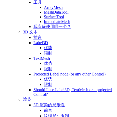
工具
ArrayMesh
MeshDataTool
SurfaceTool
ImmediateMesh
我应该使用哪一个？
3D 文本
前言
Label3D
优势
限制
TextMesh
优势
限制
Projected Label node (or any other Control)
优势
限制
Should I use Label3D, TextMesh or a projected
Control?
渲染
3D 渲染的局限性
前言
纹理尺寸限制