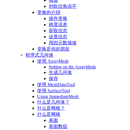
插值
对欧拉角说不
变换的介绍
操作变换
精度误差
获取信息
设置信息
用四元数插值
变换是你的朋友
程序式几何体
使用 ArrayMesh
Setting up the ArrayMesh
生成几何体
保存
使用 MeshDataTool
使用 SurfaceTool
Using ImmediateMesh
什么是几何体？
什么是网格？
什么是网格
表面
表面数组