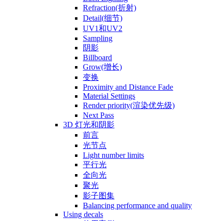
Refraction(折射)
Detail(细节)
UV1和UV2
Sampling
阴影
Billboard
Grow(增长)
变换
Proximity and Distance Fade
Material Settings
Render priority(渲染优先级)
Next Pass
3D 灯光和阴影
前言
光节点
Light number limits
平行光
全向光
聚光
影子图集
Balancing performance and quality
Using decals