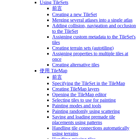
Using TileSets
前言
Creating a new TileSet
Merging several atlases into a single atlas
Adding collision, navigation and occlusion
to the TileSet
Assigning custom metadata to the TileSet's
tiles
Creating terrain sets (autotiling)
Assigning properties to multiple tiles at
once
Creating alternative tiles
使用 TileMap
前言
Specifying the TileSet in the TileMap
Creating TileMap layers
Opening the TileMap editor
Selecting tiles to use for painting
Painting modes and tools
Painting randomly using scattering
Saving and loading premade tile
placements using patterns
Handling tile connections automatically
using terrains