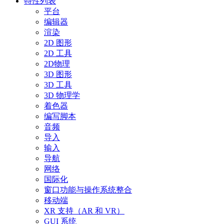
特性列表
平台
编辑器
渲染
2D 图形
2D 工具
2D物理
3D 图形
3D 工具
3D 物理学
着色器
编写脚本
音频
导入
输入
导航
网络
国际化
窗口功能与操作系统整合
移动端
XR 支持（AR 和 VR）
GUI 系统