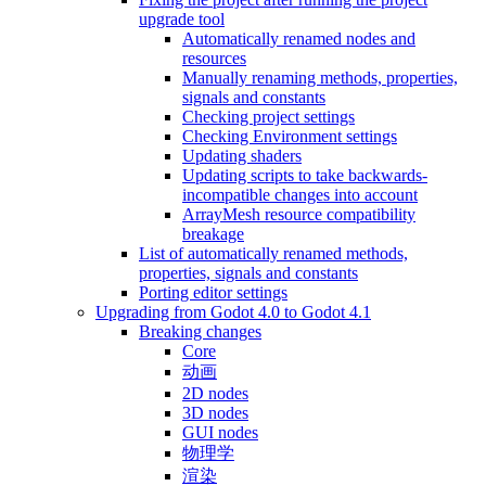
upgrade tool
Automatically renamed nodes and
resources
Manually renaming methods, properties,
signals and constants
Checking project settings
Checking Environment settings
Updating shaders
Updating scripts to take backwards-
incompatible changes into account
ArrayMesh resource compatibility
breakage
List of automatically renamed methods,
properties, signals and constants
Porting editor settings
Upgrading from Godot 4.0 to Godot 4.1
Breaking changes
Core
动画
2D nodes
3D nodes
GUI nodes
物理学
渲染