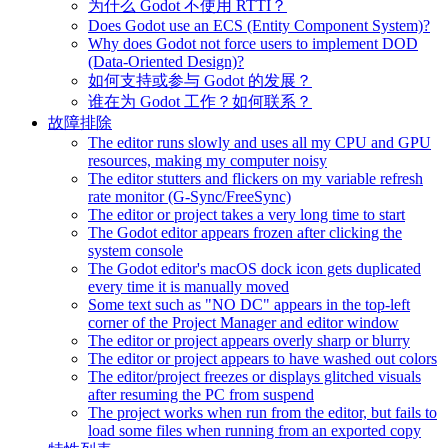
为什么 Godot 不使用 RTTI？
Does Godot use an ECS (Entity Component System)?
Why does Godot not force users to implement DOD
(Data-Oriented Design)?
如何支持或参与 Godot 的发展？
谁在为 Godot 工作？如何联系？
故障排除
The editor runs slowly and uses all my CPU and GPU
resources, making my computer noisy
The editor stutters and flickers on my variable refresh
rate monitor (G-Sync/FreeSync)
The editor or project takes a very long time to start
The Godot editor appears frozen after clicking the
system console
The Godot editor's macOS dock icon gets duplicated
every time it is manually moved
Some text such as "NO DC" appears in the top-left
corner of the Project Manager and editor window
The editor or project appears overly sharp or blurry
The editor or project appears to have washed out colors
The editor/project freezes or displays glitched visuals
after resuming the PC from suspend
The project works when run from the editor, but fails to
load some files when running from an exported copy