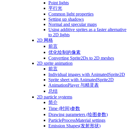
Point lights
平行光
Common light properties
Setting up shadows
Normal and specular maps
Using additive sprites as a faster alternative
to 2D lights
2D 网格
前言
优化绘制的像素
Converting Sprite2Ds to 2D meshes
2D sprite animation
前言
Individual images with AnimatedSprite2D
Sprite sheet with AnimatedSprite2D
AnimationPlayer 与精灵表
总结
2D particle systems
简介
Time (时间)参数
Drawing parameters (绘图参数)
ParticleProcessMaterial settings
Emission Shapes(发射形状)