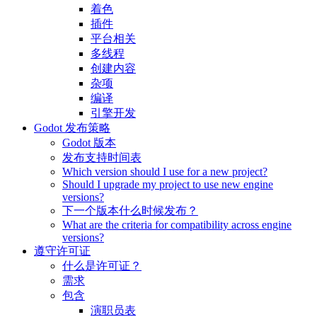
着色
插件
平台相关
多线程
创建内容
杂项
编译
引擎开发
Godot 发布策略
Godot 版本
发布支持时间表
Which version should I use for a new project?
Should I upgrade my project to use new engine
versions?
下一个版本什么时候发布？
What are the criteria for compatibility across engine
versions?
遵守许可证
什么是许可证？
需求
包含
演职员表