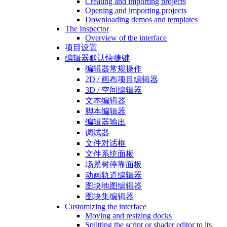
Creating and importing projects
Opening and importing projects
Downloading demos and templates
The Inspector
Overview of the interface
项目设置
编辑器默认快捷键
编辑器常规操作
2D / 画布项目编辑器
3D / 空间编辑器
文本编辑器
脚本编辑器
编辑器输出
调试器
文件对话框
文件系统面板
场景树停靠面板
动画轨道编辑器
图块地图编辑器
图块集编辑器
Customizing the interface
Moving and resizing docks
Splitting the script or shader editor to its