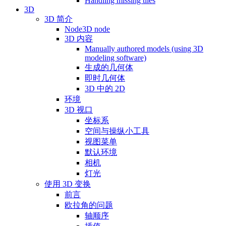
Handling missing tiles
3D
3D 简介
Node3D node
3D 内容
Manually authored models (using 3D
modeling software)
生成的几何体
即时几何体
3D 中的 2D
环境
3D 视口
坐标系
空间与操纵小工具
视图菜单
默认环境
相机
灯光
使用 3D 变换
前言
欧拉角的问题
轴顺序