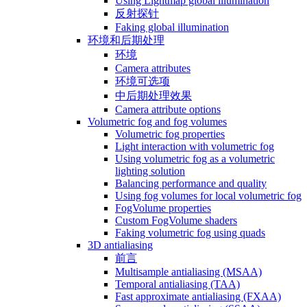
Using Lightmap global illumination
反射探针
Faking global illumination
环境和后期处理
环境
Camera attributes
环境可选项
中后期处理效果
Camera attribute options
Volumetric fog and fog volumes
Volumetric fog properties
Light interaction with volumetric fog
Using volumetric fog as a volumetric
lighting solution
Balancing performance and quality
Using fog volumes for local volumetric fog
FogVolume properties
Custom FogVolume shaders
Faking volumetric fog using quads
3D antialiasing
前言
Multisample antialiasing (MSAA)
Temporal antialiasing (TAA)
Fast approximate antialiasing (FXAA)