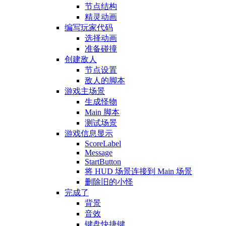
节点结构
精灵动画
编写玩家代码
选择动画
准备碰撞
创建敌人
节点设置
敌人的脚本
游戏主场景
生成怪物
Main 脚本
测试场景
游戏信息显示
ScoreLabel
Message
StartButton
将 HUD 场景连接到 Main 场景
删除旧的小怪
完成了
背景
音效
键盘快捷键