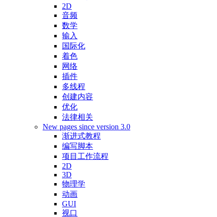
2D
音频
数学
输入
国际化
着色
网络
插件
多线程
创建内容
优化
法律相关
New pages since version 3.0
渐进式教程
编写脚本
项目工作流程
2D
3D
物理学
动画
GUI
视口