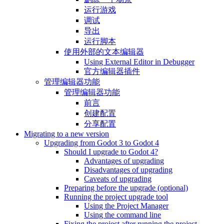
运行游戏
调试
导出
运行脚本
使用外部的文本编辑器
Using External Editor in Debugger
官方编辑器插件
管理编辑器功能
管理编辑器功能
前言
创建配置
分享配置
Migrating to a new version
Upgrading from Godot 3 to Godot 4
Should I upgrade to Godot 4?
Advantages of upgrading
Disadvantages of upgrading
Caveats of upgrading
Preparing before the upgrade (optional)
Running the project upgrade tool
Using the Project Manager
Using the command line
Fixing the project after running the project