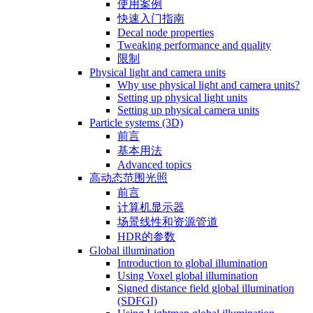
使用案例
快速入门指南
Decal node properties
Tweaking performance and quality
限制
Physical light and camera units
Why use physical light and camera units?
Setting up physical light units
Setting up physical camera units
Particle systems (3D)
前言
基本用法
Advanced topics
高动态范围光照
前言
计算机显示器
场景线性和资源管道
HDR的参数
Global illumination
Introduction to global illumination
Using Voxel global illumination
Signed distance field global illumination
(SDFGI)