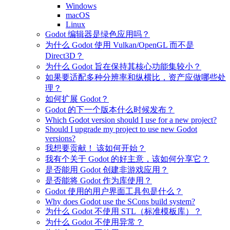
Windows
macOS
Linux
Godot 编辑器是绿色应用吗？
为什么 Godot 使用 Vulkan/OpenGL 而不是
Direct3D？
为什么 Godot 旨在保持其核心功能集较小？
如果要适配多种分辨率和纵横比，资产应做哪些处
理？
如何扩展 Godot？
Godot 的下一个版本什么时候发布？
Which Godot version should I use for a new project?
Should I upgrade my project to use new Godot
versions?
我想要贡献！ 该如何开始？
我有个关于 Godot 的好主意，该如何分享它？
是否能用 Godot 创建非游戏应用？
是否能将 Godot 作为库使用？
Godot 使用的用户界面工具包是什么？
Why does Godot use the SCons build system?
为什么 Godot 不使用 STL（标准模板库）？
为什么 Godot 不使用异常？