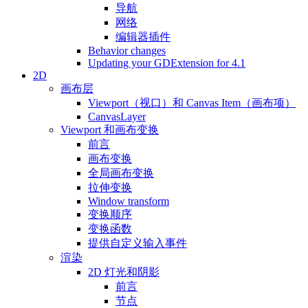
导航
网络
编辑器插件
Behavior changes
Updating your GDExtension for 4.1
2D
画布层
Viewport（视口）和 Canvas Item（画布项）
CanvasLayer
Viewport 和画布变换
前言
画布变换
全局画布变换
拉伸变换
Window transform
变换顺序
变换函数
提供自定义输入事件
渲染
2D 灯光和阴影
前言
节点