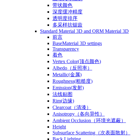
带状颜色
深度缓冲精度
透明度排序
多采样抗锯齿
Standard Material 3D and ORM Material 3D
前言
BaseMaterial 3D settings
Transparency
着色
Vertex Color(顶点颜色)
Albedo（反照率）
Metallic(金属)
Roughness(粗糙度)
Emission(发射)
法线贴图
Rim(边缘)
Clearcoat（清漆）
Anisotropy（各向异性）
Ambient Occlusion（环境光遮蔽）
Height
Subsurface Scattering（次表面散射）
Back Lighting