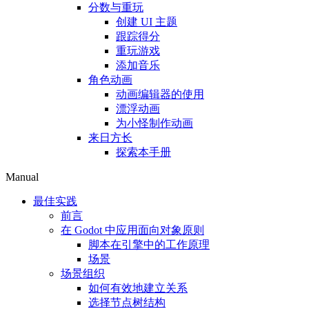
分数与重玩
创建 UI 主题
跟踪得分
重玩游戏
添加音乐
角色动画
动画编辑器的使用
漂浮动画
为小怪制作动画
来日方长
探索本手册
Manual
最佳实践
前言
在 Godot 中应用面向对象原则
脚本在引擎中的工作原理
场景
场景组织
如何有效地建立关系
选择节点树结构