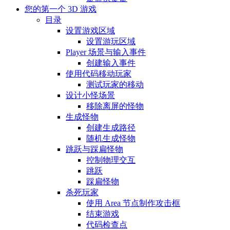
您的第一个 3D 游戏
目录
设置游戏区域
设置游玩区域
Player 场景与输入事件
创建输入事件
使用代码移动玩家
测试玩家的移动
设计小怪场景
移除离屏的怪物
生成怪物
创建生成路径
随机生成怪物
跳跃与踩扁怪物
控制物理交互
跳跃
踩扁怪物
杀死玩家
使用 Area 节点制作攻击框
结束游戏
代码检查点