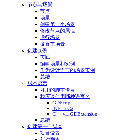
节点与场景
节点
场景
创建第一个场景
修改节点的属性
运行场景
设置主场景
创建实例
实践
编辑场景和实例
作为设计语言的场景实例
总结
脚本语言
可用的脚本语言
我应该使用哪种语言？
GDScript
.NET / C#
C++ via GDExtension
总结
创建第一个脚本
项目设置
新建脚本