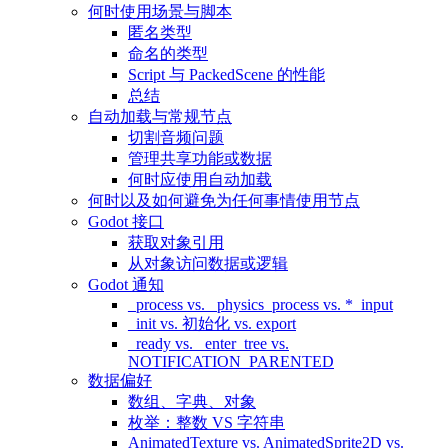
何时使用场景与脚本
匿名类型
命名的类型
Script 与 PackedScene 的性能
总结
自动加载与常规节点
切割音频问题
管理共享功能或数据
何时应使用自动加载
何时以及如何避免为任何事情使用节点
Godot 接口
获取对象引用
从对象访问数据或逻辑
Godot 通知
_process vs. _physics_process vs. *_input
_init vs. 初始化 vs. export
_ready vs. _enter_tree vs.
NOTIFICATION_PARENTED
数据偏好
数组、字典、对象
枚举：整数 VS 字符串
AnimatedTexture vs. AnimatedSprite2D vs.