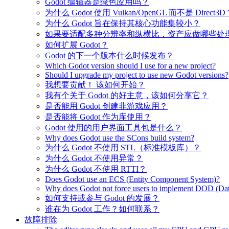
Godot 编辑器是绿色应用吗？
为什么 Godot 使用 Vulkan/OpenGL 而不是 Direct3D
为什么 Godot 旨在保持其核心功能集较小？
如果要适配多种分辨率和纵横比，资产应做哪些处
如何扩展 Godot？
Godot 的下一个版本什么时候发布？
Which Godot version should I use for a new project?
Should I upgrade my project to use new Godot versions?
我想要贡献！ 该如何开始？
我有个关于 Godot 的好主意，该如何分享它？
是否能用 Godot 创建非游戏应用？
是否能将 Godot 作为库使用？
Godot 使用的用户界面工具包是什么？
Why does Godot use the SCons build system?
为什么 Godot 不使用 STL（标准模板库）？
为什么 Godot 不使用异常？
为什么 Godot 不使用 RTTI？
Does Godot use an ECS (Entity Component System)?
Why does Godot not force users to implement DOD (Dat
如何支持或参与 Godot 的发展？
谁在为 Godot 工作？如何联系？
故障排除