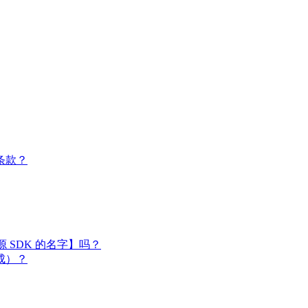
条款？
闭源 SDK 的名字】吗？
成）？