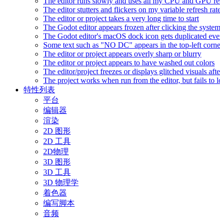
The editor runs slowly and uses all my CPU and GPU r
The editor stutters and flickers on my variable refresh r
The editor or project takes a very long time to start
The Godot editor appears frozen after clicking the syste
The Godot editor's macOS dock icon gets duplicated eve
Some text such as "NO DC" appears in the top-left corn
The editor or project appears overly sharp or blurry
The editor or project appears to have washed out colors
The editor/project freezes or displays glitched visuals a
The project works when run from the editor, but fails to
特性列表
平台
编辑器
渲染
2D 图形
2D 工具
2D物理
3D 图形
3D 工具
3D 物理学
着色器
编写脚本
音频