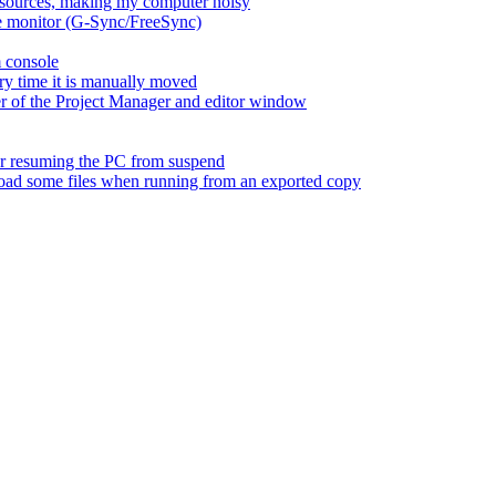
esources, making my computer noisy
ate monitor (G-Sync/FreeSync)
m console
ry time it is manually moved
er of the Project Manager and editor window
fter resuming the PC from suspend
 load some files when running from an exported copy