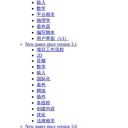
输入
数学
平台相关
物理学
着色器
编写脚本
用户界面（UI）
New pages since version 3.1
项目工作流程
2D
音频
数学
输入
国际化
着色
网络
插件
多线程
创建内容
优化
法律相关
New pages since version 3.0