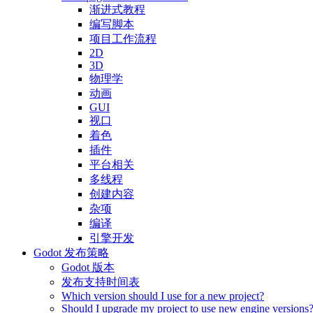
渐进式教程
编写脚本
项目工作流程
2D
3D
物理学
动画
GUI
视口
着色
插件
平台相关
多线程
创建内容
杂项
编译
引擎开发
Godot 发布策略
Godot 版本
发布支持时间表
Which version should I use for a new project?
Should I upgrade my project to use new engine versions