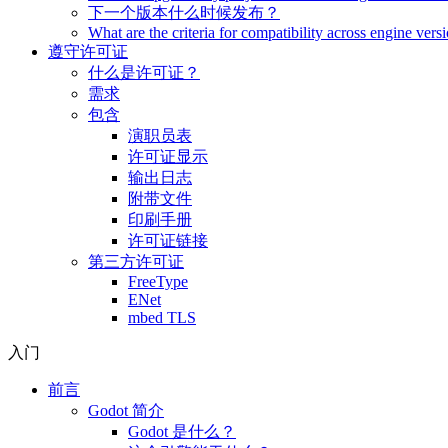
下一个版本什么时候发布？
What are the criteria for compatibility across engine vers
遵守许可证
什么是许可证？
需求
包含
演职员表
许可证显示
输出日志
附带文件
印刷手册
许可证链接
第三方许可证
FreeType
ENet
mbed TLS
入门
前言
Godot 简介
Godot 是什么？