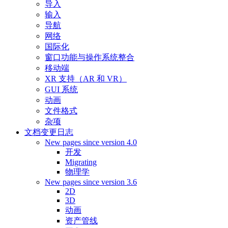
导入
输入
导航
网络
国际化
窗口功能与操作系统整合
移动端
XR 支持（AR 和 VR）
GUI 系统
动画
文件格式
杂项
文档变更日志
New pages since version 4.0
开发
Migrating
物理学
New pages since version 3.6
2D
3D
动画
资产管线