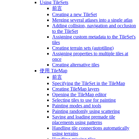
Using TileSets
前言
Creating a new TileSet
Merging several atlases into a single atlas
Adding collision, navigation and occlusion
to the TileSet
Assigning custom metadata to the TileSet's
tiles
Creating terrain sets (autotiling)
Assigning properties to multiple tiles at
once
Creating alternative tiles
使用 TileMap
前言
Specifying the TileSet in the TileMap
Creating TileMap layers
Opening the TileMap editor
Selecting tiles to use for painting
Painting modes and tools
Painting randomly using scattering
Saving and loading premade tile
placements using patterns
Handling tile connections automatically
using terrains