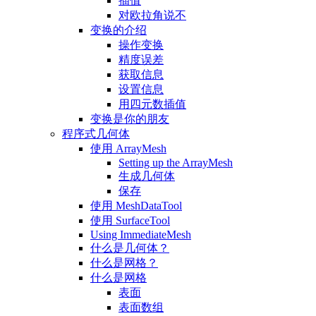
插值
对欧拉角说不
变换的介绍
操作变换
精度误差
获取信息
设置信息
用四元数插值
变换是你的朋友
程序式几何体
使用 ArrayMesh
Setting up the ArrayMesh
生成几何体
保存
使用 MeshDataTool
使用 SurfaceTool
Using ImmediateMesh
什么是几何体？
什么是网格？
什么是网格
表面
表面数组