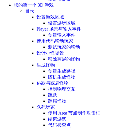
您的第一个 3D 游戏
目录
设置游戏区域
设置游玩区域
Player 场景与输入事件
创建输入事件
使用代码移动玩家
测试玩家的移动
设计小怪场景
移除离屏的怪物
生成怪物
创建生成路径
随机生成怪物
跳跃与踩扁怪物
控制物理交互
跳跃
踩扁怪物
杀死玩家
使用 Area 节点制作攻击框
结束游戏
代码检查点