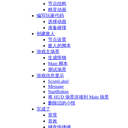
节点结构
精灵动画
编写玩家代码
选择动画
准备碰撞
创建敌人
节点设置
敌人的脚本
游戏主场景
生成怪物
Main 脚本
测试场景
游戏信息显示
ScoreLabel
Message
StartButton
将 HUD 场景连接到 Main 场景
删除旧的小怪
完成了
背景
音效
键盘快捷键