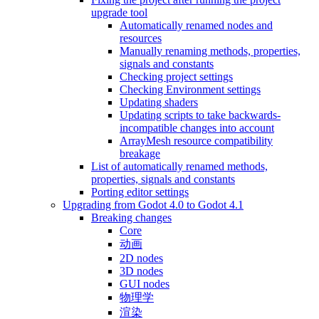
upgrade tool
Automatically renamed nodes and
resources
Manually renaming methods, properties,
signals and constants
Checking project settings
Checking Environment settings
Updating shaders
Updating scripts to take backwards-
incompatible changes into account
ArrayMesh resource compatibility
breakage
List of automatically renamed methods,
properties, signals and constants
Porting editor settings
Upgrading from Godot 4.0 to Godot 4.1
Breaking changes
Core
动画
2D nodes
3D nodes
GUI nodes
物理学
渲染