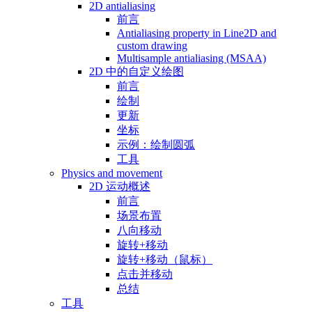
2D antialiasing
前言
Antialiasing property in Line2D and
custom drawing
Multisample antialiasing (MSAA)
2D 中的自定义绘图
前言
绘制
更新
坐标
示例：绘制圆弧
工具
Physics and movement
2D 运动概述
前言
场景布置
八向移动
旋转+移动
旋转+移动（鼠标）
点击并移动
总结
工具