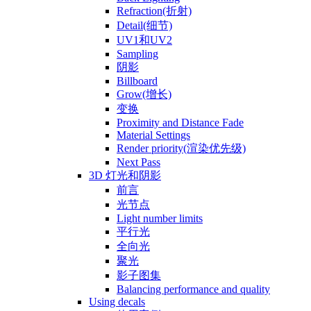
Refraction(折射)
Detail(细节)
UV1和UV2
Sampling
阴影
Billboard
Grow(增长)
变换
Proximity and Distance Fade
Material Settings
Render priority(渲染优先级)
Next Pass
3D 灯光和阴影
前言
光节点
Light number limits
平行光
全向光
聚光
影子图集
Balancing performance and quality
Using decals