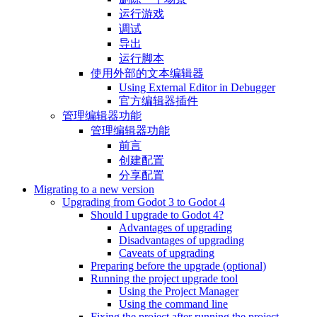
运行游戏
调试
导出
运行脚本
使用外部的文本编辑器
Using External Editor in Debugger
官方编辑器插件
管理编辑器功能
管理编辑器功能
前言
创建配置
分享配置
Migrating to a new version
Upgrading from Godot 3 to Godot 4
Should I upgrade to Godot 4?
Advantages of upgrading
Disadvantages of upgrading
Caveats of upgrading
Preparing before the upgrade (optional)
Running the project upgrade tool
Using the Project Manager
Using the command line
Fixing the project after running the project