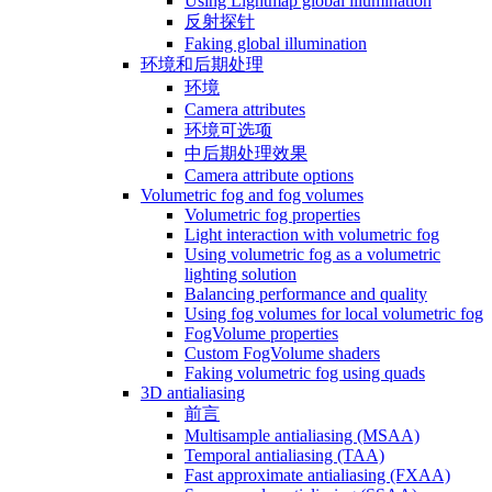
Using Lightmap global illumination
反射探针
Faking global illumination
环境和后期处理
环境
Camera attributes
环境可选项
中后期处理效果
Camera attribute options
Volumetric fog and fog volumes
Volumetric fog properties
Light interaction with volumetric fog
Using volumetric fog as a volumetric
lighting solution
Balancing performance and quality
Using fog volumes for local volumetric fog
FogVolume properties
Custom FogVolume shaders
Faking volumetric fog using quads
3D antialiasing
前言
Multisample antialiasing (MSAA)
Temporal antialiasing (TAA)
Fast approximate antialiasing (FXAA)