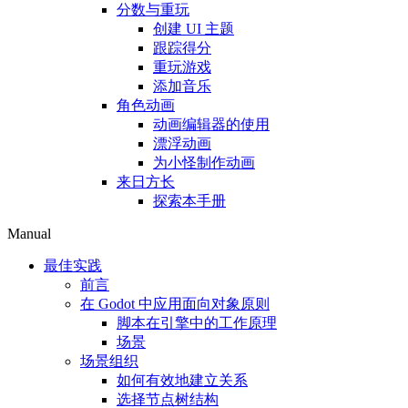
分数与重玩
创建 UI 主题
跟踪得分
重玩游戏
添加音乐
角色动画
动画编辑器的使用
漂浮动画
为小怪制作动画
来日方长
探索本手册
Manual
最佳实践
前言
在 Godot 中应用面向对象原则
脚本在引擎中的工作原理
场景
场景组织
如何有效地建立关系
选择节点树结构