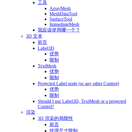
工具
ArrayMesh
MeshDataTool
SurfaceTool
ImmediateMesh
我应该使用哪一个？
3D 文本
前言
Label3D
优势
限制
TextMesh
优势
限制
Projected Label node (or any other Control)
优势
限制
Should I use Label3D, TextMesh or a projected
Control?
渲染
3D 渲染的局限性
前言
纹理尺寸限制