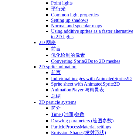
Point lights
平行光
Common light properties
Setting up shadows
Normal and specular maps
Using additive sprites as a faster alternative
to 2D lights
2D 网格
前言
优化绘制的像素
Converting Sprite2Ds to 2D meshes
2D sprite animation
前言
Individual images with AnimatedSprite2D
Sprite sheet with AnimatedSprite2D
AnimationPlayer 与精灵表
总结
2D particle systems
简介
Time (时间)参数
Drawing parameters (绘图参数)
ParticleProcessMaterial settings
Emission Shapes(发射形状)