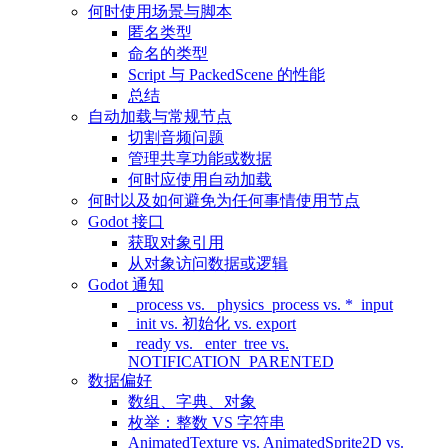
何时使用场景与脚本
匿名类型
命名的类型
Script 与 PackedScene 的性能
总结
自动加载与常规节点
切割音频问题
管理共享功能或数据
何时应使用自动加载
何时以及如何避免为任何事情使用节点
Godot 接口
获取对象引用
从对象访问数据或逻辑
Godot 通知
_process vs. _physics_process vs. *_input
_init vs. 初始化 vs. export
_ready vs. _enter_tree vs.
NOTIFICATION_PARENTED
数据偏好
数组、字典、对象
枚举：整数 VS 字符串
AnimatedTexture vs. AnimatedSprite2D vs.