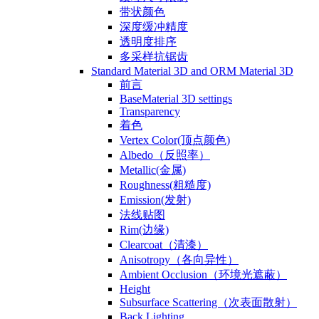
带状颜色
深度缓冲精度
透明度排序
多采样抗锯齿
Standard Material 3D and ORM Material 3D
前言
BaseMaterial 3D settings
Transparency
着色
Vertex Color(顶点颜色)
Albedo（反照率）
Metallic(金属)
Roughness(粗糙度)
Emission(发射)
法线贴图
Rim(边缘)
Clearcoat（清漆）
Anisotropy（各向异性）
Ambient Occlusion（环境光遮蔽）
Height
Subsurface Scattering（次表面散射）
Back Lighting