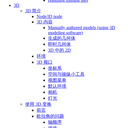
Handling missing tiles
3D
3D 简介
Node3D node
3D 内容
Manually authored models (using 3D
modeling software)
生成的几何体
即时几何体
3D 中的 2D
环境
3D 视口
坐标系
空间与操纵小工具
视图菜单
默认环境
相机
灯光
使用 3D 变换
前言
欧拉角的问题
轴顺序