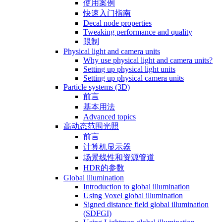
使用案例
快速入门指南
Decal node properties
Tweaking performance and quality
限制
Physical light and camera units
Why use physical light and camera units?
Setting up physical light units
Setting up physical camera units
Particle systems (3D)
前言
基本用法
Advanced topics
高动态范围光照
前言
计算机显示器
场景线性和资源管道
HDR的参数
Global illumination
Introduction to global illumination
Using Voxel global illumination
Signed distance field global illumination
(SDFGI)