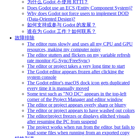
为什么 Godot 不使用 RTTI？
Does Godot use an ECS (Entity Component System)?
Why does Godot not force users to implement DOD
(Data-Oriented Design)?
如何支持或参与 Godot 的发展？
谁在为 Godot 工作？如何联系？
故障排除
The editor runs slowly and uses all my CPU and GPU
resources, making my computer noisy
The editor stutters and flickers on my variable refresh
rate monitor (G-Sync/FreeSync)
The editor or project takes a very long time to start
The Godot editor appears frozen after clicking the
system console
The Godot editor's macOS dock icon gets duplicated
every time it is manually moved
Some text such as "NO DC" appears in the top-left
corner of the Project Manager and editor window
The editor or project appears overly sharp or blurry
The editor or project appears to have washed out colors
The editor/project freezes or displays glitched visuals
after resuming the PC from suspend
The project works when run from the editor, but fails to
load some files when running from an exported copy