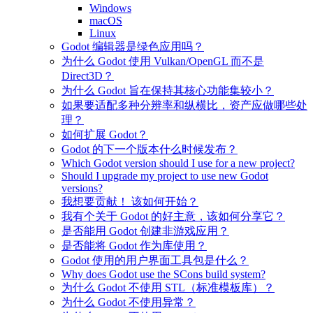
Windows
macOS
Linux
Godot 编辑器是绿色应用吗？
为什么 Godot 使用 Vulkan/OpenGL 而不是
Direct3D？
为什么 Godot 旨在保持其核心功能集较小？
如果要适配多种分辨率和纵横比，资产应做哪些处
理？
如何扩展 Godot？
Godot 的下一个版本什么时候发布？
Which Godot version should I use for a new project?
Should I upgrade my project to use new Godot
versions?
我想要贡献！ 该如何开始？
我有个关于 Godot 的好主意，该如何分享它？
是否能用 Godot 创建非游戏应用？
是否能将 Godot 作为库使用？
Godot 使用的用户界面工具包是什么？
Why does Godot use the SCons build system?
为什么 Godot 不使用 STL（标准模板库）？
为什么 Godot 不使用异常？