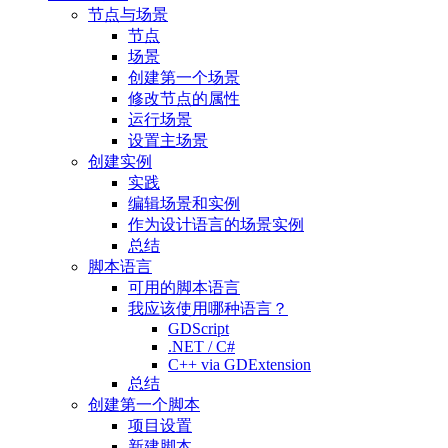
节点与场景
节点
场景
创建第一个场景
修改节点的属性
运行场景
设置主场景
创建实例
实践
编辑场景和实例
作为设计语言的场景实例
总结
脚本语言
可用的脚本语言
我应该使用哪种语言？
GDScript
.NET / C#
C++ via GDExtension
总结
创建第一个脚本
项目设置
新建脚本