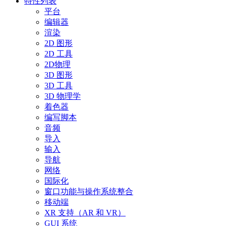
特性列表
平台
编辑器
渲染
2D 图形
2D 工具
2D物理
3D 图形
3D 工具
3D 物理学
着色器
编写脚本
音频
导入
输入
导航
网络
国际化
窗口功能与操作系统整合
移动端
XR 支持（AR 和 VR）
GUI 系统