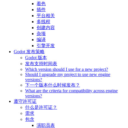
着色
插件
平台相关
多线程
创建内容
杂项
编译
引擎开发
Godot 发布策略
Godot 版本
发布支持时间表
Which version should I use for a new project?
Should I upgrade my project to use new engine
versions?
下一个版本什么时候发布？
What are the criteria for compatibility across engine
versions?
遵守许可证
什么是许可证？
需求
包含
演职员表