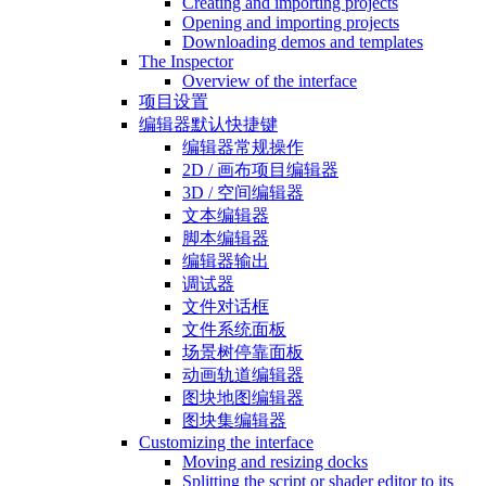
Creating and importing projects
Opening and importing projects
Downloading demos and templates
The Inspector
Overview of the interface
项目设置
编辑器默认快捷键
编辑器常规操作
2D / 画布项目编辑器
3D / 空间编辑器
文本编辑器
脚本编辑器
编辑器输出
调试器
文件对话框
文件系统面板
场景树停靠面板
动画轨道编辑器
图块地图编辑器
图块集编辑器
Customizing the interface
Moving and resizing docks
Splitting the script or shader editor to its