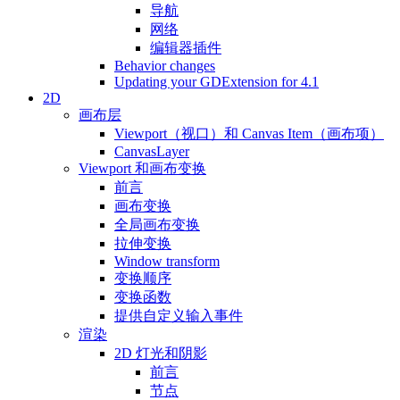
导航
网络
编辑器插件
Behavior changes
Updating your GDExtension for 4.1
2D
画布层
Viewport（视口）和 Canvas Item（画布项）
CanvasLayer
Viewport 和画布变换
前言
画布变换
全局画布变换
拉伸变换
Window transform
变换顺序
变换函数
提供自定义输入事件
渲染
2D 灯光和阴影
前言
节点