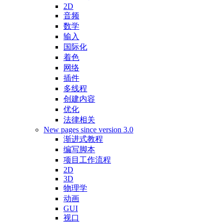
2D
音频
数学
输入
国际化
着色
网络
插件
多线程
创建内容
优化
法律相关
New pages since version 3.0
渐进式教程
编写脚本
项目工作流程
2D
3D
物理学
动画
GUI
视口