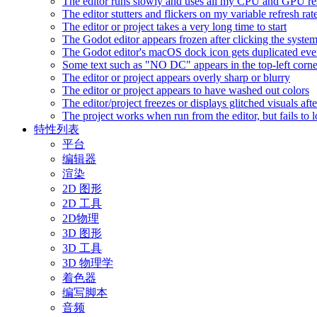
The editor runs slowly and uses all my CPU and GPU r
The editor stutters and flickers on my variable refresh r
The editor or project takes a very long time to start
The Godot editor appears frozen after clicking the syste
The Godot editor's macOS dock icon gets duplicated eve
Some text such as "NO DC" appears in the top-left corn
The editor or project appears overly sharp or blurry
The editor or project appears to have washed out colors
The editor/project freezes or displays glitched visuals a
The project works when run from the editor, but fails to
特性列表
平台
编辑器
渲染
2D 图形
2D 工具
2D物理
3D 图形
3D 工具
3D 物理学
着色器
编写脚本
音频