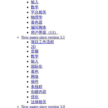
输入
数学
平台相关
物理学
着色器
编写脚本
用户界面（UI）
New pages since version 3.1
项目工作流程
2D
音频
数学
输入
国际化
着色
网络
插件
多线程
创建内容
优化
法律相关
New pages since version 3.0