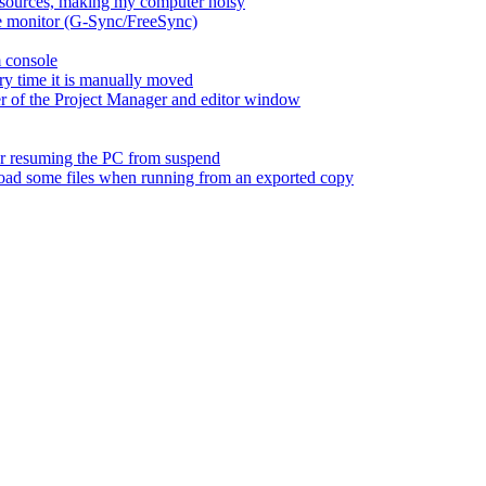
esources, making my computer noisy
ate monitor (G-Sync/FreeSync)
m console
ry time it is manually moved
er of the Project Manager and editor window
fter resuming the PC from suspend
 load some files when running from an exported copy