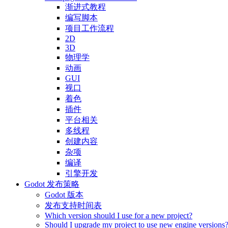
渐进式教程
编写脚本
项目工作流程
2D
3D
物理学
动画
GUI
视口
着色
插件
平台相关
多线程
创建内容
杂项
编译
引擎开发
Godot 发布策略
Godot 版本
发布支持时间表
Which version should I use for a new project?
Should I upgrade my project to use new engine versions