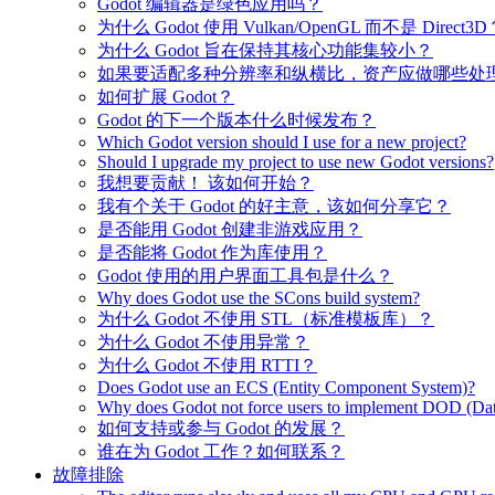
Godot 编辑器是绿色应用吗？
为什么 Godot 使用 Vulkan/OpenGL 而不是 Direct3D
为什么 Godot 旨在保持其核心功能集较小？
如果要适配多种分辨率和纵横比，资产应做哪些处
如何扩展 Godot？
Godot 的下一个版本什么时候发布？
Which Godot version should I use for a new project?
Should I upgrade my project to use new Godot versions?
我想要贡献！ 该如何开始？
我有个关于 Godot 的好主意，该如何分享它？
是否能用 Godot 创建非游戏应用？
是否能将 Godot 作为库使用？
Godot 使用的用户界面工具包是什么？
Why does Godot use the SCons build system?
为什么 Godot 不使用 STL（标准模板库）？
为什么 Godot 不使用异常？
为什么 Godot 不使用 RTTI？
Does Godot use an ECS (Entity Component System)?
Why does Godot not force users to implement DOD (Dat
如何支持或参与 Godot 的发展？
谁在为 Godot 工作？如何联系？
故障排除