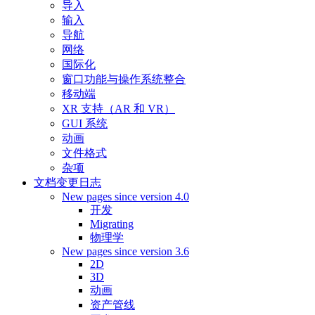
导入
输入
导航
网络
国际化
窗口功能与操作系统整合
移动端
XR 支持（AR 和 VR）
GUI 系统
动画
文件格式
杂项
文档变更日志
New pages since version 4.0
开发
Migrating
物理学
New pages since version 3.6
2D
3D
动画
资产管线