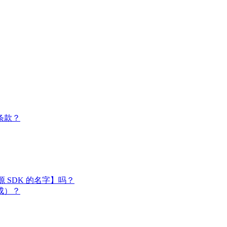
条款？
闭源 SDK 的名字】吗？
成）？