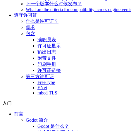
下一个版本什么时候发布？
What are the criteria for compatibility across engine vers
遵守许可证
什么是许可证？
需求
包含
演职员表
许可证显示
输出日志
附带文件
印刷手册
许可证链接
第三方许可证
FreeType
ENet
mbed TLS
入门
前言
Godot 简介
Godot 是什么？