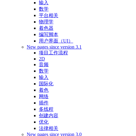
输入
数学
平台相关
物理学
着色器
编写脚本
用户界面（UI）
New pages since version 3.1
项目工作流程
2D
音频
数学
输入
国际化
着色
网络
插件
多线程
创建内容
优化
法律相关
New pages since version 3.0