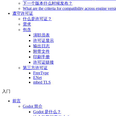
下一个版本什么时候发布？
What are the criteria for compatibility across engine vers
遵守许可证
什么是许可证？
需求
包含
演职员表
许可证显示
输出日志
附带文件
印刷手册
许可证链接
第三方许可证
FreeType
ENet
mbed TLS
入门
前言
Godot 简介
Godot 是什么？