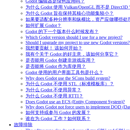
Godot 编辑器是绿色应用吗？
为什么 Godot 使用 Vulkan/OpenGL 而不是 Direct3D
为什么 Godot 旨在保持其核心功能集较小？
如果要适配多种分辨率和纵横比，资产应做哪些处
如何扩展 Godot？
Godot 的下一个版本什么时候发布？
Which Godot version should I use for a new project?
Should I upgrade my project to use new Godot versions?
我想要贡献！ 该如何开始？
我有个关于 Godot 的好主意，该如何分享它？
是否能用 Godot 创建非游戏应用？
是否能将 Godot 作为库使用？
Godot 使用的用户界面工具包是什么？
Why does Godot use the SCons build system?
为什么 Godot 不使用 STL（标准模板库）？
为什么 Godot 不使用异常？
为什么 Godot 不使用 RTTI？
Does Godot use an ECS (Entity Component System)?
Why does Godot not force users to implement DOD (Dat
如何支持或参与 Godot 的发展？
谁在为 Godot 工作？如何联系？
故障排除