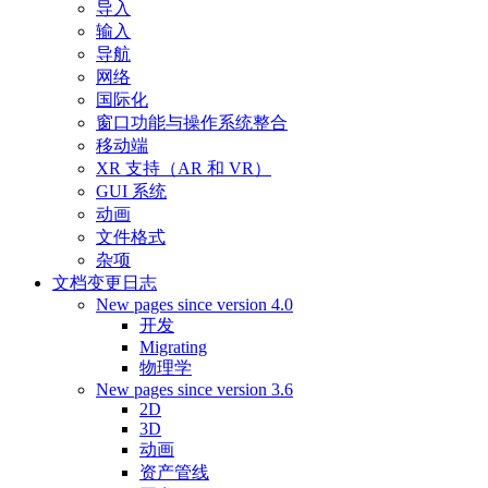
导入
输入
导航
网络
国际化
窗口功能与操作系统整合
移动端
XR 支持（AR 和 VR）
GUI 系统
动画
文件格式
杂项
文档变更日志
New pages since version 4.0
开发
Migrating
物理学
New pages since version 3.6
2D
3D
动画
资产管线