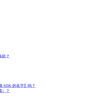
条款？
闭源 SDK 的名字】吗？
成）？