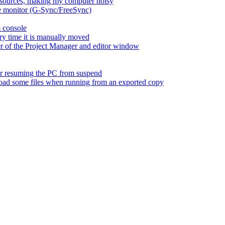
esources, making my computer noisy
ate monitor (G-Sync/FreeSync)
m console
ry time it is manually moved
er of the Project Manager and editor window
fter resuming the PC from suspend
 load some files when running from an exported copy