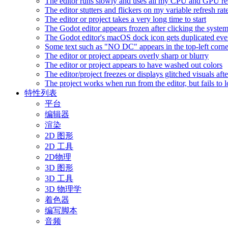
The editor runs slowly and uses all my CPU and GPU r
The editor stutters and flickers on my variable refresh r
The editor or project takes a very long time to start
The Godot editor appears frozen after clicking the syste
The Godot editor's macOS dock icon gets duplicated eve
Some text such as "NO DC" appears in the top-left corn
The editor or project appears overly sharp or blurry
The editor or project appears to have washed out colors
The editor/project freezes or displays glitched visuals a
The project works when run from the editor, but fails to
特性列表
平台
编辑器
渲染
2D 图形
2D 工具
2D物理
3D 图形
3D 工具
3D 物理学
着色器
编写脚本
音频