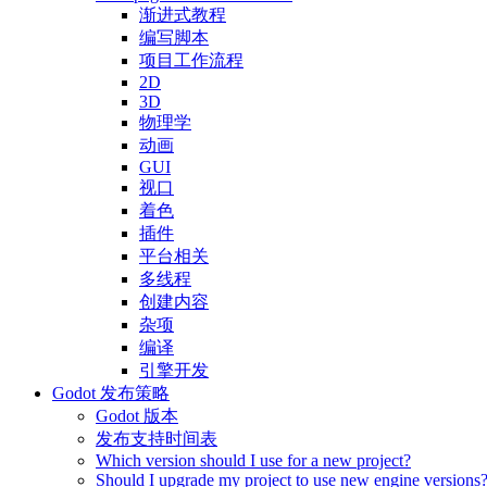
渐进式教程
编写脚本
项目工作流程
2D
3D
物理学
动画
GUI
视口
着色
插件
平台相关
多线程
创建内容
杂项
编译
引擎开发
Godot 发布策略
Godot 版本
发布支持时间表
Which version should I use for a new project?
Should I upgrade my project to use new engine versions