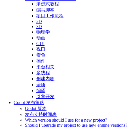
渐进式教程
编写脚本
项目工作流程
2D
3D
物理学
动画
GUI
视口
着色
插件
平台相关
多线程
创建内容
杂项
编译
引擎开发
Godot 发布策略
Godot 版本
发布支持时间表
Which version should I use for a new project?
Should I upgrade my project to use new engine versions