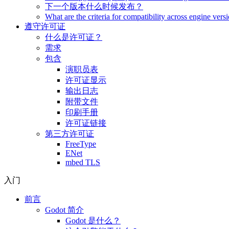
下一个版本什么时候发布？
What are the criteria for compatibility across engine vers
遵守许可证
什么是许可证？
需求
包含
演职员表
许可证显示
输出日志
附带文件
印刷手册
许可证链接
第三方许可证
FreeType
ENet
mbed TLS
入门
前言
Godot 简介
Godot 是什么？