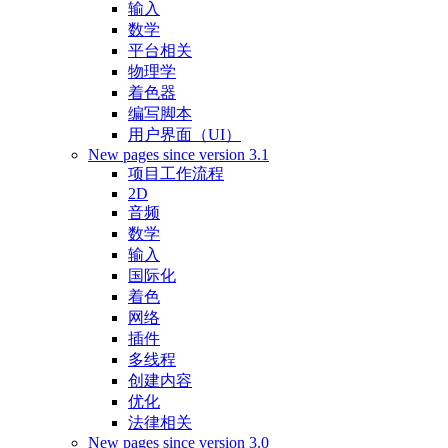
输入
数学
平台相关
物理学
着色器
编写脚本
用户界面（UI）
New pages since version 3.1
项目工作流程
2D
音频
数学
输入
国际化
着色
网络
插件
多线程
创建内容
优化
法律相关
New pages since version 3.0