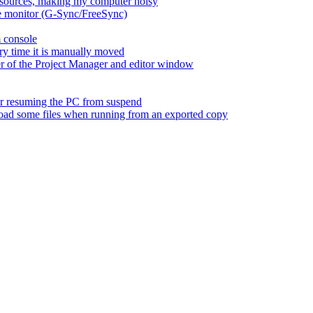
esources, making my computer noisy
ate monitor (G-Sync/FreeSync)
m console
ry time it is manually moved
er of the Project Manager and editor window
fter resuming the PC from suspend
 load some files when running from an exported copy