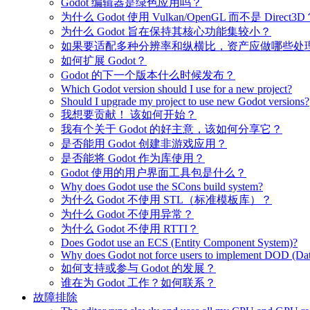
Godot 编辑器是绿色应用吗？
为什么 Godot 使用 Vulkan/OpenGL 而不是 Direct3D
为什么 Godot 旨在保持其核心功能集较小？
如果要适配多种分辨率和纵横比，资产应做哪些处
如何扩展 Godot？
Godot 的下一个版本什么时候发布？
Which Godot version should I use for a new project?
Should I upgrade my project to use new Godot versions?
我想要贡献！ 该如何开始？
我有个关于 Godot 的好主意，该如何分享它？
是否能用 Godot 创建非游戏应用？
是否能将 Godot 作为库使用？
Godot 使用的用户界面工具包是什么？
Why does Godot use the SCons build system?
为什么 Godot 不使用 STL（标准模板库）？
为什么 Godot 不使用异常？
为什么 Godot 不使用 RTTI？
Does Godot use an ECS (Entity Component System)?
Why does Godot not force users to implement DOD (Dat
如何支持或参与 Godot 的发展？
谁在为 Godot 工作？如何联系？
故障排除