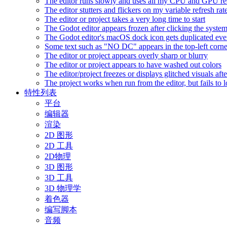
The editor runs slowly and uses all my CPU and GPU r
The editor stutters and flickers on my variable refresh r
The editor or project takes a very long time to start
The Godot editor appears frozen after clicking the syste
The Godot editor's macOS dock icon gets duplicated eve
Some text such as "NO DC" appears in the top-left corn
The editor or project appears overly sharp or blurry
The editor or project appears to have washed out colors
The editor/project freezes or displays glitched visuals a
The project works when run from the editor, but fails to
特性列表
平台
编辑器
渲染
2D 图形
2D 工具
2D物理
3D 图形
3D 工具
3D 物理学
着色器
编写脚本
音频