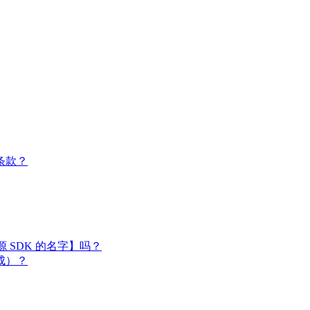
条款？
闭源 SDK 的名字】吗？
成）？