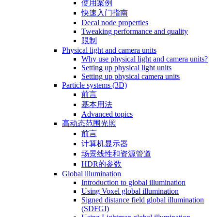
使用案例
快速入门指南
Decal node properties
Tweaking performance and quality
限制
Physical light and camera units
Why use physical light and camera units?
Setting up physical light units
Setting up physical camera units
Particle systems (3D)
前言
基本用法
Advanced topics
高动态范围光照
前言
计算机显示器
场景线性和资源管道
HDR的参数
Global illumination
Introduction to global illumination
Using Voxel global illumination
Signed distance field global illumination
(SDFGI)