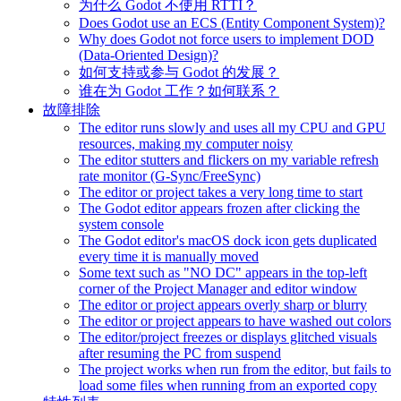
为什么 Godot 不使用 RTTI？
Does Godot use an ECS (Entity Component System)?
Why does Godot not force users to implement DOD
(Data-Oriented Design)?
如何支持或参与 Godot 的发展？
谁在为 Godot 工作？如何联系？
故障排除
The editor runs slowly and uses all my CPU and GPU
resources, making my computer noisy
The editor stutters and flickers on my variable refresh
rate monitor (G-Sync/FreeSync)
The editor or project takes a very long time to start
The Godot editor appears frozen after clicking the
system console
The Godot editor's macOS dock icon gets duplicated
every time it is manually moved
Some text such as "NO DC" appears in the top-left
corner of the Project Manager and editor window
The editor or project appears overly sharp or blurry
The editor or project appears to have washed out colors
The editor/project freezes or displays glitched visuals
after resuming the PC from suspend
The project works when run from the editor, but fails to
load some files when running from an exported copy