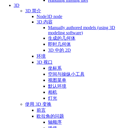
Handling missing tiles
3D
3D 简介
Node3D node
3D 内容
Manually authored models (using 3D
modeling software)
生成的几何体
即时几何体
3D 中的 2D
环境
3D 视口
坐标系
空间与操纵小工具
视图菜单
默认环境
相机
灯光
使用 3D 变换
前言
欧拉角的问题
轴顺序