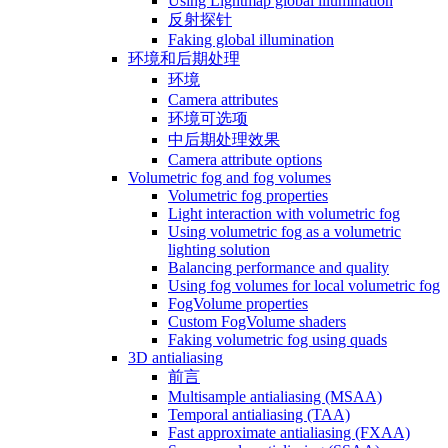
Using Lightmap global illumination
反射探针
Faking global illumination
环境和后期处理
环境
Camera attributes
环境可选项
中后期处理效果
Camera attribute options
Volumetric fog and fog volumes
Volumetric fog properties
Light interaction with volumetric fog
Using volumetric fog as a volumetric
lighting solution
Balancing performance and quality
Using fog volumes for local volumetric fog
FogVolume properties
Custom FogVolume shaders
Faking volumetric fog using quads
3D antialiasing
前言
Multisample antialiasing (MSAA)
Temporal antialiasing (TAA)
Fast approximate antialiasing (FXAA)