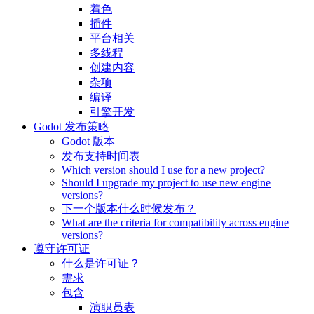
着色
插件
平台相关
多线程
创建内容
杂项
编译
引擎开发
Godot 发布策略
Godot 版本
发布支持时间表
Which version should I use for a new project?
Should I upgrade my project to use new engine
versions?
下一个版本什么时候发布？
What are the criteria for compatibility across engine
versions?
遵守许可证
什么是许可证？
需求
包含
演职员表