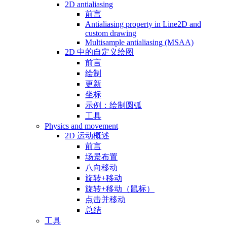
2D antialiasing
前言
Antialiasing property in Line2D and
custom drawing
Multisample antialiasing (MSAA)
2D 中的自定义绘图
前言
绘制
更新
坐标
示例：绘制圆弧
工具
Physics and movement
2D 运动概述
前言
场景布置
八向移动
旋转+移动
旋转+移动（鼠标）
点击并移动
总结
工具