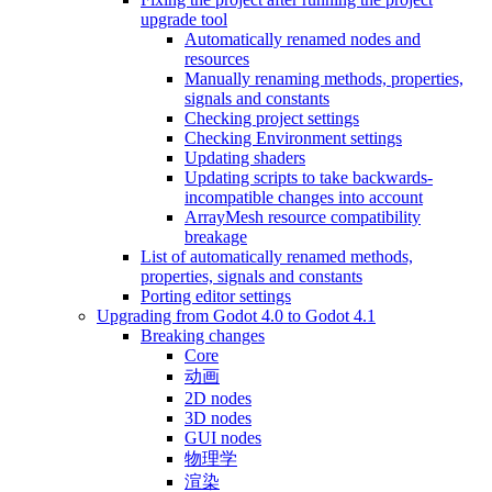
upgrade tool
Automatically renamed nodes and
resources
Manually renaming methods, properties,
signals and constants
Checking project settings
Checking Environment settings
Updating shaders
Updating scripts to take backwards-
incompatible changes into account
ArrayMesh resource compatibility
breakage
List of automatically renamed methods,
properties, signals and constants
Porting editor settings
Upgrading from Godot 4.0 to Godot 4.1
Breaking changes
Core
动画
2D nodes
3D nodes
GUI nodes
物理学
渲染