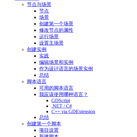
节点与场景
节点
场景
创建第一个场景
修改节点的属性
运行场景
设置主场景
创建实例
实践
编辑场景和实例
作为设计语言的场景实例
总结
脚本语言
可用的脚本语言
我应该使用哪种语言？
GDScript
.NET / C#
C++ via GDExtension
总结
创建第一个脚本
项目设置
新建脚本