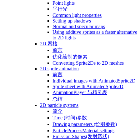
Point lights
平行光
Common light properties
Setting up shadows
Normal and specular maps
Using additive sprites as a faster alternative
to 2D lights
2D 网格
前言
优化绘制的像素
Converting Sprite2Ds to 2D meshes
2D sprite animation
前言
Individual images with AnimatedSprite2D
Sprite sheet with AnimatedSprite2D
AnimationPlayer 与精灵表
总结
2D particle systems
简介
Time (时间)参数
Drawing parameters (绘图参数)
ParticleProcessMaterial settings
Emission Shapes(发射形状)