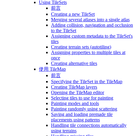
Using TileSets
前言
Creating a new TileSet
Merging several atlases into a single atlas
Adding collision, navigation and occlusion
to the TileSet
Assigning custom metadata to the TileSet's
tiles
Creating terrain sets (autotiling)
Assigning properties to multiple tiles at
once
Creating alternative tiles
使用 TileMap
前言
Specifying the TileSet in the TileMap
Creating TileMap layers
Opening the TileMap editor
Selecting tiles to use for painting
Painting modes and tools
Painting randomly using scattering
Saving and loading premade tile
placements using patterns
Handling tile connections automatically
using terrains