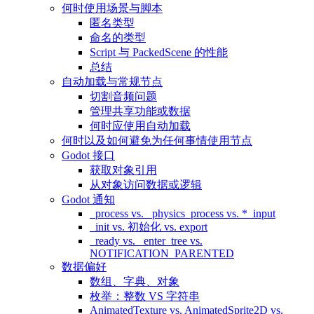
何时使用场景与脚本
匿名类型
命名的类型
Script 与 PackedScene 的性能
总结
自动加载与常规节点
切割音频问题
管理共享功能或数据
何时应使用自动加载
何时以及如何避免为任何事情使用节点
Godot 接口
获取对象引用
从对象访问数据或逻辑
Godot 通知
_process vs. _physics_process vs. *_input
_init vs. 初始化 vs. export
_ready vs. _enter_tree vs.
NOTIFICATION_PARENTED
数据偏好
数组、字典、对象
枚举：整数 VS 字符串
AnimatedTexture vs. AnimatedSprite2D vs.