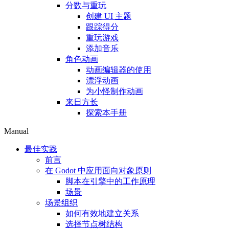
分数与重玩
创建 UI 主题
跟踪得分
重玩游戏
添加音乐
角色动画
动画编辑器的使用
漂浮动画
为小怪制作动画
来日方长
探索本手册
Manual
最佳实践
前言
在 Godot 中应用面向对象原则
脚本在引擎中的工作原理
场景
场景组织
如何有效地建立关系
选择节点树结构