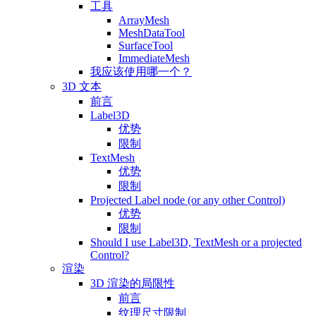
工具
ArrayMesh
MeshDataTool
SurfaceTool
ImmediateMesh
我应该使用哪一个？
3D 文本
前言
Label3D
优势
限制
TextMesh
优势
限制
Projected Label node (or any other Control)
优势
限制
Should I use Label3D, TextMesh or a projected
Control?
渲染
3D 渲染的局限性
前言
纹理尺寸限制