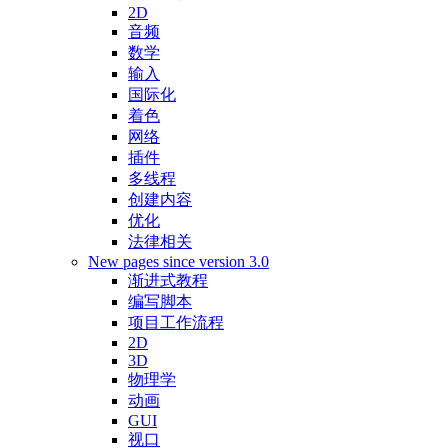
2D
音频
数学
输入
国际化
着色
网络
插件
多线程
创建内容
优化
法律相关
New pages since version 3.0
渐进式教程
编写脚本
项目工作流程
2D
3D
物理学
动画
GUI
视口