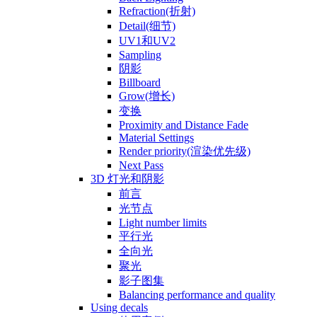
Refraction(折射)
Detail(细节)
UV1和UV2
Sampling
阴影
Billboard
Grow(增长)
变换
Proximity and Distance Fade
Material Settings
Render priority(渲染优先级)
Next Pass
3D 灯光和阴影
前言
光节点
Light number limits
平行光
全向光
聚光
影子图集
Balancing performance and quality
Using decals