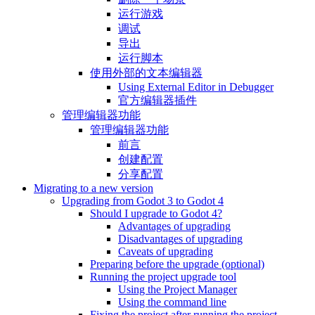
运行游戏
调试
导出
运行脚本
使用外部的文本编辑器
Using External Editor in Debugger
官方编辑器插件
管理编辑器功能
管理编辑器功能
前言
创建配置
分享配置
Migrating to a new version
Upgrading from Godot 3 to Godot 4
Should I upgrade to Godot 4?
Advantages of upgrading
Disadvantages of upgrading
Caveats of upgrading
Preparing before the upgrade (optional)
Running the project upgrade tool
Using the Project Manager
Using the command line
Fixing the project after running the project