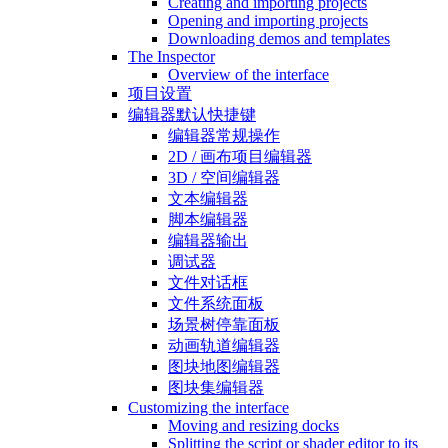
Creating and importing projects
Opening and importing projects
Downloading demos and templates
The Inspector
Overview of the interface
项目设置
编辑器默认快捷键
编辑器常规操作
2D / 画布项目编辑器
3D / 空间编辑器
文本编辑器
脚本编辑器
编辑器输出
调试器
文件对话框
文件系统面板
场景树停靠面板
动画轨道编辑器
图块地图编辑器
图块集编辑器
Customizing the interface
Moving and resizing docks
Splitting the script or shader editor to its