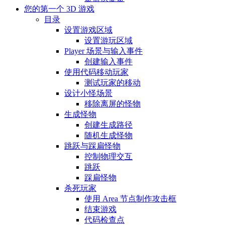
您的第一个 3D 游戏
目录
设置游戏区域
设置游玩区域
Player 场景与输入事件
创建输入事件
使用代码移动玩家
测试玩家的移动
设计小怪场景
移除离屏的怪物
生成怪物
创建生成路径
随机生成怪物
跳跃与踩扁怪物
控制物理交互
跳跃
踩扁怪物
杀死玩家
使用 Area 节点制作攻击框
结束游戏
代码检查点