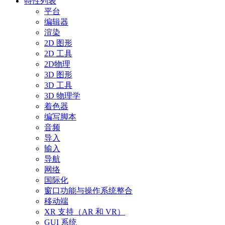
特性列表
平台
编辑器
渲染
2D 图形
2D 工具
2D物理
3D 图形
3D 工具
3D 物理学
着色器
编写脚本
音频
导入
输入
导航
网络
国际化
窗口功能与操作系统整合
移动端
XR 支持（AR 和 VR）
GUI 系统