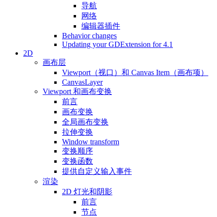
导航
网络
编辑器插件
Behavior changes
Updating your GDExtension for 4.1
2D
画布层
Viewport（视口）和 Canvas Item（画布项）
CanvasLayer
Viewport 和画布变换
前言
画布变换
全局画布变换
拉伸变换
Window transform
变换顺序
变换函数
提供自定义输入事件
渲染
2D 灯光和阴影
前言
节点