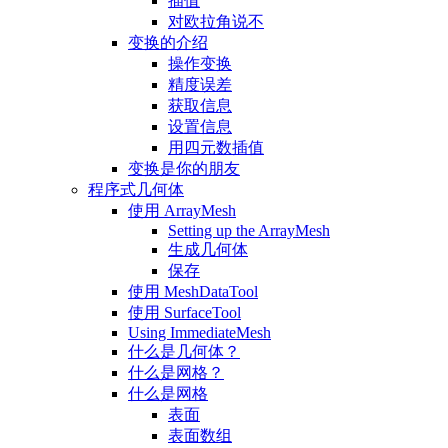
插值
对欧拉角说不
变换的介绍
操作变换
精度误差
获取信息
设置信息
用四元数插值
变换是你的朋友
程序式几何体
使用 ArrayMesh
Setting up the ArrayMesh
生成几何体
保存
使用 MeshDataTool
使用 SurfaceTool
Using ImmediateMesh
什么是几何体？
什么是网格？
什么是网格
表面
表面数组