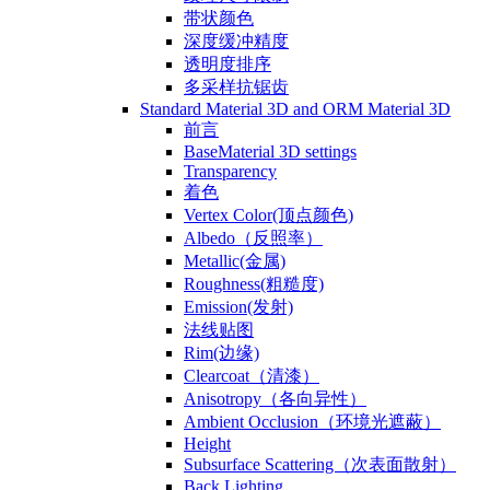
带状颜色
深度缓冲精度
透明度排序
多采样抗锯齿
Standard Material 3D and ORM Material 3D
前言
BaseMaterial 3D settings
Transparency
着色
Vertex Color(顶点颜色)
Albedo（反照率）
Metallic(金属)
Roughness(粗糙度)
Emission(发射)
法线贴图
Rim(边缘)
Clearcoat（清漆）
Anisotropy（各向异性）
Ambient Occlusion（环境光遮蔽）
Height
Subsurface Scattering（次表面散射）
Back Lighting