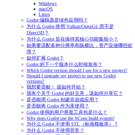
Windows
macOS
Linux
Godot 编辑器是绿色应用吗？
为什么 Godot 使用 Vulkan/OpenGL 而不是
Direct3D？
为什么 Godot 旨在保持其核心功能集较小？
如果要适配多种分辨率和纵横比，资产应做哪些处
理？
如何扩展 Godot？
Godot 的下一个版本什么时候发布？
Which Godot version should I use for a new project?
Should I upgrade my project to use new Godot
versions?
我想要贡献！ 该如何开始？
我有个关于 Godot 的好主意，该如何分享它？
是否能用 Godot 创建非游戏应用？
是否能将 Godot 作为库使用？
Godot 使用的用户界面工具包是什么？
Why does Godot use the SCons build system?
为什么 Godot 不使用 STL（标准模板库）？
为什么 Godot 不使用异常？