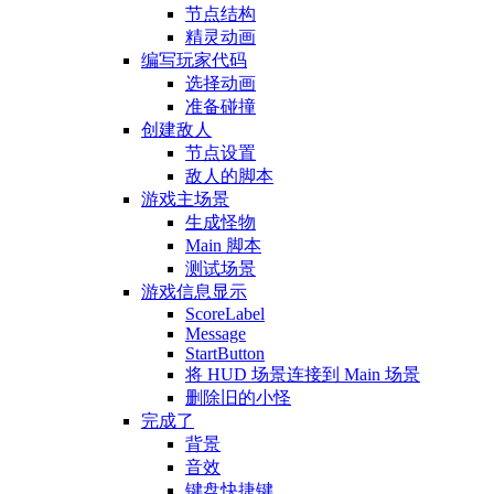
节点结构
精灵动画
编写玩家代码
选择动画
准备碰撞
创建敌人
节点设置
敌人的脚本
游戏主场景
生成怪物
Main 脚本
测试场景
游戏信息显示
ScoreLabel
Message
StartButton
将 HUD 场景连接到 Main 场景
删除旧的小怪
完成了
背景
音效
键盘快捷键