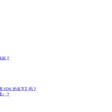
条款？
闭源 SDK 的名字】吗？
成）？