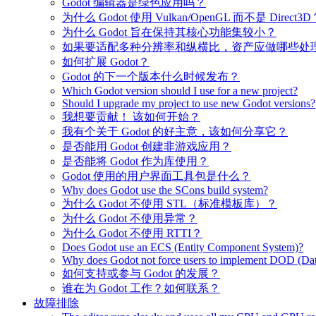
Godot 编辑器是绿色应用吗？
为什么 Godot 使用 Vulkan/OpenGL 而不是 Direct3D
为什么 Godot 旨在保持其核心功能集较小？
如果要适配多种分辨率和纵横比，资产应做哪些处
如何扩展 Godot？
Godot 的下一个版本什么时候发布？
Which Godot version should I use for a new project?
Should I upgrade my project to use new Godot versions?
我想要贡献！ 该如何开始？
我有个关于 Godot 的好主意，该如何分享它？
是否能用 Godot 创建非游戏应用？
是否能将 Godot 作为库使用？
Godot 使用的用户界面工具包是什么？
Why does Godot use the SCons build system?
为什么 Godot 不使用 STL（标准模板库）？
为什么 Godot 不使用异常？
为什么 Godot 不使用 RTTI？
Does Godot use an ECS (Entity Component System)?
Why does Godot not force users to implement DOD (Dat
如何支持或参与 Godot 的发展？
谁在为 Godot 工作？如何联系？
故障排除