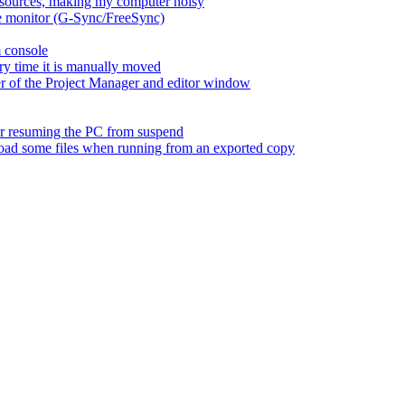
esources, making my computer noisy
ate monitor (G-Sync/FreeSync)
m console
ry time it is manually moved
er of the Project Manager and editor window
fter resuming the PC from suspend
 load some files when running from an exported copy