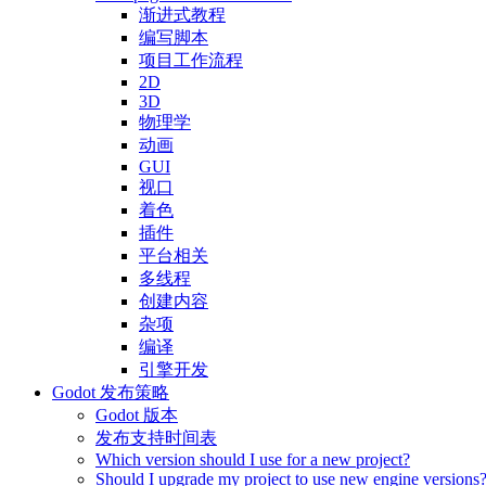
渐进式教程
编写脚本
项目工作流程
2D
3D
物理学
动画
GUI
视口
着色
插件
平台相关
多线程
创建内容
杂项
编译
引擎开发
Godot 发布策略
Godot 版本
发布支持时间表
Which version should I use for a new project?
Should I upgrade my project to use new engine versions