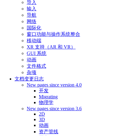
导入
输入
导航
网络
国际化
窗口功能与操作系统整合
移动端
XR 支持（AR 和 VR）
GUI 系统
动画
文件格式
杂项
文档变更日志
New pages since version 4.0
开发
Migrating
物理学
New pages since version 3.6
2D
3D
动画
资产管线