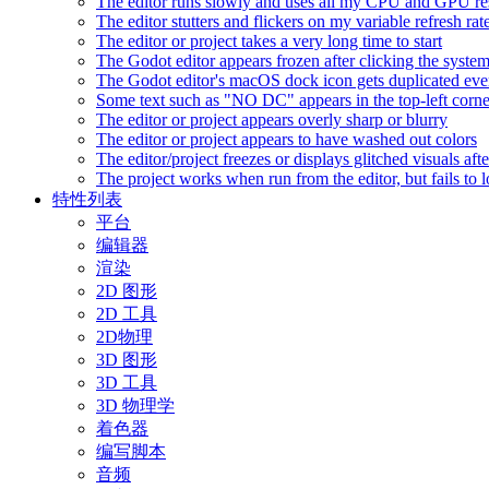
The editor runs slowly and uses all my CPU and GPU r
The editor stutters and flickers on my variable refresh r
The editor or project takes a very long time to start
The Godot editor appears frozen after clicking the syste
The Godot editor's macOS dock icon gets duplicated eve
Some text such as "NO DC" appears in the top-left corn
The editor or project appears overly sharp or blurry
The editor or project appears to have washed out colors
The editor/project freezes or displays glitched visuals a
The project works when run from the editor, but fails to
特性列表
平台
编辑器
渲染
2D 图形
2D 工具
2D物理
3D 图形
3D 工具
3D 物理学
着色器
编写脚本
音频