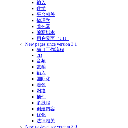
输入
数学
平台相关
物理学
着色器
编写脚本
用户界面（UI）
New pages since version 3.1
项目工作流程
2D
音频
数学
输入
国际化
着色
网络
插件
多线程
创建内容
优化
法律相关
New pages since version 3.0