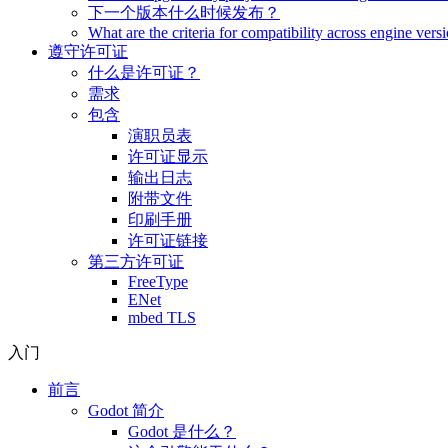
下一个版本什么时候发布？
What are the criteria for compatibility across engine vers
遵守许可证
什么是许可证？
需求
包含
演职员表
许可证显示
输出日志
附带文件
印刷手册
许可证链接
第三方许可证
FreeType
ENet
mbed TLS
入门
前言
Godot 简介
Godot 是什么？