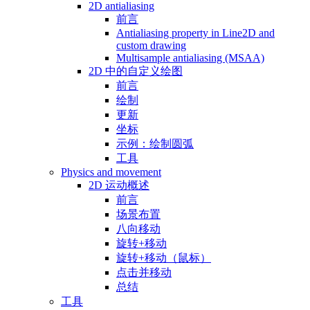
2D antialiasing
前言
Antialiasing property in Line2D and
custom drawing
Multisample antialiasing (MSAA)
2D 中的自定义绘图
前言
绘制
更新
坐标
示例：绘制圆弧
工具
Physics and movement
2D 运动概述
前言
场景布置
八向移动
旋转+移动
旋转+移动（鼠标）
点击并移动
总结
工具