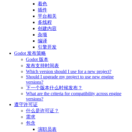
着色
插件
平台相关
多线程
创建内容
杂项
编译
引擎开发
Godot 发布策略
Godot 版本
发布支持时间表
Which version should I use for a new project?
Should I upgrade my project to use new engine
versions?
下一个版本什么时候发布？
What are the criteria for compatibility across engine
versions?
遵守许可证
什么是许可证？
需求
包含
演职员表