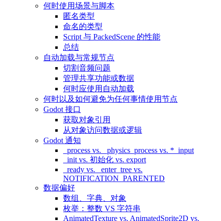
何时使用场景与脚本
匿名类型
命名的类型
Script 与 PackedScene 的性能
总结
自动加载与常规节点
切割音频问题
管理共享功能或数据
何时应使用自动加载
何时以及如何避免为任何事情使用节点
Godot 接口
获取对象引用
从对象访问数据或逻辑
Godot 通知
_process vs. _physics_process vs. *_input
_init vs. 初始化 vs. export
_ready vs. _enter_tree vs.
NOTIFICATION_PARENTED
数据偏好
数组、字典、对象
枚举：整数 VS 字符串
AnimatedTexture vs. AnimatedSprite2D vs.