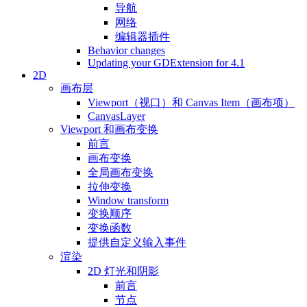
导航
网络
编辑器插件
Behavior changes
Updating your GDExtension for 4.1
2D
画布层
Viewport（视口）和 Canvas Item（画布项）
CanvasLayer
Viewport 和画布变换
前言
画布变换
全局画布变换
拉伸变换
Window transform
变换顺序
变换函数
提供自定义输入事件
渲染
2D 灯光和阴影
前言
节点