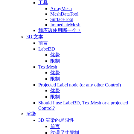
工具
ArrayMesh
MeshDataTool
SurfaceTool
ImmediateMesh
我应该使用哪一个？
3D 文本
前言
Label3D
优势
限制
TextMesh
优势
限制
Projected Label node (or any other Control)
优势
限制
Should I use Label3D, TextMesh or a projected
Control?
渲染
3D 渲染的局限性
前言
纹理尺寸限制