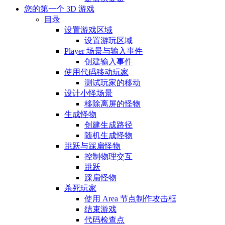
您的第一个 3D 游戏
目录
设置游戏区域
设置游玩区域
Player 场景与输入事件
创建输入事件
使用代码移动玩家
测试玩家的移动
设计小怪场景
移除离屏的怪物
生成怪物
创建生成路径
随机生成怪物
跳跃与踩扁怪物
控制物理交互
跳跃
踩扁怪物
杀死玩家
使用 Area 节点制作攻击框
结束游戏
代码检查点