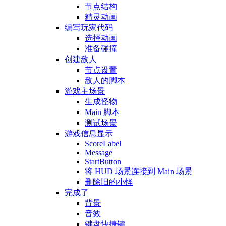
节点结构
精灵动画
编写玩家代码
选择动画
准备碰撞
创建敌人
节点设置
敌人的脚本
游戏主场景
生成怪物
Main 脚本
测试场景
游戏信息显示
ScoreLabel
Message
StartButton
将 HUD 场景连接到 Main 场景
删除旧的小怪
完成了
背景
音效
键盘快捷键