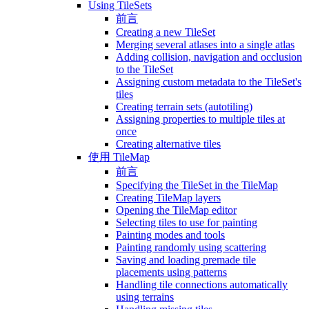
Using TileSets
前言
Creating a new TileSet
Merging several atlases into a single atlas
Adding collision, navigation and occlusion
to the TileSet
Assigning custom metadata to the TileSet's
tiles
Creating terrain sets (autotiling)
Assigning properties to multiple tiles at
once
Creating alternative tiles
使用 TileMap
前言
Specifying the TileSet in the TileMap
Creating TileMap layers
Opening the TileMap editor
Selecting tiles to use for painting
Painting modes and tools
Painting randomly using scattering
Saving and loading premade tile
placements using patterns
Handling tile connections automatically
using terrains