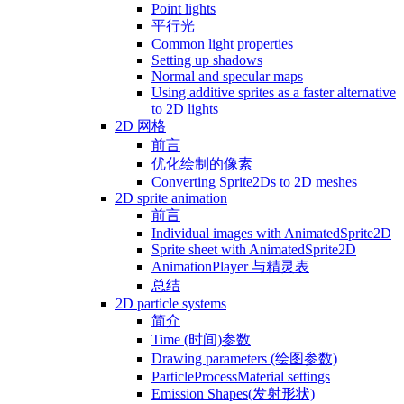
Point lights
平行光
Common light properties
Setting up shadows
Normal and specular maps
Using additive sprites as a faster alternative
to 2D lights
2D 网格
前言
优化绘制的像素
Converting Sprite2Ds to 2D meshes
2D sprite animation
前言
Individual images with AnimatedSprite2D
Sprite sheet with AnimatedSprite2D
AnimationPlayer 与精灵表
总结
2D particle systems
简介
Time (时间)参数
Drawing parameters (绘图参数)
ParticleProcessMaterial settings
Emission Shapes(发射形状)