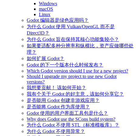
Windows
macOS
Linux
Godot 编辑器是绿色应用吗？
为什么 Godot 使用 Vulkan/OpenGL 而不是
Direct3D？
为什么 Godot 旨在保持其核心功能集较小？
如果要适配多种分辨率和纵横比，资产应做哪些处
理？
如何扩展 Godot？
Godot 的下一个版本什么时候发布？
Which Godot version should I use for a new project?
Should I upgrade my project to use new Godot
versions?
我想要贡献！ 该如何开始？
我有个关于 Godot 的好主意，该如何分享它？
是否能用 Godot 创建非游戏应用？
是否能将 Godot 作为库使用？
Godot 使用的用户界面工具包是什么？
Why does Godot use the SCons build system?
为什么 Godot 不使用 STL（标准模板库）？
为什么 Godot 不使用异常？