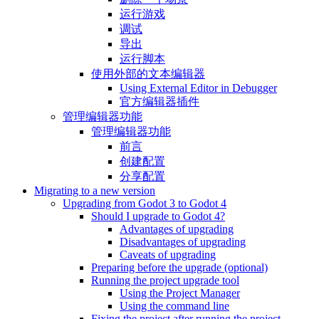
运行游戏
调试
导出
运行脚本
使用外部的文本编辑器
Using External Editor in Debugger
官方编辑器插件
管理编辑器功能
管理编辑器功能
前言
创建配置
分享配置
Migrating to a new version
Upgrading from Godot 3 to Godot 4
Should I upgrade to Godot 4?
Advantages of upgrading
Disadvantages of upgrading
Caveats of upgrading
Preparing before the upgrade (optional)
Running the project upgrade tool
Using the Project Manager
Using the command line
Fixing the project after running the project