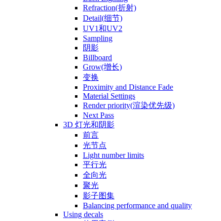
Refraction(折射)
Detail(细节)
UV1和UV2
Sampling
阴影
Billboard
Grow(增长)
变换
Proximity and Distance Fade
Material Settings
Render priority(渲染优先级)
Next Pass
3D 灯光和阴影
前言
光节点
Light number limits
平行光
全向光
聚光
影子图集
Balancing performance and quality
Using decals