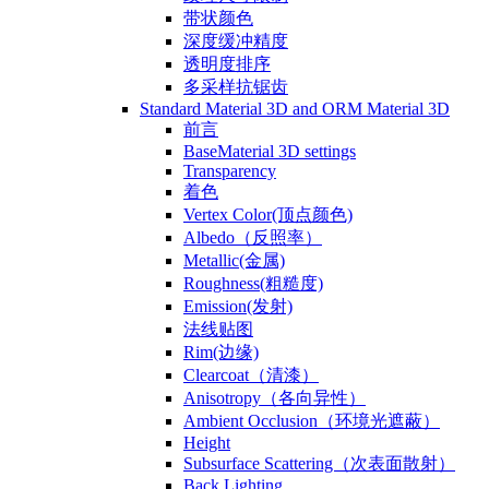
带状颜色
深度缓冲精度
透明度排序
多采样抗锯齿
Standard Material 3D and ORM Material 3D
前言
BaseMaterial 3D settings
Transparency
着色
Vertex Color(顶点颜色)
Albedo（反照率）
Metallic(金属)
Roughness(粗糙度)
Emission(发射)
法线贴图
Rim(边缘)
Clearcoat（清漆）
Anisotropy（各向异性）
Ambient Occlusion（环境光遮蔽）
Height
Subsurface Scattering（次表面散射）
Back Lighting