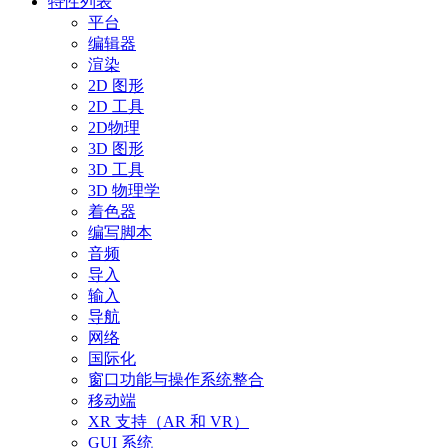
特性列表
平台
编辑器
渲染
2D 图形
2D 工具
2D物理
3D 图形
3D 工具
3D 物理学
着色器
编写脚本
音频
导入
输入
导航
网络
国际化
窗口功能与操作系统整合
移动端
XR 支持（AR 和 VR）
GUI 系统