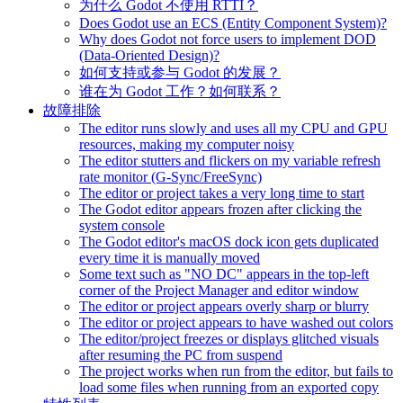
为什么 Godot 不使用 RTTI？
Does Godot use an ECS (Entity Component System)?
Why does Godot not force users to implement DOD
(Data-Oriented Design)?
如何支持或参与 Godot 的发展？
谁在为 Godot 工作？如何联系？
故障排除
The editor runs slowly and uses all my CPU and GPU
resources, making my computer noisy
The editor stutters and flickers on my variable refresh
rate monitor (G-Sync/FreeSync)
The editor or project takes a very long time to start
The Godot editor appears frozen after clicking the
system console
The Godot editor's macOS dock icon gets duplicated
every time it is manually moved
Some text such as "NO DC" appears in the top-left
corner of the Project Manager and editor window
The editor or project appears overly sharp or blurry
The editor or project appears to have washed out colors
The editor/project freezes or displays glitched visuals
after resuming the PC from suspend
The project works when run from the editor, but fails to
load some files when running from an exported copy