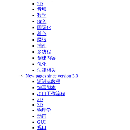
2D
音频
数学
输入
国际化
着色
网络
插件
多线程
创建内容
优化
法律相关
New pages since version 3.0
渐进式教程
编写脚本
项目工作流程
2D
3D
物理学
动画
GUI
视口