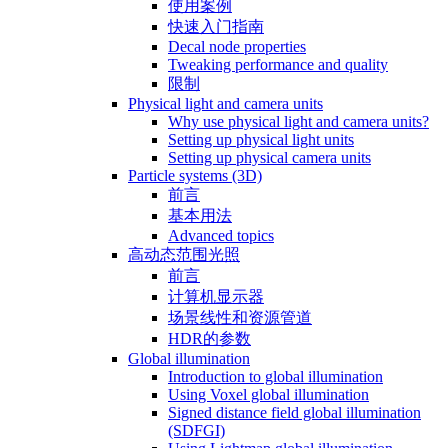
使用案例
快速入门指南
Decal node properties
Tweaking performance and quality
限制
Physical light and camera units
Why use physical light and camera units?
Setting up physical light units
Setting up physical camera units
Particle systems (3D)
前言
基本用法
Advanced topics
高动态范围光照
前言
计算机显示器
场景线性和资源管道
HDR的参数
Global illumination
Introduction to global illumination
Using Voxel global illumination
Signed distance field global illumination
(SDFGI)