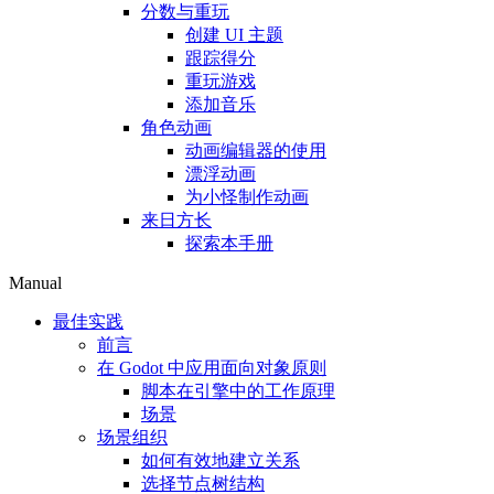
分数与重玩
创建 UI 主题
跟踪得分
重玩游戏
添加音乐
角色动画
动画编辑器的使用
漂浮动画
为小怪制作动画
来日方长
探索本手册
Manual
最佳实践
前言
在 Godot 中应用面向对象原则
脚本在引擎中的工作原理
场景
场景组织
如何有效地建立关系
选择节点树结构