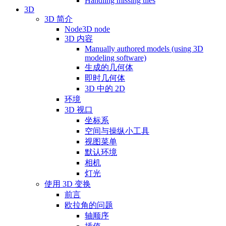
Handling missing tiles
3D
3D 简介
Node3D node
3D 内容
Manually authored models (using 3D
modeling software)
生成的几何体
即时几何体
3D 中的 2D
环境
3D 视口
坐标系
空间与操纵小工具
视图菜单
默认环境
相机
灯光
使用 3D 变换
前言
欧拉角的问题
轴顺序