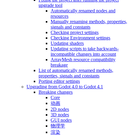
upgrade tool
Automatically renamed nodes and
resources
Manually renaming methods, properties,
signals and constants
Checking project settings
Checking Environment settings
Updating shaders
Updating scripts to take backwards-
incompatible changes into account
ArrayMesh resource compatibility
breakage
List of automatically renamed methods,
properties, signals and constants
Porting editor settings
Upgrading from Godot 4.0 to Godot 4.1
Breaking changes
Core
动画
2D nodes
3D nodes
GUI nodes
物理学
渲染