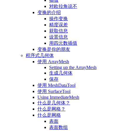
插值
对欧拉角说不
变换的介绍
操作变换
精度误差
获取信息
设置信息
用四元数插值
变换是你的朋友
程序式几何体
使用 ArrayMesh
Setting up the ArrayMesh
生成几何体
保存
使用 MeshDataTool
使用 SurfaceTool
Using ImmediateMesh
什么是几何体？
什么是网格？
什么是网格
表面
表面数组