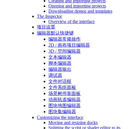
Creating and importing projects
Opening and importing projects
Downloading demos and templates
The Inspector
Overview of the interface
项目设置
编辑器默认快捷键
编辑器常规操作
2D / 画布项目编辑器
3D / 空间编辑器
文本编辑器
脚本编辑器
编辑器输出
调试器
文件对话框
文件系统面板
场景树停靠面板
动画轨道编辑器
图块地图编辑器
图块集编辑器
Customizing the interface
Moving and resizing docks
Splitting the script or shader editor to its