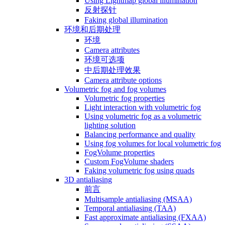
Using Lightmap global illumination
反射探针
Faking global illumination
环境和后期处理
环境
Camera attributes
环境可选项
中后期处理效果
Camera attribute options
Volumetric fog and fog volumes
Volumetric fog properties
Light interaction with volumetric fog
Using volumetric fog as a volumetric
lighting solution
Balancing performance and quality
Using fog volumes for local volumetric fog
FogVolume properties
Custom FogVolume shaders
Faking volumetric fog using quads
3D antialiasing
前言
Multisample antialiasing (MSAA)
Temporal antialiasing (TAA)
Fast approximate antialiasing (FXAA)