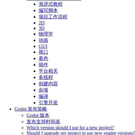
渐进式教程
编写脚本
项目工作流程
2D
3D
物理学
动画
GUI
视口
着色
插件
平台相关
多线程
创建内容
杂项
编译
引擎开发
Godot 发布策略
Godot 版本
发布支持时间表
Which version should I use for a new project?
Should I upgrade my project to use new engine versions