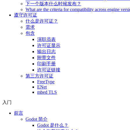
下一个版本什么时候发布？
What are the criteria for compatibility across engine vers
遵守许可证
什么是许可证？
需求
包含
演职员表
许可证显示
输出日志
附带文件
印刷手册
许可证链接
第三方许可证
FreeType
ENet
mbed TLS
入门
前言
Godot 简介
Godot 是什么？