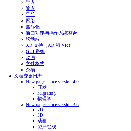
导入
输入
导航
网络
国际化
窗口功能与操作系统整合
移动端
XR 支持（AR 和 VR）
GUI 系统
动画
文件格式
杂项
文档变更日志
New pages since version 4.0
开发
Migrating
物理学
New pages since version 3.6
2D
3D
动画
资产管线