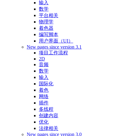
输入
数学
平台相关
物理学
着色器
编写脚本
用户界面（UI）
New pages since version 3.1
项目工作流程
2D
音频
数学
输入
国际化
着色
网络
插件
多线程
创建内容
优化
法律相关
New pages since version 3.0