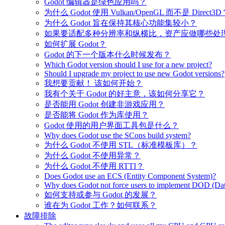
Godot 编辑器是绿色应用吗？
为什么 Godot 使用 Vulkan/OpenGL 而不是 Direct3D
为什么 Godot 旨在保持其核心功能集较小？
如果要适配多种分辨率和纵横比，资产应做哪些处
如何扩展 Godot？
Godot 的下一个版本什么时候发布？
Which Godot version should I use for a new project?
Should I upgrade my project to use new Godot versions?
我想要贡献！ 该如何开始？
我有个关于 Godot 的好主意，该如何分享它？
是否能用 Godot 创建非游戏应用？
是否能将 Godot 作为库使用？
Godot 使用的用户界面工具包是什么？
Why does Godot use the SCons build system?
为什么 Godot 不使用 STL（标准模板库）？
为什么 Godot 不使用异常？
为什么 Godot 不使用 RTTI？
Does Godot use an ECS (Entity Component System)?
Why does Godot not force users to implement DOD (Dat
如何支持或参与 Godot 的发展？
谁在为 Godot 工作？如何联系？
故障排除