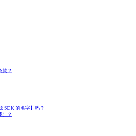
条款？
闭源 SDK 的名字】吗？
成）？