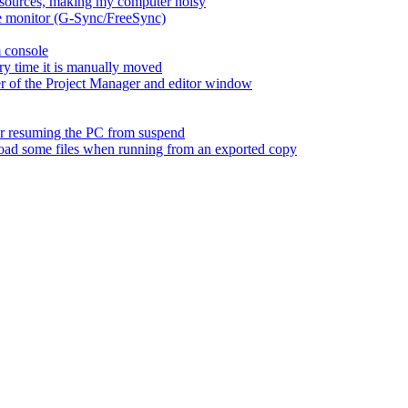
esources, making my computer noisy
ate monitor (G-Sync/FreeSync)
m console
ry time it is manually moved
er of the Project Manager and editor window
fter resuming the PC from suspend
 load some files when running from an exported copy