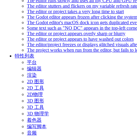
The editor runs slowly and uses all my CPU and GPU r
The editor stutters and flickers on my variable refresh r
The editor or project takes a very long time to start
The Godot editor appears frozen after clicking the syste
The Godot editor's macOS dock icon gets duplicated eve
Some text such as "NO DC" appears in the top-left corn
The editor or project appears overly sharp or blurry
The editor or project appears to have washed out colors
The editor/project freezes or displays glitched visuals a
The project works when run from the editor, but fails to
特性列表
平台
编辑器
渲染
2D 图形
2D 工具
2D物理
3D 图形
3D 工具
3D 物理学
着色器
编写脚本
音频