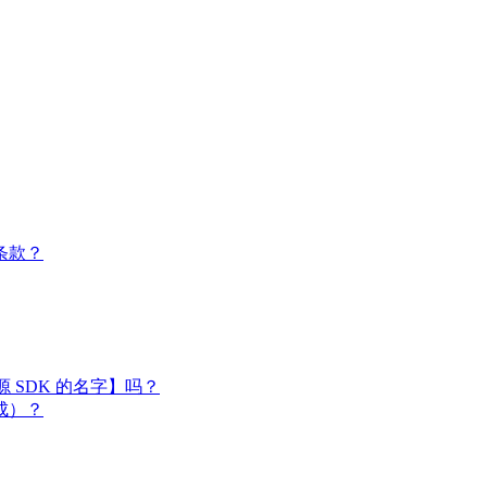
条款？
闭源 SDK 的名字】吗？
成）？