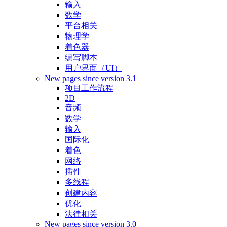
输入
数学
平台相关
物理学
着色器
编写脚本
用户界面（UI）
New pages since version 3.1
项目工作流程
2D
音频
数学
输入
国际化
着色
网络
插件
多线程
创建内容
优化
法律相关
New pages since version 3.0