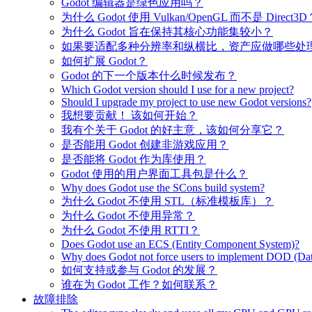
Godot 编辑器是绿色应用吗？
为什么 Godot 使用 Vulkan/OpenGL 而不是 Direct3D
为什么 Godot 旨在保持其核心功能集较小？
如果要适配多种分辨率和纵横比，资产应做哪些处
如何扩展 Godot？
Godot 的下一个版本什么时候发布？
Which Godot version should I use for a new project?
Should I upgrade my project to use new Godot versions?
我想要贡献！ 该如何开始？
我有个关于 Godot 的好主意，该如何分享它？
是否能用 Godot 创建非游戏应用？
是否能将 Godot 作为库使用？
Godot 使用的用户界面工具包是什么？
Why does Godot use the SCons build system?
为什么 Godot 不使用 STL（标准模板库）？
为什么 Godot 不使用异常？
为什么 Godot 不使用 RTTI？
Does Godot use an ECS (Entity Component System)?
Why does Godot not force users to implement DOD (Dat
如何支持或参与 Godot 的发展？
谁在为 Godot 工作？如何联系？
故障排除