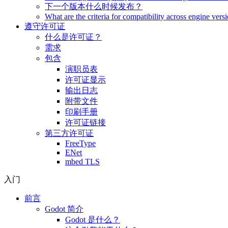
下一个版本什么时候发布？
What are the criteria for compatibility across engine vers
遵守许可证
什么是许可证？
需求
包含
演职员表
许可证显示
输出日志
附带文件
印刷手册
许可证链接
第三方许可证
FreeType
ENet
mbed TLS
入门
前言
Godot 简介
Godot 是什么？