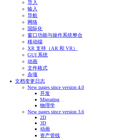
导入
输入
导航
网络
国际化
窗口功能与操作系统整合
移动端
XR 支持（AR 和 VR）
GUI 系统
动画
文件格式
杂项
文档变更日志
New pages since version 4.0
开发
Migrating
物理学
New pages since version 3.6
2D
3D
动画
资产管线