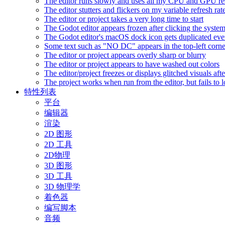
The editor runs slowly and uses all my CPU and GPU r
The editor stutters and flickers on my variable refresh r
The editor or project takes a very long time to start
The Godot editor appears frozen after clicking the syste
The Godot editor's macOS dock icon gets duplicated eve
Some text such as "NO DC" appears in the top-left corn
The editor or project appears overly sharp or blurry
The editor or project appears to have washed out colors
The editor/project freezes or displays glitched visuals a
The project works when run from the editor, but fails to
特性列表
平台
编辑器
渲染
2D 图形
2D 工具
2D物理
3D 图形
3D 工具
3D 物理学
着色器
编写脚本
音频