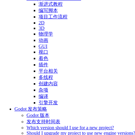
渐进式教程
编写脚本
项目工作流程
2D
3D
物理学
动画
GUI
视口
着色
插件
平台相关
多线程
创建内容
杂项
编译
引擎开发
Godot 发布策略
Godot 版本
发布支持时间表
Which version should I use for a new project?
Should I upgrade my project to use new engine versions