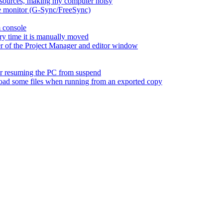
esources, making my computer noisy
ate monitor (G-Sync/FreeSync)
m console
ry time it is manually moved
er of the Project Manager and editor window
fter resuming the PC from suspend
 load some files when running from an exported copy