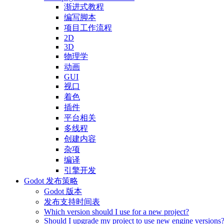
渐进式教程
编写脚本
项目工作流程
2D
3D
物理学
动画
GUI
视口
着色
插件
平台相关
多线程
创建内容
杂项
编译
引擎开发
Godot 发布策略
Godot 版本
发布支持时间表
Which version should I use for a new project?
Should I upgrade my project to use new engine versions