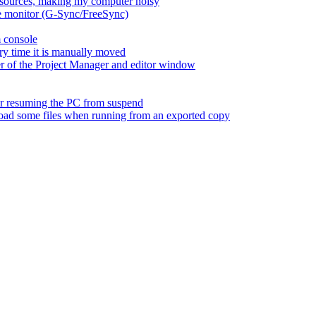
esources, making my computer noisy
ate monitor (G-Sync/FreeSync)
m console
ry time it is manually moved
er of the Project Manager and editor window
fter resuming the PC from suspend
 load some files when running from an exported copy