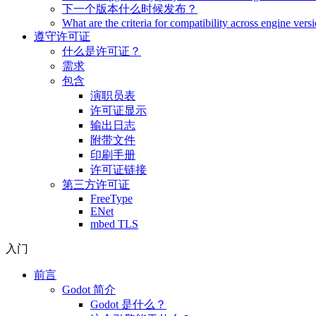
下一个版本什么时候发布？
What are the criteria for compatibility across engine vers
遵守许可证
什么是许可证？
需求
包含
演职员表
许可证显示
输出日志
附带文件
印刷手册
许可证链接
第三方许可证
FreeType
ENet
mbed TLS
入门
前言
Godot 简介
Godot 是什么？