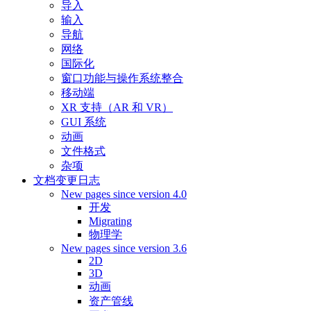
导入
输入
导航
网络
国际化
窗口功能与操作系统整合
移动端
XR 支持（AR 和 VR）
GUI 系统
动画
文件格式
杂项
文档变更日志
New pages since version 4.0
开发
Migrating
物理学
New pages since version 3.6
2D
3D
动画
资产管线