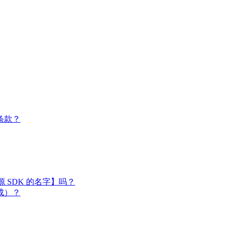
条款？
闭源 SDK 的名字】吗？
成）？