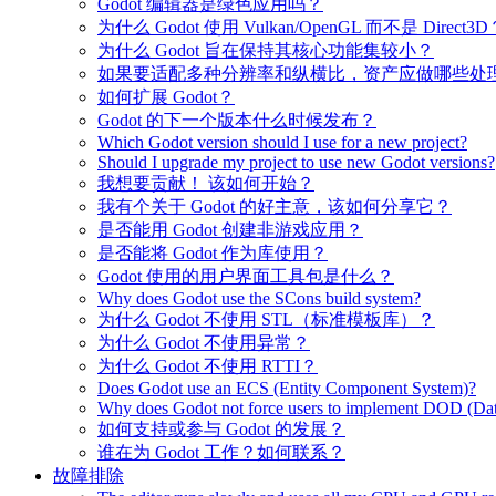
Godot 编辑器是绿色应用吗？
为什么 Godot 使用 Vulkan/OpenGL 而不是 Direct3D
为什么 Godot 旨在保持其核心功能集较小？
如果要适配多种分辨率和纵横比，资产应做哪些处
如何扩展 Godot？
Godot 的下一个版本什么时候发布？
Which Godot version should I use for a new project?
Should I upgrade my project to use new Godot versions?
我想要贡献！ 该如何开始？
我有个关于 Godot 的好主意，该如何分享它？
是否能用 Godot 创建非游戏应用？
是否能将 Godot 作为库使用？
Godot 使用的用户界面工具包是什么？
Why does Godot use the SCons build system?
为什么 Godot 不使用 STL（标准模板库）？
为什么 Godot 不使用异常？
为什么 Godot 不使用 RTTI？
Does Godot use an ECS (Entity Component System)?
Why does Godot not force users to implement DOD (Dat
如何支持或参与 Godot 的发展？
谁在为 Godot 工作？如何联系？
故障排除