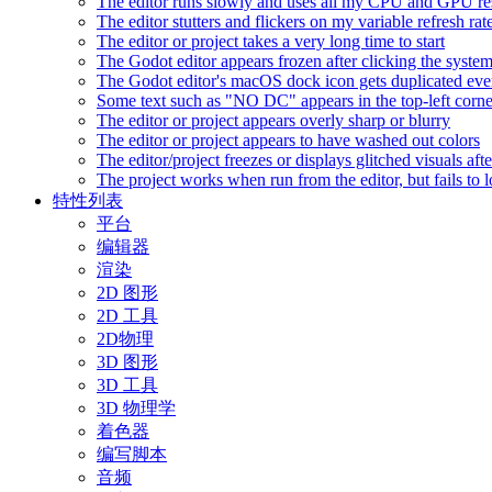
The editor runs slowly and uses all my CPU and GPU r
The editor stutters and flickers on my variable refresh r
The editor or project takes a very long time to start
The Godot editor appears frozen after clicking the syste
The Godot editor's macOS dock icon gets duplicated eve
Some text such as "NO DC" appears in the top-left corn
The editor or project appears overly sharp or blurry
The editor or project appears to have washed out colors
The editor/project freezes or displays glitched visuals a
The project works when run from the editor, but fails to
特性列表
平台
编辑器
渲染
2D 图形
2D 工具
2D物理
3D 图形
3D 工具
3D 物理学
着色器
编写脚本
音频