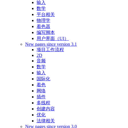
输入
数学
平台相关
物理学
着色器
编写脚本
用户界面（UI）
New pages since version 3.1
项目工作流程
2D
音频
数学
输入
国际化
着色
网络
插件
多线程
创建内容
优化
法律相关
New pages since version 3.0