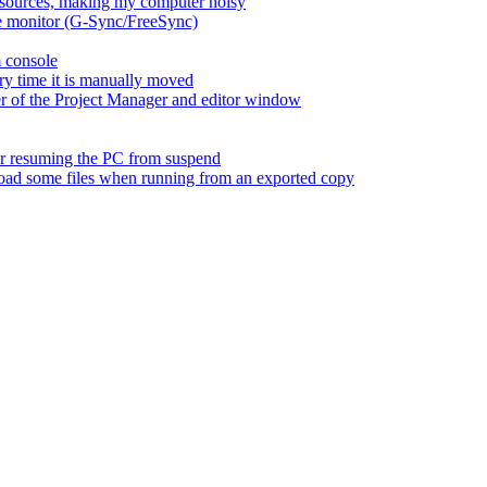
esources, making my computer noisy
ate monitor (G-Sync/FreeSync)
m console
ry time it is manually moved
er of the Project Manager and editor window
fter resuming the PC from suspend
 load some files when running from an exported copy