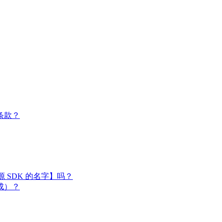
条款？
闭源 SDK 的名字】吗？
成）？