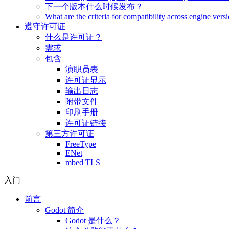
下一个版本什么时候发布？
What are the criteria for compatibility across engine vers
遵守许可证
什么是许可证？
需求
包含
演职员表
许可证显示
输出日志
附带文件
印刷手册
许可证链接
第三方许可证
FreeType
ENet
mbed TLS
入门
前言
Godot 简介
Godot 是什么？