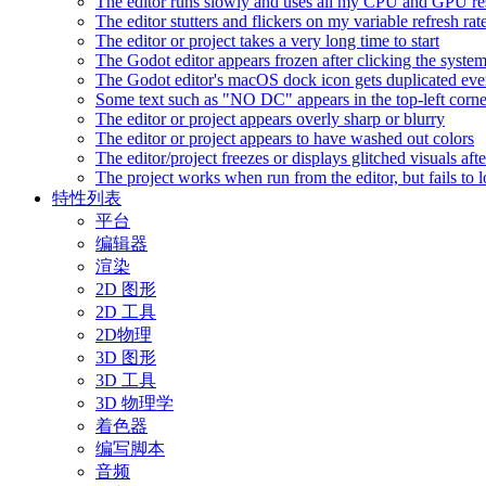
The editor runs slowly and uses all my CPU and GPU r
The editor stutters and flickers on my variable refresh r
The editor or project takes a very long time to start
The Godot editor appears frozen after clicking the syste
The Godot editor's macOS dock icon gets duplicated eve
Some text such as "NO DC" appears in the top-left corn
The editor or project appears overly sharp or blurry
The editor or project appears to have washed out colors
The editor/project freezes or displays glitched visuals a
The project works when run from the editor, but fails to
特性列表
平台
编辑器
渲染
2D 图形
2D 工具
2D物理
3D 图形
3D 工具
3D 物理学
着色器
编写脚本
音频