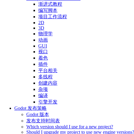
渐进式教程
编写脚本
项目工作流程
2D
3D
物理学
动画
GUI
视口
着色
插件
平台相关
多线程
创建内容
杂项
编译
引擎开发
Godot 发布策略
Godot 版本
发布支持时间表
Which version should I use for a new project?
Should I upgrade my project to use new engine versions