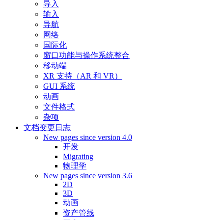
导入
输入
导航
网络
国际化
窗口功能与操作系统整合
移动端
XR 支持（AR 和 VR）
GUI 系统
动画
文件格式
杂项
文档变更日志
New pages since version 4.0
开发
Migrating
物理学
New pages since version 3.6
2D
3D
动画
资产管线