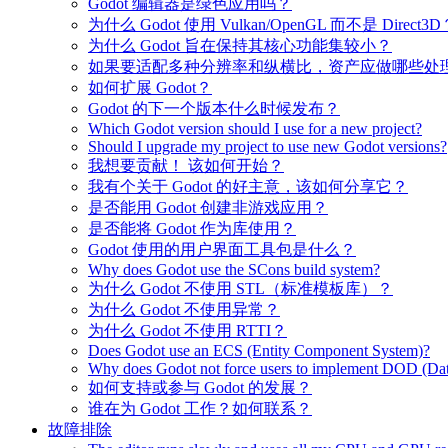
Godot 编辑器是绿色应用吗？
为什么 Godot 使用 Vulkan/OpenGL 而不是 Direct3D
为什么 Godot 旨在保持其核心功能集较小？
如果要适配多种分辨率和纵横比，资产应做哪些处
如何扩展 Godot？
Godot 的下一个版本什么时候发布？
Which Godot version should I use for a new project?
Should I upgrade my project to use new Godot versions?
我想要贡献！ 该如何开始？
我有个关于 Godot 的好主意，该如何分享它？
是否能用 Godot 创建非游戏应用？
是否能将 Godot 作为库使用？
Godot 使用的用户界面工具包是什么？
Why does Godot use the SCons build system?
为什么 Godot 不使用 STL（标准模板库）？
为什么 Godot 不使用异常？
为什么 Godot 不使用 RTTI？
Does Godot use an ECS (Entity Component System)?
Why does Godot not force users to implement DOD (Dat
如何支持或参与 Godot 的发展？
谁在为 Godot 工作？如何联系？
故障排除