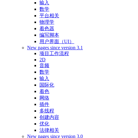
输入
数学
平台相关
物理学
着色器
编写脚本
用户界面（UI）
New pages since version 3.1
项目工作流程
2D
音频
数学
输入
国际化
着色
网络
插件
多线程
创建内容
优化
法律相关
New pages since version 3.0