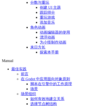
分数与重玩
创建 UI 主题
跟踪得分
重玩游戏
添加音乐
角色动画
动画编辑器的使用
漂浮动画
为小怪制作动画
来日方长
探索本手册
Manual
最佳实践
前言
在 Godot 中应用面向对象原则
脚本在引擎中的工作原理
场景
场景组织
如何有效地建立关系
选择节点树结构