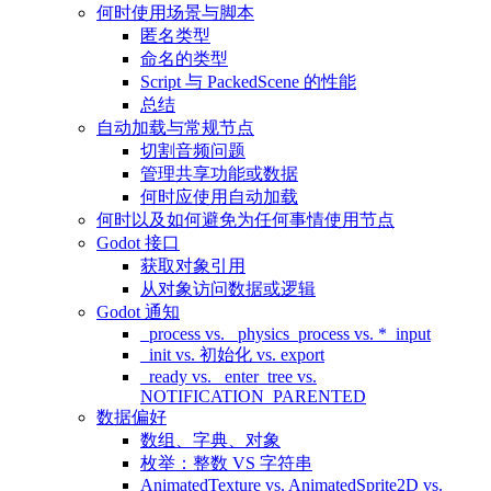
何时使用场景与脚本
匿名类型
命名的类型
Script 与 PackedScene 的性能
总结
自动加载与常规节点
切割音频问题
管理共享功能或数据
何时应使用自动加载
何时以及如何避免为任何事情使用节点
Godot 接口
获取对象引用
从对象访问数据或逻辑
Godot 通知
_process vs. _physics_process vs. *_input
_init vs. 初始化 vs. export
_ready vs. _enter_tree vs.
NOTIFICATION_PARENTED
数据偏好
数组、字典、对象
枚举：整数 VS 字符串
AnimatedTexture vs. AnimatedSprite2D vs.