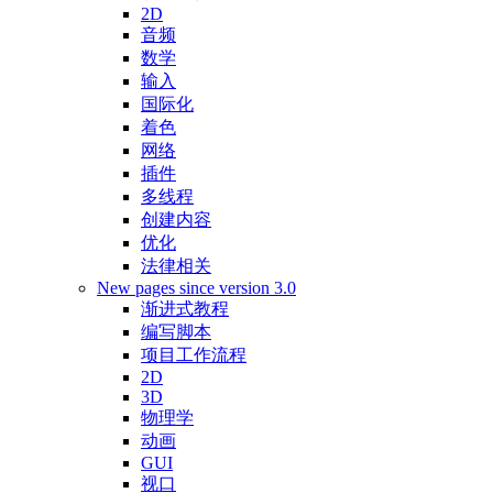
2D
音频
数学
输入
国际化
着色
网络
插件
多线程
创建内容
优化
法律相关
New pages since version 3.0
渐进式教程
编写脚本
项目工作流程
2D
3D
物理学
动画
GUI
视口