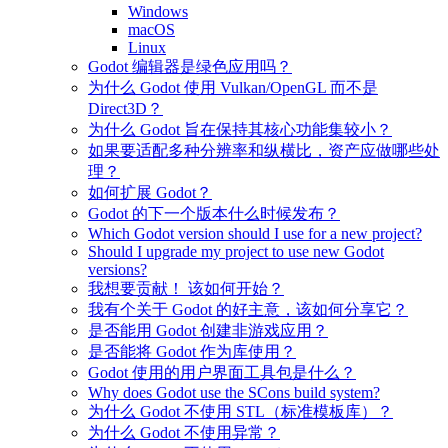
Windows
macOS
Linux
Godot 编辑器是绿色应用吗？
为什么 Godot 使用 Vulkan/OpenGL 而不是
Direct3D？
为什么 Godot 旨在保持其核心功能集较小？
如果要适配多种分辨率和纵横比，资产应做哪些处
理？
如何扩展 Godot？
Godot 的下一个版本什么时候发布？
Which Godot version should I use for a new project?
Should I upgrade my project to use new Godot
versions?
我想要贡献！ 该如何开始？
我有个关于 Godot 的好主意，该如何分享它？
是否能用 Godot 创建非游戏应用？
是否能将 Godot 作为库使用？
Godot 使用的用户界面工具包是什么？
Why does Godot use the SCons build system?
为什么 Godot 不使用 STL（标准模板库）？
为什么 Godot 不使用异常？