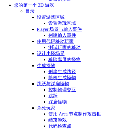
您的第一个 3D 游戏
目录
设置游戏区域
设置游玩区域
Player 场景与输入事件
创建输入事件
使用代码移动玩家
测试玩家的移动
设计小怪场景
移除离屏的怪物
生成怪物
创建生成路径
随机生成怪物
跳跃与踩扁怪物
控制物理交互
跳跃
踩扁怪物
杀死玩家
使用 Area 节点制作攻击框
结束游戏
代码检查点