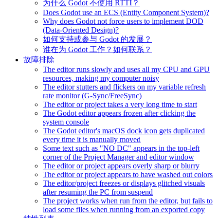
为什么 Godot 不使用 RTTI？
Does Godot use an ECS (Entity Component System)?
Why does Godot not force users to implement DOD
(Data-Oriented Design)?
如何支持或参与 Godot 的发展？
谁在为 Godot 工作？如何联系？
故障排除
The editor runs slowly and uses all my CPU and GPU
resources, making my computer noisy
The editor stutters and flickers on my variable refresh
rate monitor (G-Sync/FreeSync)
The editor or project takes a very long time to start
The Godot editor appears frozen after clicking the
system console
The Godot editor's macOS dock icon gets duplicated
every time it is manually moved
Some text such as "NO DC" appears in the top-left
corner of the Project Manager and editor window
The editor or project appears overly sharp or blurry
The editor or project appears to have washed out colors
The editor/project freezes or displays glitched visuals
after resuming the PC from suspend
The project works when run from the editor, but fails to
load some files when running from an exported copy