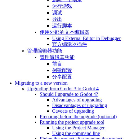
运行游戏
调试
导出
运行脚本
使用外部的文本编辑器
Using External Editor in Debugger
官方编辑器插件
管理编辑器功能
管理编辑器功能
前言
创建配置
分享配置
Migrating to a new version
Upgrading from Godot 3 to Godot 4
Should I upgrade to Godot 4?
Advantages of upgrading
Disadvantages of upgrading
Caveats of upgrading
Preparing before the upgrade (optional)
Running the project upgrade tool
Using the Project Manager
Using the command line
Fixing the project after running the project