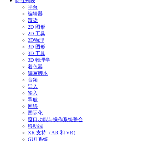
特性列表
平台
编辑器
渲染
2D 图形
2D 工具
2D物理
3D 图形
3D 工具
3D 物理学
着色器
编写脚本
音频
导入
输入
导航
网络
国际化
窗口功能与操作系统整合
移动端
XR 支持（AR 和 VR）
GUI 系统