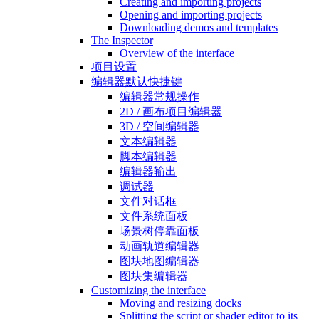
Creating and importing projects
Opening and importing projects
Downloading demos and templates
The Inspector
Overview of the interface
项目设置
编辑器默认快捷键
编辑器常规操作
2D / 画布项目编辑器
3D / 空间编辑器
文本编辑器
脚本编辑器
编辑器输出
调试器
文件对话框
文件系统面板
场景树停靠面板
动画轨道编辑器
图块地图编辑器
图块集编辑器
Customizing the interface
Moving and resizing docks
Splitting the script or shader editor to its