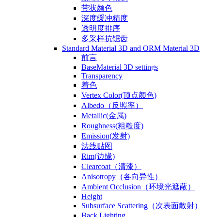
带状颜色
深度缓冲精度
透明度排序
多采样抗锯齿
Standard Material 3D and ORM Material 3D
前言
BaseMaterial 3D settings
Transparency
着色
Vertex Color(顶点颜色)
Albedo（反照率）
Metallic(金属)
Roughness(粗糙度)
Emission(发射)
法线贴图
Rim(边缘)
Clearcoat（清漆）
Anisotropy（各向异性）
Ambient Occlusion（环境光遮蔽）
Height
Subsurface Scattering（次表面散射）
Back Lighting