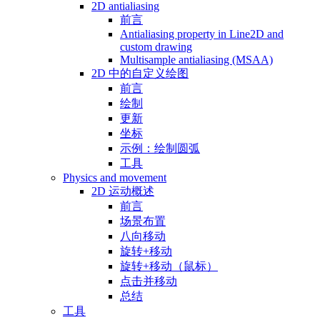
2D antialiasing
前言
Antialiasing property in Line2D and
custom drawing
Multisample antialiasing (MSAA)
2D 中的自定义绘图
前言
绘制
更新
坐标
示例：绘制圆弧
工具
Physics and movement
2D 运动概述
前言
场景布置
八向移动
旋转+移动
旋转+移动（鼠标）
点击并移动
总结
工具