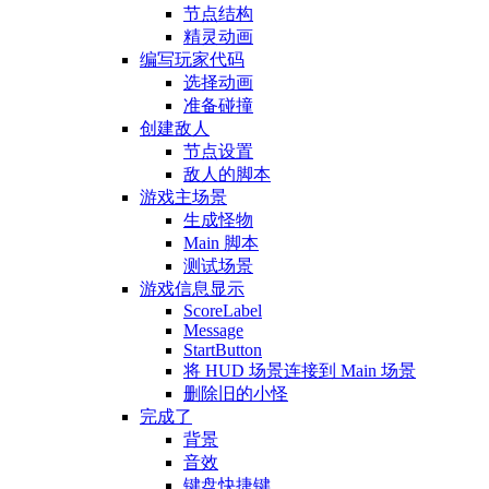
节点结构
精灵动画
编写玩家代码
选择动画
准备碰撞
创建敌人
节点设置
敌人的脚本
游戏主场景
生成怪物
Main 脚本
测试场景
游戏信息显示
ScoreLabel
Message
StartButton
将 HUD 场景连接到 Main 场景
删除旧的小怪
完成了
背景
音效
键盘快捷键