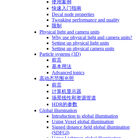
使用案例
快速入门指南
Decal node properties
Tweaking performance and quality
限制
Physical light and camera units
Why use physical light and camera units?
Setting up physical light units
Setting up physical camera units
Particle systems (3D)
前言
基本用法
Advanced topics
高动态范围光照
前言
计算机显示器
场景线性和资源管道
HDR的参数
Global illumination
Introduction to global illumination
Using Voxel global illumination
Signed distance field global illumination
(SDFGI)