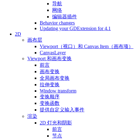
导航
网络
编辑器插件
Behavior changes
Updating your GDExtension for 4.1
2D
画布层
Viewport（视口）和 Canvas Item（画布项）
CanvasLayer
Viewport 和画布变换
前言
画布变换
全局画布变换
拉伸变换
Window transform
变换顺序
变换函数
提供自定义输入事件
渲染
2D 灯光和阴影
前言
节点