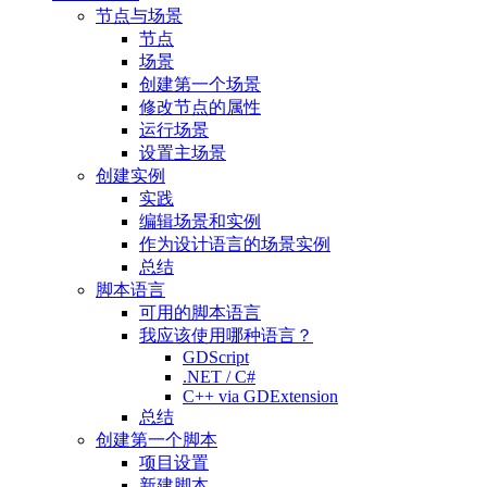
节点与场景
节点
场景
创建第一个场景
修改节点的属性
运行场景
设置主场景
创建实例
实践
编辑场景和实例
作为设计语言的场景实例
总结
脚本语言
可用的脚本语言
我应该使用哪种语言？
GDScript
.NET / C#
C++ via GDExtension
总结
创建第一个脚本
项目设置
新建脚本