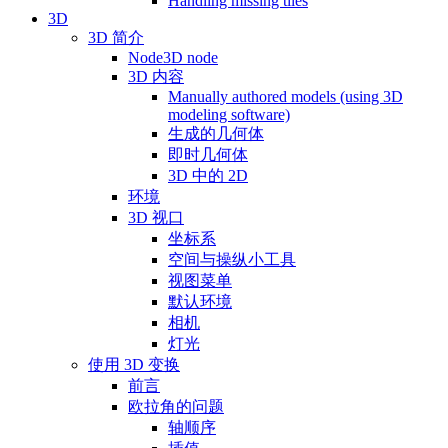
Handling missing tiles
3D
3D 简介
Node3D node
3D 内容
Manually authored models (using 3D
modeling software)
生成的几何体
即时几何体
3D 中的 2D
环境
3D 视口
坐标系
空间与操纵小工具
视图菜单
默认环境
相机
灯光
使用 3D 变换
前言
欧拉角的问题
轴顺序