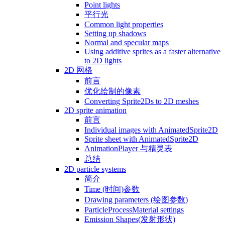
Point lights
平行光
Common light properties
Setting up shadows
Normal and specular maps
Using additive sprites as a faster alternative
to 2D lights
2D 网格
前言
优化绘制的像素
Converting Sprite2Ds to 2D meshes
2D sprite animation
前言
Individual images with AnimatedSprite2D
Sprite sheet with AnimatedSprite2D
AnimationPlayer 与精灵表
总结
2D particle systems
简介
Time (时间)参数
Drawing parameters (绘图参数)
ParticleProcessMaterial settings
Emission Shapes(发射形状)