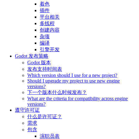
着色
插件
平台相关
多线程
创建内容
杂项
编译
引擎开发
Godot 发布策略
Godot 版本
发布支持时间表
Which version should I use for a new project?
Should I upgrade my project to use new engine
versions?
下一个版本什么时候发布？
What are the criteria for compatibility across engine
versions?
遵守许可证
什么是许可证？
需求
包含
演职员表