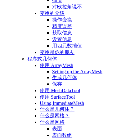
插值
对欧拉角说不
变换的介绍
操作变换
精度误差
获取信息
设置信息
用四元数插值
变换是你的朋友
程序式几何体
使用 ArrayMesh
Setting up the ArrayMesh
生成几何体
保存
使用 MeshDataTool
使用 SurfaceTool
Using ImmediateMesh
什么是几何体？
什么是网格？
什么是网格
表面
表面数组