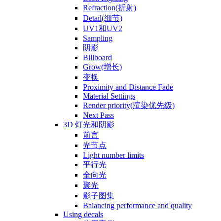
Refraction(折射)
Detail(细节)
UV1和UV2
Sampling
阴影
Billboard
Grow(增长)
变换
Proximity and Distance Fade
Material Settings
Render priority(渲染优先级)
Next Pass
3D 灯光和阴影
前言
光节点
Light number limits
平行光
全向光
聚光
影子图集
Balancing performance and quality
Using decals