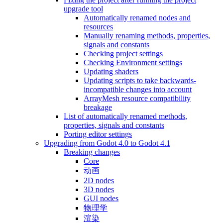
upgrade tool
Automatically renamed nodes and
resources
Manually renaming methods, properties,
signals and constants
Checking project settings
Checking Environment settings
Updating shaders
Updating scripts to take backwards-
incompatible changes into account
ArrayMesh resource compatibility
breakage
List of automatically renamed methods,
properties, signals and constants
Porting editor settings
Upgrading from Godot 4.0 to Godot 4.1
Breaking changes
Core
动画
2D nodes
3D nodes
GUI nodes
物理学
渲染