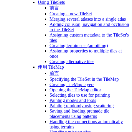
Using TileSets
前言
Creating a new TileSet
Merging several atlases into a single atlas
Adding collision, navigation and occlusion
to the TileSet
Assigning custom metadata to the TileSet's
tiles
Creating terrain sets (autotiling)
Assigning properties to multiple tiles at
once
Creating alternative tiles
使用 TileMap
前言
Specifying the TileSet in the TileMap
Creating TileMap layers
Opening the TileMap editor
Selecting tiles to use for painting
Painting modes and tools
Painting randomly using scattering
Saving and loading premade tile
placements using patterns
Handling tile connections automatically
using terrains