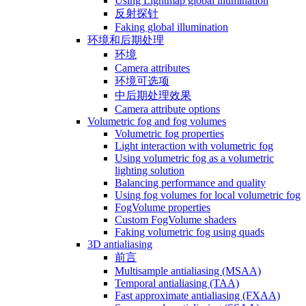
Using Lightmap global illumination
反射探针
Faking global illumination
环境和后期处理
环境
Camera attributes
环境可选项
中后期处理效果
Camera attribute options
Volumetric fog and fog volumes
Volumetric fog properties
Light interaction with volumetric fog
Using volumetric fog as a volumetric
lighting solution
Balancing performance and quality
Using fog volumes for local volumetric fog
FogVolume properties
Custom FogVolume shaders
Faking volumetric fog using quads
3D antialiasing
前言
Multisample antialiasing (MSAA)
Temporal antialiasing (TAA)
Fast approximate antialiasing (FXAA)