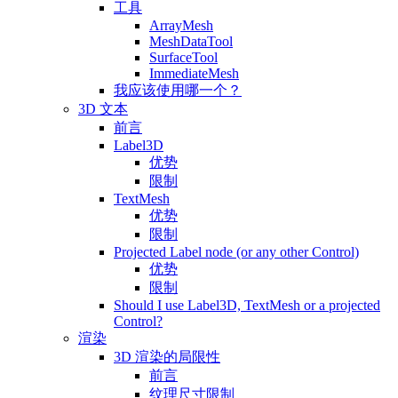
工具
ArrayMesh
MeshDataTool
SurfaceTool
ImmediateMesh
我应该使用哪一个？
3D 文本
前言
Label3D
优势
限制
TextMesh
优势
限制
Projected Label node (or any other Control)
优势
限制
Should I use Label3D, TextMesh or a projected
Control?
渲染
3D 渲染的局限性
前言
纹理尺寸限制