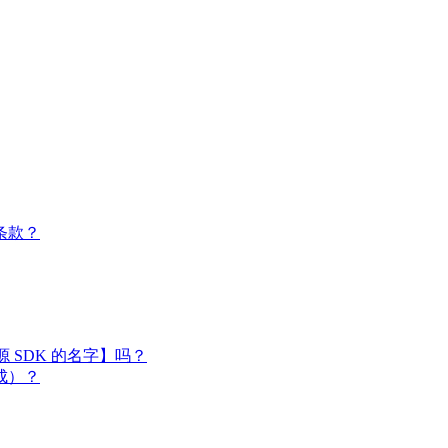
条款？
闭源 SDK 的名字】吗？
成）？