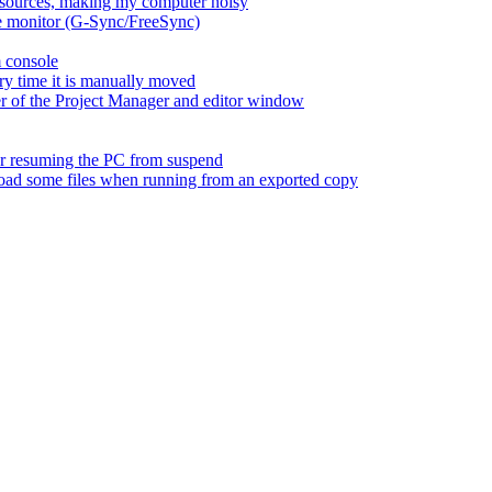
esources, making my computer noisy
ate monitor (G-Sync/FreeSync)
m console
ry time it is manually moved
er of the Project Manager and editor window
fter resuming the PC from suspend
 load some files when running from an exported copy