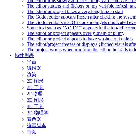
The editor runs slowly and uses all my CPU and GPU r
The editor stutters and flickers on my variable refresh r
The editor or project takes a very long time to start
The Godot editor appears frozen after clicking the syste
The Godot editor's macOS dock icon gets duplicated eve
Some text such as "NO DC" appears in the top-left corn
The editor or project appears overly sharp or blurry
The editor or project appears to have washed out colors
The editor/project freezes or displays glitched visuals a
The project works when run from the editor, but fails to
特性列表
平台
编辑器
渲染
2D 图形
2D 工具
2D物理
3D 图形
3D 工具
3D 物理学
着色器
编写脚本
音频