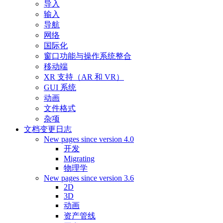
导入
输入
导航
网络
国际化
窗口功能与操作系统整合
移动端
XR 支持（AR 和 VR）
GUI 系统
动画
文件格式
杂项
文档变更日志
New pages since version 4.0
开发
Migrating
物理学
New pages since version 3.6
2D
3D
动画
资产管线