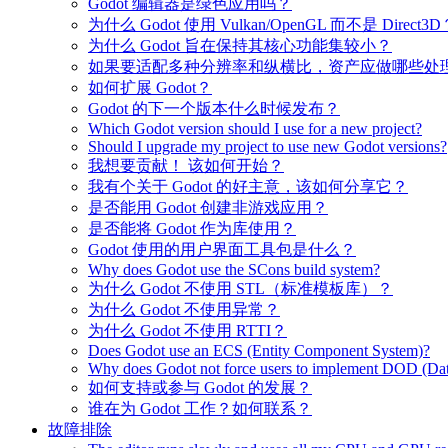
Godot 编辑器是绿色应用吗？
为什么 Godot 使用 Vulkan/OpenGL 而不是 Direct3D
为什么 Godot 旨在保持其核心功能集较小？
如果要适配多种分辨率和纵横比，资产应做哪些处
如何扩展 Godot？
Godot 的下一个版本什么时候发布？
Which Godot version should I use for a new project?
Should I upgrade my project to use new Godot versions?
我想要贡献！ 该如何开始？
我有个关于 Godot 的好主意，该如何分享它？
是否能用 Godot 创建非游戏应用？
是否能将 Godot 作为库使用？
Godot 使用的用户界面工具包是什么？
Why does Godot use the SCons build system?
为什么 Godot 不使用 STL（标准模板库）？
为什么 Godot 不使用异常？
为什么 Godot 不使用 RTTI？
Does Godot use an ECS (Entity Component System)?
Why does Godot not force users to implement DOD (Dat
如何支持或参与 Godot 的发展？
谁在为 Godot 工作？如何联系？
故障排除