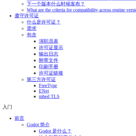
下一个版本什么时候发布？
What are the criteria for compatibility across engine vers
遵守许可证
什么是许可证？
需求
包含
演职员表
许可证显示
输出日志
附带文件
印刷手册
许可证链接
第三方许可证
FreeType
ENet
mbed TLS
入门
前言
Godot 简介
Godot 是什么？