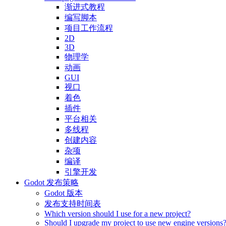
渐进式教程
编写脚本
项目工作流程
2D
3D
物理学
动画
GUI
视口
着色
插件
平台相关
多线程
创建内容
杂项
编译
引擎开发
Godot 发布策略
Godot 版本
发布支持时间表
Which version should I use for a new project?
Should I upgrade my project to use new engine versions