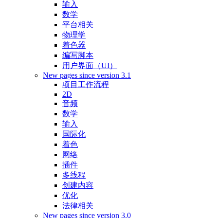
输入
数学
平台相关
物理学
着色器
编写脚本
用户界面（UI）
New pages since version 3.1
项目工作流程
2D
音频
数学
输入
国际化
着色
网络
插件
多线程
创建内容
优化
法律相关
New pages since version 3.0