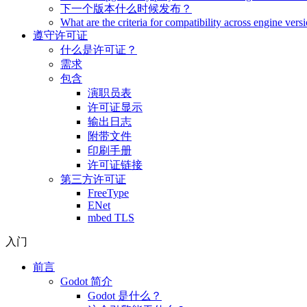
下一个版本什么时候发布？
What are the criteria for compatibility across engine vers
遵守许可证
什么是许可证？
需求
包含
演职员表
许可证显示
输出日志
附带文件
印刷手册
许可证链接
第三方许可证
FreeType
ENet
mbed TLS
入门
前言
Godot 简介
Godot 是什么？