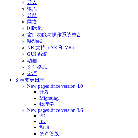
导入
输入
导航
网络
国际化
窗口功能与操作系统整合
移动端
XR 支持（AR 和 VR）
GUI 系统
动画
文件格式
杂项
文档变更日志
New pages since version 4.0
开发
Migrating
物理学
New pages since version 3.6
2D
3D
动画
资产管线