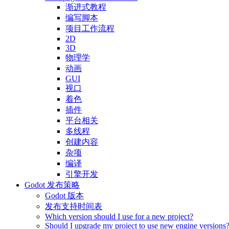
渐进式教程
编写脚本
项目工作流程
2D
3D
物理学
动画
GUI
视口
着色
插件
平台相关
多线程
创建内容
杂项
编译
引擎开发
Godot 发布策略
Godot 版本
发布支持时间表
Which version should I use for a new project?
Should I upgrade my project to use new engine versions