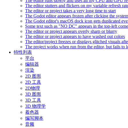
The editor runs slowly and uses all my CPU and GPU r
The editor stutters and flickers on my variable refresh r
The editor or project takes a very long time to start
The Godot editor appears frozen after clicking the syste
The Godot editor's macOS dock icon gets duplicated eve
Some text such as "NO DC" appears in the top-left corn
The editor or project appears overly sharp or blurry
The editor or project appears to have washed out colors
The editor/project freezes or displays glitched visuals a
The project works when run from the editor, but fails to
特性列表
平台
编辑器
渲染
2D 图形
2D 工具
2D物理
3D 图形
3D 工具
3D 物理学
着色器
编写脚本
音频