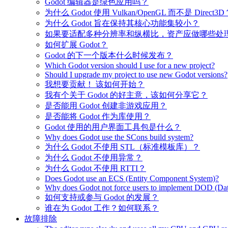
Godot 编辑器是绿色应用吗？
为什么 Godot 使用 Vulkan/OpenGL 而不是 Direct3D
为什么 Godot 旨在保持其核心功能集较小？
如果要适配多种分辨率和纵横比，资产应做哪些处
如何扩展 Godot？
Godot 的下一个版本什么时候发布？
Which Godot version should I use for a new project?
Should I upgrade my project to use new Godot versions?
我想要贡献！ 该如何开始？
我有个关于 Godot 的好主意，该如何分享它？
是否能用 Godot 创建非游戏应用？
是否能将 Godot 作为库使用？
Godot 使用的用户界面工具包是什么？
Why does Godot use the SCons build system?
为什么 Godot 不使用 STL（标准模板库）？
为什么 Godot 不使用异常？
为什么 Godot 不使用 RTTI？
Does Godot use an ECS (Entity Component System)?
Why does Godot not force users to implement DOD (Dat
如何支持或参与 Godot 的发展？
谁在为 Godot 工作？如何联系？
故障排除