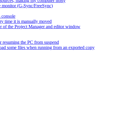
esources, making my computer noisy
ate monitor (G-Sync/FreeSync)
m console
ry time it is manually moved
er of the Project Manager and editor window
fter resuming the PC from suspend
 load some files when running from an exported copy