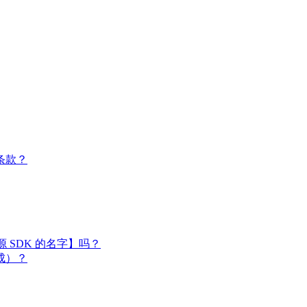
条款？
闭源 SDK 的名字】吗？
成）？