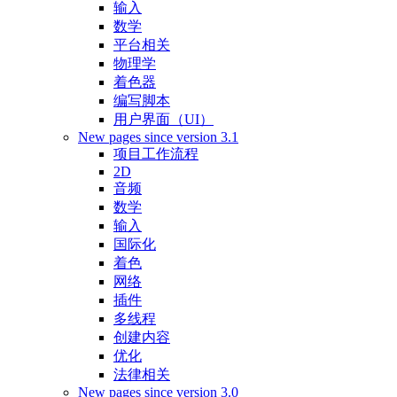
输入
数学
平台相关
物理学
着色器
编写脚本
用户界面（UI）
New pages since version 3.1
项目工作流程
2D
音频
数学
输入
国际化
着色
网络
插件
多线程
创建内容
优化
法律相关
New pages since version 3.0