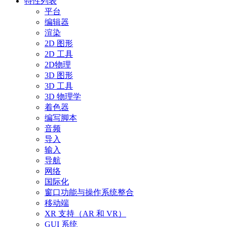
特性列表
平台
编辑器
渲染
2D 图形
2D 工具
2D物理
3D 图形
3D 工具
3D 物理学
着色器
编写脚本
音频
导入
输入
导航
网络
国际化
窗口功能与操作系统整合
移动端
XR 支持（AR 和 VR）
GUI 系统