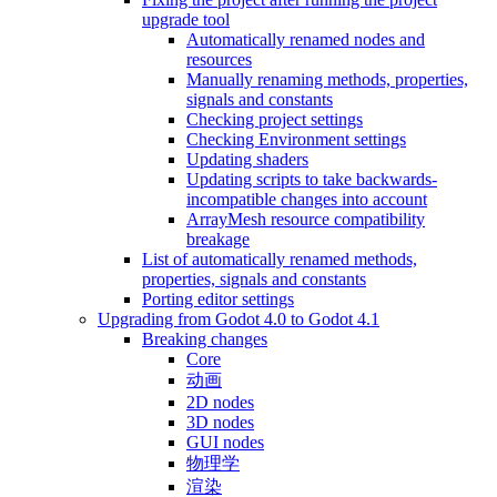
upgrade tool
Automatically renamed nodes and
resources
Manually renaming methods, properties,
signals and constants
Checking project settings
Checking Environment settings
Updating shaders
Updating scripts to take backwards-
incompatible changes into account
ArrayMesh resource compatibility
breakage
List of automatically renamed methods,
properties, signals and constants
Porting editor settings
Upgrading from Godot 4.0 to Godot 4.1
Breaking changes
Core
动画
2D nodes
3D nodes
GUI nodes
物理学
渲染