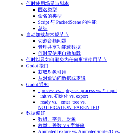
何时使用场景与脚本
匿名类型
命名的类型
Script 与 PackedScene 的性能
总结
自动加载与常规节点
切割音频问题
管理共享功能或数据
何时应使用自动加载
何时以及如何避免为任何事情使用节点
Godot 接口
获取对象引用
从对象访问数据或逻辑
Godot 通知
_process vs. _physics_process vs. *_input
_init vs. 初始化 vs. export
_ready vs. _enter_tree vs.
NOTIFICATION_PARENTED
数据偏好
数组、字典、对象
枚举：整数 VS 字符串
AnimatedTexture vs. AnimatedSprite2D vs.