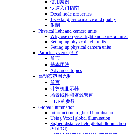
使用案例
快速入门指南
Decal node properties
Tweaking performance and quality
限制
Physical light and camera units
Why use physical light and camera units?
Setting up physical light units
Setting up physical camera units
Particle systems (3D)
前言
基本用法
Advanced topics
高动态范围光照
前言
计算机显示器
场景线性和资源管道
HDR的参数
Global illumination
Introduction to global illumination
Using Voxel global illumination
Signed distance field global illumination
(SDFGI)