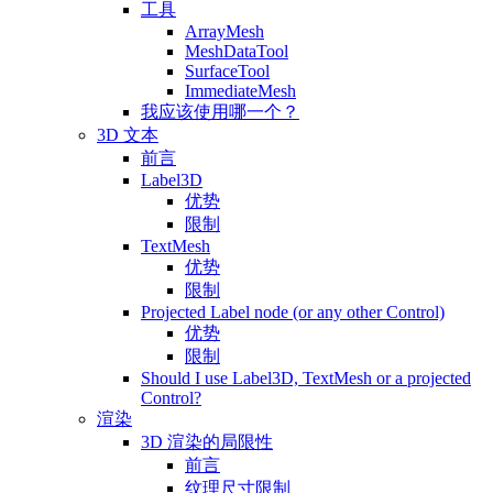
工具
ArrayMesh
MeshDataTool
SurfaceTool
ImmediateMesh
我应该使用哪一个？
3D 文本
前言
Label3D
优势
限制
TextMesh
优势
限制
Projected Label node (or any other Control)
优势
限制
Should I use Label3D, TextMesh or a projected
Control?
渲染
3D 渲染的局限性
前言
纹理尺寸限制