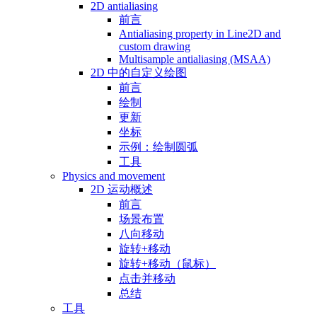
2D antialiasing
前言
Antialiasing property in Line2D and
custom drawing
Multisample antialiasing (MSAA)
2D 中的自定义绘图
前言
绘制
更新
坐标
示例：绘制圆弧
工具
Physics and movement
2D 运动概述
前言
场景布置
八向移动
旋转+移动
旋转+移动（鼠标）
点击并移动
总结
工具