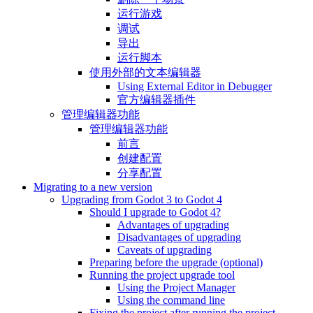
运行游戏
调试
导出
运行脚本
使用外部的文本编辑器
Using External Editor in Debugger
官方编辑器插件
管理编辑器功能
管理编辑器功能
前言
创建配置
分享配置
Migrating to a new version
Upgrading from Godot 3 to Godot 4
Should I upgrade to Godot 4?
Advantages of upgrading
Disadvantages of upgrading
Caveats of upgrading
Preparing before the upgrade (optional)
Running the project upgrade tool
Using the Project Manager
Using the command line
Fixing the project after running the project