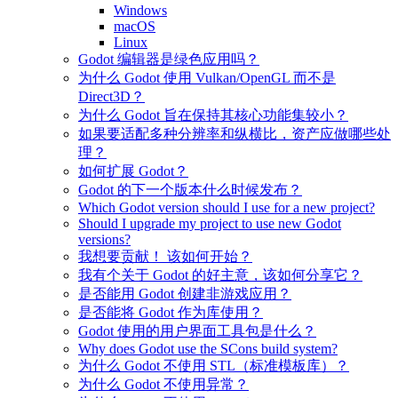
Windows
macOS
Linux
Godot 编辑器是绿色应用吗？
为什么 Godot 使用 Vulkan/OpenGL 而不是
Direct3D？
为什么 Godot 旨在保持其核心功能集较小？
如果要适配多种分辨率和纵横比，资产应做哪些处
理？
如何扩展 Godot？
Godot 的下一个版本什么时候发布？
Which Godot version should I use for a new project?
Should I upgrade my project to use new Godot
versions?
我想要贡献！ 该如何开始？
我有个关于 Godot 的好主意，该如何分享它？
是否能用 Godot 创建非游戏应用？
是否能将 Godot 作为库使用？
Godot 使用的用户界面工具包是什么？
Why does Godot use the SCons build system?
为什么 Godot 不使用 STL（标准模板库）？
为什么 Godot 不使用异常？