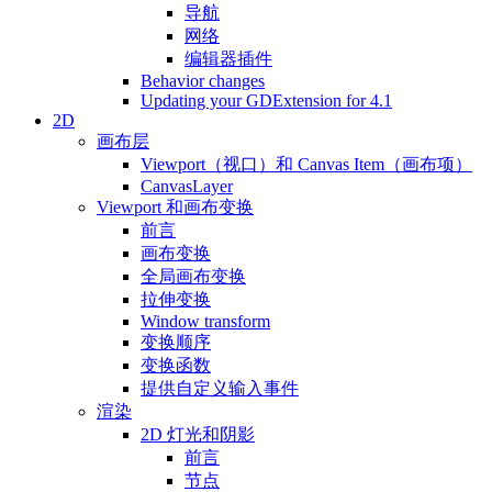
导航
网络
编辑器插件
Behavior changes
Updating your GDExtension for 4.1
2D
画布层
Viewport（视口）和 Canvas Item（画布项）
CanvasLayer
Viewport 和画布变换
前言
画布变换
全局画布变换
拉伸变换
Window transform
变换顺序
变换函数
提供自定义输入事件
渲染
2D 灯光和阴影
前言
节点