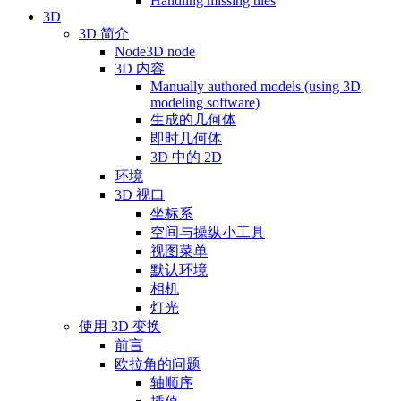
Handling missing tiles
3D
3D 简介
Node3D node
3D 内容
Manually authored models (using 3D
modeling software)
生成的几何体
即时几何体
3D 中的 2D
环境
3D 视口
坐标系
空间与操纵小工具
视图菜单
默认环境
相机
灯光
使用 3D 变换
前言
欧拉角的问题
轴顺序