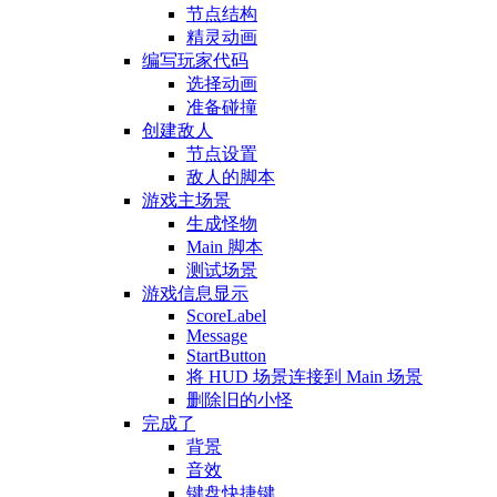
节点结构
精灵动画
编写玩家代码
选择动画
准备碰撞
创建敌人
节点设置
敌人的脚本
游戏主场景
生成怪物
Main 脚本
测试场景
游戏信息显示
ScoreLabel
Message
StartButton
将 HUD 场景连接到 Main 场景
删除旧的小怪
完成了
背景
音效
键盘快捷键