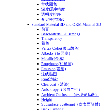
带状颜色
深度缓冲精度
透明度排序
多采样抗锯齿
Standard Material 3D and ORM Material 3D
前言
BaseMaterial 3D settings
Transparency
着色
Vertex Color(顶点颜色)
Albedo（反照率）
Metallic(金属)
Roughness(粗糙度)
Emission(发射)
法线贴图
Rim(边缘)
Clearcoat（清漆）
Anisotropy（各向异性）
Ambient Occlusion（环境光遮蔽）
Height
Subsurface Scattering（次表面散射）
Back Lighting