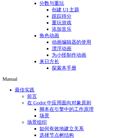
分数与重玩
创建 UI 主题
跟踪得分
重玩游戏
添加音乐
角色动画
动画编辑器的使用
漂浮动画
为小怪制作动画
来日方长
探索本手册
Manual
最佳实践
前言
在 Godot 中应用面向对象原则
脚本在引擎中的工作原理
场景
场景组织
如何有效地建立关系
选择节点树结构