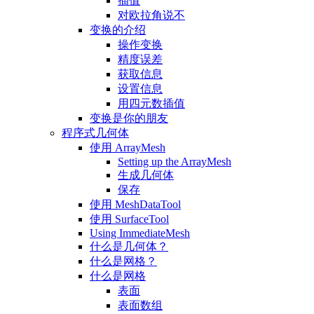
插值
对欧拉角说不
变换的介绍
操作变换
精度误差
获取信息
设置信息
用四元数插值
变换是你的朋友
程序式几何体
使用 ArrayMesh
Setting up the ArrayMesh
生成几何体
保存
使用 MeshDataTool
使用 SurfaceTool
Using ImmediateMesh
什么是几何体？
什么是网格？
什么是网格
表面
表面数组