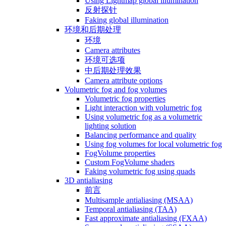
Using Lightmap global illumination
反射探针
Faking global illumination
环境和后期处理
环境
Camera attributes
环境可选项
中后期处理效果
Camera attribute options
Volumetric fog and fog volumes
Volumetric fog properties
Light interaction with volumetric fog
Using volumetric fog as a volumetric
lighting solution
Balancing performance and quality
Using fog volumes for local volumetric fog
FogVolume properties
Custom FogVolume shaders
Faking volumetric fog using quads
3D antialiasing
前言
Multisample antialiasing (MSAA)
Temporal antialiasing (TAA)
Fast approximate antialiasing (FXAA)