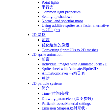
Point lights
平行光
Common light properties
Setting up shadows
Normal and specular maps
Using additive sprites as a faster alternative
to 2D lights
2D 网格
前言
优化绘制的像素
Converting Sprite2Ds to 2D meshes
2D sprite animation
前言
Individual images with AnimatedSprite2D
Sprite sheet with AnimatedSprite2D
AnimationPlayer 与精灵表
总结
2D particle systems
简介
Time (时间)参数
Drawing parameters (绘图参数)
ParticleProcessMaterial settings
Emission Shapes(发射形状)