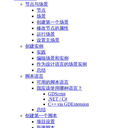
节点与场景
节点
场景
创建第一个场景
修改节点的属性
运行场景
设置主场景
创建实例
实践
编辑场景和实例
作为设计语言的场景实例
总结
脚本语言
可用的脚本语言
我应该使用哪种语言？
GDScript
.NET / C#
C++ via GDExtension
总结
创建第一个脚本
项目设置
新建脚本