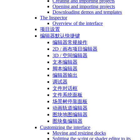
Creating and importing projects
Opening and importing projects
Downloading demos and templates
The Inspector
Overview of the interface
项目设置
编辑器默认快捷键
编辑器常规操作
2D / 画布项目编辑器
3D / 空间编辑器
文本编辑器
脚本编辑器
编辑器输出
调试器
文件对话框
文件系统面板
场景树停靠面板
动画轨道编辑器
图块地图编辑器
图块集编辑器
Customizing the interface
Moving and resizing docks
Splitting the script or shader editor to its