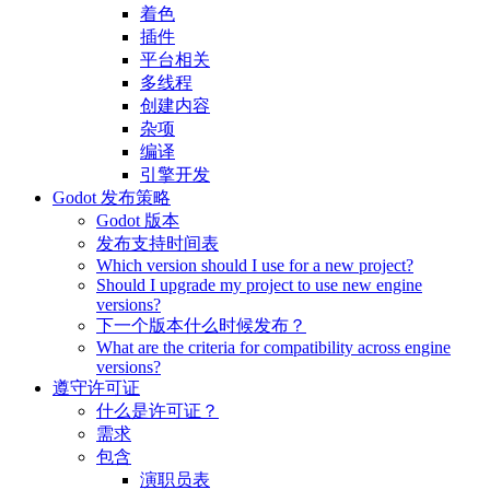
着色
插件
平台相关
多线程
创建内容
杂项
编译
引擎开发
Godot 发布策略
Godot 版本
发布支持时间表
Which version should I use for a new project?
Should I upgrade my project to use new engine
versions?
下一个版本什么时候发布？
What are the criteria for compatibility across engine
versions?
遵守许可证
什么是许可证？
需求
包含
演职员表