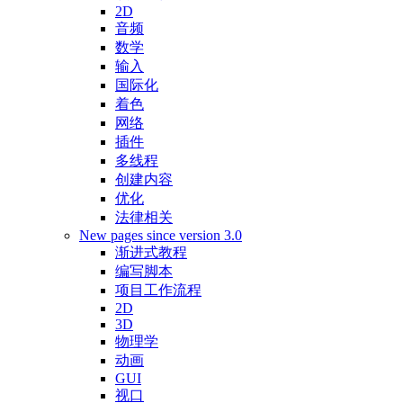
2D
音频
数学
输入
国际化
着色
网络
插件
多线程
创建内容
优化
法律相关
New pages since version 3.0
渐进式教程
编写脚本
项目工作流程
2D
3D
物理学
动画
GUI
视口