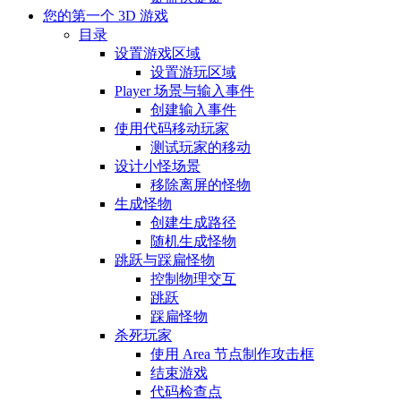
您的第一个 3D 游戏
目录
设置游戏区域
设置游玩区域
Player 场景与输入事件
创建输入事件
使用代码移动玩家
测试玩家的移动
设计小怪场景
移除离屏的怪物
生成怪物
创建生成路径
随机生成怪物
跳跃与踩扁怪物
控制物理交互
跳跃
踩扁怪物
杀死玩家
使用 Area 节点制作攻击框
结束游戏
代码检查点