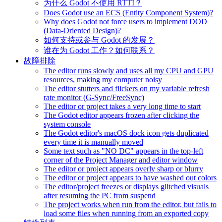
为什么 Godot 不使用 RTTI？
Does Godot use an ECS (Entity Component System)?
Why does Godot not force users to implement DOD
(Data-Oriented Design)?
如何支持或参与 Godot 的发展？
谁在为 Godot 工作？如何联系？
故障排除
The editor runs slowly and uses all my CPU and GPU
resources, making my computer noisy
The editor stutters and flickers on my variable refresh
rate monitor (G-Sync/FreeSync)
The editor or project takes a very long time to start
The Godot editor appears frozen after clicking the
system console
The Godot editor's macOS dock icon gets duplicated
every time it is manually moved
Some text such as "NO DC" appears in the top-left
corner of the Project Manager and editor window
The editor or project appears overly sharp or blurry
The editor or project appears to have washed out colors
The editor/project freezes or displays glitched visuals
after resuming the PC from suspend
The project works when run from the editor, but fails to
load some files when running from an exported copy