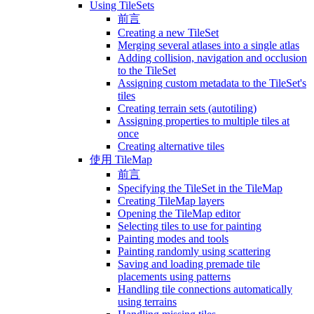
Using TileSets
前言
Creating a new TileSet
Merging several atlases into a single atlas
Adding collision, navigation and occlusion
to the TileSet
Assigning custom metadata to the TileSet's
tiles
Creating terrain sets (autotiling)
Assigning properties to multiple tiles at
once
Creating alternative tiles
使用 TileMap
前言
Specifying the TileSet in the TileMap
Creating TileMap layers
Opening the TileMap editor
Selecting tiles to use for painting
Painting modes and tools
Painting randomly using scattering
Saving and loading premade tile
placements using patterns
Handling tile connections automatically
using terrains