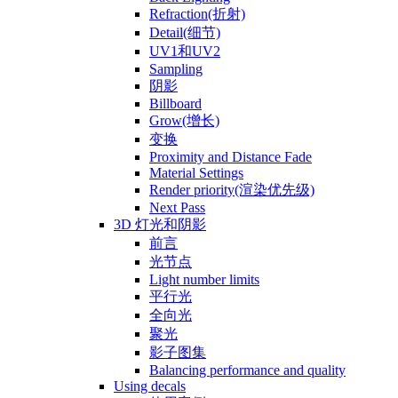
Refraction(折射)
Detail(细节)
UV1和UV2
Sampling
阴影
Billboard
Grow(增长)
变换
Proximity and Distance Fade
Material Settings
Render priority(渲染优先级)
Next Pass
3D 灯光和阴影
前言
光节点
Light number limits
平行光
全向光
聚光
影子图集
Balancing performance and quality
Using decals