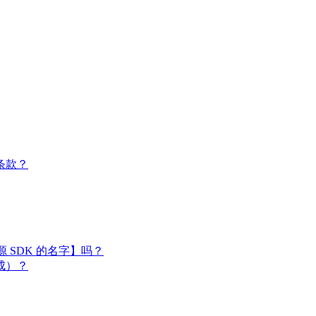
条款？
闭源 SDK 的名字】吗？
成）？