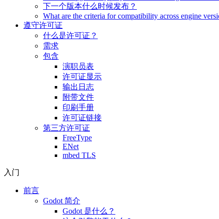
下一个版本什么时候发布？
What are the criteria for compatibility across engine vers
遵守许可证
什么是许可证？
需求
包含
演职员表
许可证显示
输出日志
附带文件
印刷手册
许可证链接
第三方许可证
FreeType
ENet
mbed TLS
入门
前言
Godot 简介
Godot 是什么？