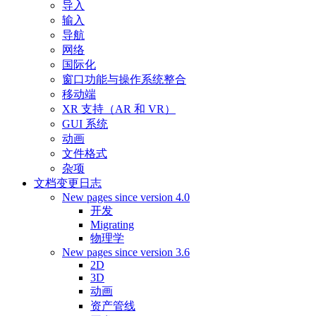
导入
输入
导航
网络
国际化
窗口功能与操作系统整合
移动端
XR 支持（AR 和 VR）
GUI 系统
动画
文件格式
杂项
文档变更日志
New pages since version 4.0
开发
Migrating
物理学
New pages since version 3.6
2D
3D
动画
资产管线