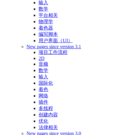
输入
数学
平台相关
物理学
着色器
编写脚本
用户界面（UI）
New pages since version 3.1
项目工作流程
2D
音频
数学
输入
国际化
着色
网络
插件
多线程
创建内容
优化
法律相关
New pages since version 3.0