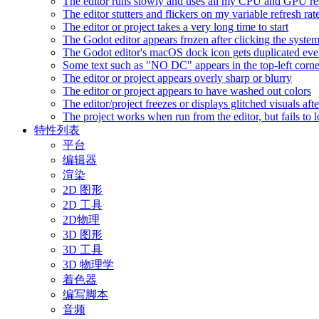
The editor runs slowly and uses all my CPU and GPU r
The editor stutters and flickers on my variable refresh r
The editor or project takes a very long time to start
The Godot editor appears frozen after clicking the syste
The Godot editor's macOS dock icon gets duplicated eve
Some text such as "NO DC" appears in the top-left corn
The editor or project appears overly sharp or blurry
The editor or project appears to have washed out colors
The editor/project freezes or displays glitched visuals a
The project works when run from the editor, but fails to
特性列表
平台
编辑器
渲染
2D 图形
2D 工具
2D物理
3D 图形
3D 工具
3D 物理学
着色器
编写脚本
音频