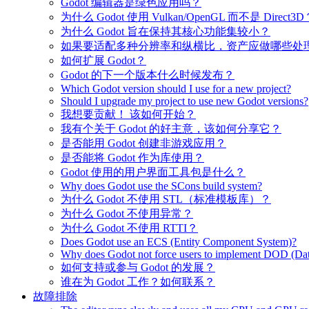
Godot 编辑器是绿色应用吗？
为什么 Godot 使用 Vulkan/OpenGL 而不是 Direct3D
为什么 Godot 旨在保持其核心功能集较小？
如果要适配多种分辨率和纵横比，资产应做哪些处
如何扩展 Godot？
Godot 的下一个版本什么时候发布？
Which Godot version should I use for a new project?
Should I upgrade my project to use new Godot versions?
我想要贡献！ 该如何开始？
我有个关于 Godot 的好主意，该如何分享它？
是否能用 Godot 创建非游戏应用？
是否能将 Godot 作为库使用？
Godot 使用的用户界面工具包是什么？
Why does Godot use the SCons build system?
为什么 Godot 不使用 STL（标准模板库）？
为什么 Godot 不使用异常？
为什么 Godot 不使用 RTTI？
Does Godot use an ECS (Entity Component System)?
Why does Godot not force users to implement DOD (Dat
如何支持或参与 Godot 的发展？
谁在为 Godot 工作？如何联系？
故障排除