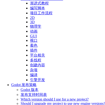
渐进式教程
编写脚本
项目工作流程
2D
3D
物理学
动画
GUI
视口
着色
插件
平台相关
多线程
创建内容
杂项
编译
引擎开发
Godot 发布策略
Godot 版本
发布支持时间表
Which version should I use for a new project?
Should I upgrade my project to use new engine versions