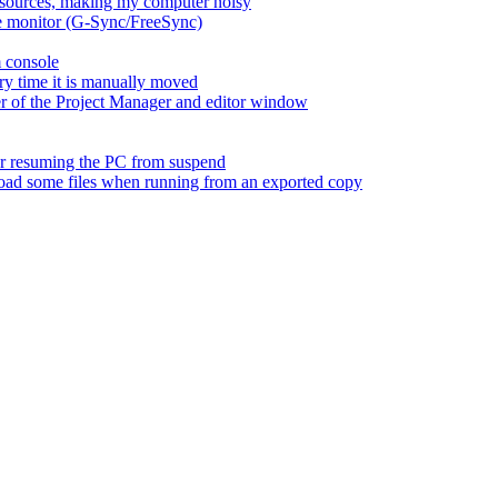
esources, making my computer noisy
ate monitor (G-Sync/FreeSync)
m console
ry time it is manually moved
er of the Project Manager and editor window
fter resuming the PC from suspend
 load some files when running from an exported copy