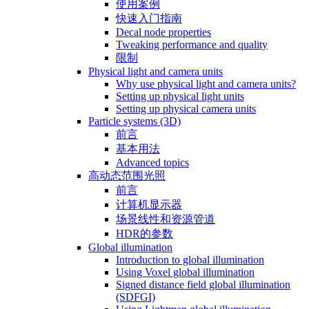
使用案例
快速入门指南
Decal node properties
Tweaking performance and quality
限制
Physical light and camera units
Why use physical light and camera units?
Setting up physical light units
Setting up physical camera units
Particle systems (3D)
前言
基本用法
Advanced topics
高动态范围光照
前言
计算机显示器
场景线性和资源管道
HDR的参数
Global illumination
Introduction to global illumination
Using Voxel global illumination
Signed distance field global illumination
(SDFGI)