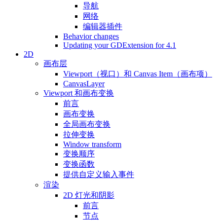
导航
网络
编辑器插件
Behavior changes
Updating your GDExtension for 4.1
2D
画布层
Viewport（视口）和 Canvas Item（画布项）
CanvasLayer
Viewport 和画布变换
前言
画布变换
全局画布变换
拉伸变换
Window transform
变换顺序
变换函数
提供自定义输入事件
渲染
2D 灯光和阴影
前言
节点