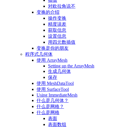
插值
对欧拉角说不
变换的介绍
操作变换
精度误差
获取信息
设置信息
用四元数插值
变换是你的朋友
程序式几何体
使用 ArrayMesh
Setting up the ArrayMesh
生成几何体
保存
使用 MeshDataTool
使用 SurfaceTool
Using ImmediateMesh
什么是几何体？
什么是网格？
什么是网格
表面
表面数组