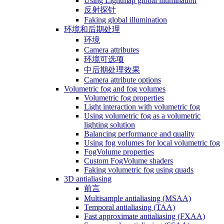
Using Lightmap global illumination
反射探针
Faking global illumination
环境和后期处理
环境
Camera attributes
环境可选项
中后期处理效果
Camera attribute options
Volumetric fog and fog volumes
Volumetric fog properties
Light interaction with volumetric fog
Using volumetric fog as a volumetric
lighting solution
Balancing performance and quality
Using fog volumes for local volumetric fog
FogVolume properties
Custom FogVolume shaders
Faking volumetric fog using quads
3D antialiasing
前言
Multisample antialiasing (MSAA)
Temporal antialiasing (TAA)
Fast approximate antialiasing (FXAA)