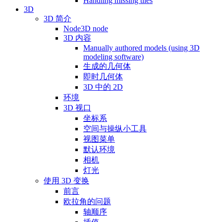
Handling missing tiles
3D
3D 简介
Node3D node
3D 内容
Manually authored models (using 3D
modeling software)
生成的几何体
即时几何体
3D 中的 2D
环境
3D 视口
坐标系
空间与操纵小工具
视图菜单
默认环境
相机
灯光
使用 3D 变换
前言
欧拉角的问题
轴顺序