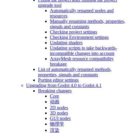
upgrade tool
Automatically renamed nodes and
resources
Manually renaming methods, properties,
signals and constants
Checking project settings
Checking Environment settings
Updating shaders
Updating scripts to take backwards-
incompatible changes into account
ArrayMesh resource compatibility
breakage
List of automatically renamed methods,
properties, signals and constants
Porting editor settings
Upgrading from Godot 4.0 to Godot 4.1
Breaking changes
Core
动画
2D nodes
3D nodes
GUI nodes
物理学
渲染