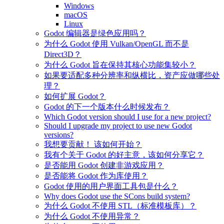
Windows
macOS
Linux
Godot 编辑器是绿色应用吗？
为什么 Godot 使用 Vulkan/OpenGL 而不是
Direct3D？
为什么 Godot 旨在保持其核心功能集较小？
如果要适配多种分辨率和纵横比，资产应做哪些处
理？
如何扩展 Godot？
Godot 的下一个版本什么时候发布？
Which Godot version should I use for a new project?
Should I upgrade my project to use new Godot
versions?
我想要贡献！ 该如何开始？
我有个关于 Godot 的好主意，该如何分享它？
是否能用 Godot 创建非游戏应用？
是否能将 Godot 作为库使用？
Godot 使用的用户界面工具包是什么？
Why does Godot use the SCons build system?
为什么 Godot 不使用 STL（标准模板库）？
为什么 Godot 不使用异常？