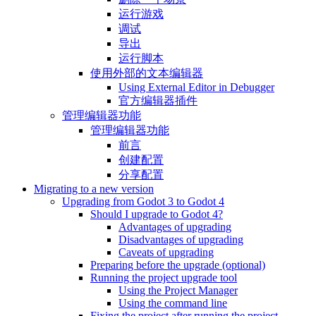
运行游戏
调试
导出
运行脚本
使用外部的文本编辑器
Using External Editor in Debugger
官方编辑器插件
管理编辑器功能
管理编辑器功能
前言
创建配置
分享配置
Migrating to a new version
Upgrading from Godot 3 to Godot 4
Should I upgrade to Godot 4?
Advantages of upgrading
Disadvantages of upgrading
Caveats of upgrading
Preparing before the upgrade (optional)
Running the project upgrade tool
Using the Project Manager
Using the command line
Fixing the project after running the project