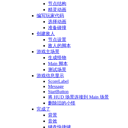
节点结构
精灵动画
编写玩家代码
选择动画
准备碰撞
创建敌人
节点设置
敌人的脚本
游戏主场景
生成怪物
Main 脚本
测试场景
游戏信息显示
ScoreLabel
Message
StartButton
将 HUD 场景连接到 Main 场景
删除旧的小怪
完成了
背景
音效
键盘快捷键