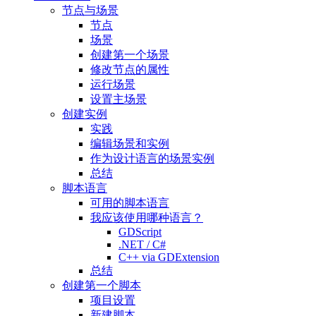
节点与场景
节点
场景
创建第一个场景
修改节点的属性
运行场景
设置主场景
创建实例
实践
编辑场景和实例
作为设计语言的场景实例
总结
脚本语言
可用的脚本语言
我应该使用哪种语言？
GDScript
.NET / C#
C++ via GDExtension
总结
创建第一个脚本
项目设置
新建脚本