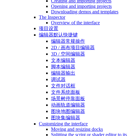
Creating and importing projects
Opening and importing projects
Downloading demos and templates
The Inspector
Overview of the interface
项目设置
编辑器默认快捷键
编辑器常规操作
2D / 画布项目编辑器
3D / 空间编辑器
文本编辑器
脚本编辑器
编辑器输出
调试器
文件对话框
文件系统面板
场景树停靠面板
动画轨道编辑器
图块地图编辑器
图块集编辑器
Customizing the interface
Moving and resizing docks
Splitting the script or shader editor to its