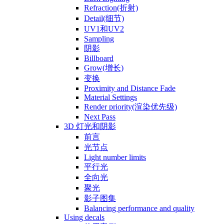
Refraction(折射)
Detail(细节)
UV1和UV2
Sampling
阴影
Billboard
Grow(增长)
变换
Proximity and Distance Fade
Material Settings
Render priority(渲染优先级)
Next Pass
3D 灯光和阴影
前言
光节点
Light number limits
平行光
全向光
聚光
影子图集
Balancing performance and quality
Using decals