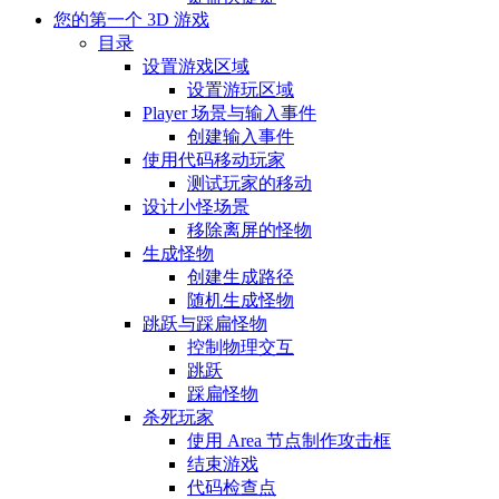
您的第一个 3D 游戏
目录
设置游戏区域
设置游玩区域
Player 场景与输入事件
创建输入事件
使用代码移动玩家
测试玩家的移动
设计小怪场景
移除离屏的怪物
生成怪物
创建生成路径
随机生成怪物
跳跃与踩扁怪物
控制物理交互
跳跃
踩扁怪物
杀死玩家
使用 Area 节点制作攻击框
结束游戏
代码检查点