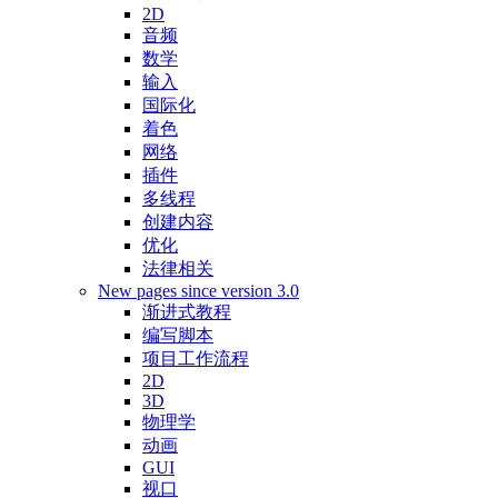
2D
音频
数学
输入
国际化
着色
网络
插件
多线程
创建内容
优化
法律相关
New pages since version 3.0
渐进式教程
编写脚本
项目工作流程
2D
3D
物理学
动画
GUI
视口