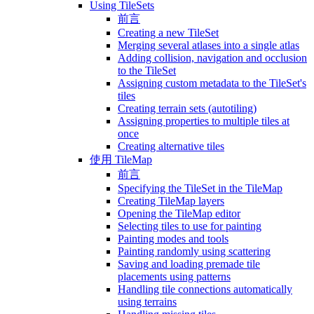
Using TileSets
前言
Creating a new TileSet
Merging several atlases into a single atlas
Adding collision, navigation and occlusion
to the TileSet
Assigning custom metadata to the TileSet's
tiles
Creating terrain sets (autotiling)
Assigning properties to multiple tiles at
once
Creating alternative tiles
使用 TileMap
前言
Specifying the TileSet in the TileMap
Creating TileMap layers
Opening the TileMap editor
Selecting tiles to use for painting
Painting modes and tools
Painting randomly using scattering
Saving and loading premade tile
placements using patterns
Handling tile connections automatically
using terrains