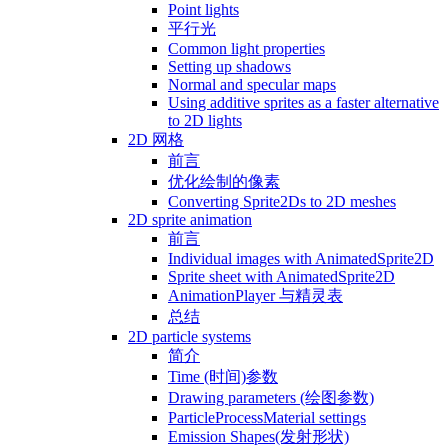
Point lights
平行光
Common light properties
Setting up shadows
Normal and specular maps
Using additive sprites as a faster alternative
to 2D lights
2D 网格
前言
优化绘制的像素
Converting Sprite2Ds to 2D meshes
2D sprite animation
前言
Individual images with AnimatedSprite2D
Sprite sheet with AnimatedSprite2D
AnimationPlayer 与精灵表
总结
2D particle systems
简介
Time (时间)参数
Drawing parameters (绘图参数)
ParticleProcessMaterial settings
Emission Shapes(发射形状)