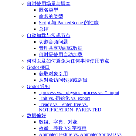
何时使用场景与脚本
匿名类型
命名的类型
Script 与 PackedScene 的性能
总结
自动加载与常规节点
切割音频问题
管理共享功能或数据
何时应使用自动加载
何时以及如何避免为任何事情使用节点
Godot 接口
获取对象引用
从对象访问数据或逻辑
Godot 通知
_process vs. _physics_process vs. *_input
_init vs. 初始化 vs. export
_ready vs. _enter_tree vs.
NOTIFICATION_PARENTED
数据偏好
数组、字典、对象
枚举：整数 VS 字符串
AnimatedTexture vs. AnimatedSprite2D vs.