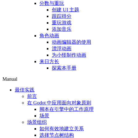
分数与重玩
创建 UI 主题
跟踪得分
重玩游戏
添加音乐
角色动画
动画编辑器的使用
漂浮动画
为小怪制作动画
来日方长
探索本手册
Manual
最佳实践
前言
在 Godot 中应用面向对象原则
脚本在引擎中的工作原理
场景
场景组织
如何有效地建立关系
选择节点树结构