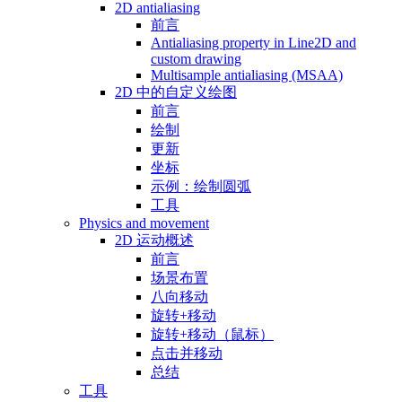
2D antialiasing
前言
Antialiasing property in Line2D and
custom drawing
Multisample antialiasing (MSAA)
2D 中的自定义绘图
前言
绘制
更新
坐标
示例：绘制圆弧
工具
Physics and movement
2D 运动概述
前言
场景布置
八向移动
旋转+移动
旋转+移动（鼠标）
点击并移动
总结
工具