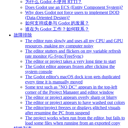
为什么 Godot 不使用 RTTI？
Does Godot use an ECS (Entity Component System)?
Why does Godot not force users to implement DOD
(Data-Oriented Design)?
如何支持或参与 Godot 的发展？
谁在为 Godot 工作？如何联系？
故障排除
The editor runs slowly and uses all my CPU and GPU
resources, making my computer noisy
The editor stutters and flickers on my variable refresh
rate monitor (G-Sync/FreeSync)
The editor or project takes a very long time to start
The Godot editor appears frozen after clicking the
system console
The Godot editor's macOS dock icon gets duplicated
every time it is manually moved
Some text such as "NO DC" appears in the top-left
corner of the Project Manager and editor window
The editor or project appears overly sharp or blurry
The editor or project appears to have washed out colors
The editor/project freezes or displays glitched visuals
after resuming the PC from suspend
The project works when run from the editor, but fails to
load some files when running from an exported copy