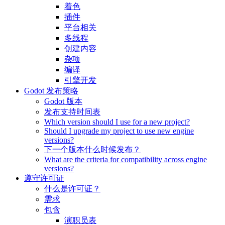
着色
插件
平台相关
多线程
创建内容
杂项
编译
引擎开发
Godot 发布策略
Godot 版本
发布支持时间表
Which version should I use for a new project?
Should I upgrade my project to use new engine
versions?
下一个版本什么时候发布？
What are the criteria for compatibility across engine
versions?
遵守许可证
什么是许可证？
需求
包含
演职员表