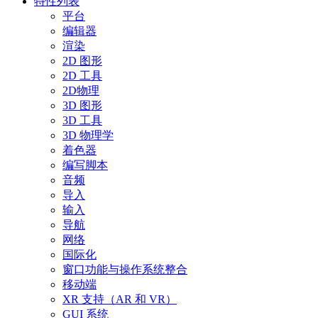
特性列表
平台
编辑器
渲染
2D 图形
2D 工具
2D物理
3D 图形
3D 工具
3D 物理学
着色器
编写脚本
音频
导入
输入
导航
网络
国际化
窗口功能与操作系统整合
移动端
XR 支持（AR 和 VR）
GUI 系统