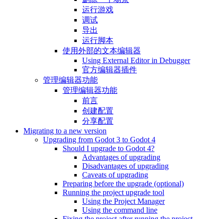
运行游戏
调试
导出
运行脚本
使用外部的文本编辑器
Using External Editor in Debugger
官方编辑器插件
管理编辑器功能
管理编辑器功能
前言
创建配置
分享配置
Migrating to a new version
Upgrading from Godot 3 to Godot 4
Should I upgrade to Godot 4?
Advantages of upgrading
Disadvantages of upgrading
Caveats of upgrading
Preparing before the upgrade (optional)
Running the project upgrade tool
Using the Project Manager
Using the command line
Fixing the project after running the project