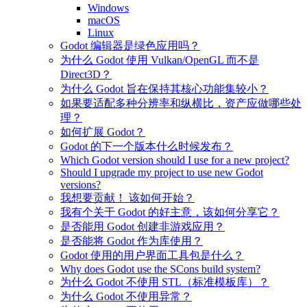
Windows
macOS
Linux
Godot 编辑器是绿色应用吗？
为什么 Godot 使用 Vulkan/OpenGL 而不是
Direct3D？
为什么 Godot 旨在保持其核心功能集较小？
如果要适配多种分辨率和纵横比，资产应做哪些处
理？
如何扩展 Godot？
Godot 的下一个版本什么时候发布？
Which Godot version should I use for a new project?
Should I upgrade my project to use new Godot
versions?
我想要贡献！ 该如何开始？
我有个关于 Godot 的好主意，该如何分享它？
是否能用 Godot 创建非游戏应用？
是否能将 Godot 作为库使用？
Godot 使用的用户界面工具包是什么？
Why does Godot use the SCons build system?
为什么 Godot 不使用 STL（标准模板库）？
为什么 Godot 不使用异常？