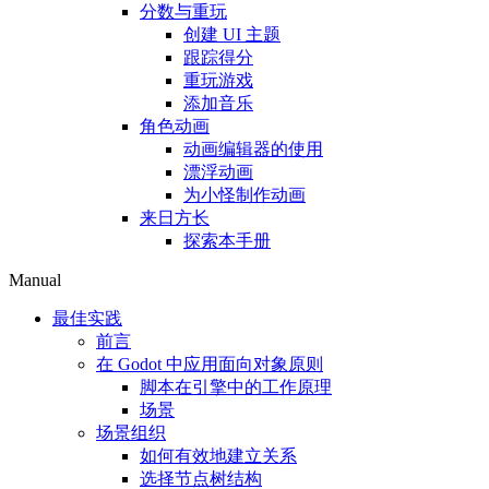
分数与重玩
创建 UI 主题
跟踪得分
重玩游戏
添加音乐
角色动画
动画编辑器的使用
漂浮动画
为小怪制作动画
来日方长
探索本手册
Manual
最佳实践
前言
在 Godot 中应用面向对象原则
脚本在引擎中的工作原理
场景
场景组织
如何有效地建立关系
选择节点树结构