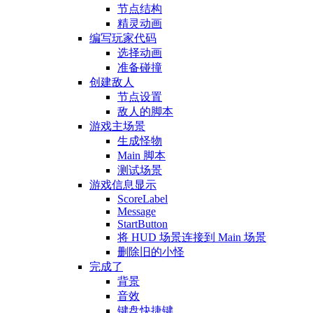
节点结构
精灵动画
编写玩家代码
选择动画
准备碰撞
创建敌人
节点设置
敌人的脚本
游戏主场景
生成怪物
Main 脚本
测试场景
游戏信息显示
ScoreLabel
Message
StartButton
将 HUD 场景连接到 Main 场景
删除旧的小怪
完成了
背景
音效
键盘快捷键