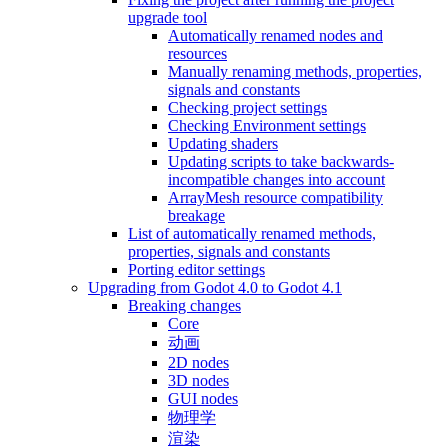
upgrade tool
Automatically renamed nodes and
resources
Manually renaming methods, properties,
signals and constants
Checking project settings
Checking Environment settings
Updating shaders
Updating scripts to take backwards-
incompatible changes into account
ArrayMesh resource compatibility
breakage
List of automatically renamed methods,
properties, signals and constants
Porting editor settings
Upgrading from Godot 4.0 to Godot 4.1
Breaking changes
Core
动画
2D nodes
3D nodes
GUI nodes
物理学
渲染