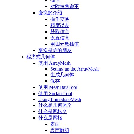
插值
对欧拉角说不
变换的介绍
操作变换
精度误差
获取信息
设置信息
用四元数插值
变换是你的朋友
程序式几何体
使用 ArrayMesh
Setting up the ArrayMesh
生成几何体
保存
使用 MeshDataTool
使用 SurfaceTool
Using ImmediateMesh
什么是几何体？
什么是网格？
什么是网格
表面
表面数组