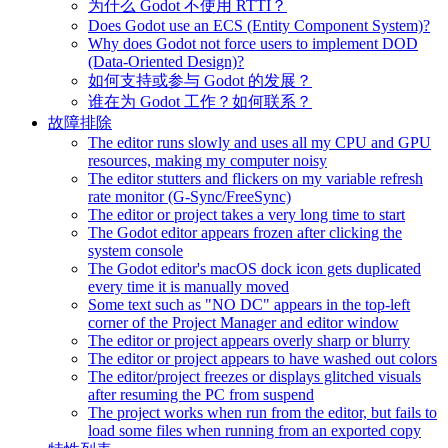
为什么 Godot 不使用 RTTI？
Does Godot use an ECS (Entity Component System)?
Why does Godot not force users to implement DOD
(Data-Oriented Design)?
如何支持或参与 Godot 的发展？
谁在为 Godot 工作？如何联系？
故障排除
The editor runs slowly and uses all my CPU and GPU
resources, making my computer noisy
The editor stutters and flickers on my variable refresh
rate monitor (G-Sync/FreeSync)
The editor or project takes a very long time to start
The Godot editor appears frozen after clicking the
system console
The Godot editor's macOS dock icon gets duplicated
every time it is manually moved
Some text such as "NO DC" appears in the top-left
corner of the Project Manager and editor window
The editor or project appears overly sharp or blurry
The editor or project appears to have washed out colors
The editor/project freezes or displays glitched visuals
after resuming the PC from suspend
The project works when run from the editor, but fails to
load some files when running from an exported copy