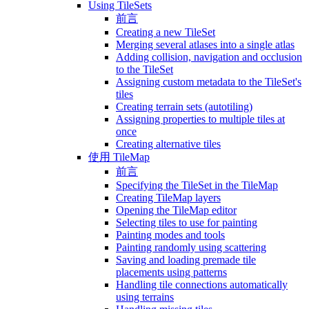
Using TileSets
前言
Creating a new TileSet
Merging several atlases into a single atlas
Adding collision, navigation and occlusion
to the TileSet
Assigning custom metadata to the TileSet's
tiles
Creating terrain sets (autotiling)
Assigning properties to multiple tiles at
once
Creating alternative tiles
使用 TileMap
前言
Specifying the TileSet in the TileMap
Creating TileMap layers
Opening the TileMap editor
Selecting tiles to use for painting
Painting modes and tools
Painting randomly using scattering
Saving and loading premade tile
placements using patterns
Handling tile connections automatically
using terrains