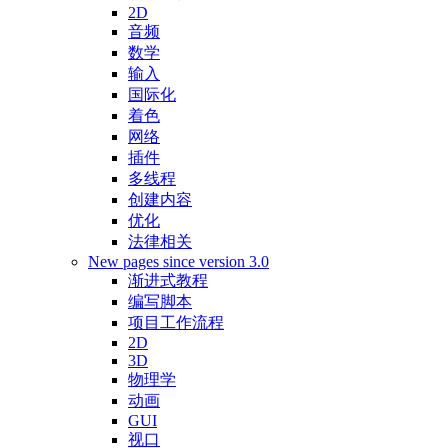
2D
音频
数学
输入
国际化
着色
网络
插件
多线程
创建内容
优化
法律相关
New pages since version 3.0
渐进式教程
编写脚本
项目工作流程
2D
3D
物理学
动画
GUI
视口