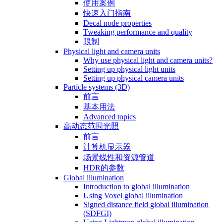
使用案例
快速入门指南
Decal node properties
Tweaking performance and quality
限制
Physical light and camera units
Why use physical light and camera units?
Setting up physical light units
Setting up physical camera units
Particle systems (3D)
前言
基本用法
Advanced topics
高动态范围光照
前言
计算机显示器
场景线性和资源管道
HDR的参数
Global illumination
Introduction to global illumination
Using Voxel global illumination
Signed distance field global illumination
(SDFGI)