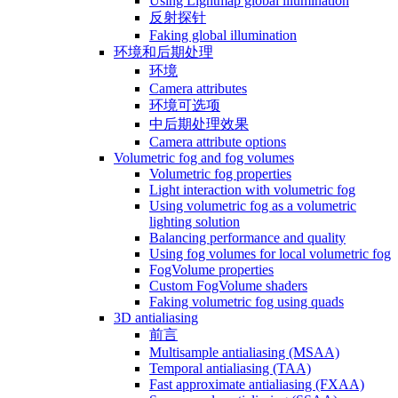
Using Lightmap global illumination
反射探针
Faking global illumination
环境和后期处理
环境
Camera attributes
环境可选项
中后期处理效果
Camera attribute options
Volumetric fog and fog volumes
Volumetric fog properties
Light interaction with volumetric fog
Using volumetric fog as a volumetric
lighting solution
Balancing performance and quality
Using fog volumes for local volumetric fog
FogVolume properties
Custom FogVolume shaders
Faking volumetric fog using quads
3D antialiasing
前言
Multisample antialiasing (MSAA)
Temporal antialiasing (TAA)
Fast approximate antialiasing (FXAA)