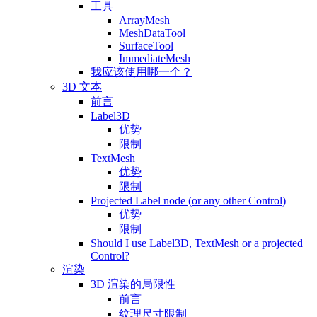
工具
ArrayMesh
MeshDataTool
SurfaceTool
ImmediateMesh
我应该使用哪一个？
3D 文本
前言
Label3D
优势
限制
TextMesh
优势
限制
Projected Label node (or any other Control)
优势
限制
Should I use Label3D, TextMesh or a projected
Control?
渲染
3D 渲染的局限性
前言
纹理尺寸限制