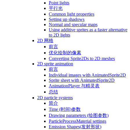
Point lights
平行光
Common light properties
Setting up shadows
Normal and specular maps
Using additive sprites as a faster alternative
to 2D lights
2D 网格
前言
优化绘制的像素
Converting Sprite2Ds to 2D meshes
2D sprite animation
前言
Individual images with AnimatedSprite2D
Sprite sheet with AnimatedSprite2D
AnimationPlayer 与精灵表
总结
2D particle systems
简介
Time (时间)参数
Drawing parameters (绘图参数)
ParticleProcessMaterial settings
Emission Shapes(发射形状)