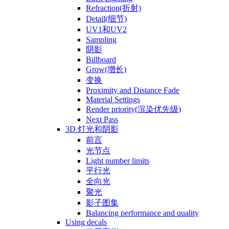
Refraction(折射)
Detail(细节)
UV1和UV2
Sampling
阴影
Billboard
Grow(增长)
变换
Proximity and Distance Fade
Material Settings
Render priority(渲染优先级)
Next Pass
3D 灯光和阴影
前言
光节点
Light number limits
平行光
全向光
聚光
影子图集
Balancing performance and quality
Using decals