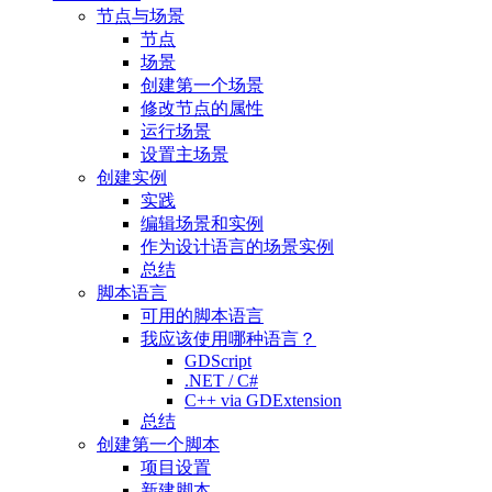
节点与场景
节点
场景
创建第一个场景
修改节点的属性
运行场景
设置主场景
创建实例
实践
编辑场景和实例
作为设计语言的场景实例
总结
脚本语言
可用的脚本语言
我应该使用哪种语言？
GDScript
.NET / C#
C++ via GDExtension
总结
创建第一个脚本
项目设置
新建脚本