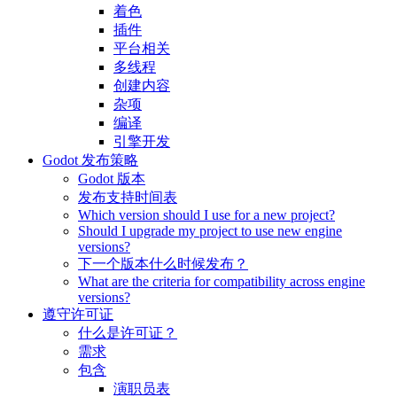
着色
插件
平台相关
多线程
创建内容
杂项
编译
引擎开发
Godot 发布策略
Godot 版本
发布支持时间表
Which version should I use for a new project?
Should I upgrade my project to use new engine
versions?
下一个版本什么时候发布？
What are the criteria for compatibility across engine
versions?
遵守许可证
什么是许可证？
需求
包含
演职员表