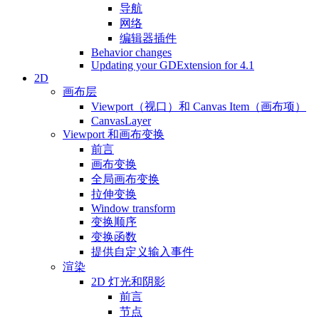
导航
网络
编辑器插件
Behavior changes
Updating your GDExtension for 4.1
2D
画布层
Viewport（视口）和 Canvas Item（画布项）
CanvasLayer
Viewport 和画布变换
前言
画布变换
全局画布变换
拉伸变换
Window transform
变换顺序
变换函数
提供自定义输入事件
渲染
2D 灯光和阴影
前言
节点