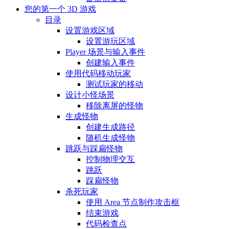
您的第一个 3D 游戏
目录
设置游戏区域
设置游玩区域
Player 场景与输入事件
创建输入事件
使用代码移动玩家
测试玩家的移动
设计小怪场景
移除离屏的怪物
生成怪物
创建生成路径
随机生成怪物
跳跃与踩扁怪物
控制物理交互
跳跃
踩扁怪物
杀死玩家
使用 Area 节点制作攻击框
结束游戏
代码检查点