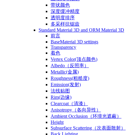
带状颜色
深度缓冲精度
透明度排序
多采样抗锯齿
Standard Material 3D and ORM Material 3D
前言
BaseMaterial 3D settings
Transparency
着色
Vertex Color(顶点颜色)
Albedo（反照率）
Metallic(金属)
Roughness(粗糙度)
Emission(发射)
法线贴图
Rim(边缘)
Clearcoat（清漆）
Anisotropy（各向异性）
Ambient Occlusion（环境光遮蔽）
Height
Subsurface Scattering（次表面散射）
Back Lighting