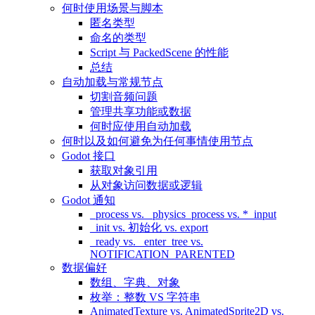
何时使用场景与脚本
匿名类型
命名的类型
Script 与 PackedScene 的性能
总结
自动加载与常规节点
切割音频问题
管理共享功能或数据
何时应使用自动加载
何时以及如何避免为任何事情使用节点
Godot 接口
获取对象引用
从对象访问数据或逻辑
Godot 通知
_process vs. _physics_process vs. *_input
_init vs. 初始化 vs. export
_ready vs. _enter_tree vs.
NOTIFICATION_PARENTED
数据偏好
数组、字典、对象
枚举：整数 VS 字符串
AnimatedTexture vs. AnimatedSprite2D vs.