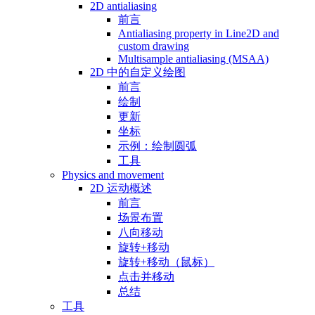
2D antialiasing
前言
Antialiasing property in Line2D and
custom drawing
Multisample antialiasing (MSAA)
2D 中的自定义绘图
前言
绘制
更新
坐标
示例：绘制圆弧
工具
Physics and movement
2D 运动概述
前言
场景布置
八向移动
旋转+移动
旋转+移动（鼠标）
点击并移动
总结
工具