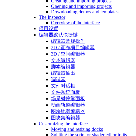
Creating and importing projects
Opening and importing projects
Downloading demos and templates
The Inspector
Overview of the interface
项目设置
编辑器默认快捷键
编辑器常规操作
2D / 画布项目编辑器
3D / 空间编辑器
文本编辑器
脚本编辑器
编辑器输出
调试器
文件对话框
文件系统面板
场景树停靠面板
动画轨道编辑器
图块地图编辑器
图块集编辑器
Customizing the interface
Moving and resizing docks
Splitting the script or shader editor to its