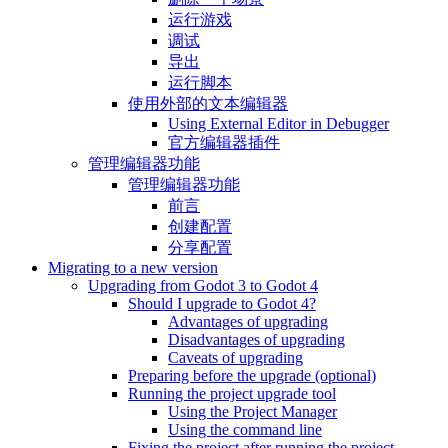
运行游戏
调试
导出
运行脚本
使用外部的文本编辑器
Using External Editor in Debugger
官方编辑器插件
管理编辑器功能
管理编辑器功能
前言
创建配置
分享配置
Migrating to a new version
Upgrading from Godot 3 to Godot 4
Should I upgrade to Godot 4?
Advantages of upgrading
Disadvantages of upgrading
Caveats of upgrading
Preparing before the upgrade (optional)
Running the project upgrade tool
Using the Project Manager
Using the command line
Fixing the project after running the project