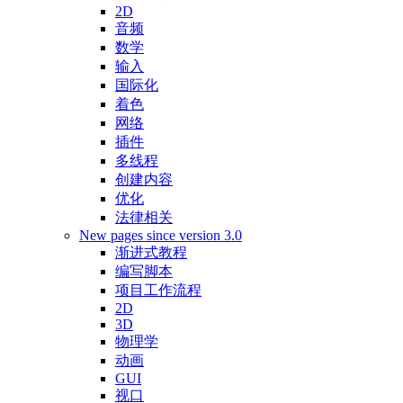
2D
音频
数学
输入
国际化
着色
网络
插件
多线程
创建内容
优化
法律相关
New pages since version 3.0
渐进式教程
编写脚本
项目工作流程
2D
3D
物理学
动画
GUI
视口