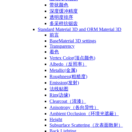
带状颜色
深度缓冲精度
透明度排序
多采样抗锯齿
Standard Material 3D and ORM Material 3D
前言
BaseMaterial 3D settings
Transparency
着色
Vertex Color(顶点颜色)
Albedo（反照率）
Metallic(金属)
Roughness(粗糙度)
Emission(发射)
法线贴图
Rim(边缘)
Clearcoat（清漆）
Anisotropy（各向异性）
Ambient Occlusion（环境光遮蔽）
Height
Subsurface Scattering（次表面散射）
Back Lighting