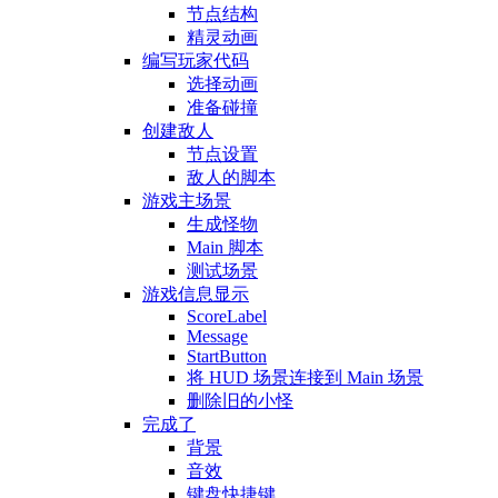
节点结构
精灵动画
编写玩家代码
选择动画
准备碰撞
创建敌人
节点设置
敌人的脚本
游戏主场景
生成怪物
Main 脚本
测试场景
游戏信息显示
ScoreLabel
Message
StartButton
将 HUD 场景连接到 Main 场景
删除旧的小怪
完成了
背景
音效
键盘快捷键