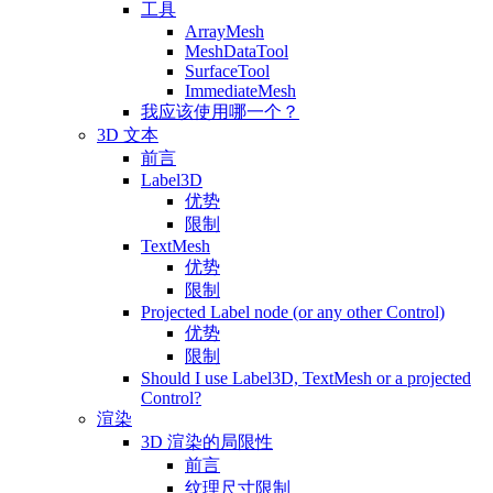
工具
ArrayMesh
MeshDataTool
SurfaceTool
ImmediateMesh
我应该使用哪一个？
3D 文本
前言
Label3D
优势
限制
TextMesh
优势
限制
Projected Label node (or any other Control)
优势
限制
Should I use Label3D, TextMesh or a projected
Control?
渲染
3D 渲染的局限性
前言
纹理尺寸限制