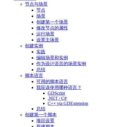
节点与场景
节点
场景
创建第一个场景
修改节点的属性
运行场景
设置主场景
创建实例
实践
编辑场景和实例
作为设计语言的场景实例
总结
脚本语言
可用的脚本语言
我应该使用哪种语言？
GDScript
.NET / C#
C++ via GDExtension
总结
创建第一个脚本
项目设置
新建脚本