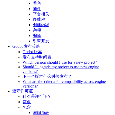
着色
插件
平台相关
多线程
创建内容
杂项
编译
引擎开发
Godot 发布策略
Godot 版本
发布支持时间表
Which version should I use for a new project?
Should I upgrade my project to use new engine
versions?
下一个版本什么时候发布？
What are the criteria for compatibility across engine
versions?
遵守许可证
什么是许可证？
需求
包含
演职员表