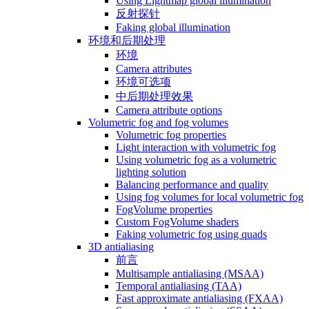
Using Lightmap global illumination
反射探针
Faking global illumination
环境和后期处理
环境
Camera attributes
环境可选项
中后期处理效果
Camera attribute options
Volumetric fog and fog volumes
Volumetric fog properties
Light interaction with volumetric fog
Using volumetric fog as a volumetric
lighting solution
Balancing performance and quality
Using fog volumes for local volumetric fog
FogVolume properties
Custom FogVolume shaders
Faking volumetric fog using quads
3D antialiasing
前言
Multisample antialiasing (MSAA)
Temporal antialiasing (TAA)
Fast approximate antialiasing (FXAA)