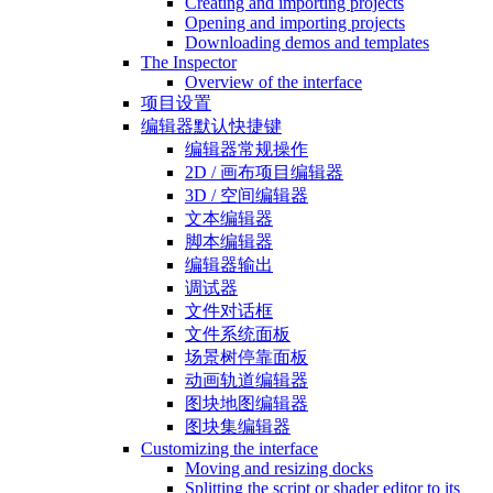
Creating and importing projects
Opening and importing projects
Downloading demos and templates
The Inspector
Overview of the interface
项目设置
编辑器默认快捷键
编辑器常规操作
2D / 画布项目编辑器
3D / 空间编辑器
文本编辑器
脚本编辑器
编辑器输出
调试器
文件对话框
文件系统面板
场景树停靠面板
动画轨道编辑器
图块地图编辑器
图块集编辑器
Customizing the interface
Moving and resizing docks
Splitting the script or shader editor to its