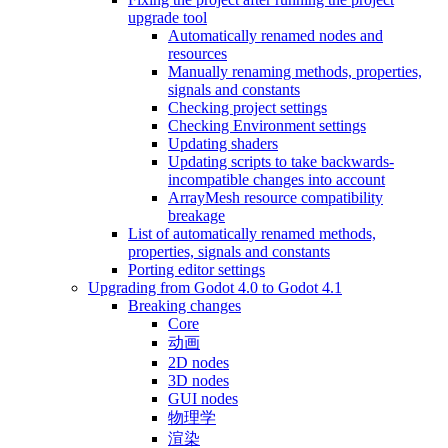
upgrade tool
Automatically renamed nodes and
resources
Manually renaming methods, properties,
signals and constants
Checking project settings
Checking Environment settings
Updating shaders
Updating scripts to take backwards-
incompatible changes into account
ArrayMesh resource compatibility
breakage
List of automatically renamed methods,
properties, signals and constants
Porting editor settings
Upgrading from Godot 4.0 to Godot 4.1
Breaking changes
Core
动画
2D nodes
3D nodes
GUI nodes
物理学
渲染