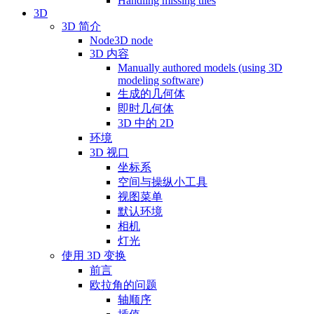
Handling missing tiles
3D
3D 简介
Node3D node
3D 内容
Manually authored models (using 3D
modeling software)
生成的几何体
即时几何体
3D 中的 2D
环境
3D 视口
坐标系
空间与操纵小工具
视图菜单
默认环境
相机
灯光
使用 3D 变换
前言
欧拉角的问题
轴顺序