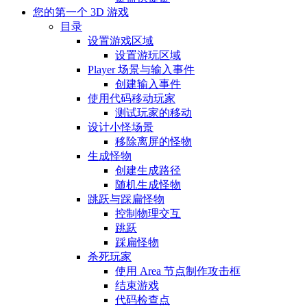
您的第一个 3D 游戏
目录
设置游戏区域
设置游玩区域
Player 场景与输入事件
创建输入事件
使用代码移动玩家
测试玩家的移动
设计小怪场景
移除离屏的怪物
生成怪物
创建生成路径
随机生成怪物
跳跃与踩扁怪物
控制物理交互
跳跃
踩扁怪物
杀死玩家
使用 Area 节点制作攻击框
结束游戏
代码检查点