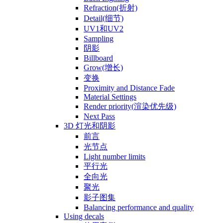
Refraction(折射)
Detail(细节)
UV1和UV2
Sampling
阴影
Billboard
Grow(增长)
变换
Proximity and Distance Fade
Material Settings
Render priority(渲染优先级)
Next Pass
3D 灯光和阴影
前言
光节点
Light number limits
平行光
全向光
聚光
影子图集
Balancing performance and quality
Using decals