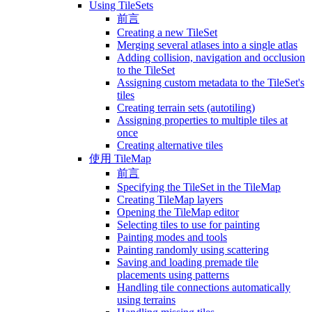
Using TileSets
前言
Creating a new TileSet
Merging several atlases into a single atlas
Adding collision, navigation and occlusion
to the TileSet
Assigning custom metadata to the TileSet's
tiles
Creating terrain sets (autotiling)
Assigning properties to multiple tiles at
once
Creating alternative tiles
使用 TileMap
前言
Specifying the TileSet in the TileMap
Creating TileMap layers
Opening the TileMap editor
Selecting tiles to use for painting
Painting modes and tools
Painting randomly using scattering
Saving and loading premade tile
placements using patterns
Handling tile connections automatically
using terrains