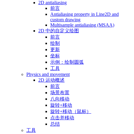
2D antialiasing
前言
Antialiasing property in Line2D and
custom drawing
Multisample antialiasing (MSAA)
2D 中的自定义绘图
前言
绘制
更新
坐标
示例：绘制圆弧
工具
Physics and movement
2D 运动概述
前言
场景布置
八向移动
旋转+移动
旋转+移动（鼠标）
点击并移动
总结
工具