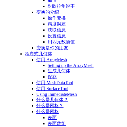
插值
对欧拉角说不
变换的介绍
操作变换
精度误差
获取信息
设置信息
用四元数插值
变换是你的朋友
程序式几何体
使用 ArrayMesh
Setting up the ArrayMesh
生成几何体
保存
使用 MeshDataTool
使用 SurfaceTool
Using ImmediateMesh
什么是几何体？
什么是网格？
什么是网格
表面
表面数组