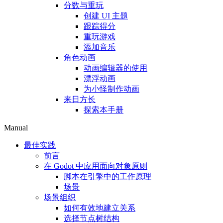
分数与重玩
创建 UI 主题
跟踪得分
重玩游戏
添加音乐
角色动画
动画编辑器的使用
漂浮动画
为小怪制作动画
来日方长
探索本手册
Manual
最佳实践
前言
在 Godot 中应用面向对象原则
脚本在引擎中的工作原理
场景
场景组织
如何有效地建立关系
选择节点树结构