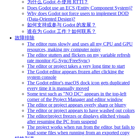
为什么 Godot 不使用 RTTI？
Does Godot use an ECS (Entity Component System)?
Why does Godot not force users to implement DOD
(Data-Oriented Design)?
如何支持或参与 Godot 的发展？
谁在为 Godot 工作？如何联系？
故障排除
The editor runs slowly and uses all my CPU and GPU
resources, making my computer noisy
The editor stutters and flickers on my variable refresh
rate monitor (G-Sync/FreeSync)
The editor or project takes a very long time to start
The Godot editor appears frozen after clicking the
system console
The Godot editor's macOS dock icon gets duplicated
every time it is manually moved
Some text such as "NO DC" appears in the top-left
corner of the Project Manager and editor window
The editor or project appears overly sharp or blurry
The editor or project appears to have washed out colors
The editor/project freezes or displays glitched visuals
after resuming the PC from suspend
The project works when run from the editor, but fails to
load some files when running from an exported copy