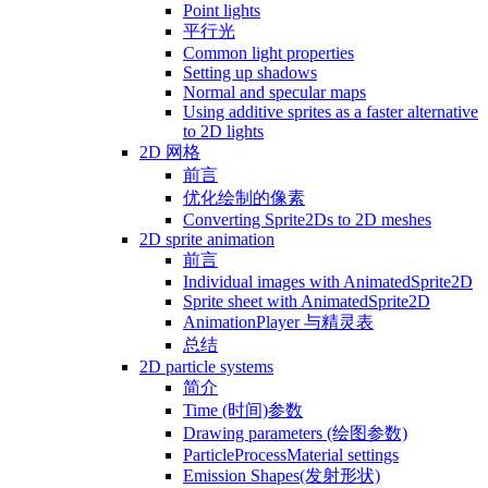
Point lights
平行光
Common light properties
Setting up shadows
Normal and specular maps
Using additive sprites as a faster alternative
to 2D lights
2D 网格
前言
优化绘制的像素
Converting Sprite2Ds to 2D meshes
2D sprite animation
前言
Individual images with AnimatedSprite2D
Sprite sheet with AnimatedSprite2D
AnimationPlayer 与精灵表
总结
2D particle systems
简介
Time (时间)参数
Drawing parameters (绘图参数)
ParticleProcessMaterial settings
Emission Shapes(发射形状)