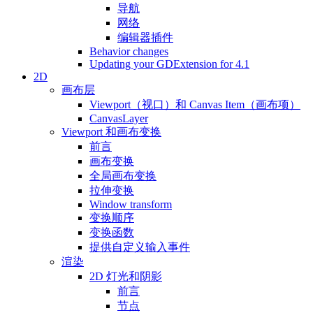
导航
网络
编辑器插件
Behavior changes
Updating your GDExtension for 4.1
2D
画布层
Viewport（视口）和 Canvas Item（画布项）
CanvasLayer
Viewport 和画布变换
前言
画布变换
全局画布变换
拉伸变换
Window transform
变换顺序
变换函数
提供自定义输入事件
渲染
2D 灯光和阴影
前言
节点