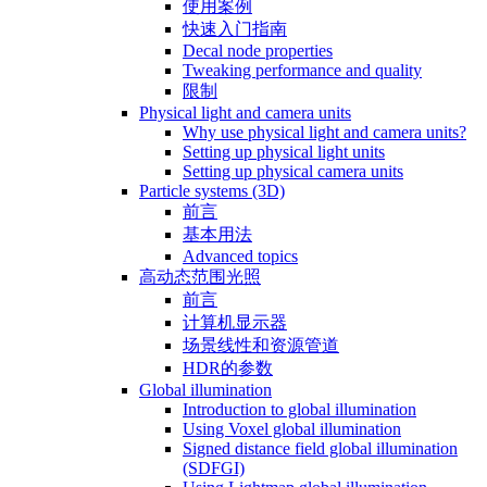
使用案例
快速入门指南
Decal node properties
Tweaking performance and quality
限制
Physical light and camera units
Why use physical light and camera units?
Setting up physical light units
Setting up physical camera units
Particle systems (3D)
前言
基本用法
Advanced topics
高动态范围光照
前言
计算机显示器
场景线性和资源管道
HDR的参数
Global illumination
Introduction to global illumination
Using Voxel global illumination
Signed distance field global illumination
(SDFGI)