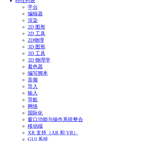
特性列表
平台
编辑器
渲染
2D 图形
2D 工具
2D物理
3D 图形
3D 工具
3D 物理学
着色器
编写脚本
音频
导入
输入
导航
网络
国际化
窗口功能与操作系统整合
移动端
XR 支持（AR 和 VR）
GUI 系统