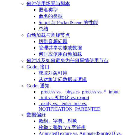
何时使用场景与脚本
匿名类型
命名的类型
Script 与 PackedScene 的性能
总结
自动加载与常规节点
切割音频问题
管理共享功能或数据
何时应使用自动加载
何时以及如何避免为任何事情使用节点
Godot 接口
获取对象引用
从对象访问数据或逻辑
Godot 通知
_process vs. _physics_process vs. *_input
_init vs. 初始化 vs. export
_ready vs. _enter_tree vs.
NOTIFICATION_PARENTED
数据偏好
数组、字典、对象
枚举：整数 VS 字符串
AnimatedTexture vs. AnimatedSprite2D vs.