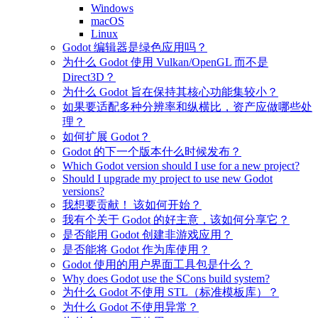
Windows
macOS
Linux
Godot 编辑器是绿色应用吗？
为什么 Godot 使用 Vulkan/OpenGL 而不是
Direct3D？
为什么 Godot 旨在保持其核心功能集较小？
如果要适配多种分辨率和纵横比，资产应做哪些处
理？
如何扩展 Godot？
Godot 的下一个版本什么时候发布？
Which Godot version should I use for a new project?
Should I upgrade my project to use new Godot
versions?
我想要贡献！ 该如何开始？
我有个关于 Godot 的好主意，该如何分享它？
是否能用 Godot 创建非游戏应用？
是否能将 Godot 作为库使用？
Godot 使用的用户界面工具包是什么？
Why does Godot use the SCons build system?
为什么 Godot 不使用 STL（标准模板库）？
为什么 Godot 不使用异常？