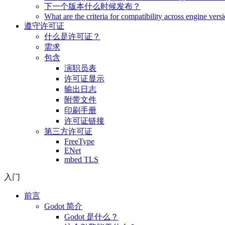
下一个版本什么时候发布？
What are the criteria for compatibility across engine vers
遵守许可证
什么是许可证？
需求
包含
演职员表
许可证显示
输出日志
附带文件
印刷手册
许可证链接
第三方许可证
FreeType
ENet
mbed TLS
入门
前言
Godot 简介
Godot 是什么？