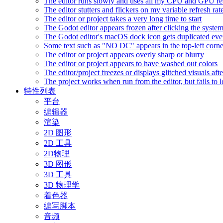
The editor runs slowly and uses all my CPU and GPU r
The editor stutters and flickers on my variable refresh r
The editor or project takes a very long time to start
The Godot editor appears frozen after clicking the syste
The Godot editor's macOS dock icon gets duplicated eve
Some text such as "NO DC" appears in the top-left corn
The editor or project appears overly sharp or blurry
The editor or project appears to have washed out colors
The editor/project freezes or displays glitched visuals a
The project works when run from the editor, but fails to
特性列表
平台
编辑器
渲染
2D 图形
2D 工具
2D物理
3D 图形
3D 工具
3D 物理学
着色器
编写脚本
音频