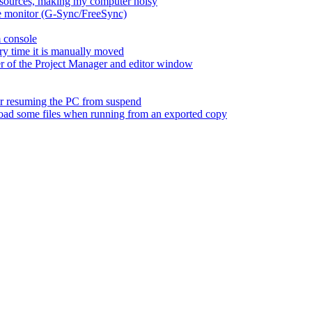
esources, making my computer noisy
ate monitor (G-Sync/FreeSync)
m console
ry time it is manually moved
er of the Project Manager and editor window
fter resuming the PC from suspend
 load some files when running from an exported copy