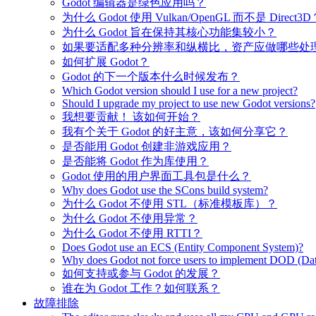
Godot 编辑器是绿色应用吗？
为什么 Godot 使用 Vulkan/OpenGL 而不是 Direct3D
为什么 Godot 旨在保持其核心功能集较小？
如果要适配多种分辨率和纵横比，资产应做哪些处
如何扩展 Godot？
Godot 的下一个版本什么时候发布？
Which Godot version should I use for a new project?
Should I upgrade my project to use new Godot versions?
我想要贡献！ 该如何开始？
我有个关于 Godot 的好主意，该如何分享它？
是否能用 Godot 创建非游戏应用？
是否能将 Godot 作为库使用？
Godot 使用的用户界面工具包是什么？
Why does Godot use the SCons build system?
为什么 Godot 不使用 STL（标准模板库）？
为什么 Godot 不使用异常？
为什么 Godot 不使用 RTTI？
Does Godot use an ECS (Entity Component System)?
Why does Godot not force users to implement DOD (Dat
如何支持或参与 Godot 的发展？
谁在为 Godot 工作？如何联系？
故障排除