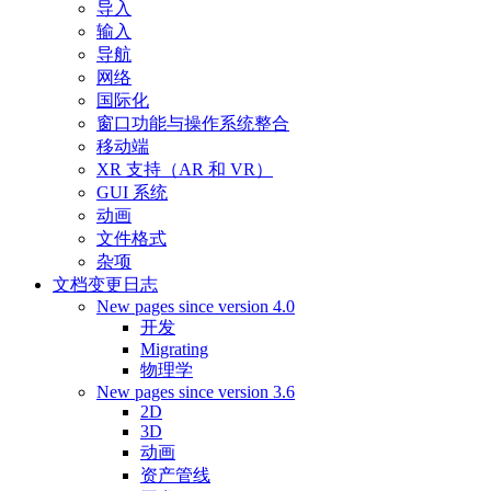
导入
输入
导航
网络
国际化
窗口功能与操作系统整合
移动端
XR 支持（AR 和 VR）
GUI 系统
动画
文件格式
杂项
文档变更日志
New pages since version 4.0
开发
Migrating
物理学
New pages since version 3.6
2D
3D
动画
资产管线