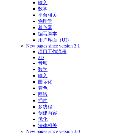
输入
数学
平台相关
物理学
着色器
编写脚本
用户界面（UI）
New pages since version 3.1
项目工作流程
2D
音频
数学
输入
国际化
着色
网络
插件
多线程
创建内容
优化
法律相关
New pages since version 3.0