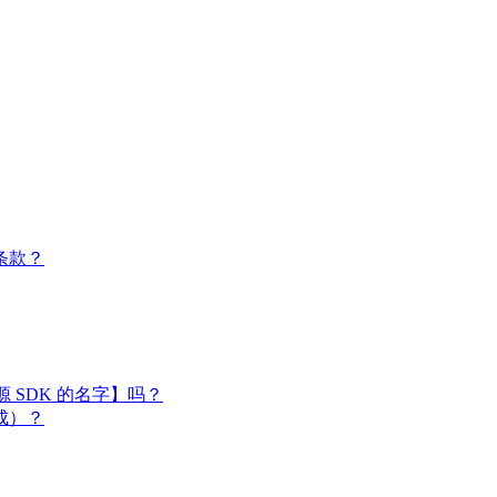
条款？
闭源 SDK 的名字】吗？
成）？