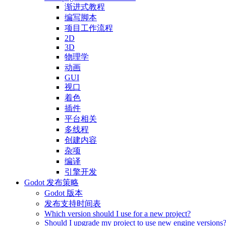
渐进式教程
编写脚本
项目工作流程
2D
3D
物理学
动画
GUI
视口
着色
插件
平台相关
多线程
创建内容
杂项
编译
引擎开发
Godot 发布策略
Godot 版本
发布支持时间表
Which version should I use for a new project?
Should I upgrade my project to use new engine versions