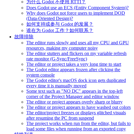
为什么 Godot 不使用 RTTI？
Does Godot use an ECS (Entity Component System)?
Why does Godot not force users to implement DOD
(Data-Oriented Design)?
如何支持或参与 Godot 的发展？
谁在为 Godot 工作？如何联系？
故障排除
The editor runs slowly and uses all my CPU and GPU
resources, making my computer noisy
The editor stutters and flickers on my variable refresh
rate monitor (G-Sync/FreeSync)
The editor or project takes a very long time to start
The Godot editor appears frozen after clicking the
system console
The Godot editor's macOS dock icon gets duplicated
every time it is manually moved
Some text such as "NO DC" appears in the top-left
corner of the Project Manager and editor window
The editor or project appears overly sharp or blurry
The editor or project appears to have washed out colors
The editor/project freezes or displays glitched visuals
after resuming the PC from suspend
The project works when run from the editor, but fails to
load some files when running from an exported copy