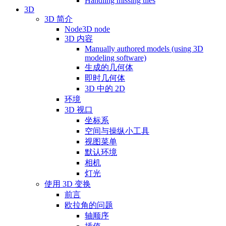
Handling missing tiles
3D
3D 简介
Node3D node
3D 内容
Manually authored models (using 3D
modeling software)
生成的几何体
即时几何体
3D 中的 2D
环境
3D 视口
坐标系
空间与操纵小工具
视图菜单
默认环境
相机
灯光
使用 3D 变换
前言
欧拉角的问题
轴顺序