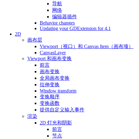
导航
网络
编辑器插件
Behavior changes
Updating your GDExtension for 4.1
2D
画布层
Viewport（视口）和 Canvas Item（画布项）
CanvasLayer
Viewport 和画布变换
前言
画布变换
全局画布变换
拉伸变换
Window transform
变换顺序
变换函数
提供自定义输入事件
渲染
2D 灯光和阴影
前言
节点