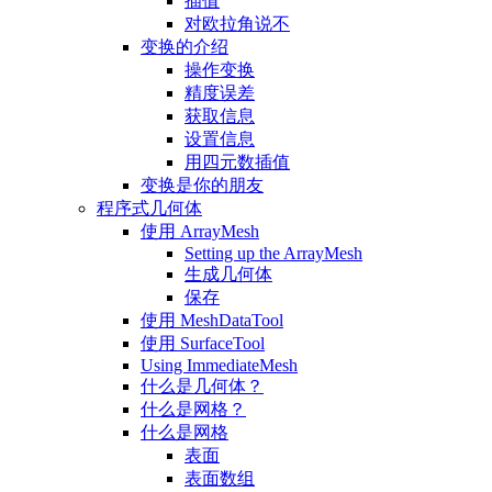
插值
对欧拉角说不
变换的介绍
操作变换
精度误差
获取信息
设置信息
用四元数插值
变换是你的朋友
程序式几何体
使用 ArrayMesh
Setting up the ArrayMesh
生成几何体
保存
使用 MeshDataTool
使用 SurfaceTool
Using ImmediateMesh
什么是几何体？
什么是网格？
什么是网格
表面
表面数组