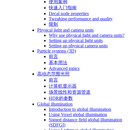
使用案例
快速入门指南
Decal node properties
Tweaking performance and quality
限制
Physical light and camera units
Why use physical light and camera units?
Setting up physical light units
Setting up physical camera units
Particle systems (3D)
前言
基本用法
Advanced topics
高动态范围光照
前言
计算机显示器
场景线性和资源管道
HDR的参数
Global illumination
Introduction to global illumination
Using Voxel global illumination
Signed distance field global illumination
(SDFGI)