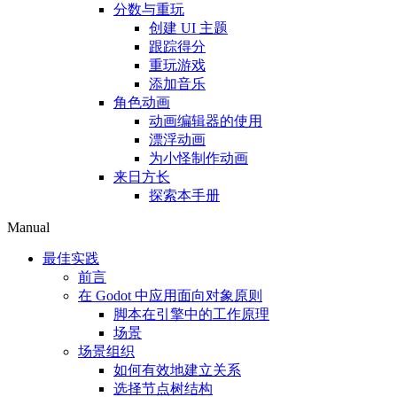
分数与重玩
创建 UI 主题
跟踪得分
重玩游戏
添加音乐
角色动画
动画编辑器的使用
漂浮动画
为小怪制作动画
来日方长
探索本手册
Manual
最佳实践
前言
在 Godot 中应用面向对象原则
脚本在引擎中的工作原理
场景
场景组织
如何有效地建立关系
选择节点树结构