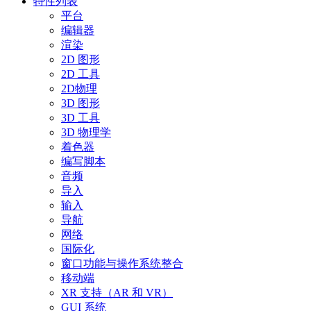
特性列表
平台
编辑器
渲染
2D 图形
2D 工具
2D物理
3D 图形
3D 工具
3D 物理学
着色器
编写脚本
音频
导入
输入
导航
网络
国际化
窗口功能与操作系统整合
移动端
XR 支持（AR 和 VR）
GUI 系统