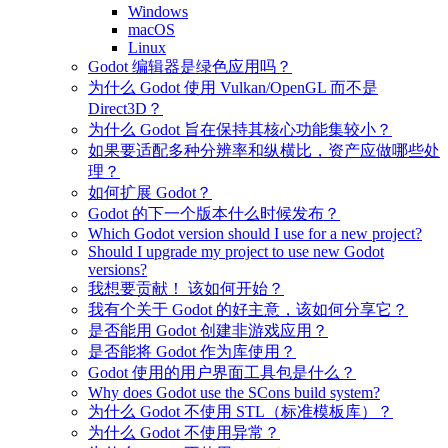
Windows
macOS
Linux
Godot 编辑器是绿色应用吗？
为什么 Godot 使用 Vulkan/OpenGL 而不是
Direct3D？
为什么 Godot 旨在保持其核心功能集较小？
如果要适配多种分辨率和纵横比，资产应做哪些处
理？
如何扩展 Godot？
Godot 的下一个版本什么时候发布？
Which Godot version should I use for a new project?
Should I upgrade my project to use new Godot
versions?
我想要贡献！ 该如何开始？
我有个关于 Godot 的好主意，该如何分享它？
是否能用 Godot 创建非游戏应用？
是否能将 Godot 作为库使用？
Godot 使用的用户界面工具包是什么？
Why does Godot use the SCons build system?
为什么 Godot 不使用 STL（标准模板库）？
为什么 Godot 不使用异常？