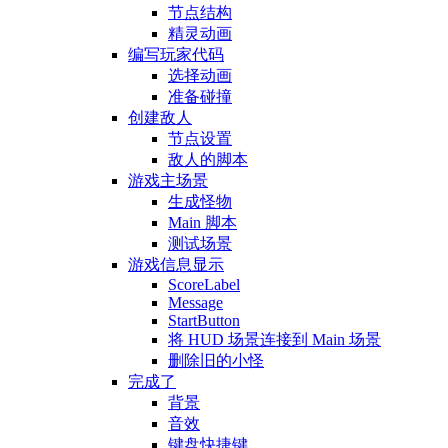
节点结构
精灵动画
编写玩家代码
选择动画
准备碰撞
创建敌人
节点设置
敌人的脚本
游戏主场景
生成怪物
Main 脚本
测试场景
游戏信息显示
ScoreLabel
Message
StartButton
将 HUD 场景连接到 Main 场景
删除旧的小怪
完成了
背景
音效
键盘快捷键