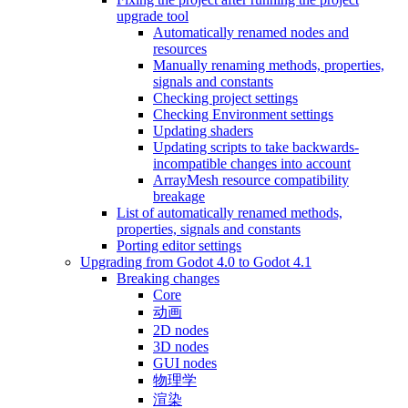
upgrade tool
Automatically renamed nodes and
resources
Manually renaming methods, properties,
signals and constants
Checking project settings
Checking Environment settings
Updating shaders
Updating scripts to take backwards-
incompatible changes into account
ArrayMesh resource compatibility
breakage
List of automatically renamed methods,
properties, signals and constants
Porting editor settings
Upgrading from Godot 4.0 to Godot 4.1
Breaking changes
Core
动画
2D nodes
3D nodes
GUI nodes
物理学
渲染