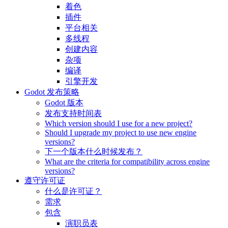
着色
插件
平台相关
多线程
创建内容
杂项
编译
引擎开发
Godot 发布策略
Godot 版本
发布支持时间表
Which version should I use for a new project?
Should I upgrade my project to use new engine
versions?
下一个版本什么时候发布？
What are the criteria for compatibility across engine
versions?
遵守许可证
什么是许可证？
需求
包含
演职员表