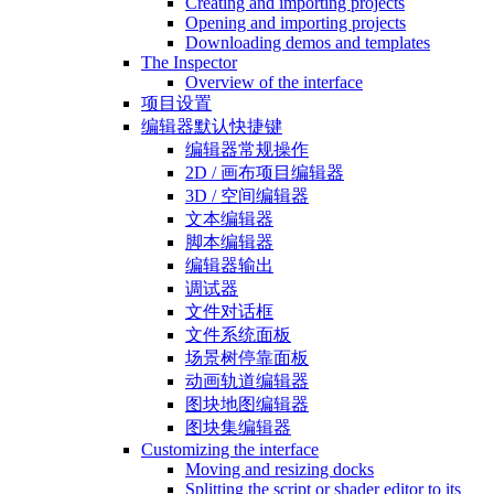
Creating and importing projects
Opening and importing projects
Downloading demos and templates
The Inspector
Overview of the interface
项目设置
编辑器默认快捷键
编辑器常规操作
2D / 画布项目编辑器
3D / 空间编辑器
文本编辑器
脚本编辑器
编辑器输出
调试器
文件对话框
文件系统面板
场景树停靠面板
动画轨道编辑器
图块地图编辑器
图块集编辑器
Customizing the interface
Moving and resizing docks
Splitting the script or shader editor to its