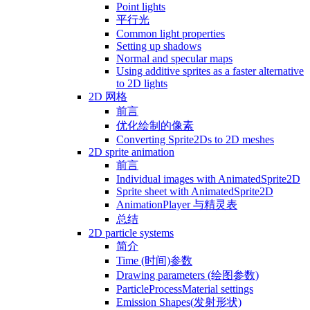
Point lights
平行光
Common light properties
Setting up shadows
Normal and specular maps
Using additive sprites as a faster alternative
to 2D lights
2D 网格
前言
优化绘制的像素
Converting Sprite2Ds to 2D meshes
2D sprite animation
前言
Individual images with AnimatedSprite2D
Sprite sheet with AnimatedSprite2D
AnimationPlayer 与精灵表
总结
2D particle systems
简介
Time (时间)参数
Drawing parameters (绘图参数)
ParticleProcessMaterial settings
Emission Shapes(发射形状)