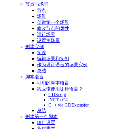
节点与场景
节点
场景
创建第一个场景
修改节点的属性
运行场景
设置主场景
创建实例
实践
编辑场景和实例
作为设计语言的场景实例
总结
脚本语言
可用的脚本语言
我应该使用哪种语言？
GDScript
.NET / C#
C++ via GDExtension
总结
创建第一个脚本
项目设置
新建脚本