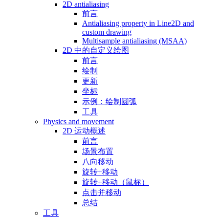
2D antialiasing
前言
Antialiasing property in Line2D and
custom drawing
Multisample antialiasing (MSAA)
2D 中的自定义绘图
前言
绘制
更新
坐标
示例：绘制圆弧
工具
Physics and movement
2D 运动概述
前言
场景布置
八向移动
旋转+移动
旋转+移动（鼠标）
点击并移动
总结
工具