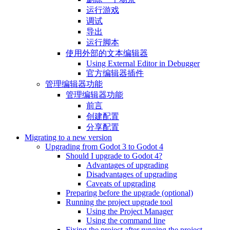
运行游戏
调试
导出
运行脚本
使用外部的文本编辑器
Using External Editor in Debugger
官方编辑器插件
管理编辑器功能
管理编辑器功能
前言
创建配置
分享配置
Migrating to a new version
Upgrading from Godot 3 to Godot 4
Should I upgrade to Godot 4?
Advantages of upgrading
Disadvantages of upgrading
Caveats of upgrading
Preparing before the upgrade (optional)
Running the project upgrade tool
Using the Project Manager
Using the command line
Fixing the project after running the project