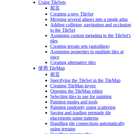
Using TileSets
前言
Creating a new TileSet
Merging several atlases into a single atlas
Adding collision, navigation and occlusion
to the TileSet
Assigning custom metadata to the TileSet's
tiles
Creating terrain sets (autotiling)
Assigning properties to multiple tiles at
once
Creating alternative tiles
使用 TileMap
前言
Specifying the TileSet in the TileMap
Creating TileMap layers
Opening the TileMap editor
Selecting tiles to use for painting
Painting modes and tools
Painting randomly using scattering
Saving and loading premade tile
placements using patterns
Handling tile connections automatically
using terrains