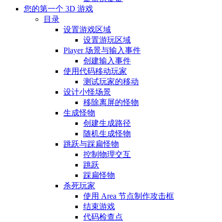
您的第一个 3D 游戏
目录
设置游戏区域
设置游玩区域
Player 场景与输入事件
创建输入事件
使用代码移动玩家
测试玩家的移动
设计小怪场景
移除离屏的怪物
生成怪物
创建生成路径
随机生成怪物
跳跃与踩扁怪物
控制物理交互
跳跃
踩扁怪物
杀死玩家
使用 Area 节点制作攻击框
结束游戏
代码检查点