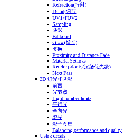
Refraction(折射)
Detail(细节)
UV1和UV2
Sampling
阴影
Billboard
Grow(增长)
变换
Proximity and Distance Fade
Material Settings
Render priority(渲染优先级)
Next Pass
3D 灯光和阴影
前言
光节点
Light number limits
平行光
全向光
聚光
影子图集
Balancing performance and quality
Using decals