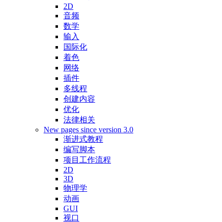
2D
音频
数学
输入
国际化
着色
网络
插件
多线程
创建内容
优化
法律相关
New pages since version 3.0
渐进式教程
编写脚本
项目工作流程
2D
3D
物理学
动画
GUI
视口