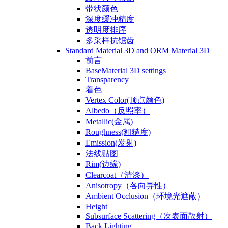
带状颜色
深度缓冲精度
透明度排序
多采样抗锯齿
Standard Material 3D and ORM Material 3D
前言
BaseMaterial 3D settings
Transparency
着色
Vertex Color(顶点颜色)
Albedo（反照率）
Metallic(金属)
Roughness(粗糙度)
Emission(发射)
法线贴图
Rim(边缘)
Clearcoat（清漆）
Anisotropy（各向异性）
Ambient Occlusion（环境光遮蔽）
Height
Subsurface Scattering（次表面散射）
Back Lighting