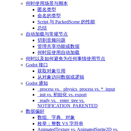
何时使用场景与脚本
匿名类型
命名的类型
Script 与 PackedScene 的性能
总结
自动加载与常规节点
切割音频问题
管理共享功能或数据
何时应使用自动加载
何时以及如何避免为任何事情使用节点
Godot 接口
获取对象引用
从对象访问数据或逻辑
Godot 通知
_process vs. _physics_process vs. *_input
_init vs. 初始化 vs. export
_ready vs. _enter_tree vs.
NOTIFICATION_PARENTED
数据偏好
数组、字典、对象
枚举：整数 VS 字符串
AnimatedTexture vs. AnimatedSprite2D vs.