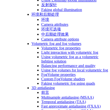
Using Lightmap global illumination
反射探针
Faking global illumination
环境和后期处理
环境
Camera attributes
环境可选项
中后期处理效果
Camera attribute options
Volumetric fog and fog volumes
Volumetric fog properties
Light interaction with volumetric fog
Using volumetric fog as a volumetric
lighting solution
Balancing performance and quality
Using fog volumes for local volumetric fog
FogVolume properties
Custom FogVolume shaders
Faking volumetric fog using quads
3D antialiasing
前言
Multisample antialiasing (MSAA)
Temporal antialiasing (TAA)
Fast approximate antialiasing (FXAA)