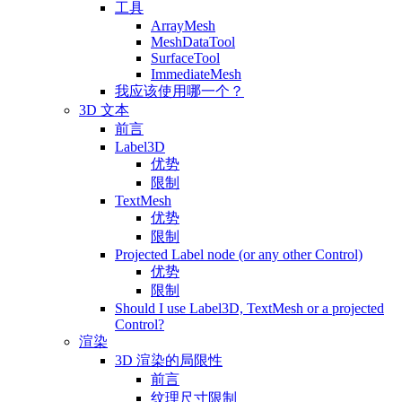
工具
ArrayMesh
MeshDataTool
SurfaceTool
ImmediateMesh
我应该使用哪一个？
3D 文本
前言
Label3D
优势
限制
TextMesh
优势
限制
Projected Label node (or any other Control)
优势
限制
Should I use Label3D, TextMesh or a projected
Control?
渲染
3D 渲染的局限性
前言
纹理尺寸限制